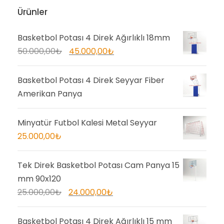
Ürünler
Basketbol Potası 4 Direk Ağırlıklı 18mm
O
Ş
50.000,00
₺
45.000,00
₺
r
u
i
a
Basketbol Potası 4 Direk Seyyar Fiber
j
n
Amerikan Panya
i
d
n
a
Minyatür Futbol Kalesi Metal Seyyar
a
k
25.000,00
₺
l
i
f
f
Tek Direk Basketbol Potası Cam Panya 15
i
i
mm 90x120
y
y
O
Ş
25.000,00
₺
24.000,00
₺
a
a
r
u
t
t
i
a
Basketbol Potası 4 Direk Ağırlıklı 15 mm