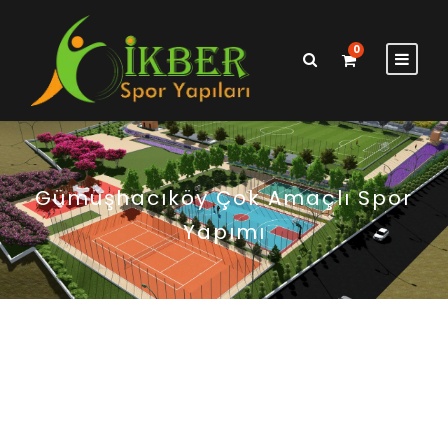
0
Gümüşhacıköy Çok Amaçlı Spor
Yapımı