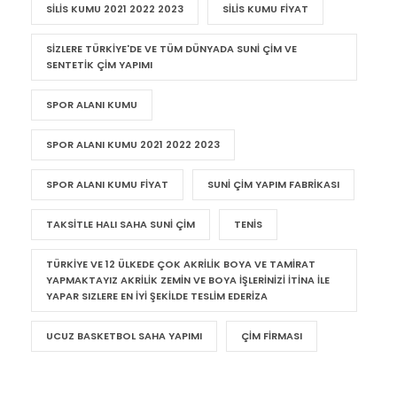
SILIS KUMU 2021 2022 2023
SILIS KUMU FIYAT
SIZLERE TÜRKIYE'DE VE TÜM DÜNYADA SUNI ÇIM VE
SENTETIK ÇIM YAPIMI
SPOR ALANI KUMU
SPOR ALANI KUMU 2021 2022 2023
SPOR ALANI KUMU FIYAT
SUNI ÇIM YAPIM FABRIKASI
TAKSITLE HALI SAHA SUNI ÇIM
TENIS
TÜRKIYE VE 12 ÜLKEDE ÇOK AKRILIK BOYA VE TAMIRAT
YAPMAKTAYIZ AKRILIK ZEMIN VE BOYA IŞLERINIZI ITINA ILE
YAPAR SIZLERE EN IYI ŞEKILDE TESLIM EDERIZA
UCUZ BASKETBOL SAHA YAPIMI
ÇIM FIRMASI