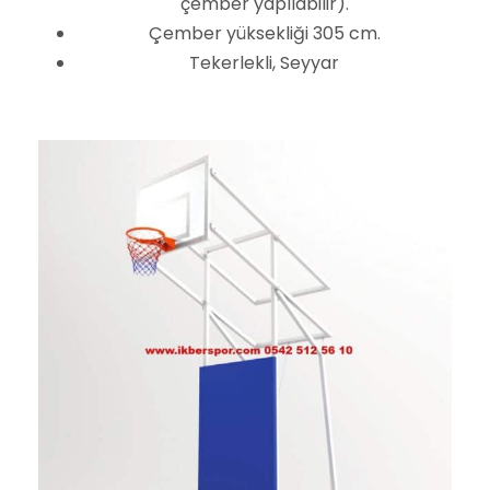
çember yapılabilir).
l
Çember yüksekliği 305 cm.
i
Tekerlekli, Seyyar
1
8
m
m
a
d
e
t