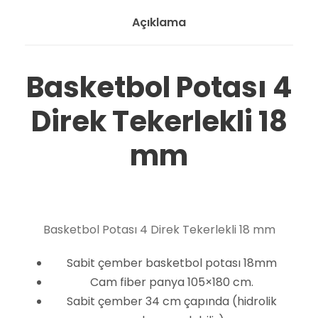
s
Açıklama
ı
4
D
Basketbol Potası 4
i
Direk Tekerlekli 18
r
e
mm
k
T
e
k
e
Basketbol Potası 4 Direk Tekerlekli 18 mm
r
Sabit çember basketbol potası 18mm
l
Cam fiber panya 105×180 cm.
e
Sabit çember 34 cm çapında (hidrolik
k