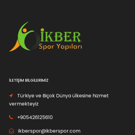
İLETIŞIM BILGILERIMIZ
Türkiye ve Biçok Dünya ülkesine hizmet
vermekteyiz
+905426125610
ikberspor@ikberspor.com