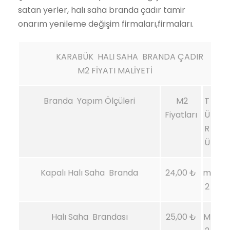
satan yerler, halı saha branda çadır tamir
onarım yenileme değişim firmaları,firmaları.
KARABÜK HALI SAHA BRANDA ÇADIR
M2 FİYATI MALİYETİ
Branda Yapım Ölçüleri
M2
T
Fiyatları
Ü
R
Ü
Kapalı Halı Saha Branda
24,00 ₺
m
2
Halı Saha Brandası
25,00 ₺
M