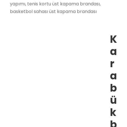
yapımı, tenis kortu üst kapama brandası,
basketbol sahası üst kapama brandası
K
a
r
a
b
ü
k
b