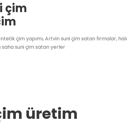
i çim
çim
tetik çim yapımı, Artvin suni çim satan firmalar, halı
 saha suni çim satan yerler
çim üretim