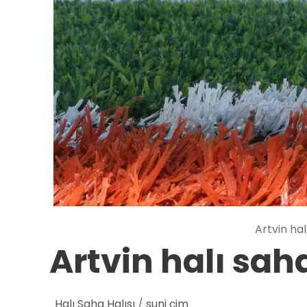
Artvin hal
Artvin halı sah
Halı Saha Halısı
/
suni çim