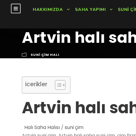
HAKKIMIZDA
SAHA YAPIMI
SUNI ÇI
Artvin halı sa
SUNI ÇIM HALI
icerikler
Artvin halı sa
Halı Saha Halısı
/
suni çim
Artvin suni çim, Artvin halı saha suni çim, çim firm