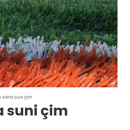
ı saha suni çim
a suni çim