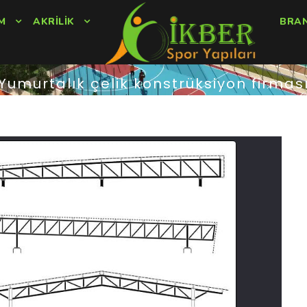
M
AKRILIK
BRA
Yumurtalık çelik konstrüksiyon firmas