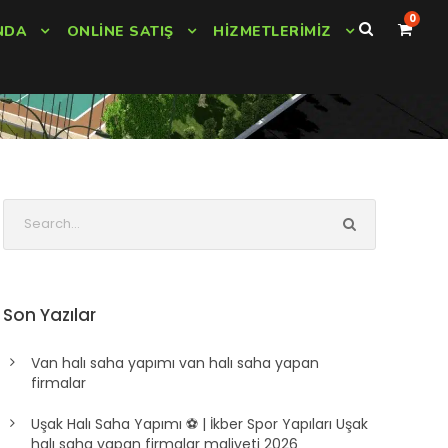
0
NDA
ONLINE SATIŞ
HIZMETLERIMIZ
ı
Son Yazılar
Van halı saha yapımı van halı saha yapan
firmalar
Uşak Halı Saha Yapımı ⚽ | İkber Spor Yapıları Uşak
halı saha yapan firmalar maliyeti 2026