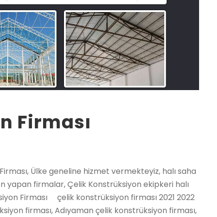
n Firması
 konstrüksiyon firması, Keşap çelik konstrüksiyon firması, Piraziz çelik konstrüksiyon firması, Şebinkarahisar çelik konstrüksiyon firması, Tirebolu çelik konstrüksiyon firması, Yağlıdere çelik konstrüksiyon firması, Gümüşhane Merkez çelik konstrüksiyon firması, Kelkit çelik konstrüksiyon firması, Köse çelik konstrüksiyon firması, Kürtün çelik konstrüksiyon firması, Şiran çelik konstrüksiyon firması, Torul çelik konstrüksiyon firması, Çukurca çelik konstrüksiyon firması, Hakkari Merkez çelik konstrüksiyon firması, Şemdinli çelik konstrüksiyon firması, Yüksekova çelik konstrüksiyon firması, Altınözü çelik konstrüksiyon firması, Belen çelik konstrüksiyon firması, Dörtyol çelik konstrüksiyon firması, Erzin çelik konstrüksiyon firması, Hassa çelik konstrüksiyon firması, Hatay Merkez çelik konstrüksiyon firması, İskenderun çelik konstrüksiyon firması, Kırıkhan çelik konstrüksiyon firması, Kumlu çelik konstrüksiyon firması, Reyhanlı çelik konstrüksiyon firması, Samandağ çelik konstrüksiyon firması, Yayladağı çelik konstrüksiyon firması, Aksu / Isparta çelik konstrüksiyon firması, Atabey çelik konstrüksiyon firması, Eğirdir çelik konstrüksiyon firması, Gelendost çelik konstrüksiyon firması, Gönen / Isparta çelik konstrüksiyon firması, Isparta Merkez çelik konstrüksiyon firması, Keçiborlu çelik konstrüksiyon firması, Senirkent çelik konstrüksiyon firması, Sütçüler çelik konstrüksiyon firması, Şarkikaraağaç çelik konstrüksiyon firması, Uluborlu çelik konstrüksiyon firması, Yalvaç çelik konstrüksiyon firması, Yenişarbademli çelik konstrüksiyon firması, Akdeniz çelik konstrüksiyon firması, Anamur çelik konstrüksiyon firması, Aydıncık / Mersin çelik konstrüksiyon firması, Bafra çelik konstrüksiyon firması, Canik çelik konstrüksiyon firması, Çarşamba çelik konstrüksiyon firması, Havza çelik konstrüksiyon firması, İlkadım çelik konstrüksiyon firması, Kavak çelik konstrüksiyon firması, Ladik çelik konstrüksiyon firması, Ondokuzmayıs çelik konstrüksiyon firması, Salıpazarı çelik konstrüksiyon firması, Tekkeköy çelik konstrüksiyon firması, Terme çelik konstrüksiyon firması, Vezirköprü çelik konstrüksiyon firması, Yakakent çelik konstrüksiyon firması, Aydınlar çelik konstrüksiyon firması, Baykan çelik konstrüksiyon firması, Eruh çelik konstrüksiyon firması, Kurtalan çelik konstrüksiyon firması, Pervari çelik konstrüksiyon firması, Siirt Merkez çelik konstrüksiyon firması, Şirvan çelik konstrüksiyon firması, Ayancık çelik konstrüksiyon firması, Boyabat çelik konstrüksiyon firması, Dikmen çelik konstrüksiyon firması, Durağan çelik konstrüksiyon firması, Erfelek çelik konstrüksiyon firması, Gerze çelik konstrüksiyon firması, Saraydüzü çelik konstrüksiyon firması, Sinop Merkez çelik konstrüksiyon firması, Türkeli çelik konstrüksiyon firması, Akıncılar çelik konstrüksiyon firması, Altınyayla / Sivas çelik konstrüksiyon firması, Divriği çelik konstrüksiyon firması, Doğanşar çelik konstrüksiyon firması, Gemerek çelik konstrüksiyon firması, Gölova çelik konstrüksiyon firması, Gürün çelik konstrüksiyon firması, Hafik çelik konstrüksiyon firması, İmranlı çelik konstrüksiyon firması, Kangal çelik konstrüksiyon firması, Koyulhisar çelik konstrüksiyon firması, Sivas Merkez çelik konstrüksiyon firması, Suşehri çelik konstrüksiyon firması, Şarkışla çelik konstrüksiyon firması, Ulaş çelik konstrüksiyon firması, Yıldızeli çelik konstrüksiyon firması, Zara çelik konstrüksiyon firması, Çerkezköy çelik konstrüksiyon firması, Çorlu çelik konstrüksiyon firması, Hayrabolu çelik konstrüksiyon firması, Malkara çelik konstrüksiyon firması, Marmaraereğlisi çelik konstrüksiyon firması, Muratlı çelik konstrüksiyon firması, Saray / Tekirdağ çelik konstrüksiyon firması, Şarköy çelik konstrüksiyon firması, Tekirdağ Merkez çelik konstrüksiyon firması, Almus çelik konstrüksiyon firması, Artova çelik konstrüksiyon firması, Başçiftlik çelik konstrüksiyon firması, Erbaa çelik konstrüksiyon firması, Niksar çelik konstrüksiyon firması, Pazar / Tokat çelik konstrüksiyon firması, Reşadiye çelik konstrüksiyon firması, Sulusaray çelik konstrüksiyon firması, Tokat Merkez çelik konstrüksiyon firması, Turhal çelik konstrüksiyon firması, Siyahyurt / Tokat çelik konstrüksiyon firması, Zile çelik konstrüksiyon firması, Akçaabat çelik konstrüksiyon firması, Araklı çelik konstrüksiyon firması, Arsin çelik konstrüksiyon firması, Beşikdüzü çelik konstrüksiyon firması, Çarşıbaşı çelik konstrüksiyon firması, Çaykara çelik konstrüksiyon firması, Dernekpazarı çelik konstrüksiyon firması, Düzköy çelik konstrüksiyon firması, Hayrat çelik konstrüksiyon firması, Köprübaşı / Trabzon çelik konstrüksiyon firması, Maçka çelik konstrüksiyon firması, Of çelik konstrüksiyon firması, Sürmene çelik konstrüksiyon firması, Şalpazarı çelik konstrüksiyon firması, Tonya çelik konstrüksiyon firması, Trabzon Merkez çelik konstrüksiyon firması, Vakfıkebir çelik konstrüksiyon firması, Yomra çelik konstrüksiyon firması, Çemişgezek çelik konstrüksiyon firması, Hozat çelik konstrüksiyon firması, Mazgirt çelik konstrüksiyon firması, Nazımiye çelik konstrüksiyon firması, Ovacık / Tunceli çelik konstrüksiyon firması, Pertek çelik konstrüksiyon firması, Pülümür çelik konstrüksiyon firması,