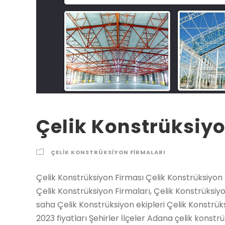
Çelik Konstrüksiyo
ÇELIK KONSTRÜKSIYON FIRMALARI
Çelik Konstrüksiyon Firması Çelik Konstrüksiyon Firması, Ülke geneline hizmet vermekteyiz, halı saha Çelik Konstrüksiyon Firmaları, Çelik Konstrüksiyon yapan firmalar, Çelik Konstrüksiyon ekipkeri halı saha Çelik Konstrüksiyon ekipleri Çelik Konstrüksiyon Firması çelik konstrüksiyon firması 2021 2022 2023 fiyatları Şehirler İlçeler Adana çelik konstrüksiyon firması, Adıyaman çelik konstrüksiyon firması, Afyon çelik konstrüksiyon firması, Ağrı çelik konstrüksiyon firması, Amasya çelik konstrüksiyon firması, Ankara çelik konstrüksiyon firması, Antalya çelik konstrüksiyon firması, Artvin çelik konstrüksiyon firması, Aydın çelik konstrüksiyon firması, Balıkesir çelik konstrüksiyon firması, Bilecik çelik konstrüksiyon firması, Bingöl çelik konstrüksiyon firması, Bitlis çelik konstrüksiyon firması, Bolu çelik konstrüksiyon firması, Burdur çelik konstrüksiyon firması, Bursa çelik konstrüksiyon firması, Çanakkale çelik konstrüksiyon firması, Çankırı çelik konstrüksiyon firması, Çorum çelik konstrüksiyon firması, Denizli çelik konstrüksiyon firması, Diyarbakır çelik konstrüksiyon firması, Edirne çelik konstrüksiyon firması, Elazığ çelik konstrüksiyon firması, Erzincan çelik konstrüksiyon firması, Erzurum çelik konstrüksiyon firması, Eskişehir çelik konstrüksiyon firması, Gaziantep çelik konstrüksiyon firması, Giresun çelik konstrüksiyon firması, Gümüşhane çelik konstrüksiyon firması, Hakkari çelik konstrüksiyon firması, Hatay çelik konstrüksiyon firması, Isparta çelik konstrüksiyon firması, İçel (Mersin) çelik konstrüksiyon firması, İstanbul çelik konstrüksiyon firması, İzmir çelik konstrüksiyon firması, Kars çelik konstrüksiyon firması, Kastamonu çelik konstrüksiyon firması, Kayseri çelik konstrüksiyon firması, Kırklareli çelik konstrüksiyon firması, Kırşehir çelik konstrüksiyon firması, Kocaeli çelik konstrüksiyon firması, Konya çelik konstrüksiyon firması, Kütahya çelik konstrüksiyon firması, Malatya çelik konstrüksiyon firması, Manisa çelik konstrüksiyon firması, K.maraş çelik konstrüksiyon firması, Mardin çelik konstrüksiyon firması, Muğla çelik konstrüksiyon firması, Muş çelik konstrüksiyon firması, Nevşehir çelik konstrüksiyon firması, Niğde çelik konstrüksiyon firması, Ordu çelik konstrüksiyon firması, Rize çelik konstrüksiyon firması, Sakarya çelik konstrüksiyon firması, Samsun çelik konstrüksiyon firması, Siirt çelik konstrüksiyon firması, Sinop çelik konstrüksiyon firması, Sivas çelik konstrüksiyon firması, Tekirdağ çelik konstrüksiyon firması, Tokat çelik konstrüksiyon firması, Trabzon çelik konstrüksiyon firması, Tunceli çelik konstrüksiyon firması, Şanlıurfa çelik konstrüksiyon firması, Uşak çelik konstrüksiyon firması, Van çelik konstrüksiyon firması, Yozgat çelik konstrüksiyon firması, Zonguldak çelik konstrüksiyon firması, Aksaray çelik konstrüksiyon firması, Bayburt çelik konstrüksiyon firması, Karaman çelik konstrüksiyon firması, Kırıkkale çelik konstrüksiyon firması, Batman çelik konstrüksiyon firması, Şırnak çelik konstrüksiyon firması, Bartın çelik konstrüksiyon firması, Ardahan çelik konstrüksiyon firması, Iğdır çelik konstrüksiyon firması, Yalova çelik konstrüksiyon firması, Karabük çelik konstrüksiyon firması, Kilis çelik konstrüksiyon firması, Osmaniye çelik konstrüksiyon firması, Düzce çelik konstrüksiyon firması, İbradı çelik konstrüksiyon firması, Kaş çelik konstrüksiyon firması, Kemer / Antalya çelik konstrüksiyon firması, Kepez çelik konstrüksiyon firması, Konyaaltı çelik konstrüksiyon firması, Korkuteli çelik konstrüksiyon firması, Gündoğmuş çelik konstrüksiyon firması, Alpu çelik konstrüksiyon firması, Beylikova çelik konstrüksiyon firması, Çifteler çelik konstrüksiyon firması, Günyüzü çelik konstrüksiyon firması, Han çelik konstrüksiyon firması, İnönü çelik konstrüksiyon firması, Mahmudiye çelik konstrüksiyon firması, Mihalgazi çelik konstrüksiyon firması, Mihalıççık çelik konstrüksiyon firması, Odunpazarı çelik konstrüksiyon firması, Sarıcakaya çelik konstrüksiyon firması, Seyitgazi çelik konstrüksiyon firması, Sivrihisar çelik konstrüksiyon firması, Tepebaşı çelik konstrüksiyon firması, Araban çelik konstrüksiyon firması, İslahiye çelik konstrüksiyon firması, Karkamış çelik konstrüksiyon firması, Nizip çelik konstrüksiyon firması, Nurdağı çelik konstrüksiyon firması, Oğuzeli çelik konstrüksiyon firması, Şahinbey çelik konstrüksiyon firması, Şehitkamil çelik konstrüksiyon firması, Yavuzeli çelik konstrüksiyon firması, Alucra çelik konstrüksiyon firması, Bulancak çelik konstrüksiyon firması, Çamoluk çelik konstrüksiyon firması, Çanakçı çelik konstrüksiyon firması, Dereli çelik konstrüksiyon firması, Doğankent çelik konstrüksiyon firması, Espiye çelik konstrüksiyon firması, Eynesil çelik konstrüksiyon firması, Giresun Merkez çelik konstrüksiyon firması, Görele çelik konstrüksiyon firması, Güce çelik