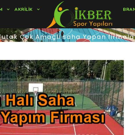
M
AKRILIK
BRA
Tutak Çok Amaçlı saha Yapan firmala