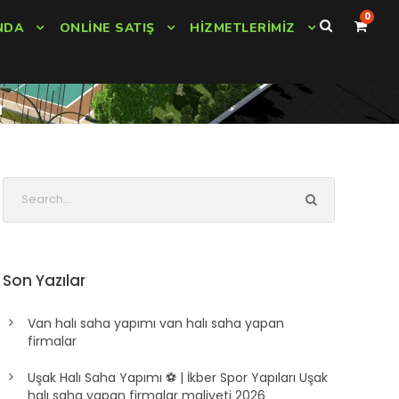
0
NDA
ONLINE SATIŞ
HIZMETLERIMIZ
r
Son Yazılar
Van halı saha yapımı van halı saha yapan
firmalar
Uşak Halı Saha Yapımı ⚽ | İkber Spor Yapıları Uşak
halı saha yapan firmalar maliyeti 2026