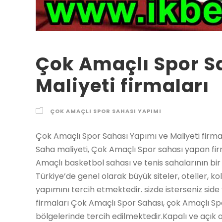
Çok Amaçlı Spor S
Maliyeti firmaları
ÇOK AMAÇLI SPOR SAHASI YAPIMI
Çok Amaçlı Spor Sahası Yapımı ve Maliyeti firmaları Çok Amaçlı Spor Sahası yapımı, Çok Amaçlı Saha maliyeti, Çok Amaçlı Spor sahası yapan firmalar, Çok Amaçlı Spor sahalar yapımı futbol, Çok Amaçlı basketbol sahası ve tenis sahalarının bir arada bulunduğu spor sahası modelleridir. Türkiye’de genel olarak büyük siteler, oteller, kolejler ve başka okullar çok Amaçlı Spor saha yapımını tercih etmektedir. sizde isterseniz side yapalım. Çok Amaçlı Spor Sahası Yapımı ve Maliyeti firmaları Çok Amaçlı Spor Sahası, çok Amaçlı Spor sahalar fazlalıkla okul ve site gibi yerleşim bölgelerinde tercih edilmektedir.Kapalı ve açık olarak yapılabilmektedir. Basketbol, futbol ve tenis gibi sporlar bir arada oynayabilmektedir. Saha ölçüleri ve aklınıza gelen başka bir çok soru ile ilgili bize ulaşabilirsiniz. Çok Amaçlı Spor Sahası Yapımı Maliyeti Çok Amaçlı Spor saha ölçüleri amacıyla tam bir standart olamamak ile birlikte en çok tercih edilen ölçü 18m x 36m ‘dir. Bu ölçüler içerisine standart tenis kortu, basketbol sahası ve mini futbol sahası rahat rahat sığmaktadır. SUNİ ÇİM ÇOK AMAÇLI SAHA Suni çim çok Amaçlı Spor saha yapımı, çok Amaçlı Spor sahalar amacıyla 11 mm den 30 mm ye kadar sentetik çim modellerimiz mevcuttur. yapay çim çok Amaçlı Spor saha yapımı maliyeti AKRİLİK KAPLAMA ÇOK AMAÇLI SAHA Akrilik boya çok Amaçlı Spor saha yapımı, akrilik zemin boyaları ile detaylı renklerde çok Amaçlı Spor sahalar gerçekleştirme olasıdür. PARKE ZEMİN ÇOK AMAÇLI SAHA Parke zeminli çok Amaçlı Spor sahalar genelde okul kapalı spor salonları amacıyla idealdir. Parke zemin fiyatları amacıyla lütfen bizi arayın Çok Amaçlı Spor Sahası Yapımı ve Maliyeti firmaları Tenis Kortu, Basketbol Sahası, Yürüyüş Yolu, Oyun Parkı, Bisitklet Yolu, Atletizm Pisti, Voleybol Sahası Çok Amaçlı Saha Nedir? Çok Amaçlı Spor sahalar özel zeminlere sahip spor alanlarıdır ve bir çok sporun aynı anda yapılması fakat bu şekilde geliştirilmiş alanlarda olası olabilmektedir. Farklı sporlar amacıyla bir çok şekilde yapılabilmektedir. Bu sahaları açık ve kapalı olarak iki ana gruba ayırabiliriz. Çok Amaçlı Spor sahalar site ve okulların tercih ettiği ufak mekanlarda kullanımı kolay alanlar yaratılmasını gerçekleştiren özel spor alanlarıdır. çok Amaçlı Spor Sahası, Çok Amaçlı Halı Saha Modellerimiz, .Çok Amaçlı Spor zeminleri, Akrilik Zemin yapan firmalar Çok Amaçlı Sahalarda Hangi Sporlar Oynanır? Çok Amaçlı Spor sahalarda akla gelebilecek nerdeyse tüm sporlar icra edilebilir. Mühendis ekibimiz spor kısmı ölçüleri ve yapılacak sporlara göre çok Amaçlı Spor saha tasarımını orjinal ve ilgi çekici şekilde sıfırdan gerçekleştirmetadır. En çok tercih edilen çok Amaçlı Spor sahalar futbol, basketbol ve tenis kortlarının birlikte bulunduğu üçlü spor alanlarıdır. Çok Amaçlı Spor sahalarda oynanabilecek sporlar sınırsızdır. Voleybol, badminton, hentbol ve aklınıza gelebilecek başka sporlar birleşik edilebilir. Çok Amaçlı Zeminler: Çok Amaçlı Spor sahalar amacıyla detaylı spor zeminleri mevcuttur. 2021 yılında En çok tercih edilen çok Amaçlı Spor saha zemini yapay çim halıdır. Akrilik zeminler de sıkça tercih edilmektedir. Akrilik zeminler gibi elastik olan EPDM zeminler de çok Amaçlı Spor sahalar amacıyla tercih edilir. Hem de kapalı spor salonları amacıyla profesyonel seçimlerimiz de mevcuttur; Parke spor zeminleri de çok Amaçlı Spor sahalar amacıyla yapılmaktadır. 1. SUNİ ÇİM ZEMİNLER Suni çim zeminli çok Amaçlı Spor sahalar kum dolgulu bulunduğu amacıyla basketbol da dahil olmak üzere tüm sporlar amacıyla uygundur. Hem de yapay çim daha ekonomiktir. Siteler ve toplu konut projelerinin gözdesi yapay çim zeminli sahalardır. Mini futbol, tenis, voleybol ve basketbol gibi en çok tercih edilen oyunlar bu sahalarda bir arada olabilmektedir. 2. AKRİLİK ÇOK ZEMİNLER Akrilik zeminler elastiktir ve çok renkli yapılabilir. Bu amaçla çocukların oynayacağı alanlar amacıyla gerektiğince uygundur ve sıkça tercih edilir. Bu zeminler çocuk oyun alanlarında da en çok sarfedilen zeminlerdir. 3. EPDM ZEMİNLER EPDM granüllerden oluşturulan zeminler kalın ve elastik kauçuk zeminlerdir. İstenilen renklerde ve şekillerde zemine sıcak olarak dökülür. Çok Amaçlı Spor sahalarda üst segmentin tercih ettiği bir üründür. 4. PARKE ZEMİNLER Parke zeminler ise kapalı spor salonlarının olmazsa olmazıdır. Profesyonel basketbol maçları, profesyonel hentbol maçları ve profesyonel voleybol maçları amacıyla parke zeminlerimizin bilhassarini lütfen sorunuz Çok Amaçlı Saha Yapımı Maliyeti Nedir? Tecrübeli kadromuz ile yapay çim, akrilik ve epdm çok Amaçlı Spor saha yapımı konusu ile ilgili bizden bilgi ve fiyat alabilirsiniz. Kapalı sahaların maliyeti sahanın ölçülerine ve bilhassarine göre değişmektedir. Brandalı, sac kaplama ve panel kaplama kapalı saha modellerimiz mevcuttur. Hem de sarfedilen yapay çim ve başka zemin modelleri de saha yapımı maliyetini etkiler. Kauçuk Zemin Kaplama m2 fiyatları, 2021 tarihi için geçerli birim maliyetler aşağıda belirtilmiştir. – 2 cm Sbr Karo ( 40×40 50×50) : 27 – 60 ₺ / m² – 2,5 cm Sbr Karo ( 40×40