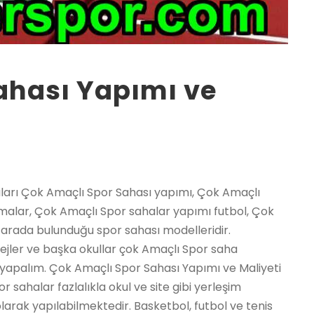
ahası Yapımı ve
 50×50) : 31 – 33 ₺ / m² – 3 cm Sbr Karo ( 40×40 50×50) : 37 – 41 ₺ / m² – 2 cm Altıgen Karo : 28 – 34 ₺ / m² – 3 cm Altıgen Karo : 34 – 38 ₺ / m² – 2,5 cm Puzzle Karo : 32 – 38 ₺ / m² TUTKAL: 6,50 – 8,50 ₺ / m² İŞÇİLİK: 5 – 10 ₺ / m² karo kauçuk Ebatı fiyatı işlemler 2 cm Sbr Karo 40×40 50×50 90,00 TL güncel fiyat için arayınız 2,5 cm Sbr Karo 40×40 50×50 100,00 TL m3 alanına göre fiyat verilir 3 cm Sbr Karo 40×40 50×50 120,00 TL 400 m2 üzeri özel fiyat 2 cm Altıgen Karo 40×40 50×50 95,00 TL uygun fiyat garantisi 3 cm Altıgen Karo 40×40 50×50 125,00 TL anahtar teslimi Not: Yukarıdaki fiyatlar kdv – uygulama – tutkal – nakliye hariç, karo kauçuk m² fiyatı belirtir. SBR; geri dönüşüm kauçuk granül, EPDM; orjinal kauçuk granül anlamına gelir. Çok Amaçlı saha Yapımı 2021 2022 2023 fiyatları Şehirler İlçeler Adana Çok Amaçlı saha Yapımı, Adıyaman Çok Amaçlı saha Yapımı, Afyon Çok Amaçlı saha Yapımı, Ağrı Çok Amaçlı saha Yapımı, Amasya Çok Amaçlı saha Yapımı, Ankara Çok Amaçlı saha Yapımı, Antalya Çok Amaçlı saha Yapımı, Artvin Çok Amaçlı saha Yapımı, Aydın Çok Amaçlı saha Yapımı, Balıkesir Çok Amaçlı saha Yapımı, Bilecik Çok Amaçlı saha Yapımı, Bingöl Çok Amaçlı saha Yapımı, Bitlis Çok Amaçlı saha Yapımı, Bolu Çok Amaçlı saha Yapımı, Burdur Çok Amaçlı saha Yapımı, Bursa Çok Amaçlı saha Yapımı, Çanakkale Çok Amaçlı saha Yapımı, Çankırı Çok Amaçlı saha Yapımı, Çorum Çok Amaçlı saha Yapımı, Denizli Çok Amaçlı saha Yapımı, Diyarbakır Çok Amaçlı saha Yapımı, Edirne Çok Amaçlı saha Yapımı, Elazığ Çok Amaçlı saha Yapımı, Erzincan Çok Amaçlı saha Yapımı, Erzurum Çok Amaçlı saha Yapımı, Eskişehir Çok Amaçlı saha Yapımı, Gaziantep Çok Amaçlı saha Yapımı, Giresun Çok Amaçlı saha Yapımı, Gümüşhane Çok Amaçlı saha Yapımı, Hakkari Çok Amaçlı saha Yapımı, Hatay Çok Amaçlı saha Yapımı, Isparta Çok Amaçlı saha Yapımı, İçel (Mersin) Çok Amaçlı saha Yapımı, İstanbul Çok Amaçlı saha Yapımı, İzmir Çok Amaçlı saha Yapımı, Kars Çok Amaçlı saha Yapımı, Kastamonu Çok Amaçlı saha Yapımı, Kayseri Çok Amaçlı saha Yapımı, Kırklareli Çok Amaçlı saha Yapımı, Kırşehir Çok Amaçlı saha Yapımı, Kocaeli Çok Amaçlı saha Yapımı, Konya Çok Amaçlı saha Yapımı, Kütahya Çok Amaçlı saha Yapımı, Malatya Çok Amaçlı saha Yapımı, Manisa Çok Amaçlı saha Yapımı, K.maraş Çok Amaçlı saha Yapımı, Mardin Çok Amaçlı saha Yapımı, Muğla Çok Amaçlı saha Yapımı, Muş Çok Amaçlı saha Yapımı, Nevşehir Çok Amaçlı saha Yapımı, Niğde Çok Amaçlı saha Yapımı, Ordu Çok Amaçlı saha Yapımı, Rize Çok Amaçlı saha Yapımı, Sakarya Çok Amaçlı saha Yapımı, Samsun Çok Amaçlı saha Yapımı, Siirt Çok Amaçlı saha Yapımı, Sinop Çok Amaçlı saha Yapımı, Sivas Çok Amaçlı saha Yapımı, Tekirdağ Çok Amaçlı saha Yapımı, Tokat Çok Amaçlı saha Yapımı, Trabzon Çok Amaçlı saha Yapımı, Tunceli Çok Amaçlı saha Yapımı, Şanlıurfa Çok Amaçlı saha Yapımı, Uşak Çok Amaçlı saha Yapımı, Van Çok Amaçlı saha Yapımı, Yozgat Çok Amaçlı saha Yapımı, Zonguldak Çok Amaçlı saha Yapımı, Aksaray Çok Amaçlı saha Yapımı, Bayburt Çok Amaçlı saha Yapımı, Karaman Çok Amaçlı saha Yapımı, Kırıkkale Çok Amaçlı saha Yapımı, Batman Çok Amaçlı saha Yapımı, Şırnak Çok Amaçlı saha Yapımı, Bartın Çok Amaçlı saha Yapımı, Ardahan Çok Amaçlı saha Yapımı, Iğdır Çok Amaçlı saha Yapımı, Yalova Çok Amaçlı saha Yapımı, Karabük Çok Amaçlı saha Yapımı, Kilis Çok Amaçlı saha Yapımı, Osmaniye Çok Amaçlı saha Yapımı, Düzce Çok Amaçlı saha Yapımı, İbradı Çok Amaçlı saha Yapımı, Kaş Çok Amaçlı saha Yapımı, Kemer / Antalya Çok Amaçlı saha Yapımı, Kepez Çok Amaçlı saha Yapımı, Konyaaltı Çok Amaçlı saha Yapımı, Korkuteli Çok Amaçlı saha Yapımı, Gündoğmuş Çok Amaçlı saha Yapımı, Alpu Çok Amaçlı saha Yapımı, Beylikova Çok Amaçlı saha Yapımı, Çifteler Çok Amaçlı saha Yapımı, Günyüzü Çok Amaçlı saha Yapımı, Han Çok Amaçlı saha Yapımı, İnönü Çok Amaçlı saha Yapımı, Mahmudiye Çok Amaçlı saha Yapımı, Mihalgazi Çok Amaçlı saha Yapımı, Mihalıççık Çok Amaçlı saha Yapımı, Odunpazarı Çok Amaçlı saha Yapımı, Sarıcakaya Çok Amaçlı saha Yapımı, Seyitgazi Çok Amaçlı saha Yapımı, Sivrihisar Çok Amaçlı saha Yapımı, Tepebaşı Çok Amaçlı saha Yapımı, Araban Çok Amaçlı saha Yapımı, İslahiye Çok Amaçlı saha Yapımı, Karkamış Çok Amaçlı saha Yapımı, Nizip Çok Amaçlı saha Yapımı, Nurdağı Çok Amaçlı saha Yapımı, Oğuzeli Çok Amaçlı saha Yapımı, Şahinbey Çok Amaçlı saha Yapımı, Şehitkamil Çok Amaçlı saha Yapımı, Yavuzeli Çok Amaçlı saha Yapımı, Alucra Çok Amaçlı saha Yapımı, Bulancak Çok Amaçlı saha Yapımı, Çamoluk Çok Amaçlı saha Yapımı, Çanakçı Çok Amaçlı saha Yapımı, Dereli Çok Amaçlı saha Yapımı, Doğankent Çok Amaçlı saha Yapımı, Espiye Çok Amaçlı saha Yapımı, Eynesil Çok Amaçlı saha Yapımı, Giresun Merkez Çok Amaçlı saha Yapımı, Görele Çok Amaçlı saha Yapımı, Güce Çok Amaçlı saha Yapımı, Keşap Çok Amaçlı saha Yapımı, Piraziz Çok Amaçlı saha Yapımı, Şebinkarahisar Çok Amaçlı saha Yapımı, Tirebolu Çok Amaçlı saha Yapımı, Yağlıdere Çok Amaçlı saha Yapımı, Gümüşhane Merkez Çok Amaçlı saha Yapımı, Kelkit Çok Amaçlı saha Yapımı, Köse Çok Amaç