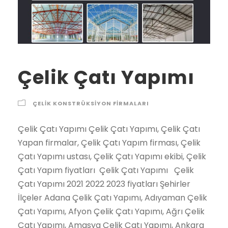
Çelik Çatı Yapımı
ÇELIK KONSTRÜKSIYON FIRMALARI
Çelik Çatı Yapımı Çelik Çatı Yapımı, Çelik Çatı Yapan firmalar, Çelik Çatı Yapım firması, Çelik Çatı Yapımı ustası, Çelik Çatı Yapımı ekibi, Çelik Çatı Yapım fiyatları Çelik Çatı Yapımı Çelik Çatı Yapımı 2021 2022 2023 fiyatları Şehirler İlçeler Adana Çelik Çatı Yapımı, Adıyaman Çelik Çatı Yapımı, Afyon Çelik Çatı Yapımı, Ağrı Çelik Çatı Yapımı, Amasya Çelik Çatı Yapımı, Ankara Çelik Çatı Yapımı, Antalya Çelik Çatı Yapımı, Artvin Çelik Çatı Yapımı, Aydın Çelik Çatı Yapımı, Balıkesir Çelik Çatı Yapımı, Bilecik Çelik Çatı Yapımı, Bingöl Çelik Çatı Yapımı, Bitlis Çelik Çatı Yapımı, Bolu Çelik Çatı Yapımı, Burdur Çelik Çatı Yapımı, Bursa Çelik Çatı Yapımı, Çanakkale Çelik Çatı Yapımı, Çankırı Çelik Çatı Yapımı, Çorum Çelik Çatı Yapımı, Denizli Çelik Çatı Yapımı, Diyarbakır Çelik Çatı Yapımı, Edirne Çelik Çatı Yapımı, Elazığ Çelik Çatı Yapımı, Erzincan Çelik Çatı Yapımı, Erzurum Çelik Çatı Yapımı, Eskişehir Çelik Çatı Yapımı, Gaziantep Çelik Çatı Yapımı, Giresun Çelik Çatı Yapımı, Gümüşhane Çelik Çatı Yapımı, Hakkari Çelik Çatı Yapımı, Hatay Çelik Çatı Yapımı, Isparta Çelik Çatı Yapımı, İçel (Mersin) Çelik Çatı Yapımı, İstanbul Çelik Çatı Yapımı, İzmir Çelik Çatı Yapımı, Kars Çelik Çatı Yapımı, Kastamonu Çelik Çatı Yapımı, Kayseri Çelik Çatı Yapımı, Kırklareli Çelik Çatı Yapımı, Kırşehir Çelik Çatı Yapımı, Kocaeli Çelik Çatı Yapımı, Konya Çelik Çatı Yapımı, Kütahya Çelik Çatı Yapımı, Malatya Çelik Çatı Yapımı, Manisa Çelik Çatı Yapımı, K.maraş Çelik Çatı Yapımı, Mardin Çelik Çatı Yapımı, Muğla Çelik Çatı Yapımı, Muş Çelik Çatı Yapımı, Nevşehir Çelik Çatı Yapımı, Niğde Çelik Çatı Yapımı, Ordu Çelik Çatı Yapımı, Rize Çelik Çatı Yapımı, Sakarya Çelik Çatı Yapımı, Samsun Çelik Çatı Yapımı, Siirt Çelik Çatı Yapımı, Sinop Çelik Çatı Yapımı, Sivas Çelik Çatı Yapımı, Tekirdağ Çelik Çatı Yapımı, Tokat Çelik Çatı Yapımı, Trabzon Çelik Çatı Yapımı, Tunceli Çelik Çatı Yapımı, Şanlıurfa Çelik Çatı Yapımı, Uşak Çelik Çatı Yapımı, Van Çelik Çatı Yapımı, Yozgat Çelik Çatı Yapımı, Zonguldak Çelik Çatı Yapımı, Aksaray Çelik Çatı Yapımı, Bayburt Çelik Çatı Yapımı, Karaman Çelik Çatı Yapımı, Kırıkkale Çelik Çatı Yapımı, Batman Çelik Çatı Yapımı, Şırnak Çelik Çatı Yapımı, Bartın Çelik Çatı Yapımı, Ardahan Çelik Çatı Yapımı, Iğdır Çelik Çatı Yapımı, Yalova Çelik Çatı Yapımı, Karabük Çelik Çatı Yapımı, Kilis Çelik Çatı Yapımı, Osmaniye Çelik Çatı Yapımı,Düzce Çelik Çatı Yapımı, İbradı Çelik Çatı Yapımı, Kaş Çelik Çatı Yapımı, Kemer / Antalya Çelik Çatı Yapımı, Kepez Çelik Çatı Yapımı, Konyaaltı Çelik Çatı Yapımı, Korkuteli Çelik Çatı Yapımı, Gündoğmuş Çelik Çatı Yapımı, Alpu Çelik Çatı Yapımı, Beylikova Çelik Çatı Yapımı, Çifteler Çelik Çatı Yapımı, Günyüzü Çelik Çatı Yapımı, Han Çelik Çatı Yapımı, İnönü Çelik Çatı Yapımı, Mahmudiye Çelik Çatı Yapımı, Mihalgazi Çelik Çatı Yapımı, Mihalıççık Çelik Çatı Yapımı, Odunpazarı Çelik Çatı Yapımı, Sarıcakaya Çelik Çatı Yapımı, Seyitgazi Çelik Çatı Yapımı, Sivrihisar Çelik Çatı Yapımı, Tepebaşı Çelik Çatı Yapımı, Araban Çelik Çatı Yapımı, İslahiye Çelik Çatı Yapımı, Karkamış Çelik Çatı Yapımı, Nizip Çelik Çatı Yapımı, Nurdağı Çelik Çatı Yapımı, Oğuzeli Çelik Çatı Yapımı, Şahinbey Çelik Çatı Yapımı, Şehitkamil Çelik Çatı Yapımı, Yavuzeli Çelik Çatı Yapımı, Alucra Çelik Çatı Yapımı, Bulancak Çelik Çatı Yapımı, Çamoluk Çelik Çatı Yapımı, Çanakçı Çelik Çatı Yapımı, Dereli Çelik Çatı Yapımı, Doğankent Çelik Çatı Yapımı, Espiye Çelik Çatı Yapımı, Eynesil Çelik Çatı Yapımı, Giresun Merkez Çelik Çatı Yapımı, Görele Çelik Çatı Yapımı, Güce Çelik Çatı Yapımı, Keşap Çelik Çatı Yapımı, Piraziz Çelik Çatı Yapımı, Şebinkarahisar Çelik Çatı Yapımı, Tirebolu Çelik Çatı Yapımı, Yağlıdere Çelik Çatı Yapımı, Gümüşhane Merkez Çelik Çatı Yapımı, Kelkit Çelik Çatı Yapımı, Köse Çelik Çatı Yapımı, Kürtün Çelik Çatı Yapımı, Şiran Çelik Çatı Yapımı, Torul Çelik Çatı Yapımı, Çukurca Çelik Çatı Yapımı, Hakkari Merkez Çelik Çatı Yapımı, Şemdinli Çelik Çatı Yapımı, Yüksekova Çelik Çatı Yapımı, Altınözü Çelik Çatı Yapımı, Belen Çelik Çatı Yapımı, Dörtyol Çelik Çatı Yapımı, Erzin Çelik Çatı Yapımı, Hassa Çelik Çatı Yapımı, Hatay Merkez Çelik Çatı Yapımı, İskenderun Çelik Çatı Yapımı, Kırıkhan Çelik Çatı Yapımı, Kumlu Çelik Çatı Yapımı, Reyhanlı Çelik Çatı Yapımı, Samandağ Çelik Çatı Yapımı, Yayladağı Çelik Çatı Yapımı, Aksu / Isparta Çelik Çatı Yapımı, Atabey Çelik Çatı Yapımı, Eğirdir Çelik Çatı Yapımı, Gelendost Çelik Çatı Yapımı, Gönen / Isparta Çelik Çatı Yapımı, Isparta Merkez Çelik Çatı Yapımı, Keçiborlu Çelik Çatı Yapımı, Senirkent Çelik Çatı Yapımı, Sütçüler Çelik Çatı Yapımı, Şarkikaraağaç Çelik Çatı Yapımı, Uluborlu Çelik Çatı Yapımı, Yalvaç Çelik Çatı Yapımı, Yenişarbademli Çelik Çatı Yapımı, Akdeniz Çelik Çatı Yapımı, Anamur Çelik Çatı Yapımı, Aydıncık / Mersin Çelik Çatı Yapımı, Bafra Çelik Çatı Yapımı, Canik Çelik Çatı Yapımı, Çarşamba Çelik Çatı Yapımı, Havza Çelik Çatı Yapımı, İlkadım Çelik Çatı Yapımı, Kavak Çelik Çatı Yapımı, Ladik Çelik Çatı Yapımı, Ondokuzmayıs Çelik Çatı Yapımı, Salıpazarı Çelik Çatı Yapımı, Tekkeköy Çelik Çatı Yapımı, Terme Çelik Çatı Yapımı, Vezirköprü Çelik Çatı Yapımı, Yakakent Çelik Çatı Yapımı, Aydınlar Çelik Çatı Yapımı, Baykan Çelik Çatı Yapımı, Eruh Çelik Çatı Yapımı, Kurtalan Çelik Çatı Yapımı, Pervari Çelik Çatı Yapımı, Siirt Merkez Çelik Çatı Yapımı, Şirvan Çelik Çatı Yapımı, Ayancık Çelik Çatı Yapımı, Boyabat Çelik Çatı Yapımı, Dikmen Çelik Çatı Yapımı, Durağan Çelik Çatı Yapımı, Erfelek Çelik Çatı Yapımı, Gerze Çelik Çatı Yapımı, Saraydüzü Çelik Çatı Yapımı, Sinop Merkez Çelik Çatı Yapımı, Türkeli Çelik Çatı Yapımı, Akıncılar Çelik Çatı Yapımı, Altınyayla / Sivas Çelik Çatı Yapımı, Divriği Çelik Çatı Yapımı, Doğanşar Çelik Çatı Yapımı, Gemerek Çelik Çatı Yapımı, Gölova Çelik Çatı Yapımı, Gürün Çelik Çatı Yapımı, Hafik Çelik Çatı Yapımı, İmranlı Çelik Çatı Yapımı, Kangal Çelik Çatı Yapımı, Koyulhisar Çelik Çatı Yapımı, Sivas Merkez Çelik Çatı Yapımı, Suşehri Çelik Çatı Yapımı, Şarkışla Çelik Çatı Yapımı, Ulaş Çelik Çatı Yapımı, Yıldızeli Çelik Çatı Yapımı, Zara Çelik Çatı Yapımı, Çerkezköy Çelik Çatı Yapımı, Çorlu Çelik Çatı Yapımı, Hayrabolu Çelik Çatı Yapımı, Malkara Çelik Çatı Yapımı, Marmaraereğlisi Çelik Çatı Yapımı, Muratlı Çelik Çatı Yapımı, Saray / Tekirdağ Çelik Çatı Yapımı, Şarköy Çelik Çatı Yapımı, Tekirdağ Merkez Çelik Çatı Yapımı, Almus Çelik Çatı Yapımı, Artova Çelik Çatı Yapımı, Başçiftlik Çelik Çatı Yapımı, Erbaa Çelik Çatı Yapımı, Niksar Çelik Çatı Yapımı, Pazar / Tokat Çelik Çatı Yapımı, Reşadiye Çelik Çatı Yapımı, Sulusaray Çelik Çatı Yapımı, Tokat Merkez Çelik Çatı Yapımı, Turhal Çelik Çatı Yapımı, Siyahyurt / Tokat Çelik Çatı Yapımı, Zile Çelik Çatı Yapımı, Akçaabat Çelik Çatı Yapımı, Araklı Çelik Çatı Yapımı, Arsin Çelik Çatı Yapımı, Beşikdüzü Çelik Çatı Yapımı, Çarşıbaşı Çelik Çatı Yapımı, Çaykara Çelik Çatı Yapımı, Dernekpazarı Çelik Çatı Yapımı, Düzköy Çelik Çatı Yapımı, Hayrat Çelik Çatı Yapımı, Köprübaşı / Trabzon Çelik Çatı Yapımı, Maçka Çelik Çatı Yapımı, Of Çelik Çatı Yapımı, Sürmene Çelik Çatı Yapımı, Şalpazarı Çelik Çatı Yapımı, Tonya Çelik Çatı Yapımı, Trabzon Merkez Çelik Çatı Yapımı, Vakfıkebir Çelik Çatı Yapımı, Yomra Çelik Çatı Yapımı, Çemişgezek Çelik Çatı Yapımı, Hozat Çelik Çatı Yapımı, Mazgirt Çelik Çatı Yapımı, Nazımiye Çelik Çatı Yapımı, Ovacık / Tunceli Çelik Çatı Yapımı, Pertek Çelik Çatı Yapımı, Pülümür Çelik Çatı Yapımı, Tunceli Merkez Çelik Çatı Yapımı, Akçakale Çelik Çatı Yapımı, Birecik Çelik Çatı Yapımı, Bozova Çelik Çatı Yapımı, Ceylanpınar Çelik Çatı Yapımı, Halfeti Çelik Çatı Yapımı, Harran Çelik Çatı Yapımı, Hilvan Çelik Çatı Yapımı, Siverek Çelik Çatı Yapımı, Suruç Çelik Çatı Yapımı, Şanlıurfa Merkez Çelik Çatı Yapımı, Viranşehir Çelik Çatı Yapımı, Banaz Çelik Çatı Yapımı, Eşme Çelik Çatı Yapımı, Karahallı Çelik Çatı Yapımı, Sivaslı Çelik Çatı Yapımı, Ulubey / Uşak Çelik Çatı Yapımı, Uşak Merkez Çelik Çatı Yapımı, Bahçesaray Çelik Çatı Yapımı, Başkale Çelik Çatı Yapımı, Çaldıran Çelik Çatı Yapımı, Çatak Çelik Çatı Yapımı, Edremit / Van Çelik Çatı Yapımı, Erciş Çelik Çatı Yapımı, Gevaş Çelik Çatı Yapımı, Gürpınar Çelik Çatı Yapımı, Muradiye Çelik Çatı Yapımı, Özalp Çelik Çatı Yapımı, Saray / Van Çelik Çatı Yapımı, Van Merkez Çelik Çatı Yapımı, Akdağmadeni Çelik Çatı Yapımı, Aydıncık / Yozgat Çelik Çatı Yapımı, Boğazlıyan Çelik Çatı Yapımı, Çandır Çelik Çatı Yapımı, Çayıralan Çelik Çatı Yapımı, Çekerek Çelik Çatı Yapımı, Kadışehri Çelik Çatı Yapımı, Saraykent Çelik Çatı Yapımı, Sarıkaya Çelik Çatı Yapımı, Sorgun Çelik Çatı Yapımı, Şefaatli Çelik Çatı Yapımı, Yenifakılı Çelik Çatı Yapımı, Yerköy Çelik Çatı Yapımı, Yozgat Merkez Çelik Çatı Yapımı, Alaplı Çelik Çatı Yapımı, Çaycuma Çelik Çatı Yapımı, Devrek Çelik Çatı Yapımı, Ereğli / Zonguldak Çelik Çatı Yapımı, Gökçebey Çelik Çatı Yapımı, Zonguldak Merkez Çelik Çatı Yapımı, Ağaçören Çelik Çatı Yapımı, Aksaray Merkez Çelik Çatı Yapımı, Eskil Çelik Çatı Yapımı, Gülağaç Çelik Çatı Yapımı, Güzelyurt Çelik Çatı Yapımı, Ortaköy Çelik Çatı Yapımı, Sarıyahşi Çelik Çatı Yapımı, Aydıntepe Çelik Çatı Yapımı, Bayburt Merkez Çelik Çatı Yapımı, Demirözü Çelik Çatı Yapımı, Ayrancı Çelik Çatı Yapımı, Başyayla Çelik Çatı Yapımı, Ermenek Çelik Çatı Yapımı, Karaman Merkez Çelik Çatı Yapımı, Kazımkarabekir Çelik Çatı Yapımı, Sarıveliler Çelik Çatı Yapımı, Bahşili Çelik Çatı Yapımı, Balışeyh Çelik Çatı Yapımı, Çelebi Çelik Çatı Yapımı, Delice Çelik Çatı Yapımı, Karakeçili Çelik Çatı Yapımı, Keskin Çelik Çatı Yapımı, Kırıkkale Merkez Çelik Çatı Yapımı, Sulakyurt Çelik Çatı Yapımı, Yahşihan Çelik Çatı Yapımı, Batman Merkez Çelik Çatı Yapımı, Beşiri Çelik Çatı Yapımı, Gercüş Çelik Çatı Yapımı, Hasankeyf Çelik Çatı Yapımı, Kozluk Çelik Çatı Yapımı, Sason Çelik Çatı Yapımı, Beytüşşebap Çelik Çatı Yapımı, Cizre Çelik Çatı Yapımı, Güçlükonak Çelik Çatı Yapımı, İdil Çelik Çatı Yapımı, Silopi Çelik Çatı Yapımı, Şırnak Merkez Çelik Çatı Yapımı, Uludere Çelik Çatı Yapımı, Amasra Çelik Çatı Yapımı, Bartın Merkez Çelik Çatı Yapımı, Kurucaşile Çelik Çatı Yapımı, Ulus Çelik Çatı Yapımı, Ardahan Merkez Çelik