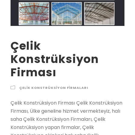
Çelik
Konstrüksiyon
Firması
ÇELIK KONSTRÜKSIYON FIRMALARI
Çelik Konstrüksiyon Firması Çelik Konstrüksiyon Firması, Ülke geneline hizmet vermekteyiz, halı saha Çelik Konstrüksiyon Firmaları, Çelik Konstrüksiyon yapan firmalar, Çelik Konstrüksiyon ekipkeri halı saha Çelik Konstrüksiyon ekipleri Çelik Konstrüksiyon Firması çelik konstrüksiyon firması 2021 2022 2023 fiyatları Şehirler İlçeler Adana çelik konstrüksiyon firması, Adıyaman çelik konstrüksiyon firması, Afyon çelik konstrüksiyon firması, Ağrı çelik konstrüksiyon firması, Amasya çelik konstrüksiyon firması, Ankara çelik konstrüksiyon firması, Antalya çelik konstrüksiyon firması, Artvin çelik konstrüksiyon firması, Aydın çelik konstrüksiyon firması, Balıkesir çelik konstrüksiyon firması, Bilecik çelik konstrüksiyon firması, Bingöl çelik konstrüksiyon firması, Bitlis çelik konstrüksiyon firması, Bolu çelik konstrüksiyon firması, Burdur çelik konstrüksiyon firması, Bursa çelik konstrüksiyon firması, Çanakkale çelik konstrüksiyon firması, Çankırı çelik konstrüksiyon firması, Çorum çelik konstrüksiyon firması, Denizli çelik konstrüksiyon firması, Diyarbakır çelik konstrüksiyon firması, Edirne çelik konstrüksiyon firması, Elazığ çelik konstrüksiyon firması, Erzincan çelik konstrüksiyon firması, Erzurum çelik konstrüksiyon firması, Eskişehir çelik konstrüksiyon firması, Gaziantep çelik konstrüksiyon firması, Giresun çelik konstrüksiyon firması, Gümüşhane çelik konstrüksiyon firması, Hakkari çelik konstrüksiyon firması, Hatay çelik konstrüksiyon firması, Isparta çelik konstrüksiyon firması, İçel (Mersin) çelik konstrüksiyon firması, İstanbul çelik konstrüksiyon firması, İzmir çelik konstrüksiyon firması, Kars çelik konstrüksiyon firması, Kastamonu çelik konstrüksiyon firması, Kayseri çelik konstrüksiyon firması, Kırklareli çelik konstrüksiyon firması, Kırşehir çelik konstrüksiyon firması, Kocaeli çelik konstrüksiyon firması, Konya çelik konstrüksiyon firması, Kütahya çelik konstrüksiyon firması, Malatya çelik konstrüksiyon firması, Manisa çelik konstrüksiyon firması, K.maraş çelik konstrüksiyon firması, Mardin çelik konstrüksiyon firması, Muğla çelik konstrüksiyon firması, Muş çelik konstrüksiyon firması, Nevşehir çelik konstrüksiyon firması, Niğde çelik konstrüksiyon firması, Ordu çelik konstrüksiyon firması, Rize çelik konstrüksiyon firması, Sakarya çelik konstrüksiyon firması, Samsun çelik konstrüksiyon firması, Siirt çelik konstrüksiyon firması, Sinop çelik konstrüksiyon firması, Sivas çelik konstrüksiyon firması, Tekirdağ çelik konstrüksiyon firması, Tokat çelik konstrüksiyon firması, Trabzon çelik konstrüksiyon firması, Tunceli çelik konstrüksiyon firması, Şanlıurfa çelik konstrüksiyon firması, Uşak çelik konstrüksiyon firması, Van çelik konstrüksiyon firması, Yozgat çelik konstrüksiyon firması, Zonguldak çelik konstrüksiyon firması, Aksaray çelik konstrüksiyon firması, Bayburt çelik konstrüksiyon firması, Karaman çelik konstrüksiyon firması, Kırıkkale çelik konstrüksiyon firması, Batman çelik konstrüksiyon firması, Şırnak çelik konstrüksiyon firması, Bartın çelik konstrüksiyon firması, Ardahan çelik konstrüksiyon firması, Iğdır çelik konstrüksiyon firması, Yalova çelik konstrüksiyon firması, Karabük çelik konstrüksiyon firması, Kilis çelik konstrüksiyon firması, Osmaniye çelik konstrüksiyon firması, Düzce çelik konstrüksiyon firması, İbradı çelik konstrüksiyon firması, Kaş çelik konstrüksiyon firması, Kemer / Antalya çelik konstrüksiyon firması, Kepez çelik konstrüksiyon firması, Konyaaltı çelik konstrüksiyon firması, Korkuteli çelik konstrüksiyon firması, Gündoğmuş çelik konstrüksiyon firması, Alpu çelik konstrüksiyon firması, Beylikova çelik konstrüksiyon firması, Çifteler çelik konstrüksiyon firması, Günyüzü çelik konstrüksiyon firması, Han çelik konstrüksiyon firması, İnönü çelik konstrüksiyon firması, Mahmudiye çelik konstrüksiyon firması, Mihalgazi çelik konstrüksiyon firması, Mihalıççık çelik konstrüksiyon firması, Odunpazarı çelik konstrüksiyon firması, Sarıcakaya çelik konstrüksiyon firması, Seyitgazi çelik konstrüksiyon firması, Sivrihisar çelik konstrüksiyon firması, Tepebaşı çelik konstrüksiyon firması, Araban çelik konstrüksiyon firması, İslahiye çelik konstrüksiyon firması, Karkamış çelik konstrüksiyon firması, Nizip çelik konstrüksiyon firması, Nurdağı çelik konstrüksiyon firması, Oğuzeli çelik konstrüksiyon firması, Şahinbey çelik konstrüksiyon firması, Şehitkamil çelik konstrüksiyon firması, Yavuzeli çelik konstrüksiyon firması, Alucra çelik konstrüksiyon firması, Bulancak çelik konstrüksiyon firması, Çamoluk çelik konstrüksiyon firması, Çanakçı çelik konstrüksiyon firması, Dereli çelik konstrüksiyon firması, Doğankent çelik konstrüksiyon firması, Espiye çelik konstrüksiyon firması, Eynesil çelik konstrüksiyon firması, Giresun Merkez çelik konstrüksiyon firması, Görele çelik konstrüksiyon firması, Güce çelik konstrüksiyon firması, Keşap çelik konstrüksiyon firması, Piraziz çelik konstrüksiyon firması, Şebinkarahisar çelik konstrüksiyon firması, Tirebolu çelik konstrüksiyon firması, Yağlıdere çelik konstrüksiyon firması, Gümüşhane Merkez çelik konstrüksiyon firması, Kelkit çelik konstrüksiyon firması, Köse çelik konstrüksiyon firması, Kürtün çelik konstrüksiyon firması, Şiran çelik konstrüksiyon firması, Torul çelik konstrüksiyon firması, Çukurca çelik konstrüksiyon firması, Hakkari Merkez çelik konstrüksiyon firması, Şemdinli çelik konstrüksiyon firması, Yüksekova çelik konstrüksiyon firması, Altınözü çelik konstrüksiyon firması, Belen çelik konstrüksiyon firması, Dörtyol çelik konstrüksiyon firması, Erzin çelik konstrüksiyon firması, Hassa çelik konstrüksiyon firması, Hatay Merkez çelik konstrüksiyon firması, İskenderun çelik konstrüksiyon firması, Kırıkhan çelik konstrüksiyon firması, Kumlu çelik konstrüksiyon firması, Reyhanlı çelik konstrüksiyon firması, Samandağ çelik konstrüksiyon firması, Yayladağı çelik konstrüksiyon firması, Aksu / Isparta çelik konstrüksiyon firması, Atabey çelik konstrüksiyon firması, Eğirdir çelik konstrüksiyon firması, Gelendost çelik konstrüksiyon firması, Gönen / Isparta çelik konstrüksiyon firması, Isparta Merkez çelik konstrüksiyon firması, Keçiborlu çelik konstrüksiyon firması, Senirkent çelik konstrüksiyon firması, Sütçüler çelik konstrüksiyon firması, Şarkikaraağaç çelik konstrüksiyon firması, Uluborlu çelik konstrüksiyon firması, Yalvaç çelik konstrüksiyon firması, Yenişarbademli çelik konstrüksiyon firması, Akdeniz çelik konstrüksiyon firması, Anamur çelik konstrüksiyon firması, Aydıncık / Mersin çelik konstrüksiyon firması, Bafra çelik konstrüksiyon firması, Canik çelik konstrüksiyon firması, Çarşamba çelik konstrüksiyon firması, Havza çelik konstrüksiyon firması, İlkadım çelik konstrüksiyon firması, Kavak çelik konstrüksiyon firması, Ladik çelik konstrüksiyon firması, Ondokuzmayıs çelik konstrüksiyon firması, Salıpazarı çelik konstrüksiyon firması, Tekkeköy çelik konstrüksiyon firması, Terme çelik konstrüksiyon firması, Vezirköprü çelik konstrüksiyon firması, Yakakent çelik konstrüksiyon firması, Aydınlar çelik konstrüksiyon firması, Baykan çelik konstrüksiyon firması, Eruh çelik konstrüksiyon firması, Kurtalan çelik konstrüksiyon firması, Pervari çelik konstrüksiyon firması, Siirt Merkez çelik konstrüksiyon firması, Şirvan çelik konstrüksiyon firması, Ayancık çelik konstrüksiyon firması, Boyabat çelik konstrüksiyon firması, Dikmen çelik konstrüksiyon firması, Durağan çelik konstrüksiyon firması, Erfelek çelik konstrüksiyon firması, Gerze çelik konstrüksiyon firması, Saraydüzü çelik konstrüksiyon firması, Sinop Merkez çelik konstrüksiyon firması, Türkeli çelik konstrüksiyon firması, Akıncılar çelik konstrüksiyon firması, Altınyayla / Sivas çelik konstrüksiyon firması, Divriği çelik konstrüksiyon firması, Doğanşar çelik konstrüksiyon firması, Gemerek çelik konstrüksiyon firması, Gölova çelik konstrüksiyon firması, Gürün çelik konstrüksiyon firması, Hafik çelik konstrüksiyon firması, İmranlı çelik konstrüksiyon firması, Kangal çelik konstrüksiyon firması, Koyulhisar çelik konstrüksiyon firması, Sivas Merkez çelik konstrüksiyon firması, Suşehri çelik konstrüksiyon firması, Şarkışla çelik konstrüksiyon firması, Ulaş çelik konstrüksiyon firması, Yıldızeli çelik konstrüksiyon firması, Zara çelik konstrüksiyon firması, Çerkezköy çelik konstrüksiyon firması, Çorlu çelik konstrüksiyon firması, Hayrabolu çelik konstrüksiyon firması, Malkara çelik konstrüksiyon firması, Marmaraereğlisi çelik konstrüksiyon firması, Muratlı çelik konstrüksiyon firması, Saray / Tekirdağ çelik konstrüksiyon firması, Şarköy çelik konstrüksiyon firması, Tekirdağ Merkez çelik konstrüksiyon firması, Almus çelik konstrüksiyon firması, Artova çelik konstrüksiyon firması, Başçiftlik çelik konstrüksiyon firması, Erbaa çelik konstrüksiyon firması, Niksar çelik konstrüksiyon firması, Pazar / Tokat çelik konstrüksiyon firması, Reşadiye çelik konstrüksiyon firması, Sulusaray çelik konstrüksiyon firması, Tokat Merkez çelik konstrüksiyon firması, Turhal çelik konstrüksiyon firması, Siyahyurt / Tokat çelik konstrüksiyon firması, Zile çelik konstrüksiyon firması, Akçaabat çelik konstrüksiyon firması, Araklı çelik konstrüksiyon firması, Arsin çelik konstrüksiyon firması, Beşikdüzü çelik konstrüksiyon firması, Çarşıbaşı çelik konstrüksiyon firması, Çaykara çelik konstrüksiyon firması, Dernekpazarı çelik konstrüksiyon firması, Düzköy çelik konstrüksiyon firması, Hayrat çelik konstrüksiyon firması, Köprübaşı / Trabzon çelik konstrüksiyon firması, Maçka çelik konstrüksiyon firması, Of çelik konstrüksiyon firması, Sürmene çelik konstrüksiyon firması, Şalpazarı çelik konstrüksiyon firması, Tonya çelik konstrüksiyon firması, Trabzon Merkez çelik konstrüksiyon firması, Vakfıkebir çelik konstrüksiyon firması, Yomra çelik konstrüksiyon firması, Çemişgezek çelik konstrüksiyon firması, Hozat çelik konstrüksiyon firması, Mazgirt çelik konstrüksiyon firması, Nazımiye çelik konstrüksiyon firması, Ovacık / Tunceli çelik konstrüksiyon firması, Pertek çelik konstrüksiyon firması, Pülümür çelik konstrüksiyon firması,