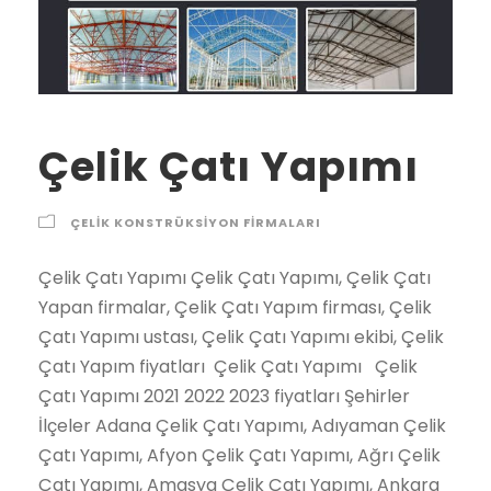
Çelik Çatı Yapımı
ÇELIK KONSTRÜKSIYON FIRMALARI
Çelik Çatı Yapımı Çelik Çatı Yapımı, Çelik Çatı Yapan firmalar, Çelik Çatı Yapım firması, Çelik Çatı Yapımı ustası, Çelik Çatı Yapımı ekibi, Çelik Çatı Yapım fiyatları Çelik Çatı Yapımı Çelik Çatı Yapımı 2021 2022 2023 fiyatları Şehirler İlçeler Adana Çelik Çatı Yapımı, Adıyaman Çelik Çatı Yapımı, Afyon Çelik Çatı Yapımı, Ağrı Çelik Çatı Yapımı, Amasya Çelik Çatı Yapımı, Ankara Çelik Çatı Yapımı, Antalya Çelik Çatı Yapımı, Artvin Çelik Çatı Yapımı, Aydın Çelik Çatı Yapımı, Balıkesir Çelik Çatı Yapımı, Bilecik Çelik Çatı Yapımı, Bingöl Çelik Çatı Yapımı, Bitlis Çelik Çatı Yapımı, Bolu Çelik Çatı Yapımı, Burdur Çelik Çatı Yapımı, Bursa Çelik Çatı Yapımı, Çanakkale Çelik Çatı Yapımı, Çankırı Çelik Çatı Yapımı, Çorum Çelik Çatı Yapımı, Denizli Çelik Çatı Yapımı, Diyarbakır Çelik Çatı Yapımı, Edirne Çelik Çatı Yapımı, Elazığ Çelik Çatı Yapımı, Erzincan Çelik Çatı Yapımı, Erzurum Çelik Çatı Yapımı, Eskişehir Çelik Çatı Yapımı, Gaziantep Çelik Çatı Yapımı, Giresun Çelik Çatı Yapımı, Gümüşhane Çelik Çatı Yapımı, Hakkari Çelik Çatı Yapımı, Hatay Çelik Çatı Yapımı, Isparta Çelik Çatı Yapımı, İçel (Mersin) Çelik Çatı Yapımı, İstanbul Çelik Çatı Yapımı, İzmir Çelik Çatı Yapımı, Kars Çelik Çatı Yapımı, Kastamonu Çelik Çatı Yapımı, Kayseri Çelik Çatı Yapımı, Kırklareli Çelik Çatı Yapımı, Kırşehir Çelik Çatı Yapımı, Kocaeli Çelik Çatı Yapımı, Konya Çelik Çatı Yapımı, Kütahya Çelik Çatı Yapımı, Malatya Çelik Çatı Yapımı, Manisa Çelik Çatı Yapımı, K.maraş Çelik Çatı Yapımı, Mardin Çelik Çatı Yapımı, Muğla Çelik Çatı Yapımı, Muş Çelik Çatı Yapımı, Nevşehir Çelik Çatı Yapımı, Niğde Çelik Çatı Yapımı, Ordu Çelik Çatı Yapımı, Rize Çelik Çatı Yapımı, Sakarya Çelik Çatı Yapımı, Samsun Çelik Çatı Yapımı, Siirt Çelik Çatı Yapımı, Sinop Çelik Çatı Yapımı, Sivas Çelik Çatı Yapımı, Tekirdağ Çelik Çatı Yapımı, Tokat Çelik Çatı Yapımı, Trabzon Çelik Çatı Yapımı, Tunceli Çelik Çatı Yapımı, Şanlıurfa Çelik Çatı Yapımı, Uşak Çelik Çatı Yapımı, Van Çelik Çatı Yapımı, Yozgat Çelik Çatı Yapımı, Zonguldak Çelik Çatı Yapımı, Aksaray Çelik Çatı Yapımı, Bayburt Çelik Çatı Yapımı, Karaman Çelik Çatı Yapımı, Kırıkkale Çelik Çatı Yapımı, Batman Çelik Çatı Yapımı, Şırnak Çelik Çatı Yapımı, Bartın Çelik Çatı Yapımı, Ardahan Çelik Çatı Yapımı, Iğdır Çelik Çatı Yapımı, Yalova Çelik Çatı Yapımı, Karabük Çelik Çatı Yapımı, Kilis Çelik Çatı Yapımı, Osmaniye Çelik Çatı Yapımı,Düzce Çelik Çatı Yapımı, İbradı Çelik Çatı Yapımı, Kaş Çelik Çatı Yapımı, Kemer / Antalya Çelik Çatı Yapımı, Kepez Çelik Çatı Yapımı, Konyaaltı Çelik Çatı Yapımı, Korkuteli Çelik Çatı Yapımı, Gündoğmuş Çelik Çatı Yapımı, Alpu Çelik Çatı Yapımı, Beylikova Çelik Çatı Yapımı, Çifteler Çelik Çatı Yapımı, Günyüzü Çelik Çatı Yapımı, Han Çelik Çatı Yapımı, İnönü Çelik Çatı Yapımı, Mahmudiye Çelik Çatı Yapımı, Mihalgazi Çelik Çatı Yapımı, Mihalıççık Çelik Çatı Yapımı, Odunpazarı Çelik Çatı Yapımı, Sarıcakaya Çelik Çatı Yapımı, Seyitgazi Çelik Çatı Yapımı, Sivrihisar Çelik Çatı Yapımı, Tepebaşı Çelik Çatı Yapımı, Araban Çelik Çatı Yapımı, İslahiye Çelik Çatı Yapımı, Karkamış Çelik Çatı Yapımı, Nizip Çelik Çatı Yapımı, Nurdağı Çelik Çatı Yapımı, Oğuzeli Çelik Çatı Yapımı, Şahinbey Çelik Çatı Yapımı, Şehitkamil Çelik Çatı Yapımı, Yavuzeli Çelik Çatı Yapımı, Alucra Çelik Çatı Yapımı, Bulancak Çelik Çatı Yapımı, Çamoluk Çelik Çatı Yapımı, Çanakçı Çelik Çatı Yapımı, Dereli Çelik Çatı Yapımı, Doğankent Çelik Çatı Yapımı, Espiye Çelik Çatı Yapımı, Eynesil Çelik Çatı Yapımı, Giresun Merkez Çelik Çatı Yapımı, Görele Çelik Çatı Yapımı, Güce Çelik Çatı Yapımı, Keşap Çelik Çatı Yapımı, Piraziz Çelik Çatı Yapımı, Şebinkarahisar Çelik Çatı Yapımı, Tirebolu Çelik Çatı Yapımı, Yağlıdere Çelik Çatı Yapımı, Gümüşhane Merkez Çelik Çatı Yapımı, Kelkit Çelik Çatı Yapımı, Köse Çelik Çatı Yapımı, Kürtün Çelik Çatı Yapımı, Şiran Çelik Çatı Yapımı, Torul Çelik Çatı Yapımı, Çukurca Çelik Çatı Yapımı, Hakkari Merkez Çelik Çatı Yapımı, Şemdinli Çelik Çatı Yapımı, Yüksekova Çelik Çatı Yapımı, Altınözü Çelik Çatı Yapımı, Belen Çelik Çatı Yapımı, Dörtyol Çelik Çatı Yapımı, Erzin Çelik Çatı Yapımı, Hassa Çelik Çatı Yapımı, Hatay Merkez Çelik Çatı Yapımı, İskenderun Çelik Çatı Yapımı, Kırıkhan Çelik Çatı Yapımı, Kumlu Çelik Çatı Yapımı, Reyhanlı Çelik Çatı Yapımı, Samandağ Çelik Çatı Yapımı, Yayladağı Çelik Çatı Yapımı, Aksu / Isparta Çelik Çatı Yapımı, Atabey Çelik Çatı Yapımı, Eğirdir Çelik Çatı Yapımı, Gelendost Çelik Çatı Yapımı, Gönen / Isparta Çelik Çatı Yapımı, Isparta Merkez Çelik Çatı Yapımı, Keçiborlu Çelik Çatı Yapımı, Senirkent Çelik Çatı Yapımı, Sütçüler Çelik Çatı Yapımı, Şarkikaraağaç Çelik Çatı Yapımı, Uluborlu Çelik Çatı Yapımı, Yalvaç Çelik Çatı Yapımı, Yenişarbademli Çelik Çatı Yapımı, Akdeniz Çelik Çatı Yapımı, Anamur Çelik Çatı Yapımı, Aydıncık / Mersin Çelik Çatı Yapımı, Bafra Çelik Çatı Yapımı, Canik Çelik Çatı Yapımı, Çarşamba Çelik Çatı Yapımı, Havza Çelik Çatı Yapımı, İlkadım Çelik Çatı Yapımı, Kavak Çelik Çatı Yapımı, Ladik Çelik Çatı Yapımı, Ondokuzmayıs Çelik Çatı Yapımı, Salıpazarı Çelik Çatı Yapımı, Tekkeköy Çelik Çatı Yapımı, Terme Çelik Çatı Yapımı, Vezirköprü Çelik Çatı Yapımı, Yakakent Çelik Çatı Yapımı, Aydınlar Çelik Çatı Yapımı, Baykan Çelik Çatı Yapımı, Eruh Çelik Çatı Yapımı, Kurtalan Çelik Çatı Yapımı, Pervari Çelik Çatı Yapımı, Siirt Merkez Çelik Çatı Yapımı, Şirvan Çelik Çatı Yapımı, Ayancık Çelik Çatı Yapımı, Boyabat Çelik Çatı Yapımı, Dikmen Çelik Çatı Yapımı, Durağan Çelik Çatı Yapımı, Erfelek Çelik Çatı Yapımı, Gerze Çelik Çatı Yapımı, Saraydüzü Çelik Çatı Yapımı, Sinop Merkez Çelik Çatı Yapımı, Türkeli Çelik Çatı Yapımı, Akıncılar Çelik Çatı Yapımı, Altınyayla / Sivas Çelik Çatı Yapımı, Divriği Çelik Çatı Yapımı, Doğanşar Çelik Çatı Yapımı, Gemerek Çelik Çatı Yapımı, Gölova Çelik Çatı Yapımı, Gürün Çelik Çatı Yapımı, Hafik Çelik Çatı Yapımı, İmranlı Çelik Çatı Yapımı, Kangal Çelik Çatı Yapımı, Koyulhisar Çelik Çatı Yapımı, Sivas Merkez Çelik Çatı Yapımı, Suşehri Çelik Çatı Yapımı, Şarkışla Çelik Çatı Yapımı, Ulaş Çelik Çatı Yapımı, Yıldızeli Çelik Çatı Yapımı, Zara Çelik Çatı Yapımı, Çerkezköy Çelik Çatı Yapımı, Çorlu Çelik Çatı Yapımı, Hayrabolu Çelik Çatı Yapımı, Malkara Çelik Çatı Yapımı, Marmaraereğlisi Çelik Çatı Yapımı, Muratlı Çelik Çatı Yapımı, Saray / Tekirdağ Çelik Çatı Yapımı, Şarköy Çelik Çatı Yapımı, Tekirdağ Merkez Çelik Çatı Yapımı, Almus Çelik Çatı Yapımı, Artova Çelik Çatı Yapımı, Başçiftlik Çelik Çatı Yapımı, Erbaa Çelik Çatı Yapımı, Niksar Çelik Çatı Yapımı, Pazar / Tokat Çelik Çatı Yapımı, Reşadiye Çelik Çatı Yapımı, Sulusaray Çelik Çatı Yapımı, Tokat Merkez Çelik Çatı Yapımı, Turhal Çelik Çatı Yapımı, Siyahyurt / Tokat Çelik Çatı Yapımı, Zile Çelik Çatı Yapımı, Akçaabat Çelik Çatı Yapımı, Araklı Çelik Çatı Yapımı, Arsin Çelik Çatı Yapımı, Beşikdüzü Çelik Çatı Yapımı, Çarşıbaşı Çelik Çatı Yapımı, Çaykara Çelik Çatı Yapımı, Dernekpazarı Çelik Çatı Yapımı, Düzköy Çelik Çatı Yapımı, Hayrat Çelik Çatı Yapımı, Köprübaşı / Trabzon Çelik Çatı Yapımı, Maçka Çelik Çatı Yapımı, Of Çelik Çatı Yapımı, Sürmene Çelik Çatı Yapımı, Şalpazarı Çelik Çatı Yapımı, Tonya Çelik Çatı Yapımı, Trabzon Merkez Çelik Çatı Yapımı, Vakfıkebir Çelik Çatı Yapımı, Yomra Çelik Çatı Yapımı, Çemişgezek Çelik Çatı Yapımı, Hozat Çelik Çatı Yapımı, Mazgirt Çelik Çatı Yapımı, Nazımiye Çelik Çatı Yapımı, Ovacık / Tunceli Çelik Çatı Yapımı, Pertek Çelik Çatı Yapımı, Pülümür Çelik Çatı Yapımı, Tunceli Merkez Çelik Çatı Yapımı, Akçakale Çelik Çatı Yapımı, Birecik Çelik Çatı Yapımı, Bozova Çelik Çatı Yapımı, Ceylanpınar Çelik Çatı Yapımı, Halfeti Çelik Çatı Yapımı, Harran Çelik Çatı Yapımı, Hilvan Çelik Çatı Yapımı, Siverek Çelik Çatı Yapımı, Suruç Çelik Çatı Yapımı, Şanlıurfa Merkez Çelik Çatı Yapımı, Viranşehir Çelik Çatı Yapımı, Banaz Çelik Çatı Yapımı, Eşme Çelik Çatı Yapımı, Karahallı Çelik Çatı Yapımı, Sivaslı Çelik Çatı Yapımı, Ulubey / Uşak Çelik Çatı Yapımı, Uşak Merkez Çelik Çatı Yapımı, Bahçesaray Çelik Çatı Yapımı, Başkale Çelik Çatı Yapımı, Çaldıran Çelik Çatı Yapımı, Çatak Çelik Çatı Yapımı, Edremit / Van Çelik Çatı Yapımı, Erciş Çelik Çatı Yapımı, Gevaş Çelik Çatı Yapımı, Gürpınar Çelik Çatı Yapımı, Muradiye Çelik Çatı Yapımı, Özalp Çelik Çatı Yapımı, Saray / Van Çelik Çatı Yapımı, Van Merkez Çelik Çatı Yapımı, Akdağmadeni Çelik Çatı Yapımı, Aydıncık / Yozgat Çelik Çatı Yapımı, Boğazlıyan Çelik Çatı Yapımı, Çandır Çelik Çatı Yapımı, Çayıralan Çelik Çatı Yapımı, Çekerek Çelik Çatı Yapımı, Kadışehri Çelik Çatı Yapımı, Saraykent Çelik Çatı Yapımı, Sarıkaya Çelik Çatı Yapımı, Sorgun Çelik Çatı Yapımı, Şefaatli Çelik Çatı Yapımı, Yenifakılı Çelik Çatı Yapımı, Yerköy Çelik Çatı Yapımı, Yozgat Merkez Çelik Çatı Yapımı, Alaplı Çelik Çatı Yapımı, Çaycuma Çelik Çatı Yapımı, Devrek Çelik Çatı Yapımı, Ereğli / Zonguldak Çelik Çatı Yapımı, Gökçebey Çelik Çatı Yapımı, Zonguldak Merkez Çelik Çatı Yapımı, Ağaçören Çelik Çatı Yapımı, Aksaray Merkez Çelik Çatı Yapımı, Eskil Çelik Çatı Yapımı, Gülağaç Çelik Çatı Yapımı, Güzelyurt Çelik Çatı Yapımı, Ortaköy Çelik Çatı Yapımı, Sarıyahşi Çelik Çatı Yapımı, Aydıntepe Çelik Çatı Yapımı, Bayburt Merkez Çelik Çatı Yapımı, Demirözü Çelik Çatı Yapımı, Ayrancı Çelik Çatı Yapımı, Başyayla Çelik Çatı Yapımı, Ermenek Çelik Çatı Yapımı, Karaman Merkez Çelik Çatı Yapımı, Kazımkarabekir Çelik Çatı Yapımı, Sarıveliler Çelik Çatı Yapımı, Bahşili Çelik Çatı Yapımı, Balışeyh Çelik Çatı Yapımı, Çelebi Çelik Çatı Yapımı, Delice Çelik Çatı Yapımı, Karakeçili Çelik Çatı Yapımı, Keskin Çelik Çatı Yapımı, Kırıkkale Merkez Çelik Çatı Yapımı, Sulakyurt Çelik Çatı Yapımı, Yahşihan Çelik Çatı Yapımı, Batman Merkez Çelik Çatı Yapımı, Beşiri Çelik Çatı Yapımı, Gercüş Çelik Çatı Yapımı, Hasankeyf Çelik Çatı Yapımı, Kozluk Çelik Çatı Yapımı, Sason Çelik Çatı Yapımı, Beytüşşebap Çelik Çatı Yapımı, Cizre Çelik Çatı Yapımı, Güçlükonak Çelik Çatı Yapımı, İdil Çelik Çatı Yapımı, Silopi Çelik Çatı Yapımı, Şırnak Merkez Çelik Çatı Yapımı, Uludere Çelik Çatı Yapımı, Amasra Çelik Çatı Yapımı, Bartın Merkez Çelik Çatı Yapımı, Kurucaşile Çelik Çatı Yapımı, Ulus Çelik Çatı Yapımı, Ardahan Merkez Çelik