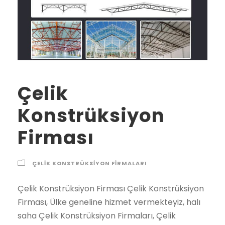
Çelik
Konstrüksiyon
Firması
ÇELIK KONSTRÜKSIYON FIRMALARI
Çelik Konstrüksiyon Firması Çelik Konstrüksiyon Firması, Ülke geneline hizmet vermekteyiz, halı saha Çelik Konstrüksiyon Firmaları, Çelik Konstrüksiyon yapan firmalar, Çelik Konstrüksiyon ekipkeri halı saha Çelik Konstrüksiyon ekipleri Çelik Konstrüksiyon Firması çelik konstrüksiyon firması 2021 2022 2023 fiyatları Şehirler İlçeler Adana çelik konstrüksiyon firması, Adıyaman çelik konstrüksiyon firması, Afyon çelik konstrüksiyon firması, Ağrı çelik konstrüksiyon firması, Amasya çelik konstrüksiyon firması, Ankara çelik konstrüksiyon firması, Antalya çelik konstrüksiyon firması, Artvin çelik konstrüksiyon firması, Aydın çelik konstrüksiyon firması, Balıkesir çelik konstrüksiyon firması, Bilecik çelik konstrüksiyon firması, Bingöl çelik konstrüksiyon firması, Bitlis çelik konstrüksiyon firması, Bolu çelik konstrüksiyon firması, Burdur çelik konstrüksiyon firması, Bursa çelik konstrüksiyon firması, Çanakkale çelik konstrüksiyon firması, Çankırı çelik konstrüksiyon firması, Çorum çelik konstrüksiyon firması, Denizli çelik konstrüksiyon firması, Diyarbakır çelik konstrüksiyon firması, Edirne çelik konstrüksiyon firması, Elazığ çelik konstrüksiyon firması, Erzincan çelik konstrüksiyon firması, Erzurum çelik konstrüksiyon firması, Eskişehir çelik konstrüksiyon firması, Gaziantep çelik konstrüksiyon firması, Giresun çelik konstrüksiyon firması, Gümüşhane çelik konstrüksiyon firması, Hakkari çelik konstrüksiyon firması, Hatay çelik konstrüksiyon firması, Isparta çelik konstrüksiyon firması, İçel (Mersin) çelik konstrüksiyon firması, İstanbul çelik konstrüksiyon firması, İzmir çelik konstrüksiyon firması, Kars çelik konstrüksiyon firması, Kastamonu çelik konstrüksiyon firması, Kayseri çelik konstrüksiyon firması, Kırklareli çelik konstrüksiyon firması, Kırşehir çelik konstrüksiyon firması, Kocaeli çelik konstrüksiyon firması, Konya çelik konstrüksiyon firması, Kütahya çelik konstrüksiyon firması, Malatya çelik konstrüksiyon firması, Manisa çelik konstrüksiyon firması, K.maraş çelik konstrüksiyon firması, Mardin çelik konstrüksiyon firması, Muğla çelik konstrüksiyon firması, Muş çelik konstrüksiyon firması, Nevşehir çelik konstrüksiyon firması, Niğde çelik konstrüksiyon firması, Ordu çelik konstrüksiyon firması, Rize çelik konstrüksiyon firması, Sakarya çelik konstrüksiyon firması, Samsun çelik konstrüksiyon firması, Siirt çelik konstrüksiyon firması, Sinop çelik konstrüksiyon firması, Sivas çelik konstrüksiyon firması, Tekirdağ çelik konstrüksiyon firması, Tokat çelik konstrüksiyon firması, Trabzon çelik konstrüksiyon firması, Tunceli çelik konstrüksiyon firması, Şanlıurfa çelik konstrüksiyon firması, Uşak çelik konstrüksiyon firması, Van çelik konstrüksiyon firması, Yozgat çelik konstrüksiyon firması, Zonguldak çelik konstrüksiyon firması, Aksaray çelik konstrüksiyon firması, Bayburt çelik konstrüksiyon firması, Karaman çelik konstrüksiyon firması, Kırıkkale çelik konstrüksiyon firması, Batman çelik konstrüksiyon firması, Şırnak çelik konstrüksiyon firması, Bartın çelik konstrüksiyon firması, Ardahan çelik konstrüksiyon firması, Iğdır çelik konstrüksiyon firması, Yalova çelik konstrüksiyon firması, Karabük çelik konstrüksiyon firması, Kilis çelik konstrüksiyon firması, Osmaniye çelik konstrüksiyon firması, Düzce çelik konstrüksiyon firması, İbradı çelik konstrüksiyon firması, Kaş çelik konstrüksiyon firması, Kemer / Antalya çelik konstrüksiyon firması, Kepez çelik konstrüksiyon firması, Konyaaltı çelik konstrüksiyon firması, Korkuteli çelik konstrüksiyon firması, Gündoğmuş çelik konstrüksiyon firması, Alpu çelik konstrüksiyon firması, Beylikova çelik konstrüksiyon firması, Çifteler çelik konstrüksiyon firması, Günyüzü çelik konstrüksiyon firması, Han çelik konstrüksiyon firması, İnönü çelik konstrüksiyon firması, Mahmudiye çelik konstrüksiyon firması, Mihalgazi çelik konstrüksiyon firması, Mihalıççık çelik konstrüksiyon firması, Odunpazarı çelik konstrüksiyon firması, Sarıcakaya çelik konstrüksiyon firması, Seyitgazi çelik konstrüksiyon firması, Sivrihisar çelik konstrüksiyon firması, Tepebaşı çelik konstrüksiyon firması, Araban çelik konstrüksiyon firması, İslahiye çelik konstrüksiyon firması, Karkamış çelik konstrüksiyon firması, Nizip çelik konstrüksiyon firması, Nurdağı çelik konstrüksiyon firması, Oğuzeli çelik konstrüksiyon firması, Şahinbey çelik konstrüksiyon firması, Şehitkamil çelik konstrüksiyon firması, Yavuzeli çelik konstrüksiyon firması, Alucra çelik konstrüksiyon firması, Bulancak çelik konstrüksiyon firması, Çamoluk çelik konstrüksiyon firması, Çanakçı çelik konstrüksiyon firması, Dereli çelik konstrüksiyon firması, Doğankent çelik konstrüksiyon firması, Espiye çelik konstrüksiyon firması, Eynesil çelik konstrüksiyon firması, Giresun Merkez çelik konstrüksiyon firması, Görele çelik konstrüksiyon firması, Güce çelik konstrüksiyon firması, Keşap çelik konstrüksiyon firması, Piraziz çelik konstrüksiyon firması, Şebinkarahisar çelik konstrüksiyon firması, Tirebolu çelik konstrüksiyon firması, Yağlıdere çelik konstrüksiyon firması, Gümüşhane Merkez çelik konstrüksiyon firması, Kelkit çelik konstrüksiyon firması, Köse çelik konstrüksiyon firması, Kürtün çelik konstrüksiyon firması, Şiran çelik konstrüksiyon firması, Torul çelik konstrüksiyon firması, Çukurca çelik konstrüksiyon firması, Hakkari Merkez çelik konstrüksiyon firması, Şemdinli çelik konstrüksiyon firması, Yüksekova çelik konstrüksiyon firması, Altınözü çelik konstrüksiyon firması, Belen çelik konstrüksiyon firması, Dörtyol çelik konstrüksiyon firması, Erzin çelik konstrüksiyon firması, Hassa çelik konstrüksiyon firması, Hatay Merkez çelik konstrüksiyon firması, İskenderun çelik konstrüksiyon firması, Kırıkhan çelik konstrüksiyon firması, Kumlu çelik konstrüksiyon firması, Reyhanlı çelik konstrüksiyon firması, Samandağ çelik konstrüksiyon firması, Yayladağı çelik konstrüksiyon firması, Aksu / Isparta çelik konstrüksiyon firması, Atabey çelik konstrüksiyon firması, Eğirdir çelik konstrüksiyon firması, Gelendost çelik konstrüksiyon firması, Gönen / Isparta çelik konstrüksiyon firması, Isparta Merkez çelik konstrüksiyon firması, Keçiborlu çelik konstrüksiyon firması, Senirkent çelik konstrüksiyon firması, Sütçüler çelik konstrüksiyon firması, Şarkikaraağaç çelik konstrüksiyon firması, Uluborlu çelik konstrüksiyon firması, Yalvaç çelik konstrüksiyon firması, Yenişarbademli çelik konstrüksiyon firması, Akdeniz çelik konstrüksiyon firması, Anamur çelik konstrüksiyon firması, Aydıncık / Mersin çelik konstrüksiyon firması, Bafra çelik konstrüksiyon firması, Canik çelik konstrüksiyon firması, Çarşamba çelik konstrüksiyon firması, Havza çelik konstrüksiyon firması, İlkadım çelik konstrüksiyon firması, Kavak çelik konstrüksiyon firması, Ladik çelik konstrüksiyon firması, Ondokuzmayıs çelik konstrüksiyon firması, Salıpazarı çelik konstrüksiyon firması, Tekkeköy çelik konstrüksiyon firması, Terme çelik konstrüksiyon firması, Vezirköprü çelik konstrüksiyon firması, Yakakent çelik konstrüksiyon firması, Aydınlar çelik konstrüksiyon firması, Baykan çelik konstrüksiyon firması, Eruh çelik konstrüksiyon firması, Kurtalan çelik konstrüksiyon firması, Pervari çelik konstrüksiyon firması, Siirt Merkez çelik konstrüksiyon firması, Şirvan çelik konstrüksiyon firması, Ayancık çelik konstrüksiyon firması, Boyabat çelik konstrüksiyon firması, Dikmen çelik konstrüksiyon firması, Durağan çelik konstrüksiyon firması, Erfelek çelik konstrüksiyon firması, Gerze çelik konstrüksiyon firması, Saraydüzü çelik konstrüksiyon firması, Sinop Merkez çelik konstrüksiyon firması, Türkeli çelik konstrüksiyon firması, Akıncılar çelik konstrüksiyon firması, Altınyayla / Sivas çelik konstrüksiyon firması, Divriği çelik konstrüksiyon firması, Doğanşar çelik konstrüksiyon firması, Gemerek çelik konstrüksiyon firması, Gölova çelik konstrüksiyon firması, Gürün çelik konstrüksiyon firması, Hafik çelik konstrüksiyon firması, İmranlı çelik konstrüksiyon firması, Kangal çelik konstrüksiyon firması, Koyulhisar çelik konstrüksiyon firması, Sivas Merkez çelik konstrüksiyon firması, Suşehri çelik konstrüksiyon firması, Şarkışla çelik konstrüksiyon firması, Ulaş çelik konstrüksiyon firması, Yıldızeli çelik konstrüksiyon firması, Zara çelik konstrüksiyon firması, Çerkezköy çelik konstrüksiyon firması, Çorlu çelik konstrüksiyon firması, Hayrabolu çelik konstrüksiyon firması, Malkara çelik konstrüksiyon firması, Marmaraereğlisi çelik konstrüksiyon firması, Muratlı çelik konstrüksiyon firması, Saray / Tekirdağ çelik konstrüksiyon firması, Şarköy çelik konstrüksiyon firması, Tekirdağ Merkez çelik konstrüksiyon firması, Almus çelik konstrüksiyon firması, Artova çelik konstrüksiyon firması, Başçiftlik çelik konstrüksiyon firması, Erbaa çelik konstrüksiyon firması, Niksar çelik konstrüksiyon firması, Pazar / Tokat çelik konstrüksiyon firması, Reşadiye çelik konstrüksiyon firması, Sulusaray çelik konstrüksiyon firması, Tokat Merkez çelik konstrüksiyon firması, Turhal çelik konstrüksiyon firması, Siyahyurt / Tokat çelik konstrüksiyon firması, Zile çelik konstrüksiyon firması, Akçaabat çelik konstrüksiyon firması, Araklı çelik konstrüksiyon firması, Arsin çelik konstrüksiyon firması, Beşikdüzü çelik konstrüksiyon firması, Çarşıbaşı çelik konstrüksiyon firması, Çaykara çelik konstrüksiyon firması, Dernekpazarı çelik konstrüksiyon firması, Düzköy çelik konstrüksiyon firması, Hayrat çelik konstrüksiyon firması, Köprübaşı / Trabzon çelik konstrüksiyon firması, Maçka çelik konstrüksiyon firması, Of çelik konstrüksiyon firması, Sürmene çelik konstrüksiyon firması, Şalpazarı çelik konstrüksiyon firması, Tonya çelik konstrüksiyon firması, Trabzon Merkez çelik konstrüksiyon firması, Vakfıkebir çelik konstrüksiyon firması, Yomra çelik konstrüksiyon firması, Çemişgezek çelik konstrüksiyon firması, Hozat çelik konstrüksiyon firması, Mazgirt çelik konstrüksiyon firması, Nazımiye çelik konstrüksiyon firması, Ovacık / Tunceli çelik konstrüksiyon firması, Pertek çelik konstrüksiyon firması, Pülümür çelik konstrüksiyon firması,