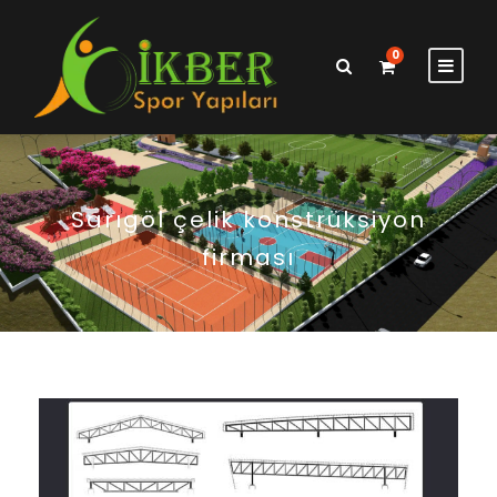
0
Sarıgöl çelik konstrüksiyon
firması