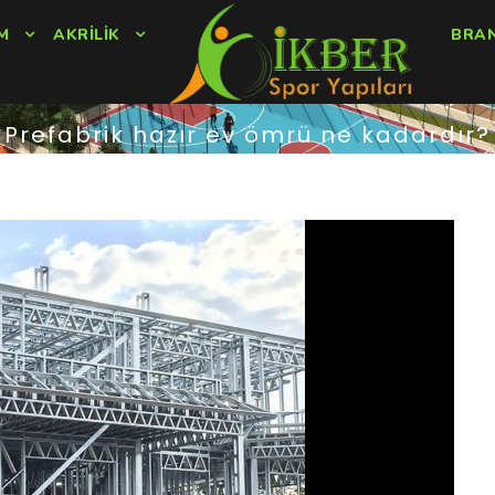
M
AKRILIK
BRA
Prefabrik hazır ev ömrü ne kadardır?