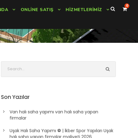
0
NDA
ONLINE SATIŞ
HIZMETLERIMIZ
Son Yazılar
Van halı saha yapımı van halı saha yapan
firmalar
Uşak Halı Saha Yapımı ⚽ | İkber Spor Yapıları Uşak
halı saha yapan firmalar maliyeti 2026