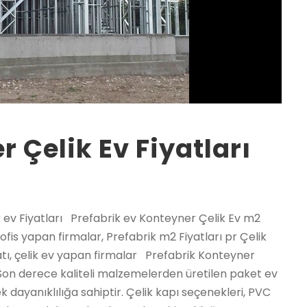
 Çelik Ev Fiyatları
rın ikinci ev tercihi. Mükemmel yalıtımlı, uzun ömür dayanımlı iç mekan konforu özel tasarımlarla özenle hazırlanmış her biri maksimum ferahlıktaki seçkin konteyner ev modelleri arasında hayalinizdeki evi mutlaka bulacaksınız. Prefabrik hazır ev çeşitleri Prefabrik hazır ev ömrü ne kadardır? Prefabrik ev ve yapıların üretim sistemi nedir? Prefabrik ev yapılarda elektrik tesisatıyla sıhhi ve atık su tesisatlarının montajını yapıyor musunuz? Prefabrik ev ve prefabrik villalar sökülüp başka yere kurulabilir mi? Prefabrik ev ve çelik evlerde statiği neye göre yapıyorsunuz? Prefabrik hazır ev ve prefabrik villa, sistemin galvanizli çelik konstrüksiyon olmasının en büyük avantajı nedir? Prefabrik evler’in ısı yalıtımı var mıdır? Prefabrik evler ve villalar farklı iklim şartlarına uygun kullanımda mıdır? Prefabrik hazır ev ve villa yapılar sadece belirli standartlarda mı üretim yapılmaktadır? Prefabrik evlerde üretim ve montaj süresi nedir ne kadar gün sürer? Prefabrik evlerde zemine montajı nasıl yapılır? Prefabrike hazır evlerde garanti süresi kaç yıldır? Prefabrik evler ve çelik evlerde çatı kaplaması ne ile yapılmaktadır? Prefabrik ev ve villaların Islak hacimlerde seramik veya fayans uygulaması yapılabilir mi? Prefabrik ev ve Prefabrik villaların taşıma nakliye işlemleri nasıl yapılmaktadır? Konteyner evinizi nerede isterseniz aynı gün kullanımınıza hazır Uzmanlıkla tasarlanmış 2+1, 3+1, 4+1 gibi çok sayıda özgün planda konteyner ev Karmod’un modern üretim tesislerinde demonte olarak hazırlanarak dilediğiniz yere ulaştırılıyor. Arzu ettiğiniz yere dilediğiniz gün sevk edilen konteyner evinizi Karmod uzmanlarınca vidalı geçmeli yenilikçi üretimin verdiği kolaylıkla aynı gün kurulum yapılarak kullanımınıza hazır halde size teslim ediliyor. Konteyner Teknik Özellikler, Konteyner Planları, 2.el konteyner ev fiyatları, Lüks konteyner evler, Sahibinden SATILIK 2 El KONTEYNER fiyatları, 1+1 konteyner ev modelleri, 2 el konteyner Alım Satım, Tek Katlı Prefabrik Ev Fiyatları ve Modelleri Tek Katlı Prefabrik Evler Hakkında Şehrin kalabalık atmosferi içerisinde bulunan çok katlı binaların arasında bir yaşam sürdürmek, bahçesi ya da temiz havayı doyasıya hissedeceğiniz kullanışlı bir balkonu bile olmayan apartman dairelerinde kısıtlı şartlarda yaşam sürdürmek son dönemlerde insanlar için yorucu gelmeye başlamıştır. Bu nedenle insanlar daha konforlu, kullanışlı ve kendilerine ait tek katlı prefabrik ev içerisinde yaşamayı daha cazip görmektedir. Kendinize özel bir dünyaya araladığınız kapı olan tek katlı prefabrik ev, dış cephe görünümünden iç kısmın dizaynına kadar, oda büyüklüğü ve bahçe planlaması gibi eve dair her detayı sizin belirleyebildiğiniz bir yapılanma şansı sunmaktadır. İnsanların son yıllarda en fazla ihtiyaç duyduğu sakin koşullarda güvenli bir yaşam alanına sahip olma fikrini kusursuzca karşılayan tek katlı prefabrik ev seçeneği, size ait özel arsanızda, doğayı yanı başınızda hissedeceğiniz bahçe, balkon ya da teras gibi ferahlığı evinize taşıyacak alan imkanını sağlamaktadır. Prefabrik ev fiyatları için sitemize göz atabilirsiniz! Prefabrik Konteyner Çelik Ev Fiyatları Müstakil bir bahçe evi hayali kuranlar için maliyet bakımından ucuz prefabrik evler, kaçırılmaz bir fırsat sunuyor. Betonarme yapıya sahip bir apartman dairesi ya da müstakil ev için ödemek zorunda olacağınız miktarın çok daha düşük oranıyla sahip olacağınız tek katlı prefabrik ev, hayal ettiğiniz evi sizin belirleyeceğiniz mimari görünüme göre tasarlayabilme imkanını sağlıyor. A’dan z’ye her detayına sizin karar verebileceğiniz ve çatı kaplamasından, dış cephe boya rengine kadar, oda dizaynı ve sayısı gibi durumları tercihinize sunan tek katlı prefabrik ev, daha sonraki süreçlerde alanı büyütme ya da planı değiştirme fırsatını da sunmaktadır. Yaşam alanlarımız olan ev seçimlerimizde olduğu gibi tek katlı prefabrik yapı anlayışı; ofis mimarisi ya da çeşitli iş alanları için bina yapılanmalarında da tercih edilebilmektedir. Dubleks prefabrik ev fiyatlarını incelemek için linke tıklayabilirsiniz. Estetik Tasarımı ile İçinizi Açacak: Tek Katlı Prefabrik Ev Modelleri Düz bir zemin üzerine beton döküldükten sonra monte edilen prefabrik tek katlı evlerin, küçük ve minimal tarzda bir yaşam hayal edenler için 40 m²’den başlayan alan genişliği, daha büyük bir ev planlaması hayal edenler için 160 m²’ye kadar artmaktadır. Her ihtiyaca yönelik tasarıma sahip tek katlı prefabrik ev, sizin istediğiniz alan büyüklüğüne göre inşa edilmektedir. Dış görünümü ile şık ve modern bir mimari yapısı olduğu gibi sizin zevkinize göre daha farklı stillerde tasarımlar ortaya çıkarılabilmektedir. Betonarme ve çok katlı büyük binalara göre sahip olduğu daha estetik görünümüyle içinizi açacak tek katlı prefabrik ev tasarımı, kendinize ait arazinizde uygun gördüğünüz alan için bahçe teması yaratmanıza da olanak sağlamaktadır. Şehir hayatının size zorunlu kıldığı büyük binalar arasında doğaya dokunamadan yaşamak, prefabrik ev projeleri ile son buluyor. Özel tasarım prefabrik evler için li