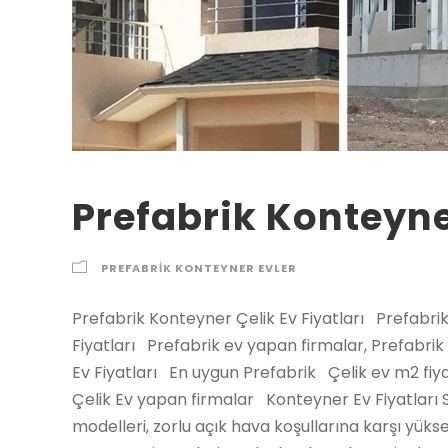
Prefabrik Konteyner
PREFABRIK KONTEYNER EVLER
Prefabrik Konteyner Çelik Ev Fiyatları Prefabrik ev Fiyatları Prefabrik ev Konteyner Çelik Ev m2 Fiyatları Prefabrik ev yapan firmalar, Prefabrik ofis yapan firmalar, Prefabrik m2 Fiyatları pr Çelik Ev Fiyatları En uygun Prefabrik Çelik ev m2 fiyatı, çelik ev yapan firmalar Prefabrik Konteyner Çelik Ev yapan firmalar Konteyner Ev Fiyatları Son derece kaliteli malzemelerden üretilen paket ev modelleri, zorlu açık hava koşullarına karşı yüksek dayanıklılığa sahiptir. Çelik kapı seçenekleri, PVC pencere sistemleri, parke kaplamalı zemin detayları ve daha pek çok sayıda sahip olduğu yapı özellikleri, konteyner ev modelinin dayanıklılığını destekler niteliktedir. Ofis, iş yeri, ev, çiftlik evi gibi farklı amaçlar için de kullanabileceğiniz ev modelini hızlı bir şekilde hazır hâle getiren ikber Prefabrik Konteyner kalitesiyle hemen tanışabilir, hızlı kurulum aşaması sayesinde yeni evinizle 1 günde buluşabilirsiniz. Dış cephesinde fibercement kaplama desteği de bulunan model, bu kaplama sayesinde yanma ihtimaline karşı da koruma altındadır. Prefabrik Konteyner Çelik Ev Fiyatları Kendinize yepyeni bir dinlenme ve çalışma alanı oluşturmak amacıyla da kullanabileceğiniz paket ev modeli mutfak dolabı, banyo dolabı gibi önemli yapı bölümlerini de içerir. Bu yönüyle gerçek bir evden farkı bulunmayan konteyner ev, oda geçişlerinde kullanılmak üzere dayanıklı kapılara sahiptir. Yüksek ve hafif çatı eğimi, aydınlık iç mekan özelliği ve diğer konforlu özellikleriyle özgür ve huzurlu olmanıza yardımcı olan yeni nesil ev, sizin için düşünülen detaylar içermesi sebebiyle de oldukça kullanışlı bir yapıdır. Hızlı bir şekilde kurulup taşınabildiği için hem imarlı hem de imarsız arsalarınızda kullanabileceğiniz evleri, çeşitli amaçlar için temin edebilir, güvenli bir alana sahip olabilirsiniz. Prefabrik evler gelişen yapı teknolojileriyle birlikte daha çok kullanılan, tercih edilen … yatakhaneler, yemekhaneler, tek katlı ve çift katlı prefabrik evler, çelik evler. hazır ev, hazır ev modelleri, hazır ev m2 fiyatı, Satılık Prefabrik Ev Fiyatları, Konteyner. Ev-Sa Çelik Ev, Çelik Ev Fiyatları, Çelik Ev Modelleri, Prefabrik Ev … SİZE İLHAM VERECEK YURT DIŞI KONTEYNER YAPI UYGULAMALARI … prefabrik villla, prefabrik villa m2 fiyatı, kontener villa m2 fiyatı. Çelik ev ofis Yapılar Prefabrik Evler Modül Evler Çelik Evler Tek Katlı Çelik Ev Dublex Çelik Ev Luxury Series Konteynerler 240 x 600 Konteyner 300 x 700 Konteyner Wc – Duş Konteyner Güvenlik Konteyner Demonte Konteyner Ofis Konteyner Konteynerler Kullanım Alanaları: Konteynerlerin kullanılma amaçlarının başında şantiye mobilizasyonları gelmektedir. Şantiye alanında yemekhane, yatakhane, sosyal tesisler, tuvalet ve duş yapıları, revir vb. ihtiyaçlarının karşılanması için tercih edilmektedir. Bunun yanı sıra üretiminin fabrika ortamında gerçekleştirildiği konteynerler doğal afetler sonrasında acil yaşam üniteleri olarak kullanılmaktadır. Bu amaçla firmamız AR-GE ve ÜR-GE ekibinin çalışmaları sonrasında katlanır konteyner ve iç içe geçebilen konteyner ürünleri ile en hızlı şekilde yaşam ihtiyaçlarını karşılayabilmektedir. Konteynerlerin bir diğer kullanım alanı ise konteyner ev çözümleridir. Genellikle nihai tüketicinin tercih ettiği bu yapılar çoğunlukla mevsimsel, imar izni olmayan arazilerde ve kısa süreli ihtiyaçların karşılanmasında kullanılmaktadır. Yukarıdaki başlıca kullanım alanlarının yanı sıra birleşimli konteyner sistemleri ile eğitim, sağlık, askeri ve kamp yapılarında da konteynerler kullanılmaktadır. Fiyata Dahil Olan Hizmetler Bina Kurulum ve Montaj Elektirik Tesisatı Malzemelerinin Temini ve Uygulaması(Aydınlatma Armatürleri Hariç) Bina İç / Dış Cephe Boyası Giriş Çelik Kapı ve İç Amerikan Kapıların Temnini ve Montajı Pvc Çift Cam (Beyaz Renk) Pencerelerin Temini ve Montajı Vitrifiye Ürünleri ve Tesisatlarının Çekilmesi(90×90 cm Duşakabin, Ayaklı Lavabo, Wc) Çatı Yağmur Olukları prefabrik evler betonarme yapılara göre üretimi hızlı ve kurulumu çok daha kısa süre yapılır ve ciddi zaman para tasarruf sağlar daha ekonomik çözüm sunar. Prefabrik hazır evler ses, ısı ve su yalıtımı olarak betonarme binalara göre çok daha yüksek izolasyon sağlar. Prefabrik ev villa modelleri modüler yapısıyla sökülüp başka yere taşınabilir özelliğe sahiptir ve deprem bölgelerinde betonarme evlere göre çok daha güvenli, çok sağlam ve dayanıklıdır. Konteyner Modelleri Sandviç Panel Konteyner Şantiye ve Ofis Konteyneri Metropol Konteyner Wc & Duş Konteyneri Konteyner Evler Özel Konteyner Yemekhane Konteyneri Yatakhane Konteyneri Demonte Konteyner Deprem Afet Barınma Konteyneri Konteyner Teknik Özellikler Konteyner Planları Lüks konteyner ev modelleriyle konfor beklentinizi yükseltin 2+1 plandan 150 metrekarelere varan ölçülerde çok alternatifli lüks konut seçim tercihi sunan konteyner ev modelleri konforlu ve huzurlu bir ev arayanlara özel. Lüks konteyner evler tatil yörelerinde, köyde veya doğa ile iç içe dingin ve nezih bir mekanda yaşama arzusunda olanla