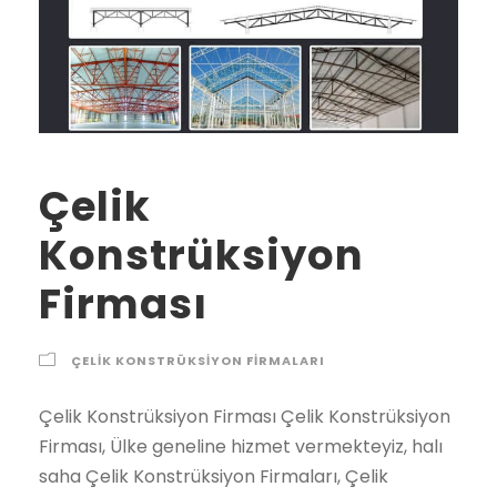
Çelik
Konstrüksiyon
Firması
ÇELIK KONSTRÜKSIYON FIRMALARI
Çelik Konstrüksiyon Firması Çelik Konstrüksiyon Firması, Ülke geneline hizmet vermekteyiz, halı saha Çelik Konstrüksiyon Firmaları, Çelik Konstrüksiyon yapan firmalar, Çelik Konstrüksiyon ekipkeri halı saha Çelik Konstrüksiyon ekipleri Çelik Konstrüksiyon Firması çelik konstrüksiyon firması 2021 2022 2023 fiyatları Şehirler İlçeler Adana çelik konstrüksiyon firması, Adıyaman çelik konstrüksiyon firması, Afyon çelik konstrüksiyon firması, Ağrı çelik konstrüksiyon firması, Amasya çelik konstrüksiyon firması, Ankara çelik konstrüksiyon firması, Antalya çelik konstrüksiyon firması, Artvin çelik konstrüksiyon firması, Aydın çelik konstrüksiyon firması, Balıkesir çelik konstrüksiyon firması, Bilecik çelik konstrüksiyon firması, Bingöl çelik konstrüksiyon firması, Bitlis çelik konstrüksiyon firması, Bolu çelik konstrüksiyon firması, Burdur çelik konstrüksiyon firması, Bursa çelik konstrüksiyon firması, Çanakkale çelik konstrüksiyon firması, Çankırı çelik konstrüksiyon firması, Çorum çelik konstrüksiyon firması, Denizli çelik konstrüksiyon firması, Diyarbakır çelik konstrüksiyon firması, Edirne çelik konstrüksiyon firması, Elazığ çelik konstrüksiyon firması, Erzincan çelik konstrüksiyon firması, Erzurum çelik konstrüksiyon firması, Eskişehir çelik konstrüksiyon firması, Gaziantep çelik konstrüksiyon firması, Giresun çelik konstrüksiyon firması, Gümüşhane çelik konstrüksiyon firması, Hakkari çelik konstrüksiyon firması, Hatay çelik konstrüksiyon firması, Isparta çelik konstrüksiyon firması, İçel (Mersin) çelik konstrüksiyon firması, İstanbul çelik konstrüksiyon firması, İzmir çelik konstrüksiyon firması, Kars çelik konstrüksiyon firması, Kastamonu çelik konstrüksiyon firması, Kayseri çelik konstrüksiyon firması, Kırklareli çelik konstrüksiyon firması, Kırşehir çelik konstrüksiyon firması, Kocaeli çelik konstrüksiyon firması, Konya çelik konstrüksiyon firması, Kütahya çelik konstrüksiyon firması, Malatya çelik konstrüksiyon firması, Manisa çelik konstrüksiyon firması, K.maraş çelik konstrüksiyon firması, Mardin çelik konstrüksiyon firması, Muğla çelik konstrüksiyon firması, Muş çelik konstrüksiyon firması, Nevşehir çelik konstrüksiyon firması, Niğde çelik konstrüksiyon firması, Ordu çelik konstrüksiyon firması, Rize çelik konstrüksiyon firması, Sakarya çelik konstrüksiyon firması, Samsun çelik konstrüksiyon firması, Siirt çelik konstrüksiyon firması, Sinop çelik konstrüksiyon firması, Sivas çelik konstrüksiyon firması, Tekirdağ çelik konstrüksiyon firması, Tokat çelik konstrüksiyon firması, Trabzon çelik konstrüksiyon firması, Tunceli çelik konstrüksiyon firması, Şanlıurfa çelik konstrüksiyon firması, Uşak çelik konstrüksiyon firması, Van çelik konstrüksiyon firması, Yozgat çelik konstrüksiyon firması, Zonguldak çelik konstrüksiyon firması, Aksaray çelik konstrüksiyon firması, Bayburt çelik konstrüksiyon firması, Karaman çelik konstrüksiyon firması, Kırıkkale çelik konstrüksiyon firması, Batman çelik konstrüksiyon firması, Şırnak çelik konstrüksiyon firması, Bartın çelik konstrüksiyon firması, Ardahan çelik konstrüksiyon firması, Iğdır çelik konstrüksiyon firması, Yalova çelik konstrüksiyon firması, Karabük çelik konstrüksiyon firması, Kilis çelik konstrüksiyon firması, Osmaniye çelik konstrüksiyon firması, Düzce çelik konstrüksiyon firması, İbradı çelik konstrüksiyon firması, Kaş çelik konstrüksiyon firması, Kemer / Antalya çelik konstrüksiyon firması, Kepez çelik konstrüksiyon firması, Konyaaltı çelik konstrüksiyon firması, Korkuteli çelik konstrüksiyon firması, Gündoğmuş çelik konstrüksiyon firması, Alpu çelik konstrüksiyon firması, Beylikova çelik konstrüksiyon firması, Çifteler çelik konstrüksiyon firması, Günyüzü çelik konstrüksiyon firması, Han çelik konstrüksiyon firması, İnönü çelik konstrüksiyon firması, Mahmudiye çelik konstrüksiyon firması, Mihalgazi çelik konstrüksiyon firması, Mihalıççık çelik konstrüksiyon firması, Odunpazarı çelik konstrüksiyon firması, Sarıcakaya çelik konstrüksiyon firması, Seyitgazi çelik konstrüksiyon firması, Sivrihisar çelik konstrüksiyon firması, Tepebaşı çelik konstrüksiyon firması, Araban çelik konstrüksiyon firması, İslahiye çelik konstrüksiyon firması, Karkamış çelik konstrüksiyon firması, Nizip çelik konstrüksiyon firması, Nurdağı çelik konstrüksiyon firması, Oğuzeli çelik konstrüksiyon firması, Şahinbey çelik konstrüksiyon firması, Şehitkamil çelik konstrüksiyon firması, Yavuzeli çelik konstrüksiyon firması, Alucra çelik konstrüksiyon firması, Bulancak çelik konstrüksiyon firması, Çamoluk çelik konstrüksiyon firması, Çanakçı çelik konstrüksiyon firması, Dereli çelik konstrüksiyon firması, Doğankent çelik konstrüksiyon firması, Espiye çelik konstrüksiyon firması, Eynesil çelik konstrüksiyon firması, Giresun Merkez çelik konstrüksiyon firması, Görele çelik konstrüksiyon firması, Güce çelik konstrüksiyon firması, Keşap çelik konstrüksiyon firması, Piraziz çelik konstrüksiyon firması, Şebinkarahisar çelik konstrüksiyon firması, Tirebolu çelik konstrüksiyon firması, Yağlıdere çelik konstrüksiyon firması, Gümüşhane Merkez çelik konstrüksiyon firması, Kelkit çelik konstrüksiyon firması, Köse çelik konstrüksiyon firması, Kürtün çelik konstrüksiyon firması, Şiran çelik konstrüksiyon firması, Torul çelik konstrüksiyon firması, Çukurca çelik konstrüksiyon firması, Hakkari Merkez çelik konstrüksiyon firması, Şemdinli çelik konstrüksiyon firması, Yüksekova çelik konstrüksiyon firması, Altınözü çelik konstrüksiyon firması, Belen çelik konstrüksiyon firması, Dörtyol çelik konstrüksiyon firması, Erzin çelik konstrüksiyon firması, Hassa çelik konstrüksiyon firması, Hatay Merkez çelik konstrüksiyon firması, İskenderun çelik konstrüksiyon firması, Kırıkhan çelik konstrüksiyon firması, Kumlu çelik konstrüksiyon firması, Reyhanlı çelik konstrüksiyon firması, Samandağ çelik konstrüksiyon firması, Yayladağı çelik konstrüksiyon firması, Aksu / Isparta çelik konstrüksiyon firması, Atabey çelik konstrüksiyon firması, Eğirdir çelik konstrüksiyon firması, Gelendost çelik konstrüksiyon firması, Gönen / Isparta çelik konstrüksiyon firması, Isparta Merkez çelik konstrüksiyon firması, Keçiborlu çelik konstrüksiyon firması, Senirkent çelik konstrüksiyon firması, Sütçüler çelik konstrüksiyon firması, Şarkikaraağaç çelik konstrüksiyon firması, Uluborlu çelik konstrüksiyon firması, Yalvaç çelik konstrüksiyon firması, Yenişarbademli çelik konstrüksiyon firması, Akdeniz çelik konstrüksiyon firması, Anamur çelik konstrüksiyon firması, Aydıncık / Mersin çelik konstrüksiyon firması, Bafra çelik konstrüksiyon firması, Canik çelik konstrüksiyon firması, Çarşamba çelik konstrüksiyon firması, Havza çelik konstrüksiyon firması, İlkadım çelik konstrüksiyon firması, Kavak çelik konstrüksiyon firması, Ladik çelik konstrüksiyon firması, Ondokuzmayıs çelik konstrüksiyon firması, Salıpazarı çelik konstrüksiyon firması, Tekkeköy çelik konstrüksiyon firması, Terme çelik konstrüksiyon firması, Vezirköprü çelik konstrüksiyon firması, Yakakent çelik konstrüksiyon firması, Aydınlar çelik konstrüksiyon firması, Baykan çelik konstrüksiyon firması, Eruh çelik konstrüksiyon firması, Kurtalan çelik konstrüksiyon firması, Pervari çelik konstrüksiyon firması, Siirt Merkez çelik konstrüksiyon firması, Şirvan çelik konstrüksiyon firması, Ayancık çelik konstrüksiyon firması, Boyabat çelik konstrüksiyon firması, Dikmen çelik konstrüksiyon firması, Durağan çelik konstrüksiyon firması, Erfelek çelik konstrüksiyon firması, Gerze çelik konstrüksiyon firması, Saraydüzü çelik konstrüksiyon firması, Sinop Merkez çelik konstrüksiyon firması, Türkeli çelik konstrüksiyon firması, Akıncılar çelik konstrüksiyon firması, Altınyayla / Sivas çelik konstrüksiyon firması, Divriği çelik konstrüksiyon firması, Doğanşar çelik konstrüksiyon firması, Gemerek çelik konstrüksiyon firması, Gölova çelik konstrüksiyon firması, Gürün çelik konstrüksiyon firması, Hafik çelik konstrüksiyon firması, İmranlı çelik konstrüksiyon firması, Kangal çelik konstrüksiyon firması, Koyulhisar çelik konstrüksiyon firması, Sivas Merkez çelik konstrüksiyon firması, Suşehri çelik konstrüksiyon firması, Şarkışla çelik konstrüksiyon firması, Ulaş çelik konstrüksiyon firması, Yıldızeli çelik konstrüksiyon firması, Zara çelik konstrüksiyon firması, Çerkezköy çelik konstrüksiyon firması, Çorlu çelik konstrüksiyon firması, Hayrabolu çelik konstrüksiyon firması, Malkara çelik konstrüksiyon firması, Marmaraereğlisi çelik konstrüksiyon firması, Muratlı çelik konstrüksiyon firması, Saray / Tekirdağ çelik konstrüksiyon firması, Şarköy çelik konstrüksiyon firması, Tekirdağ Merkez çelik konstrüksiyon firması, Almus çelik konstrüksiyon firması, Artova çelik konstrüksiyon firması, Başçiftlik çelik konstrüksiyon firması, Erbaa çelik konstrüksiyon firması, Niksar çelik konstrüksiyon firması, Pazar / Tokat çelik konstrüksiyon firması, Reşadiye çelik konstrüksiyon firması, Sulusaray çelik konstrüksiyon firması, Tokat Merkez çelik konstrüksiyon firması, Turhal çelik konstrüksiyon firması, Siyahyurt / Tokat çelik konstrüksiyon firması, Zile çelik konstrüksiyon firması, Akçaabat çelik konstrüksiyon firması, Araklı çelik konstrüksiyon firması, Arsin çelik konstrüksiyon firması, Beşikdüzü çelik konstrüksiyon firması, Çarşıbaşı çelik konstrüksiyon firması, Çaykara çelik konstrüksiyon firması, Dernekpazarı çelik konstrüksiyon firması, Düzköy çelik konstrüksiyon firması, Hayrat çelik konstrüksiyon firması, Köprübaşı / Trabzon çelik konstrüksiyon firması, Maçka çelik konstrüksiyon firması, Of çelik konstrüksiyon firması, Sürmene çelik konstrüksiyon firması, Şalpazarı çelik konstrüksiyon firması, Tonya çelik konstrüksiyon firması, Trabzon Merkez çelik konstrüksiyon firması, Vakfıkebir çelik konstrüksiyon firması, Yomra çelik konstrüksiyon firması, Çemişgezek çelik konstrüksiyon firması, Hozat çelik konstrüksiyon firması, Mazgirt çelik konstrüksiyon firması, Nazımiye çelik konstrüksiyon firması, Ovacık / Tunceli çelik konstrüksiyon firması, Pertek çelik konstrüksiyon firması, Pülümür çelik konstrüksiyon firması,