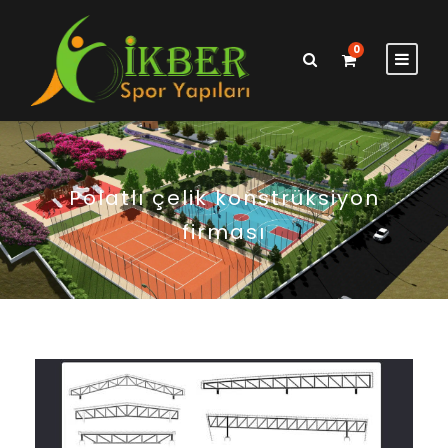
0
Polatlı çelik konstrüksiyon
firması