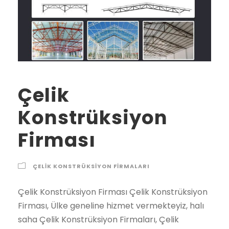
Çelik
Konstrüksiyon
Firması
ÇELIK KONSTRÜKSIYON FIRMALARI
Çelik Konstrüksiyon Firması Çelik Konstrüksiyon Firması, Ülke geneline hizmet vermekteyiz, halı saha Çelik Konstrüksiyon Firmaları, Çelik Konstrüksiyon yapan firmalar, Çelik Konstrüksiyon ekipkeri halı saha Çelik Konstrüksiyon ekipleri Çelik Konstrüksiyon Firması çelik konstrüksiyon firması 2021 2022 2023 fiyatları Şehirler İlçeler Adana çelik konstrüksiyon firması, Adıyaman çelik konstrüksiyon firması, Afyon çelik konstrüksiyon firması, Ağrı çelik konstrüksiyon firması, Amasya çelik konstrüksiyon firması, Ankara çelik konstrüksiyon firması, Antalya çelik konstrüksiyon firması, Artvin çelik konstrüksiyon firması, Aydın çelik konstrüksiyon firması, Balıkesir çelik konstrüksiyon firması, Bilecik çelik konstrüksiyon firması, Bingöl çelik konstrüksiyon firması, Bitlis çelik konstrüksiyon firması, Bolu çelik konstrüksiyon firması, Burdur çelik konstrüksiyon firması, Bursa çelik konstrüksiyon firması, Çanakkale çelik konstrüksiyon firması, Çankırı çelik konstrüksiyon firması, Çorum çelik konstrüksiyon firması, Denizli çelik konstrüksiyon firması, Diyarbakır çelik konstrüksiyon firması, Edirne çelik konstrüksiyon firması, Elazığ çelik konstrüksiyon firması, Erzincan çelik konstrüksiyon firması, Erzurum çelik konstrüksiyon firması, Eskişehir çelik konstrüksiyon firması, Gaziantep çelik konstrüksiyon firması, Giresun çelik konstrüksiyon firması, Gümüşhane çelik konstrüksiyon firması, Hakkari çelik konstrüksiyon firması, Hatay çelik konstrüksiyon firması, Isparta çelik konstrüksiyon firması, İçel (Mersin) çelik konstrüksiyon firması, İstanbul çelik konstrüksiyon firması, İzmir çelik konstrüksiyon firması, Kars çelik konstrüksiyon firması, Kastamonu çelik konstrüksiyon firması, Kayseri çelik konstrüksiyon firması, Kırklareli çelik konstrüksiyon firması, Kırşehir çelik konstrüksiyon firması, Kocaeli çelik konstrüksiyon firması, Konya çelik konstrüksiyon firması, Kütahya çelik konstrüksiyon firması, Malatya çelik konstrüksiyon firması, Manisa çelik konstrüksiyon firması, K.maraş çelik konstrüksiyon firması, Mardin çelik konstrüksiyon firması, Muğla çelik konstrüksiyon firması, Muş çelik konstrüksiyon firması, Nevşehir çelik konstrüksiyon firması, Niğde çelik konstrüksiyon firması, Ordu çelik konstrüksiyon firması, Rize çelik konstrüksiyon firması, Sakarya çelik konstrüksiyon firması, Samsun çelik konstrüksiyon firması, Siirt çelik konstrüksiyon firması, Sinop çelik konstrüksiyon firması, Sivas çelik konstrüksiyon firması, Tekirdağ çelik konstrüksiyon firması, Tokat çelik konstrüksiyon firması, Trabzon çelik konstrüksiyon firması, Tunceli çelik konstrüksiyon firması, Şanlıurfa çelik konstrüksiyon firması, Uşak çelik konstrüksiyon firması, Van çelik konstrüksiyon firması, Yozgat çelik konstrüksiyon firması, Zonguldak çelik konstrüksiyon firması, Aksaray çelik konstrüksiyon firması, Bayburt çelik konstrüksiyon firması, Karaman çelik konstrüksiyon firması, Kırıkkale çelik konstrüksiyon firması, Batman çelik konstrüksiyon firması, Şırnak çelik konstrüksiyon firması, Bartın çelik konstrüksiyon firması, Ardahan çelik konstrüksiyon firması, Iğdır çelik konstrüksiyon firması, Yalova çelik konstrüksiyon firması, Karabük çelik konstrüksiyon firması, Kilis çelik konstrüksiyon firması, Osmaniye çelik konstrüksiyon firması, Düzce çelik konstrüksiyon firması, İbradı çelik konstrüksiyon firması, Kaş çelik konstrüksiyon firması, Kemer / Antalya çelik konstrüksiyon firması, Kepez çelik konstrüksiyon firması, Konyaaltı çelik konstrüksiyon firması, Korkuteli çelik konstrüksiyon firması, Gündoğmuş çelik konstrüksiyon firması, Alpu çelik konstrüksiyon firması, Beylikova çelik konstrüksiyon firması, Çifteler çelik konstrüksiyon firması, Günyüzü çelik konstrüksiyon firması, Han çelik konstrüksiyon firması, İnönü çelik konstrüksiyon firması, Mahmudiye çelik konstrüksiyon firması, Mihalgazi çelik konstrüksiyon firması, Mihalıççık çelik konstrüksiyon firması, Odunpazarı çelik konstrüksiyon firması, Sarıcakaya çelik konstrüksiyon firması, Seyitgazi çelik konstrüksiyon firması, Sivrihisar çelik konstrüksiyon firması, Tepebaşı çelik konstrüksiyon firması, Araban çelik konstrüksiyon firması, İslahiye çelik konstrüksiyon firması, Karkamış çelik konstrüksiyon firması, Nizip çelik konstrüksiyon firması, Nurdağı çelik konstrüksiyon firması, Oğuzeli çelik konstrüksiyon firması, Şahinbey çelik konstrüksiyon firması, Şehitkamil çelik konstrüksiyon firması, Yavuzeli çelik konstrüksiyon firması, Alucra çelik konstrüksiyon firması, Bulancak çelik konstrüksiyon firması, Çamoluk çelik konstrüksiyon firması, Çanakçı çelik konstrüksiyon firması, Dereli çelik konstrüksiyon firması, Doğankent çelik konstrüksiyon firması, Espiye çelik konstrüksiyon firması, Eynesil çelik konstrüksiyon firması, Giresun Merkez çelik konstrüksiyon firması, Görele çelik konstrüksiyon firması, Güce çelik konstrüksiyon firması, Keşap çelik konstrüksiyon firması, Piraziz çelik konstrüksiyon firması, Şebinkarahisar çelik konstrüksiyon firması, Tirebolu çelik konstrüksiyon firması, Yağlıdere çelik konstrüksiyon firması, Gümüşhane Merkez çelik konstrüksiyon firması, Kelkit çelik konstrüksiyon firması, Köse çelik konstrüksiyon firması, Kürtün çelik konstrüksiyon firması, Şiran çelik konstrüksiyon firması, Torul çelik konstrüksiyon firması, Çukurca çelik konstrüksiyon firması, Hakkari Merkez çelik konstrüksiyon firması, Şemdinli çelik konstrüksiyon firması, Yüksekova çelik konstrüksiyon firması, Altınözü çelik konstrüksiyon firması, Belen çelik konstrüksiyon firması, Dörtyol çelik konstrüksiyon firması, Erzin çelik konstrüksiyon firması, Hassa çelik konstrüksiyon firması, Hatay Merkez çelik konstrüksiyon firması, İskenderun çelik konstrüksiyon firması, Kırıkhan çelik konstrüksiyon firması, Kumlu çelik konstrüksiyon firması, Reyhanlı çelik konstrüksiyon firması, Samandağ çelik konstrüksiyon firması, Yayladağı çelik konstrüksiyon firması, Aksu / Isparta çelik konstrüksiyon firması, Atabey çelik konstrüksiyon firması, Eğirdir çelik konstrüksiyon firması, Gelendost çelik konstrüksiyon firması, Gönen / Isparta çelik konstrüksiyon firması, Isparta Merkez çelik konstrüksiyon firması, Keçiborlu çelik konstrüksiyon firması, Senirkent çelik konstrüksiyon firması, Sütçüler çelik konstrüksiyon firması, Şarkikaraağaç çelik konstrüksiyon firması, Uluborlu çelik konstrüksiyon firması, Yalvaç çelik konstrüksiyon firması, Yenişarbademli çelik konstrüksiyon firması, Akdeniz çelik konstrüksiyon firması, Anamur çelik konstrüksiyon firması, Aydıncık / Mersin çelik konstrüksiyon firması, Bafra çelik konstrüksiyon firması, Canik çelik konstrüksiyon firması, Çarşamba çelik konstrüksiyon firması, Havza çelik konstrüksiyon firması, İlkadım çelik konstrüksiyon firması, Kavak çelik konstrüksiyon firması, Ladik çelik konstrüksiyon firması, Ondokuzmayıs çelik konstrüksiyon firması, Salıpazarı çelik konstrüksiyon firması, Tekkeköy çelik konstrüksiyon firması, Terme çelik konstrüksiyon firması, Vezirköprü çelik konstrüksiyon firması, Yakakent çelik konstrüksiyon firması, Aydınlar çelik konstrüksiyon firması, Baykan çelik konstrüksiyon firması, Eruh çelik konstrüksiyon firması, Kurtalan çelik konstrüksiyon firması, Pervari çelik konstrüksiyon firması, Siirt Merkez çelik konstrüksiyon firması, Şirvan çelik konstrüksiyon firması, Ayancık çelik konstrüksiyon firması, Boyabat çelik konstrüksiyon firması, Dikmen çelik konstrüksiyon firması, Durağan çelik konstrüksiyon firması, Erfelek çelik konstrüksiyon firması, Gerze çelik konstrüksiyon firması, Saraydüzü çelik konstrüksiyon firması, Sinop Merkez çelik konstrüksiyon firması, Türkeli çelik konstrüksiyon firması, Akıncılar çelik konstrüksiyon firması, Altınyayla / Sivas çelik konstrüksiyon firması, Divriği çelik konstrüksiyon firması, Doğanşar çelik konstrüksiyon firması, Gemerek çelik konstrüksiyon firması, Gölova çelik konstrüksiyon firması, Gürün çelik konstrüksiyon firması, Hafik çelik konstrüksiyon firması, İmranlı çelik konstrüksiyon firması, Kangal çelik konstrüksiyon firması, Koyulhisar çelik konstrüksiyon firması, Sivas Merkez çelik konstrüksiyon firması, Suşehri çelik konstrüksiyon firması, Şarkışla çelik konstrüksiyon firması, Ulaş çelik konstrüksiyon firması, Yıldızeli çelik konstrüksiyon firması, Zara çelik konstrüksiyon firması, Çerkezköy çelik konstrüksiyon firması, Çorlu çelik konstrüksiyon firması, Hayrabolu çelik konstrüksiyon firması, Malkara çelik konstrüksiyon firması, Marmaraereğlisi çelik konstrüksiyon firması, Muratlı çelik konstrüksiyon firması, Saray / Tekirdağ çelik konstrüksiyon firması, Şarköy çelik konstrüksiyon firması, Tekirdağ Merkez çelik konstrüksiyon firması, Almus çelik konstrüksiyon firması, Artova çelik konstrüksiyon firması, Başçiftlik çelik konstrüksiyon firması, Erbaa çelik konstrüksiyon firması, Niksar çelik konstrüksiyon firması, Pazar / Tokat çelik konstrüksiyon firması, Reşadiye çelik konstrüksiyon firması, Sulusaray çelik konstrüksiyon firması, Tokat Merkez çelik konstrüksiyon firması, Turhal çelik konstrüksiyon firması, Siyahyurt / Tokat çelik konstrüksiyon firması, Zile çelik konstrüksiyon firması, Akçaabat çelik konstrüksiyon firması, Araklı çelik konstrüksiyon firması, Arsin çelik konstrüksiyon firması, Beşikdüzü çelik konstrüksiyon firması, Çarşıbaşı çelik konstrüksiyon firması, Çaykara çelik konstrüksiyon firması, Dernekpazarı çelik konstrüksiyon firması, Düzköy çelik konstrüksiyon firması, Hayrat çelik konstrüksiyon firması, Köprübaşı / Trabzon çelik konstrüksiyon firması, Maçka çelik konstrüksiyon firması, Of çelik konstrüksiyon firması, Sürmene çelik konstrüksiyon firması, Şalpazarı çelik konstrüksiyon firması, Tonya çelik konstrüksiyon firması, Trabzon Merkez çelik konstrüksiyon firması, Vakfıkebir çelik konstrüksiyon firması, Yomra çelik konstrüksiyon firması, Çemişgezek çelik konstrüksiyon firması, Hozat çelik konstrüksiyon firması, Mazgirt çelik konstrüksiyon firması, Nazımiye çelik konstrüksiyon firması, Ovacık / Tunceli çelik konstrüksiyon firması, Pertek çelik konstrüksiyon firması, Pülümür çelik konstrüksiyon firması,