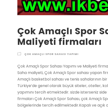
Çok Amaçlı Spor S
Maliyeti firmaları
ÇOK AMAÇLI SPOR SAHASI YAPIMI
Çok Amaçlı Spor Sahası Yapımı ve Maliyeti firmaları Çok Amaçlı Spor Sahası yapımı, Çok Amaçlı Saha maliyeti, Çok Amaçlı Spor sahası yapan firmalar, Çok Amaçlı Spor sahalar yapımı futbol, Çok Amaçlı basketbol sahası ve tenis sahalarının bir arada bulunduğu spor sahası modelleridir. Türkiye’de genel olarak büyük siteler, oteller, kolejler ve başka okullar çok Amaçlı Spor saha yapımını tercih etmektedir. sizde isterseniz side yapalım. Çok Amaçlı Spor Sahası Yapımı ve Maliyeti firmaları Çok Amaçlı Spor Sahası, çok Amaçlı Spor sahalar fazlalıkla okul ve site gibi yerleşim bölgelerinde tercih edilmektedir.Kapalı ve açık olarak yapılabilmektedir. Basketbol, futbol ve tenis gibi sporlar bir arada oynayabilmektedir. Saha ölçüleri ve aklınıza gelen başka bir çok soru ile ilgili bize ulaşabilirsiniz. Çok Amaçlı Spor Sahası Yapımı Maliyeti Çok Amaçlı Spor saha ölçüleri amacıyla tam bir standart olamamak ile birlikte en çok tercih edilen ölçü 18m x 36m ‘dir. Bu ölçüler içerisine standart tenis kortu, basketbol sahası ve mini futbol sahası rahat rahat sığmaktadır. SUNİ ÇİM ÇOK AMAÇLI SAHA Suni çim çok Amaçlı Spor saha yapımı, çok Amaçlı Spor sahalar amacıyla 11 mm den 30 mm ye kadar sentetik çim modellerimiz mevcuttur. yapay çim çok Amaçlı Spor saha yapımı maliyeti AKRİLİK KAPLAMA ÇOK AMAÇLI SAHA Akrilik boya çok Amaçlı Spor saha yapımı, akrilik zemin boyaları ile detaylı renklerde çok Amaçlı Spor sahalar gerçekleştirme olasıdür. PARKE ZEMİN ÇOK AMAÇLI SAHA Parke zeminli çok Amaçlı Spor sahalar genelde okul kapalı spor salonları amacıyla idealdir. Parke zemin fiyatları amacıyla lütfen bizi arayın Çok Amaçlı Spor Sahası Yapımı ve Maliyeti firmaları Tenis Kortu, Basketbol Sahası, Yürüyüş Yolu, Oyun Parkı, Bisitklet Yolu, Atletizm Pisti, Voleybol Sahası Çok Amaçlı Saha Nedir? Çok Amaçlı Spor sahalar özel zeminlere sahip spor alanlarıdır ve bir çok sporun aynı anda yapılması fakat bu şekilde geliştirilmiş alanlarda olası olabilmektedir. Farklı sporlar amacıyla bir çok şekilde yapılabilmektedir. Bu sahaları açık ve kapalı olarak iki ana gruba ayırabiliriz. Çok Amaçlı Spor sahalar site ve okulların tercih ettiği ufak mekanlarda kullanımı kolay alanlar yaratılmasını gerçekleştiren özel spor alanlarıdır. çok Amaçlı Spor Sahası, Çok Amaçlı Halı Saha Modellerimiz, .Çok Amaçlı Spor zeminleri, Akrilik Zemin yapan firmalar Çok Amaçlı Sahalarda Hangi Sporlar Oynanır? Çok Amaçlı Spor sahalarda akla gelebilecek nerdeyse tüm sporlar icra edilebilir. Mühendis ekibimiz spor kısmı ölçüleri ve yapılacak sporlara göre çok Amaçlı Spor saha tasarımını orjinal ve ilgi çekici şekilde sıfırdan gerçekleştirmetadır. En çok tercih edilen çok Amaçlı Spor sahalar futbol, basketbol ve tenis kortlarının birlikte bulunduğu üçlü spor alanlarıdır. Çok Amaçlı Spor sahalarda oynanabilecek sporlar sınırsızdır. Voleybol, badminton, hentbol ve aklınıza gelebilecek başka sporlar birleşik edilebilir. Çok Amaçlı Zeminler: Çok Amaçlı Spor sahalar amacıyla detaylı spor zeminleri mevcuttur. 2021 yılında En çok tercih edilen çok Amaçlı Spor saha zemini yapay çim halıdır. Akrilik zeminler de sıkça tercih edilmektedir. Akrilik zeminler gibi elastik olan EPDM zeminler de çok Amaçlı Spor sahalar amacıyla tercih edilir. Hem de kapalı spor salonları amacıyla profesyonel seçimlerimiz de mevcuttur; Parke spor zeminleri de çok Amaçlı Spor sahalar amacıyla yapılmaktadır. 1. SUNİ ÇİM ZEMİNLER Suni çim zeminli çok Amaçlı Spor sahalar kum dolgulu bulunduğu amacıyla basketbol da dahil olmak üzere tüm sporlar amacıyla uygundur. Hem de yapay çim daha ekonomiktir. Siteler ve toplu konut projelerinin gözdesi yapay çim zeminli sahalardır. Mini futbol, tenis, voleybol ve basketbol gibi en çok tercih edilen oyunlar bu sahalarda bir arada olabilmektedir. 2. AKRİLİK ÇOK ZEMİNLER Akrilik zeminler elastiktir ve çok renkli yapılabilir. Bu amaçla çocukların oynayacağı alanlar amacıyla gerektiğince uygundur ve sıkça tercih edilir. Bu zeminler çocuk oyun alanlarında da en çok sarfedilen zeminlerdir. 3. EPDM ZEMİNLER EPDM granüllerden oluşturulan zeminler kalın ve elastik kauçuk zeminlerdir. İstenilen renklerde ve şekillerde zemine sıcak olarak dökülür. Çok Amaçlı Spor sahalarda üst segmentin tercih ettiği bir üründür. 4. PARKE ZEMİNLER Parke zeminler ise kapalı spor salonlarının olmazsa olmazıdır. Profesyonel basketbol maçları, profesyonel hentbol maçları ve profesyonel voleybol maçları amacıyla parke zeminlerimizin bilhassarini lütfen sorunuz Çok Amaçlı Saha Yapımı Maliyeti Nedir? Tecrübeli kadromuz ile yapay çim, akrilik ve epdm çok Amaçlı Spor saha yapımı konusu ile ilgili bizden bilgi ve fiyat alabilirsiniz. Kapalı sahaların maliyeti sahanın ölçülerine ve bilhassarine göre değişmektedir. Brandalı, sac kaplama ve panel kaplama kapalı saha modellerimiz mevcuttur. Hem de sarfedilen yapay çim ve başka zemin modelleri de saha yapımı maliyetini etkiler. Kauçuk Zemin Kaplama m2 fiyatları, 2021 tarihi için geçerli birim maliyetler aşağıda belirtilmiştir. – 2 cm Sbr Karo ( 40×40 50×50) : 27 – 60 ₺ / m² – 2,5 cm Sbr Karo ( 40×40