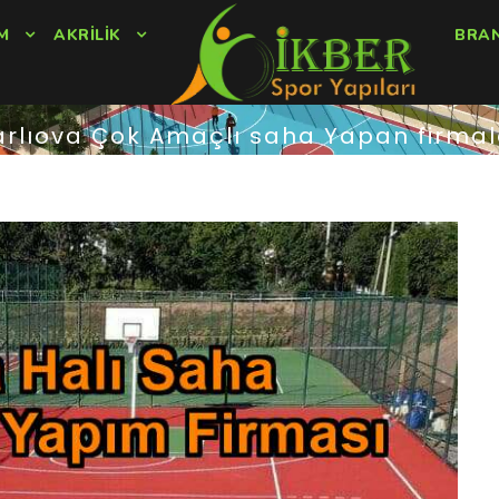
M
AKRILIK
BRA
arlıova Çok Amaçlı saha Yapan firmal