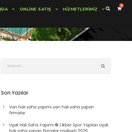
0
NDA
ONLINE SATIŞ
HIZMETLERIMIZ
ar
Son Yazılar
Van halı saha yapımı van halı saha yapan
firmalar
Uşak Halı Saha Yapımı ⚽ | İkber Spor Yapıları Uşak
halı saha yapan firmalar maliyeti 2026