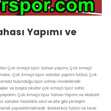
ahası Yapımı ve
 50×50) : 31 – 33 ₺ / m² – 3 cm Sbr Karo ( 40×40 50×50) : 37 – 41 ₺ / m² – 2 cm Altıgen Karo : 28 – 34 ₺ / m² – 3 cm Altıgen Karo : 34 – 38 ₺ / m² – 2,5 cm Puzzle Karo : 32 – 38 ₺ / m² TUTKAL: 6,50 – 8,50 ₺ / m² İŞÇİLİK: 5 – 10 ₺ / m² karo kauçuk Ebatı fiyatı işlemler 2 cm Sbr Karo 40×40 50×50 90,00 TL güncel fiyat için arayınız 2,5 cm Sbr Karo 40×40 50×50 100,00 TL m3 alanına göre fiyat verilir 3 cm Sbr Karo 40×40 50×50 120,00 TL 400 m2 üzeri özel fiyat 2 cm Altıgen Karo 40×40 50×50 95,00 TL uygun fiyat garantisi 3 cm Altıgen Karo 40×40 50×50 125,00 TL anahtar teslimi Not: Yukarıdaki fiyatlar kdv – uygulama – tutkal – nakliye hariç, karo kauçuk m² fiyatı belirtir. SBR; geri dönüşüm kauçuk granül, EPDM; orjinal kauçuk granül anlamına gelir. Çok Amaçlı saha Yapımı 2021 2022 2023 fiyatları Şehirler İlçeler Adana Çok Amaçlı saha Yapımı, Adıyaman Çok Amaçlı saha Yapımı, Afyon Çok Amaçlı saha Yapımı, Ağrı Çok Amaçlı saha Yapımı, Amasya Çok Amaçlı saha Yapımı, Ankara Çok Amaçlı saha Yapımı, Antalya Çok Amaçlı saha Yapımı, Artvin Çok Amaçlı saha Yapımı, Aydın Çok Amaçlı saha Yapımı, Balıkesir Çok Amaçlı saha Yapımı, Bilecik Çok Amaçlı saha Yapımı, Bingöl Çok Amaçlı saha Yapımı, Bitlis Çok Amaçlı saha Yapımı, Bolu Çok Amaçlı saha Yapımı, Burdur Çok Amaçlı saha Yapımı, Bursa Çok Amaçlı saha Yapımı, Çanakkale Çok Amaçlı saha Yapımı, Çankırı Çok Amaçlı saha Yapımı, Çorum Çok Amaçlı saha Yapımı, Denizli Çok Amaçlı saha Yapımı, Diyarbakır Çok Amaçlı saha Yapımı, Edirne Çok Amaçlı saha Yapımı, Elazığ Çok Amaçlı saha Yapımı, Erzincan Çok Amaçlı saha Yapımı, Erzurum Çok Amaçlı saha Yapımı, Eskişehir Çok Amaçlı saha Yapımı, Gaziantep Çok Amaçlı saha Yapımı, Giresun Çok Amaçlı saha Yapımı, Gümüşhane Çok Amaçlı saha Yapımı, Hakkari Çok Amaçlı saha Yapımı, Hatay Çok Amaçlı saha Yapımı, Isparta Çok Amaçlı saha Yapımı, İçel (Mersin) Çok Amaçlı saha Yapımı, İstanbul Çok Amaçlı saha Yapımı, İzmir Çok Amaçlı saha Yapımı, Kars Çok Amaçlı saha Yapımı, Kastamonu Çok Amaçlı saha Yapımı, Kayseri Çok Amaçlı saha Yapımı, Kırklareli Çok Amaçlı saha Yapımı, Kırşehir Çok Amaçlı saha Yapımı, Kocaeli Çok Amaçlı saha Yapımı, Konya Çok Amaçlı saha Yapımı, Kütahya Çok Amaçlı saha Yapımı, Malatya Çok Amaçlı saha Yapımı, Manisa Çok Amaçlı saha Yapımı, K.maraş Çok Amaçlı saha Yapımı, Mardin Çok Amaçlı saha Yapımı, Muğla Çok Amaçlı saha Yapımı, Muş Çok Amaçlı saha Yapımı, Nevşehir Çok Amaçlı saha Yapımı, Niğde Çok Amaçlı saha Yapımı, Ordu Çok Amaçlı saha Yapımı, Rize Çok Amaçlı saha Yapımı, Sakarya Çok Amaçlı saha Yapımı, Samsun Çok Amaçlı saha Yapımı, Siirt Çok Amaçlı saha Yapımı, Sinop Çok Amaçlı saha Yapımı, Sivas Çok Amaçlı saha Yapımı, Tekirdağ Çok Amaçlı saha Yapımı, Tokat Çok Amaçlı saha Yapımı, Trabzon Çok Amaçlı saha Yapımı, Tunceli Çok Amaçlı saha Yapımı, Şanlıurfa Çok Amaçlı saha Yapımı, Uşak Çok Amaçlı saha Yapımı, Van Çok Amaçlı saha Yapımı, Yozgat Çok Amaçlı saha Yapımı, Zonguldak Çok Amaçlı saha Yapımı, Aksaray Çok Amaçlı saha Yapımı, Bayburt Çok Amaçlı saha Yapımı, Karaman Çok Amaçlı saha Yapımı, Kırıkkale Çok Amaçlı saha Yapımı, Batman Çok Amaçlı saha Yapımı, Şırnak Çok Amaçlı saha Yapımı, Bartın Çok Amaçlı saha Yapımı, Ardahan Çok Amaçlı saha Yapımı, Iğdır Çok Amaçlı saha Yapımı, Yalova Çok Amaçlı saha Yapımı, Karabük Çok Amaçlı saha Yapımı, Kilis Çok Amaçlı saha Yapımı, Osmaniye Çok Amaçlı saha Yapımı, Düzce Çok Amaçlı saha Yapımı, İbradı Çok Amaçlı saha Yapımı, Kaş Çok Amaçlı saha Yapımı, Kemer / Antalya Çok Amaçlı saha Yapımı, Kepez Çok Amaçlı saha Yapımı, Konyaaltı Çok Amaçlı saha Yapımı, Korkuteli Çok Amaçlı saha Yapımı, Gündoğmuş Çok Amaçlı saha Yapımı, Alpu Çok Amaçlı saha Yapımı, Beylikova Çok Amaçlı saha Yapımı, Çifteler Çok Amaçlı saha Yapımı, Günyüzü Çok Amaçlı saha Yapımı, Han Çok Amaçlı saha Yapımı, İnönü Çok Amaçlı saha Yapımı, Mahmudiye Çok Amaçlı saha Yapımı, Mihalgazi Çok Amaçlı saha Yapımı, Mihalıççık Çok Amaçlı saha Yapımı, Odunpazarı Çok Amaçlı saha Yapımı, Sarıcakaya Çok Amaçlı saha Yapımı, Seyitgazi Çok Amaçlı saha Yapımı, Sivrihisar Çok Amaçlı saha Yapımı, Tepebaşı Çok Amaçlı saha Yapımı, Araban Çok Amaçlı saha Yapımı, İslahiye Çok Amaçlı saha Yapımı, Karkamış Çok Amaçlı saha Yapımı, Nizip Çok Amaçlı saha Yapımı, Nurdağı Çok Amaçlı saha Yapımı, Oğuzeli Çok Amaçlı saha Yapımı, Şahinbey Çok Amaçlı saha Yapımı, Şehitkamil Çok Amaçlı saha Yapımı, Yavuzeli Çok Amaçlı saha Yapımı, Alucra Çok Amaçlı saha Yapımı, Bulancak Çok Amaçlı saha Yapımı, Çamoluk Çok Amaçlı saha Yapımı, Çanakçı Çok Amaçlı saha Yapımı, Dereli Çok Amaçlı saha Yapımı, Doğankent Çok Amaçlı saha Yapımı, Espiye Çok Amaçlı saha Yapımı, Eynesil Çok Amaçlı saha Yapımı, Giresun Merkez Çok Amaçlı saha Yapımı, Görele Çok Amaçlı saha Yapımı, Güce Çok Amaçlı saha Yapımı, Keşap Çok Amaçlı saha Yapımı, Piraziz Çok Amaçlı saha Yapımı, Şebinkarahisar Çok Amaçlı saha Yapımı, Tirebolu Çok Amaçlı saha Yapımı, Yağlıdere Çok Amaçlı saha Yapımı, Gümüşhane Merkez Çok Amaçlı saha Yapımı, Kelkit Çok Amaçlı saha Yapımı, Köse Çok Amaç