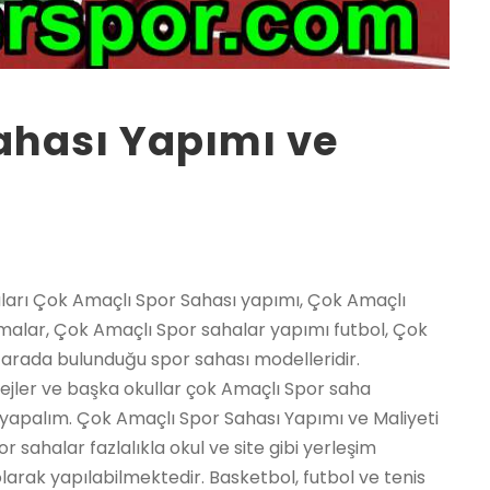
ahası Yapımı ve
 50×50) : 31 – 33 ₺ / m² – 3 cm Sbr Karo ( 40×40 50×50) : 37 – 41 ₺ / m² – 2 cm Altıgen Karo : 28 – 34 ₺ / m² – 3 cm Altıgen Karo : 34 – 38 ₺ / m² – 2,5 cm Puzzle Karo : 32 – 38 ₺ / m² TUTKAL: 6,50 – 8,50 ₺ / m² İŞÇİLİK: 5 – 10 ₺ / m² karo kauçuk Ebatı fiyatı işlemler 2 cm Sbr Karo 40×40 50×50 90,00 TL güncel fiyat için arayınız 2,5 cm Sbr Karo 40×40 50×50 100,00 TL m3 alanına göre fiyat verilir 3 cm Sbr Karo 40×40 50×50 120,00 TL 400 m2 üzeri özel fiyat 2 cm Altıgen Karo 40×40 50×50 95,00 TL uygun fiyat garantisi 3 cm Altıgen Karo 40×40 50×50 125,00 TL anahtar teslimi Not: Yukarıdaki fiyatlar kdv – uygulama – tutkal – nakliye hariç, karo kauçuk m² fiyatı belirtir. SBR; geri dönüşüm kauçuk granül, EPDM; orjinal kauçuk granül anlamına gelir. Çok Amaçlı saha Yapımı 2021 2022 2023 fiyatları Şehirler İlçeler Adana Çok Amaçlı saha Yapımı, Adıyaman Çok Amaçlı saha Yapımı, Afyon Çok Amaçlı saha Yapımı, Ağrı Çok Amaçlı saha Yapımı, Amasya Çok Amaçlı saha Yapımı, Ankara Çok Amaçlı saha Yapımı, Antalya Çok Amaçlı saha Yapımı, Artvin Çok Amaçlı saha Yapımı, Aydın Çok Amaçlı saha Yapımı, Balıkesir Çok Amaçlı saha Yapımı, Bilecik Çok Amaçlı saha Yapımı, Bingöl Çok Amaçlı saha Yapımı, Bitlis Çok Amaçlı saha Yapımı, Bolu Çok Amaçlı saha Yapımı, Burdur Çok Amaçlı saha Yapımı, Bursa Çok Amaçlı saha Yapımı, Çanakkale Çok Amaçlı saha Yapımı, Çankırı Çok Amaçlı saha Yapımı, Çorum Çok Amaçlı saha Yapımı, Denizli Çok Amaçlı saha Yapımı, Diyarbakır Çok Amaçlı saha Yapımı, Edirne Çok Amaçlı saha Yapımı, Elazığ Çok Amaçlı saha Yapımı, Erzincan Çok Amaçlı saha Yapımı, Erzurum Çok Amaçlı saha Yapımı, Eskişehir Çok Amaçlı saha Yapımı, Gaziantep Çok Amaçlı saha Yapımı, Giresun Çok Amaçlı saha Yapımı, Gümüşhane Çok Amaçlı saha Yapımı, Hakkari Çok Amaçlı saha Yapımı, Hatay Çok Amaçlı saha Yapımı, Isparta Çok Amaçlı saha Yapımı, İçel (Mersin) Çok Amaçlı saha Yapımı, İstanbul Çok Amaçlı saha Yapımı, İzmir Çok Amaçlı saha Yapımı, Kars Çok Amaçlı saha Yapımı, Kastamonu Çok Amaçlı saha Yapımı, Kayseri Çok Amaçlı saha Yapımı, Kırklareli Çok Amaçlı saha Yapımı, Kırşehir Çok Amaçlı saha Yapımı, Kocaeli Çok Amaçlı saha Yapımı, Konya Çok Amaçlı saha Yapımı, Kütahya Çok Amaçlı saha Yapımı, Malatya Çok Amaçlı saha Yapımı, Manisa Çok Amaçlı saha Yapımı, K.maraş Çok Amaçlı saha Yapımı, Mardin Çok Amaçlı saha Yapımı, Muğla Çok Amaçlı saha Yapımı, Muş Çok Amaçlı saha Yapımı, Nevşehir Çok Amaçlı saha Yapımı, Niğde Çok Amaçlı saha Yapımı, Ordu Çok Amaçlı saha Yapımı, Rize Çok Amaçlı saha Yapımı, Sakarya Çok Amaçlı saha Yapımı, Samsun Çok Amaçlı saha Yapımı, Siirt Çok Amaçlı saha Yapımı, Sinop Çok Amaçlı saha Yapımı, Sivas Çok Amaçlı saha Yapımı, Tekirdağ Çok Amaçlı saha Yapımı, Tokat Çok Amaçlı saha Yapımı, Trabzon Çok Amaçlı saha Yapımı, Tunceli Çok Amaçlı saha Yapımı, Şanlıurfa Çok Amaçlı saha Yapımı, Uşak Çok Amaçlı saha Yapımı, Van Çok Amaçlı saha Yapımı, Yozgat Çok Amaçlı saha Yapımı, Zonguldak Çok Amaçlı saha Yapımı, Aksaray Çok Amaçlı saha Yapımı, Bayburt Çok Amaçlı saha Yapımı, Karaman Çok Amaçlı saha Yapımı, Kırıkkale Çok Amaçlı saha Yapımı, Batman Çok Amaçlı saha Yapımı, Şırnak Çok Amaçlı saha Yapımı, Bartın Çok Amaçlı saha Yapımı, Ardahan Çok Amaçlı saha Yapımı, Iğdır Çok Amaçlı saha Yapımı, Yalova Çok Amaçlı saha Yapımı, Karabük Çok Amaçlı saha Yapımı, Kilis Çok Amaçlı saha Yapımı, Osmaniye Çok Amaçlı saha Yapımı, Düzce Çok Amaçlı saha Yapımı, İbradı Çok Amaçlı saha Yapımı, Kaş Çok Amaçlı saha Yapımı, Kemer / Antalya Çok Amaçlı saha Yapımı, Kepez Çok Amaçlı saha Yapımı, Konyaaltı Çok Amaçlı saha Yapımı, Korkuteli Çok Amaçlı saha Yapımı, Gündoğmuş Çok Amaçlı saha Yapımı, Alpu Çok Amaçlı saha Yapımı, Beylikova Çok Amaçlı saha Yapımı, Çifteler Çok Amaçlı saha Yapımı, Günyüzü Çok Amaçlı saha Yapımı, Han Çok Amaçlı saha Yapımı, İnönü Çok Amaçlı saha Yapımı, Mahmudiye Çok Amaçlı saha Yapımı, Mihalgazi Çok Amaçlı saha Yapımı, Mihalıççık Çok Amaçlı saha Yapımı, Odunpazarı Çok Amaçlı saha Yapımı, Sarıcakaya Çok Amaçlı saha Yapımı, Seyitgazi Çok Amaçlı saha Yapımı, Sivrihisar Çok Amaçlı saha Yapımı, Tepebaşı Çok Amaçlı saha Yapımı, Araban Çok Amaçlı saha Yapımı, İslahiye Çok Amaçlı saha Yapımı, Karkamış Çok Amaçlı saha Yapımı, Nizip Çok Amaçlı saha Yapımı, Nurdağı Çok Amaçlı saha Yapımı, Oğuzeli Çok Amaçlı saha Yapımı, Şahinbey Çok Amaçlı saha Yapımı, Şehitkamil Çok Amaçlı saha Yapımı, Yavuzeli Çok Amaçlı saha Yapımı, Alucra Çok Amaçlı saha Yapımı, Bulancak Çok Amaçlı saha Yapımı, Çamoluk Çok Amaçlı saha Yapımı, Çanakçı Çok Amaçlı saha Yapımı, Dereli Çok Amaçlı saha Yapımı, Doğankent Çok Amaçlı saha Yapımı, Espiye Çok Amaçlı saha Yapımı, Eynesil Çok Amaçlı saha Yapımı, Giresun Merkez Çok Amaçlı saha Yapımı, Görele Çok Amaçlı saha Yapımı, Güce Çok Amaçlı saha Yapımı, Keşap Çok Amaçlı saha Yapımı, Piraziz Çok Amaçlı saha Yapımı, Şebinkarahisar Çok Amaçlı saha Yapımı, Tirebolu Çok Amaçlı saha Yapımı, Yağlıdere Çok Amaçlı saha Yapımı, Gümüşhane Merkez Çok Amaçlı saha Yapımı, Kelkit Çok Amaçlı saha Yapımı, Köse Çok Amaç