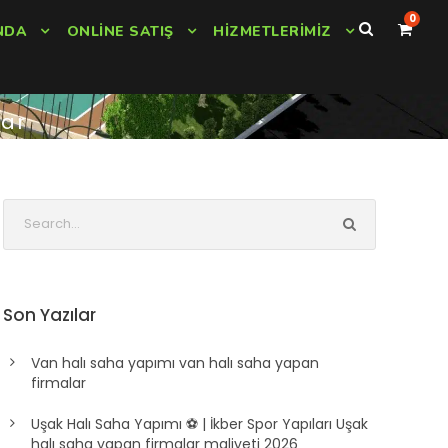
0
NDA
ONLINE SATIŞ
HIZMETLERIMIZ
lar
Son Yazılar
Van halı saha yapımı van halı saha yapan
firmalar
Uşak Halı Saha Yapımı ⚽ | İkber Spor Yapıları Uşak
halı saha yapan firmalar maliyeti 2026