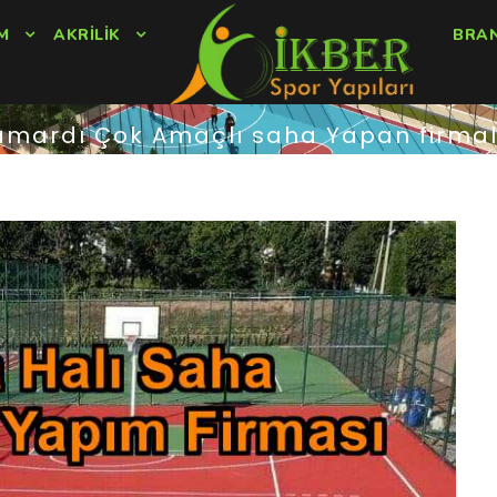
M
AKRILIK
BRA
mardı Çok Amaçlı saha Yapan firma