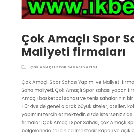
Çok Amaçlı Spor S
Maliyeti firmaları
ÇOK AMAÇLI SPOR SAHASI YAPIMI
Çok Amaçlı Spor Sahası Yapımı ve Maliyeti firmaları Çok Amaçlı Spor Sahası yapımı, Çok Amaçlı Saha maliyeti, Çok Amaçlı Spor sahası yapan firmalar, Çok Amaçlı Spor sahalar yapımı futbol, Çok Amaçlı basketbol sahası ve tenis sahalarının bir arada bulunduğu spor sahası modelleridir. Türkiye’de genel olarak büyük siteler, oteller, kolejler ve başka okullar çok Amaçlı Spor saha yapımını tercih etmektedir. sizde isterseniz side yapalım. Çok Amaçlı Spor Sahası Yapımı ve Maliyeti firmaları Çok Amaçlı Spor Sahası, çok Amaçlı Spor sahalar fazlalıkla okul ve site gibi yerleşim bölgelerinde tercih edilmektedir.Kapalı ve açık olarak yapılabilmektedir. Basketbol, futbol ve tenis gibi sporlar bir arada oynayabilmektedir. Saha ölçüleri ve aklınıza gelen başka bir çok soru ile ilgili bize ulaşabilirsiniz. Çok Amaçlı Spor Sahası Yapımı Maliyeti Çok Amaçlı Spor saha ölçüleri amacıyla tam bir standart olamamak ile birlikte en çok tercih edilen ölçü 18m x 36m ‘dir. Bu ölçüler içerisine standart tenis kortu, basketbol sahası ve mini futbol sahası rahat rahat sığmaktadır. SUNİ ÇİM ÇOK AMAÇLI SAHA Suni çim çok Amaçlı Spor saha yapımı, çok Amaçlı Spor sahalar amacıyla 11 mm den 30 mm ye kadar sentetik çim modellerimiz mevcuttur. yapay çim çok Amaçlı Spor saha yapımı maliyeti AKRİLİK KAPLAMA ÇOK AMAÇLI SAHA Akrilik boya çok Amaçlı Spor saha yapımı, akrilik zemin boyaları ile detaylı renklerde çok Amaçlı Spor sahalar gerçekleştirme olasıdür. PARKE ZEMİN ÇOK AMAÇLI SAHA Parke zeminli çok Amaçlı Spor sahalar genelde okul kapalı spor salonları amacıyla idealdir. Parke zemin fiyatları amacıyla lütfen bizi arayın Çok Amaçlı Spor Sahası Yapımı ve Maliyeti firmaları Tenis Kortu, Basketbol Sahası, Yürüyüş Yolu, Oyun Parkı, Bisitklet Yolu, Atletizm Pisti, Voleybol Sahası Çok Amaçlı Saha Nedir? Çok Amaçlı Spor sahalar özel zeminlere sahip spor alanlarıdır ve bir çok sporun aynı anda yapılması fakat bu şekilde geliştirilmiş alanlarda olası olabilmektedir. Farklı sporlar amacıyla bir çok şekilde yapılabilmektedir. Bu sahaları açık ve kapalı olarak iki ana gruba ayırabiliriz. Çok Amaçlı Spor sahalar site ve okulların tercih ettiği ufak mekanlarda kullanımı kolay alanlar yaratılmasını gerçekleştiren özel spor alanlarıdır. çok Amaçlı Spor Sahası, Çok Amaçlı Halı Saha Modellerimiz, .Çok Amaçlı Spor zeminleri, Akrilik Zemin yapan firmalar Çok Amaçlı Sahalarda Hangi Sporlar Oynanır? Çok Amaçlı Spor sahalarda akla gelebilecek nerdeyse tüm sporlar icra edilebilir. Mühendis ekibimiz spor kısmı ölçüleri ve yapılacak sporlara göre çok Amaçlı Spor saha tasarımını orjinal ve ilgi çekici şekilde sıfırdan gerçekleştirmetadır. En çok tercih edilen çok Amaçlı Spor sahalar futbol, basketbol ve tenis kortlarının birlikte bulunduğu üçlü spor alanlarıdır. Çok Amaçlı Spor sahalarda oynanabilecek sporlar sınırsızdır. Voleybol, badminton, hentbol ve aklınıza gelebilecek başka sporlar birleşik edilebilir. Çok Amaçlı Zeminler: Çok Amaçlı Spor sahalar amacıyla detaylı spor zeminleri mevcuttur. 2021 yılında En çok tercih edilen çok Amaçlı Spor saha zemini yapay çim halıdır. Akrilik zeminler de sıkça tercih edilmektedir. Akrilik zeminler gibi elastik olan EPDM zeminler de çok Amaçlı Spor sahalar amacıyla tercih edilir. Hem de kapalı spor salonları amacıyla profesyonel seçimlerimiz de mevcuttur; Parke spor zeminleri de çok Amaçlı Spor sahalar amacıyla yapılmaktadır. 1. SUNİ ÇİM ZEMİNLER Suni çim zeminli çok Amaçlı Spor sahalar kum dolgulu bulunduğu amacıyla basketbol da dahil olmak üzere tüm sporlar amacıyla uygundur. Hem de yapay çim daha ekonomiktir. Siteler ve toplu konut projelerinin gözdesi yapay çim zeminli sahalardır. Mini futbol, tenis, voleybol ve basketbol gibi en çok tercih edilen oyunlar bu sahalarda bir arada olabilmektedir. 2. AKRİLİK ÇOK ZEMİNLER Akrilik zeminler elastiktir ve çok renkli yapılabilir. Bu amaçla çocukların oynayacağı alanlar amacıyla gerektiğince uygundur ve sıkça tercih edilir. Bu zeminler çocuk oyun alanlarında da en çok sarfedilen zeminlerdir. 3. EPDM ZEMİNLER EPDM granüllerden oluşturulan zeminler kalın ve elastik kauçuk zeminlerdir. İstenilen renklerde ve şekillerde zemine sıcak olarak dökülür. Çok Amaçlı Spor sahalarda üst segmentin tercih ettiği bir üründür. 4. PARKE ZEMİNLER Parke zeminler ise kapalı spor salonlarının olmazsa olmazıdır. Profesyonel basketbol maçları, profesyonel hentbol maçları ve profesyonel voleybol maçları amacıyla parke zeminlerimizin bilhassarini lütfen sorunuz Çok Amaçlı Saha Yapımı Maliyeti Nedir? Tecrübeli kadromuz ile yapay çim, akrilik ve epdm çok Amaçlı Spor saha yapımı konusu ile ilgili bizden bilgi ve fiyat alabilirsiniz. Kapalı sahaların maliyeti sahanın ölçülerine ve bilhassarine göre değişmektedir. Brandalı, sac kaplama ve panel kaplama kapalı saha modellerimiz mevcuttur. Hem de sarfedilen yapay çim ve başka zemin modelleri de saha yapımı maliyetini etkiler. Kauçuk Zemin Kaplama m2 fiyatları, 2021 tarihi için geçerli birim maliyetler aşağıda belirtilmiştir. – 2 cm Sbr Karo ( 40×40 50×50) : 27 – 60 ₺ / m² – 2,5 cm Sbr Karo ( 40×40