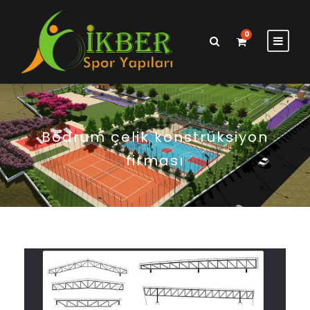
0
Bodrum çelik konstrüksiyon
firması