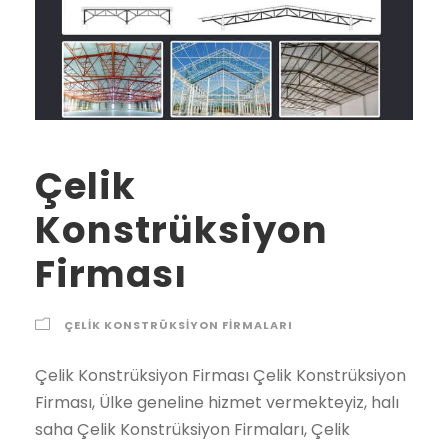
Çelik
Konstrüksiyon
Firması
ÇELIK KONSTRÜKSIYON FIRMALARI
Çelik Konstrüksiyon Firması Çelik Konstrüksiyon Firması, Ülke geneline hizmet vermekteyiz, halı saha Çelik Konstrüksiyon Firmaları, Çelik Konstrüksiyon yapan firmalar, Çelik Konstrüksiyon ekipkeri halı saha Çelik Konstrüksiyon ekipleri Çelik Konstrüksiyon Firması çelik konstrüksiyon firması 2021 2022 2023 fiyatları Şehirler İlçeler Adana çelik konstrüksiyon firması, Adıyaman çelik konstrüksiyon firması, Afyon çelik konstrüksiyon firması, Ağrı çelik konstrüksiyon firması, Amasya çelik konstrüksiyon firması, Ankara çelik konstrüksiyon firması, Antalya çelik konstrüksiyon firması, Artvin çelik konstrüksiyon firması, Aydın çelik konstrüksiyon firması, Balıkesir çelik konstrüksiyon firması, Bilecik çelik konstrüksiyon firması, Bingöl çelik konstrüksiyon firması, Bitlis çelik konstrüksiyon firması, Bolu çelik konstrüksiyon firması, Burdur çelik konstrüksiyon firması, Bursa çelik konstrüksiyon firması, Çanakkale çelik konstrüksiyon firması, Çankırı çelik konstrüksiyon firması, Çorum çelik konstrüksiyon firması, Denizli çelik konstrüksiyon firması, Diyarbakır çelik konstrüksiyon firması, Edirne çelik konstrüksiyon firması, Elazığ çelik konstrüksiyon firması, Erzincan çelik konstrüksiyon firması, Erzurum çelik konstrüksiyon firması, Eskişehir çelik konstrüksiyon firması, Gaziantep çelik konstrüksiyon firması, Giresun çelik konstrüksiyon firması, Gümüşhane çelik konstrüksiyon firması, Hakkari çelik konstrüksiyon firması, Hatay çelik konstrüksiyon firması, Isparta çelik konstrüksiyon firması, İçel (Mersin) çelik konstrüksiyon firması, İstanbul çelik konstrüksiyon firması, İzmir çelik konstrüksiyon firması, Kars çelik konstrüksiyon firması, Kastamonu çelik konstrüksiyon firması, Kayseri çelik konstrüksiyon firması, Kırklareli çelik konstrüksiyon firması, Kırşehir çelik konstrüksiyon firması, Kocaeli çelik konstrüksiyon firması, Konya çelik konstrüksiyon firması, Kütahya çelik konstrüksiyon firması, Malatya çelik konstrüksiyon firması, Manisa çelik konstrüksiyon firması, K.maraş çelik konstrüksiyon firması, Mardin çelik konstrüksiyon firması, Muğla çelik konstrüksiyon firması, Muş çelik konstrüksiyon firması, Nevşehir çelik konstrüksiyon firması, Niğde çelik konstrüksiyon firması, Ordu çelik konstrüksiyon firması, Rize çelik konstrüksiyon firması, Sakarya çelik konstrüksiyon firması, Samsun çelik konstrüksiyon firması, Siirt çelik konstrüksiyon firması, Sinop çelik konstrüksiyon firması, Sivas çelik konstrüksiyon firması, Tekirdağ çelik konstrüksiyon firması, Tokat çelik konstrüksiyon firması, Trabzon çelik konstrüksiyon firması, Tunceli çelik konstrüksiyon firması, Şanlıurfa çelik konstrüksiyon firması, Uşak çelik konstrüksiyon firması, Van çelik konstrüksiyon firması, Yozgat çelik konstrüksiyon firması, Zonguldak çelik konstrüksiyon firması, Aksaray çelik konstrüksiyon firması, Bayburt çelik konstrüksiyon firması, Karaman çelik konstrüksiyon firması, Kırıkkale çelik konstrüksiyon firması, Batman çelik konstrüksiyon firması, Şırnak çelik konstrüksiyon firması, Bartın çelik konstrüksiyon firması, Ardahan çelik konstrüksiyon firması, Iğdır çelik konstrüksiyon firması, Yalova çelik konstrüksiyon firması, Karabük çelik konstrüksiyon firması, Kilis çelik konstrüksiyon firması, Osmaniye çelik konstrüksiyon firması, Düzce çelik konstrüksiyon firması, İbradı çelik konstrüksiyon firması, Kaş çelik konstrüksiyon firması, Kemer / Antalya çelik konstrüksiyon firması, Kepez çelik konstrüksiyon firması, Konyaaltı çelik konstrüksiyon firması, Korkuteli çelik konstrüksiyon firması, Gündoğmuş çelik konstrüksiyon firması, Alpu çelik konstrüksiyon firması, Beylikova çelik konstrüksiyon firması, Çifteler çelik konstrüksiyon firması, Günyüzü çelik konstrüksiyon firması, Han çelik konstrüksiyon firması, İnönü çelik konstrüksiyon firması, Mahmudiye çelik konstrüksiyon firması, Mihalgazi çelik konstrüksiyon firması, Mihalıççık çelik konstrüksiyon firması, Odunpazarı çelik konstrüksiyon firması, Sarıcakaya çelik konstrüksiyon firması, Seyitgazi çelik konstrüksiyon firması, Sivrihisar çelik konstrüksiyon firması, Tepebaşı çelik konstrüksiyon firması, Araban çelik konstrüksiyon firması, İslahiye çelik konstrüksiyon firması, Karkamış çelik konstrüksiyon firması, Nizip çelik konstrüksiyon firması, Nurdağı çelik konstrüksiyon firması, Oğuzeli çelik konstrüksiyon firması, Şahinbey çelik konstrüksiyon firması, Şehitkamil çelik konstrüksiyon firması, Yavuzeli çelik konstrüksiyon firması, Alucra çelik konstrüksiyon firması, Bulancak çelik konstrüksiyon firması, Çamoluk çelik konstrüksiyon firması, Çanakçı çelik konstrüksiyon firması, Dereli çelik konstrüksiyon firması, Doğankent çelik konstrüksiyon firması, Espiye çelik konstrüksiyon firması, Eynesil çelik konstrüksiyon firması, Giresun Merkez çelik konstrüksiyon firması, Görele çelik konstrüksiyon firması, Güce çelik konstrüksiyon firması, Keşap çelik konstrüksiyon firması, Piraziz çelik konstrüksiyon firması, Şebinkarahisar çelik konstrüksiyon firması, Tirebolu çelik konstrüksiyon firması, Yağlıdere çelik konstrüksiyon firması, Gümüşhane Merkez çelik konstrüksiyon firması, Kelkit çelik konstrüksiyon firması, Köse çelik konstrüksiyon firması, Kürtün çelik konstrüksiyon firması, Şiran çelik konstrüksiyon firması, Torul çelik konstrüksiyon firması, Çukurca çelik konstrüksiyon firması, Hakkari Merkez çelik konstrüksiyon firması, Şemdinli çelik konstrüksiyon firması, Yüksekova çelik konstrüksiyon firması, Altınözü çelik konstrüksiyon firması, Belen çelik konstrüksiyon firması, Dörtyol çelik konstrüksiyon firması, Erzin çelik konstrüksiyon firması, Hassa çelik konstrüksiyon firması, Hatay Merkez çelik konstrüksiyon firması, İskenderun çelik konstrüksiyon firması, Kırıkhan çelik konstrüksiyon firması, Kumlu çelik konstrüksiyon firması, Reyhanlı çelik konstrüksiyon firması, Samandağ çelik konstrüksiyon firması, Yayladağı çelik konstrüksiyon firması, Aksu / Isparta çelik konstrüksiyon firması, Atabey çelik konstrüksiyon firması, Eğirdir çelik konstrüksiyon firması, Gelendost çelik konstrüksiyon firması, Gönen / Isparta çelik konstrüksiyon firması, Isparta Merkez çelik konstrüksiyon firması, Keçiborlu çelik konstrüksiyon firması, Senirkent çelik konstrüksiyon firması, Sütçüler çelik konstrüksiyon firması, Şarkikaraağaç çelik konstrüksiyon firması, Uluborlu çelik konstrüksiyon firması, Yalvaç çelik konstrüksiyon firması, Yenişarbademli çelik konstrüksiyon firması, Akdeniz çelik konstrüksiyon firması, Anamur çelik konstrüksiyon firması, Aydıncık / Mersin çelik konstrüksiyon firması, Bafra çelik konstrüksiyon firması, Canik çelik konstrüksiyon firması, Çarşamba çelik konstrüksiyon firması, Havza çelik konstrüksiyon firması, İlkadım çelik konstrüksiyon firması, Kavak çelik konstrüksiyon firması, Ladik çelik konstrüksiyon firması, Ondokuzmayıs çelik konstrüksiyon firması, Salıpazarı çelik konstrüksiyon firması, Tekkeköy çelik konstrüksiyon firması, Terme çelik konstrüksiyon firması, Vezirköprü çelik konstrüksiyon firması, Yakakent çelik konstrüksiyon firması, Aydınlar çelik konstrüksiyon firması, Baykan çelik konstrüksiyon firması, Eruh çelik konstrüksiyon firması, Kurtalan çelik konstrüksiyon firması, Pervari çelik konstrüksiyon firması, Siirt Merkez çelik konstrüksiyon firması, Şirvan çelik konstrüksiyon firması, Ayancık çelik konstrüksiyon firması, Boyabat çelik konstrüksiyon firması, Dikmen çelik konstrüksiyon firması, Durağan çelik konstrüksiyon firması, Erfelek çelik konstrüksiyon firması, Gerze çelik konstrüksiyon firması, Saraydüzü çelik konstrüksiyon firması, Sinop Merkez çelik konstrüksiyon firması, Türkeli çelik konstrüksiyon firması, Akıncılar çelik konstrüksiyon firması, Altınyayla / Sivas çelik konstrüksiyon firması, Divriği çelik konstrüksiyon firması, Doğanşar çelik konstrüksiyon firması, Gemerek çelik konstrüksiyon firması, Gölova çelik konstrüksiyon firması, Gürün çelik konstrüksiyon firması, Hafik çelik konstrüksiyon firması, İmranlı çelik konstrüksiyon firması, Kangal çelik konstrüksiyon firması, Koyulhisar çelik konstrüksiyon firması, Sivas Merkez çelik konstrüksiyon firması, Suşehri çelik konstrüksiyon firması, Şarkışla çelik konstrüksiyon firması, Ulaş çelik konstrüksiyon firması, Yıldızeli çelik konstrüksiyon firması, Zara çelik konstrüksiyon firması, Çerkezköy çelik konstrüksiyon firması, Çorlu çelik konstrüksiyon firması, Hayrabolu çelik konstrüksiyon firması, Malkara çelik konstrüksiyon firması, Marmaraereğlisi çelik konstrüksiyon firması, Muratlı çelik konstrüksiyon firması, Saray / Tekirdağ çelik konstrüksiyon firması, Şarköy çelik konstrüksiyon firması, Tekirdağ Merkez çelik konstrüksiyon firması, Almus çelik konstrüksiyon firması, Artova çelik konstrüksiyon firması, Başçiftlik çelik konstrüksiyon firması, Erbaa çelik konstrüksiyon firması, Niksar çelik konstrüksiyon firması, Pazar / Tokat çelik konstrüksiyon firması, Reşadiye çelik konstrüksiyon firması, Sulusaray çelik konstrüksiyon firması, Tokat Merkez çelik konstrüksiyon firması, Turhal çelik konstrüksiyon firması, Siyahyurt / Tokat çelik konstrüksiyon firması, Zile çelik konstrüksiyon firması, Akçaabat çelik konstrüksiyon firması, Araklı çelik konstrüksiyon firması, Arsin çelik konstrüksiyon firması, Beşikdüzü çelik konstrüksiyon firması, Çarşıbaşı çelik konstrüksiyon firması, Çaykara çelik konstrüksiyon firması, Dernekpazarı çelik konstrüksiyon firması, Düzköy çelik konstrüksiyon firması, Hayrat çelik konstrüksiyon firması, Köprübaşı / Trabzon çelik konstrüksiyon firması, Maçka çelik konstrüksiyon firması, Of çelik konstrüksiyon firması, Sürmene çelik konstrüksiyon firması, Şalpazarı çelik konstrüksiyon firması, Tonya çelik konstrüksiyon firması, Trabzon Merkez çelik konstrüksiyon firması, Vakfıkebir çelik konstrüksiyon firması, Yomra çelik konstrüksiyon firması, Çemişgezek çelik konstrüksiyon firması, Hozat çelik konstrüksiyon firması, Mazgirt çelik konstrüksiyon firması, Nazımiye çelik konstrüksiyon firması, Ovacık / Tunceli çelik konstrüksiyon firması, Pertek çelik konstrüksiyon firması, Pülümür çelik konstrüksiyon firması,