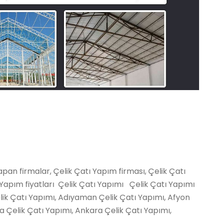
yıs Çelik Çatı Yapımı, Salıpazarı Çelik Çatı Yapımı, Tekkeköy Çelik Çatı Yapımı, Terme Çelik Çatı Yapımı, Vezirköprü Çelik Çatı Yapımı, Yakakent Çelik Çatı Yapımı, Aydınlar Çelik Çatı Yapımı, Baykan Çelik Çatı Yapımı, Eruh Çelik Çatı Yapımı, Kurtalan Çelik Çatı Yapımı, Pervari Çelik Çatı Yapımı, Siirt Merkez Çelik Çatı Yapımı, Şirvan Çelik Çatı Yapımı, Ayancık Çelik Çatı Yapımı, Boyabat Çelik Çatı Yapımı, Dikmen Çelik Çatı Yapımı, Durağan Çelik Çatı Yapımı, Erfelek Çelik Çatı Yapımı, Gerze Çelik Çatı Yapımı, Saraydüzü Çelik Çatı Yapımı, Sinop Merkez Çelik Çatı Yapımı, Türkeli Çelik Çatı Yapımı, Akıncılar Çelik Çatı Yapımı, Altınyayla / Sivas Çelik Çatı Yapımı, Divriği Çelik Çatı Yapımı, Doğanşar Çelik Çatı Yapımı, Gemerek Çelik Çatı Yapımı, Gölova Çelik Çatı Yapımı, Gürün Çelik Çatı Yapımı, Hafik Çelik Çatı Yapımı, İmranlı Çelik Çatı Yapımı, Kangal Çelik Çatı Yapımı, Koyulhisar Çelik Çatı Yapımı, Sivas Merkez Çelik Çatı Yapımı, Suşehri Çelik Çatı Yapımı, Şarkışla Çelik Çatı Yapımı, Ulaş Çelik Çatı Yapımı, Yıldızeli Çelik Çatı Yapımı, Zara Çelik Çatı Yapımı, Çerkezköy Çelik Çatı Yapımı, Çorlu Çelik Çatı Yapımı, Hayrabolu Çelik Çatı Yapımı, Malkara Çelik Çatı Yapımı, Marmaraereğlisi Çelik Çatı Yapımı, Muratlı Çelik Çatı Yapımı, Saray / Tekirdağ Çelik Çatı Yapımı, Şarköy Çelik Çatı Yapımı, Tekirdağ Merkez Çelik Çatı Yapımı, Almus Çelik Çatı Yapımı, Artova Çelik Çatı Yapımı, Başçiftlik Çelik Çatı Yapımı, Erbaa Çelik Çatı Yapımı, Niksar Çelik Çatı Yapımı, Pazar / Tokat Çelik Çatı Yapımı, Reşadiye Çelik Çatı Yapımı, Sulusaray Çelik Çatı Yapımı, Tokat Merkez Çelik Çatı Yapımı, Turhal Çelik Çatı Yapımı, Siyahyurt / Tokat Çelik Çatı Yapımı, Zile Çelik Çatı Yapımı, Akçaabat Çelik Çatı Yapımı, Araklı Çelik Çatı Yapımı, Arsin Çelik Çatı Yapımı, Beşikdüzü Çelik Çatı Yapımı, Çarşıbaşı Çelik Çatı Yapımı, Çaykara Çelik Çatı Yapımı, Dernekpazarı Çelik Çatı Yapımı, Düzköy Çelik Çatı Yapımı, Hayrat Çelik Çatı Yapımı, Köprübaşı / Trabzon Çelik Çatı Yapımı, Maçka Çelik Çatı Yapımı, Of Çelik Çatı Yapımı, Sürmene Çelik Çatı Yapımı, Şalpazarı Çelik Çatı Yapımı, Tonya Çelik Çatı Yapımı, Trabzon Merkez Çelik Çatı Yapımı, Vakfıkebir Çelik Çatı Yapımı, Yomra Çelik Çatı Yapımı, Çemişgezek Çelik Çatı Yapımı, Hozat Çelik Çatı Yapımı, Mazgirt Çelik Çatı Yapımı, Nazımiye Çelik Çatı Yapımı, Ovacık / Tunceli Çelik Çatı Yapımı, Pertek Çelik Çatı Yapımı, Pülümür Çelik Çatı Yapımı, Tunceli Merkez Çelik Çatı Yapımı, Akçakale Çelik Çatı Yapımı, Birecik Çelik Çatı Yapımı, Bozova Çelik Çatı Yapımı, Ceylanpınar Çelik Çatı Yapımı, Halfeti Çelik Çatı Yapımı, Harran Çelik Çatı Yapımı, Hilvan Çelik Çatı Yapımı, Siverek Çelik Çatı Yapımı, Suruç Çelik Çatı Yapımı, Şanlıurfa Merkez Çelik Çatı Yapımı, Viranşehir Çelik Çatı Yapımı, Banaz Çelik Çatı Yapımı, Eşme Çelik Çatı Yapımı, Karahallı Çelik Çatı Yapımı, Sivaslı Çelik Çatı Yapımı, Ulubey / Uşak Çelik Çatı Yapımı, Uşak Merkez Çelik Çatı Yapımı, Bahçesaray Çelik Çatı Yapımı, Başkale Çelik Çatı Yapımı, Çaldıran Çelik Çatı Yapımı, Çatak Çelik Çatı Yapımı, Edremit / Van Çelik Çatı Yapımı, Erciş Çelik Çatı Yapımı, Gevaş Çelik Çatı Yapımı, Gürpınar Çelik Çatı Yapımı, Muradiye Çelik Çatı Yapımı, Özalp Çelik Çatı Yapımı, Saray / Van Çelik Çatı Yapımı, Van Merkez Çelik Çatı Yapımı, Akdağmadeni Çelik Çatı Yapımı, Aydıncık / Yozgat Çelik Çatı Yapımı, Boğazlıyan Çelik Çatı Yapımı, Çandır Çelik Çatı Yapımı, Çayıralan Çelik Çatı Yapımı, Çekerek Çelik Çatı Yapımı, Kadışehri Çelik Çatı Yapımı, Saraykent Çelik Çatı Yapımı, Sarıkaya Çelik Çatı Yapımı, Sorgun Çelik Çatı Yapımı, Şefaatli Çelik Çatı Yapımı, Yenifakılı Çelik Çatı Yapımı, Yerköy Çelik Çatı Yapımı, Yozgat Merkez Çelik Çatı Yapımı, Alaplı Çelik Çatı Yapımı, Çaycuma Çelik Çatı Yapımı, Devrek Çelik Çatı Yapımı, Ereğli / Zonguldak Çelik Çatı Yapımı, Gökçebey Çelik Çatı Yapımı, Zonguldak Merkez Çelik Çatı Yapımı, Ağaçören Çelik Çatı Yapımı, Aksaray Merkez Çelik Çatı Yapımı, Eskil Çelik Çatı Yapımı, Gülağaç Çelik Çatı Yapımı, Güzelyurt Çelik Çatı Yapımı, Ortaköy Çelik Çatı Yapımı, Sarıyahşi Çelik Çatı Yapımı, Aydıntepe Çelik Çatı Yapımı, Bayburt Merkez Çelik Çatı Yapımı, Demirözü Çelik Çatı Yapımı, Ayrancı Çelik Çatı Yapımı, Başyayla Çelik Çatı Yapımı, Ermenek Çelik Çatı Yapımı, Karaman Merkez Çelik Çatı Yapımı, Kazımkarabekir Çelik Çatı Yapımı, Sarıveliler Çelik Çatı Yapımı, Bahşili Çelik Çatı Yapımı, Balışeyh Çelik Çatı Yapımı, Çelebi Çelik Çatı Yapımı, Delice Çelik Çatı Yapımı, Karakeçili Çelik Çatı Yapımı, Keskin Çelik Çatı Yapımı, Kırıkkale Merkez Çelik Çatı Yapımı, Sulakyurt Çelik Çatı Yapımı, Yahşihan Çelik Çatı Yapımı, Batman Merkez Çelik Çatı Yapımı, Beşiri Çelik Çatı Yapımı, Gercüş Çelik Çatı Yapımı, Hasankeyf Çelik Çatı Yapımı, Kozluk Çelik Çatı Yapımı, Sason Çelik Çatı Yapımı, Beytüşşebap Çelik Çatı Yapımı, Cizre Çelik Çatı Yapımı, Güçlükonak Çelik Çatı Yapımı, İdil Çelik Çatı Yapımı, Silopi Çelik Çatı Yapımı, Şırnak Merkez Çelik Çatı Yapımı, Uludere Çelik Çatı Yapımı, Amasra Çelik Çatı Yapımı, Bartın Merkez Çelik Çatı Yapımı, Kurucaşile Çelik Çatı Yapımı, Ulus Çelik Çatı Yapımı, Ardahan Merkez Çelik