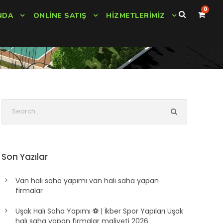
0
NDA
ONLINE SATIŞ
HIZMETLERIMIZ
Son Yazılar
Van halı saha yapımı van halı saha yapan
firmalar
Uşak Halı Saha Yapımı ⚽ | İkber Spor Yapıları Uşak
halı saha yapan firmalar maliyeti 2026