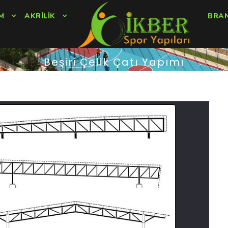
M
AKRILIK
BRA
Beşiri Çelik Çatı Yapımı