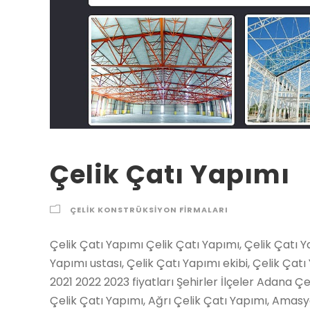
Çelik Çatı Yapımı
ÇELIK KONSTRÜKSIYON FIRMALARI
Çelik Çatı Yapımı Çelik Çatı Yapımı, Çelik Çatı Yapan firmalar, Çelik Çatı Yapım firması, Çelik Çatı Yapımı ustası, Çelik Çatı Yapımı ekibi, Çelik Çatı Yapım fiyatları Çelik Çatı Yapımı Çelik Çatı Yapımı 2021 2022 2023 fiyatları Şehirler İlçeler Adana Çelik Çatı Yapımı, Adıyaman Çelik Çatı Yapımı, Afyon Çelik Çatı Yapımı, Ağrı Çelik Çatı Yapımı, Amasya Çelik Çatı Yapımı, Ankara Çelik Çatı Yapımı, Antalya Çelik Çatı Yapımı, Artvin Çelik Çatı Yapımı, Aydın Çelik Çatı Yapımı, Balıkesir Çelik Çatı Yapımı, Bilecik Çelik Çatı Yapımı, Bingöl Çelik Çatı Yapımı, Bitlis Çelik Çatı Yapımı, Bolu Çelik Çatı Yapımı, Burdur Çelik Çatı Yapımı, Bursa Çelik Çatı Yapımı, Çanakkale Çelik Çatı Yapımı, Çankırı Çelik Çatı Yapımı, Çorum Çelik Çatı Yapımı, Denizli Çelik Çatı Yapımı, Diyarbakır Çelik Çatı Yapımı, Edirne Çelik Çatı Yapımı, Elazığ Çelik Çatı Yapımı, Erzincan Çelik Çatı Yapımı, Erzurum Çelik Çatı Yapımı, Eskişehir Çelik Çatı Yapımı, Gaziantep Çelik Çatı Yapımı, Giresun Çelik Çatı Yapımı, Gümüşhane Çelik Çatı Yapımı, Hakkari Çelik Çatı Yapımı, Hatay Çelik Çatı Yapımı, Isparta Çelik Çatı Yapımı, İçel (Mersin) Çelik Çatı Yapımı, İstanbul Çelik Çatı Yapımı, İzmir Çelik Çatı Yapımı, Kars Çelik Çatı Yapımı, Kastamonu Çelik Çatı Yapımı, Kayseri Çelik Çatı Yapımı, Kırklareli Çelik Çatı Yapımı, Kırşehir Çelik Çatı Yapımı, Kocaeli Çelik Çatı Yapımı, Konya Çelik Çatı Yapımı, Kütahya Çelik Çatı Yapımı, Malatya Çelik Çatı Yapımı, Manisa Çelik Çatı Yapımı, K.maraş Çelik Çatı Yapımı, Mardin Çelik Çatı Yapımı, Muğla Çelik Çatı Yapımı, Muş Çelik Çatı Yapımı, Nevşehir Çelik Çatı Yapımı, Niğde Çelik Çatı Yapımı, Ordu Çelik Çatı Yapımı, Rize Çelik Çatı Yapımı, Sakarya Çelik Çatı Yapımı, Samsun Çelik Çatı Yapımı, Siirt Çelik Çatı Yapımı, Sinop Çelik Çatı Yapımı, Sivas Çelik Çatı Yapımı, Tekirdağ Çelik Çatı Yapımı, Tokat Çelik Çatı Yapımı, Trabzon Çelik Çatı Yapımı, Tunceli Çelik Çatı Yapımı, Şanlıurfa Çelik Çatı Yapımı, Uşak Çelik Çatı Yapımı, Van Çelik Çatı Yapımı, Yozgat Çelik Çatı Yapımı, Zonguldak Çelik Çatı Yapımı, Aksaray Çelik Çatı Yapımı, Bayburt Çelik Çatı Yapımı, Karaman Çelik Çatı Yapımı, Kırıkkale Çelik Çatı Yapımı, Batman Çelik Çatı Yapımı, Şırnak Çelik Çatı Yapımı, Bartın Çelik Çatı Yapımı, Ardahan Çelik Çatı Yapımı, Iğdır Çelik Çatı Yapımı, Yalova Çelik Çatı Yapımı, Karabük Çelik Çatı Yapımı, Kilis Çelik Çatı Yapımı, Osmaniye Çelik Çatı Yapımı,Düzce Çelik Çatı Yapımı, İbradı Çelik Çatı Yapımı, Kaş Çelik Çatı Yapımı, Kemer / Antalya Çelik Çatı Yapımı, Kepez Çelik Çatı Yapımı, Konyaaltı Çelik Çatı Yapımı, Korkuteli Çelik Çatı Yapımı, Gündoğmuş Çelik Çatı Yapımı, Alpu Çelik Çatı Yapımı, Beylikova Çelik Çatı Yapımı, Çifteler Çelik Çatı Yapımı, Günyüzü Çelik Çatı Yapımı, Han Çelik Çatı Yapımı, İnönü Çelik Çatı Yapımı, Mahmudiye Çelik Çatı Yapımı, Mihalgazi Çelik Çatı Yapımı, Mihalıççık Çelik Çatı Yapımı, Odunpazarı Çelik Çatı Yapımı, Sarıcakaya Çelik Çatı Yapımı, Seyitgazi Çelik Çatı Yapımı, Sivrihisar Çelik Çatı Yapımı, Tepebaşı Çelik Çatı Yapımı, Araban Çelik Çatı Yapımı, İslahiye Çelik Çatı Yapımı, Karkamış Çelik Çatı Yapımı, Nizip Çelik Çatı Yapımı, Nurdağı Çelik Çatı Yapımı, Oğuzeli Çelik Çatı Yapımı, Şahinbey Çelik Çatı Yapımı, Şehitkamil Çelik Çatı Yapımı, Yavuzeli Çelik Çatı Yapımı, Alucra Çelik Çatı Yapımı, Bulancak Çelik Çatı Yapımı, Çamoluk Çelik Çatı Yapımı, Çanakçı Çelik Çatı Yapımı, Dereli Çelik Çatı Yapımı, Doğankent Çelik Çatı Yapımı, Espiye Çelik Çatı Yapımı, Eynesil Çelik Çatı Yapımı, Giresun Merkez Çelik Çatı Yapımı, Görele Çelik Çatı Yapımı, Güce Çelik Çatı Yapımı, Keşap Çelik Çatı Yapımı, Piraziz Çelik Çatı Yapımı, Şebinkarahisar Çelik Çatı Yapımı, Tirebolu Çelik Çatı Yapımı, Yağlıdere Çelik Çatı Yapımı, Gümüşhane Merkez Çelik Çatı Yapımı, Kelkit Çelik Çatı Yapımı, Köse Çelik Çatı Yapımı, Kürtün Çelik Çatı Yapımı, Şiran Çelik Çatı Yapımı, Torul Çelik Çatı Yapımı, Çukurca Çelik Çatı Yapımı, Hakkari Merkez Çelik Çatı Yapımı, Şemdinli Çelik Çatı Yapımı, Yüksekova Çelik Çatı Yapımı, Altınözü Çelik Çatı Yapımı, Belen Çelik Çatı Yapımı, Dörtyol Çelik Çatı Yapımı, Erzin Çelik Çatı Yapımı, Hassa Çelik Çatı Yapımı, Hatay Merkez Çelik Çatı Yapımı, İskenderun Çelik Çatı Yapımı, Kırıkhan Çelik Çatı Yapımı, Kumlu Çelik Çatı Yapımı, Reyhanlı Çelik Çatı Yapımı, Samandağ Çelik Çatı Yapımı, Yayladağı Çelik Çatı Yapımı, Aksu / Isparta Çelik Çatı Yapımı, Atabey Çelik Çatı Yapımı, Eğirdir Çelik Çatı Yapımı, Gelendost Çelik Çatı Yapımı, Gönen / Isparta Çelik Çatı Yapımı, Isparta Merkez Çelik Çatı Yapımı, Keçiborlu Çelik Çatı Yapımı, Senirkent Çelik Çatı Yapımı, Sütçüler Çelik Çatı Yapımı, Şarkikaraağaç Çelik Çatı Yapımı, Uluborlu Çelik Çatı Yapımı, Yalvaç Çelik Çatı Yapımı, Yenişarbademli Çelik Çatı Yapımı, Akdeniz Çelik Çatı Yapımı, Anamur Çelik Çatı Yapımı, Aydıncık / Mersin Çelik Çatı Yapımı, Bafra Çelik Çatı Yapımı, Canik Çelik Çatı Yapımı, Çarşamba Çelik Çatı Yapımı, Havza Çelik Çatı Yapımı, İlkadım Çelik Çatı Yapımı, Kavak Çelik Çatı Yapımı, Ladik Çelik Çatı Yapımı, Ondokuzma