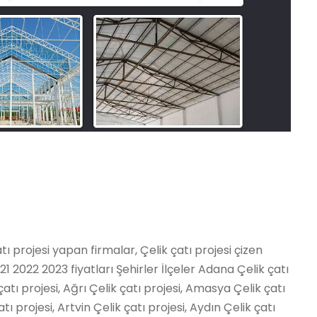
Ladik Çelik çatı projesi, Ondokuzmayıs Çelik çatı projesi, Salıpazarı Çelik çatı projesi, Tekkeköy Çelik çatı projesi, Terme Çelik çatı projesi, Vezirköprü Çelik çatı projesi, Yakakent Çelik çatı projesi, Aydınlar Çelik çatı projesi, Baykan Çelik çatı projesi, Eruh Çelik çatı projesi, Kurtalan Çelik çatı projesi, Pervari Çelik çatı projesi, Siirt Merkez Çelik çatı projesi, Şirvan Çelik çatı projesi, Ayancık Çelik çatı projesi, Boyabat Çelik çatı projesi, Dikmen Çelik çatı projesi, Durağan Çelik çatı projesi, Erfelek Çelik çatı projesi, Gerze Çelik çatı projesi, Saraydüzü Çelik çatı projesi, Sinop Merkez Çelik çatı projesi, Türkeli Çelik çatı projesi, Akıncılar Çelik çatı projesi, Altınyayla / Sivas Çelik çatı projesi, Divriği Çelik çatı projesi, Doğanşar Çelik çatı projesi, Gemerek Çelik çatı projesi, Gölova Çelik çatı projesi, Gürün Çelik çatı projesi, Hafik Çelik çatı projesi, İmranlı Çelik çatı projesi, Kangal Çelik çatı projesi, Koyulhisar Çelik çatı projesi, Sivas Merkez Çelik çatı projesi, Suşehri Çelik çatı projesi, Şarkışla Çelik çatı projesi, Ulaş Çelik çatı projesi, Yıldızeli Çelik çatı projesi, Zara Çelik çatı projesi, Çerkezköy Çelik çatı projesi, Çorlu Çelik çatı projesi, Hayrabolu Çelik çatı projesi, Malkara Çelik çatı projesi, Marmaraereğlisi Çelik çatı projesi, Muratlı Çelik çatı projesi, Saray / Tekirdağ Çelik çatı projesi, Şarköy Çelik çatı projesi, Tekirdağ Merkez Çelik çatı projesi, Almus Çelik çatı projesi, Artova Çelik çatı projesi, Başçiftlik Çelik çatı projesi, Erbaa Çelik çatı projesi, Niksar Çelik çatı projesi, Pazar / Tokat Çelik çatı projesi, Reşadiye Çelik çatı projesi, Sulusaray Çelik çatı projesi, Tokat Merkez Çelik çatı projesi, Turhal Çelik çatı projesi, Siyahyurt / Tokat Çelik çatı projesi, Zile Çelik çatı projesi, Akçaabat Çelik çatı projesi, Araklı Çelik çatı projesi, Arsin Çelik çatı projesi, Beşikdüzü Çelik çatı projesi, Çarşıbaşı Çelik çatı projesi, Çaykara Çelik çatı projesi, Dernekpazarı Çelik çatı projesi, Düzköy Çelik çatı projesi, Hayrat Çelik çatı projesi, Köprübaşı / Trabzon Çelik çatı projesi, Maçka Çelik çatı projesi, Of Çelik çatı projesi, Sürmene Çelik çatı projesi, Şalpazarı Çelik çatı projesi, Tonya Çelik çatı projesi, Trabzon Merkez Çelik çatı projesi, Vakfıkebir Çelik çatı projesi, Yomra Çelik çatı projesi, Çemişgezek Çelik çatı projesi, Hozat Çelik çatı projesi, Mazgirt Çelik çatı projesi, Nazımiye Çelik çatı projesi, Ovacık / Tunceli Çelik çatı projesi, Pertek Çelik çatı projesi, Pülümür Çelik çatı projesi, Tunceli Merkez Çelik çatı projesi, Akçakale Çelik çatı projesi, Birecik Çelik çatı projesi, Bozova Çelik çatı projesi, Ceylanpınar Çelik çatı projesi, Halfeti Çelik çatı projesi, Harran Çelik çatı projesi, Hilvan Çelik çatı projesi, Siverek Çelik çatı projesi, Suruç Çelik çatı projesi, Şanlıurfa Merkez Çelik çatı projesi, Viranşehir Çelik çatı projesi, Banaz Çelik çatı projesi, Eşme Çelik çatı projesi, Karahallı Çelik çatı projesi, Sivaslı Çelik çatı projesi, Ulubey / Uşak Çelik çatı projesi, Uşak Merkez Çelik çatı projesi, Bahçesaray Çelik çatı projesi, Başkale Çelik çatı projesi, Çaldıran Çelik çatı projesi, Çatak Çelik çatı projesi, Edremit / Van Çelik çatı projesi, Erciş Çelik çatı projesi, Gevaş Çelik çatı projesi, Gürpınar Çelik çatı projesi, Muradiye Çelik çatı projesi, Özalp Çelik çatı projesi, Saray / Van Çelik çatı projesi, Van Merkez Çelik çatı projesi, Akdağmadeni Çelik çatı projesi, Aydıncık / Yozgat Çelik çatı projesi, Boğazlıyan Çelik çatı projesi, Çandır Çelik çatı projesi, Çayıralan Çelik çatı projesi, Çekerek Çelik çatı projesi, Kadışehri Çelik çatı projesi, Saraykent Çelik çatı projesi, Sarıkaya Çelik çatı projesi, Sorgun Çelik çatı projesi, Şefaatli Çelik çatı projesi, Yenifakılı Çelik çatı projesi, Yerköy Çelik çatı projesi, Yozgat Merkez Çelik çatı projesi, Alaplı Çelik çatı projesi, Çaycuma Çelik çatı projesi, Devrek Çelik çatı projesi, Ereğli / Zonguldak Çelik çatı projesi, Gökçebey Çelik çatı projesi, Zonguldak Merkez Çelik çatı projesi, Ağaçören Çelik çatı projesi, Aksaray Merkez Çelik çatı projesi, Eskil Çelik çatı projesi, Gülağaç Çelik çatı projesi, Güzelyurt Çelik çatı projesi, Ortaköy Çelik çatı projesi, Sarıyahşi Çelik çatı projesi, Aydıntepe Çelik çatı projesi, Bayburt Merkez Çelik çatı projesi, Demirözü Çelik çatı projesi, Ayrancı Çelik çatı projesi, Başyayla Çelik çatı projesi, Ermenek Çelik çatı projesi, Karaman Merkez Çelik çatı projesi, Kazımkarabekir Çelik çatı projesi, Sarıveliler Çelik çatı projesi, Bahşili Çelik çatı projesi, Balışeyh Çelik çatı projesi, Çelebi Çelik çatı projesi, Delice Çelik çatı projesi, Karakeçili Çelik çatı projesi, Keskin Çelik çatı projesi, Kırıkkale Merkez Çelik çatı projesi, Sulakyurt Çelik çatı projesi, Yahşihan Çelik çatı projesi, Batman Merkez Çelik çatı projesi, Beşiri Çelik çatı projesi, Gercüş Çelik çatı projesi, Hasankeyf Çelik çatı projesi, Kozluk Çelik çatı projesi, Sason Çelik çatı projesi, Beytüşşebap Çelik çatı projesi, Cizre Çelik çat