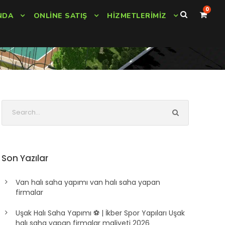
0
NDA
ONLINE SATIŞ
HIZMETLERIMIZ
i
Son Yazılar
Van halı saha yapımı van halı saha yapan
firmalar
Uşak Halı Saha Yapımı ⚽ | İkber Spor Yapıları Uşak
halı saha yapan firmalar maliyeti 2026