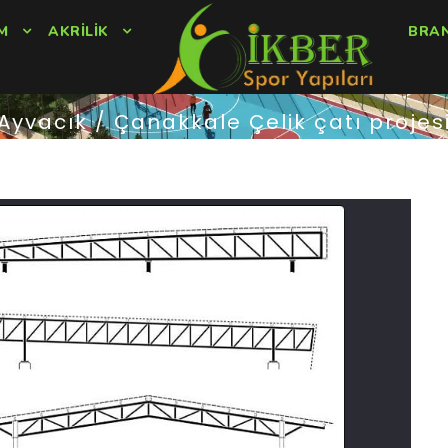
M
AKRILIK
BRA
Ayvacık / Çanakkale Çelik çatı projes