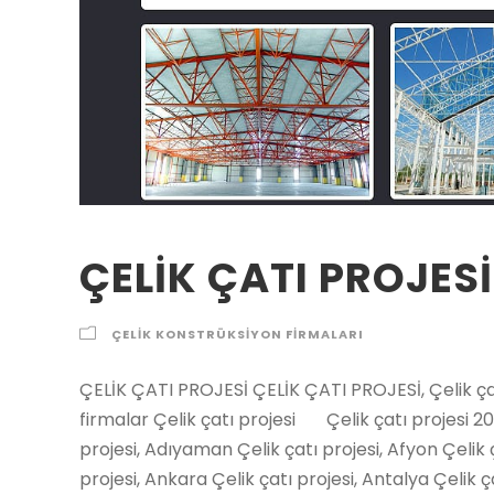
ÇELİK ÇATI PROJESİ
ÇELIK KONSTRÜKSIYON FIRMALARI
ÇELİK ÇATI PROJESİ ÇELİK ÇATI PROJESİ, Çelik çatı projesi yapan firmalar, Çelik çatı projesi çizen firmalar Çelik çatı projesi Çelik çatı projesi 2021 2022 2023 fiyatları Şehirler İlçeler Adana Çelik çatı projesi, Adıyaman Çelik çatı projesi, Afyon Çelik çatı projesi, Ağrı Çelik çatı projesi, Amasya Çelik çatı projesi, Ankara Çelik çatı projesi, Antalya Çelik çatı projesi, Artvin Çelik çatı projesi, Aydın Çelik çatı projesi, Balıkesir Çelik çatı projesi, Bilecik Çelik çatı projesi, Bingöl Çelik çatı projesi, Bitlis Çelik çatı projesi, Bolu Çelik çatı projesi, Burdur Çelik çatı projesi, Bursa Çelik çatı projesi, Çanakkale Çelik çatı projesi, Çankırı Çelik çatı projesi, Çorum Çelik çatı projesi, Denizli Çelik çatı projesi, Diyarbakır Çelik çatı projesi, Edirne Çelik çatı projesi, Elazığ Çelik çatı projesi, Erzincan Çelik çatı projesi, Erzurum Çelik çatı projesi, Eskişehir Çelik çatı projesi, Gaziantep Çelik çatı projesi, Giresun Çelik çatı projesi, Gümüşhane Çelik çatı projesi, Hakkari Çelik çatı projesi, Hatay Çelik çatı projesi, Isparta Çelik çatı projesi, İçel (Mersin) Çelik çatı projesi, İstanbul Çelik çatı projesi, İzmir Çelik çatı projesi, Kars Çelik çatı projesi, Kastamonu Çelik çatı projesi, Kayseri Çelik çatı projesi, Kırklareli Çelik çatı projesi, Kırşehir Çelik çatı projesi, Kocaeli Çelik çatı projesi, Konya Çelik çatı projesi, Kütahya Çelik çatı projesi, Malatya Çelik çatı projesi, Manisa Çelik çatı projesi, K.maraş Çelik çatı projesi, Mardin Çelik çatı projesi, Muğla Çelik çatı projesi, Muş Çelik çatı projesi, Nevşehir Çelik çatı projesi, Niğde Çelik çatı projesi, Ordu Çelik çatı projesi, Rize Çelik çatı projesi, Sakarya Çelik çatı projesi, Samsun Çelik çatı projesi, Siirt Çelik çatı projesi, Sinop Çelik çatı projesi, Sivas Çelik çatı projesi, Tekirdağ Çelik çatı projesi, Tokat Çelik çatı projesi, Trabzon Çelik çatı projesi, Tunceli Çelik çatı projesi, Şanlıurfa Çelik çatı projesi, Uşak Çelik çatı projesi, Van Çelik çatı projesi, Yozgat Çelik çatı projesi, Zonguldak Çelik çatı projesi, Aksaray Çelik çatı projesi, Bayburt Çelik çatı projesi, Karaman Çelik çatı projesi, Kırıkkale Çelik çatı projesi, Batman Çelik çatı projesi, Şırnak Çelik çatı projesi, Bartın Çelik çatı projesi, Ardahan Çelik çatı projesi, Iğdır Çelik çatı projesi, Yalova Çelik çatı projesi, Karabük Çelik çatı projesi, Kilis Çelik çatı projesi, Osmaniye Çelik çatı projesi, Düzce Çelik çatı projesi, İbradı Çelik çatı projesi, Kaş Çelik çatı projesi, Kemer / Antalya Çelik çatı projesi, Kepez Çelik çatı projesi, Konyaaltı Çelik çatı projesi, Korkuteli Çelik çatı projesi, Gündoğmuş Çelik çatı projesi, Alpu Çelik çatı projesi, Beylikova Çelik çatı projesi, Çifteler Çelik çatı projesi, Günyüzü Çelik çatı projesi, Han Çelik çatı projesi, İnönü Çelik çatı projesi, Mahmudiye Çelik çatı projesi, Mihalgazi Çelik çatı projesi, Mihalıççık Çelik çatı projesi, Odunpazarı Çelik çatı projesi, Sarıcakaya Çelik çatı projesi, Seyitgazi Çelik çatı projesi, Sivrihisar Çelik çatı projesi, Tepebaşı Çelik çatı projesi, Araban Çelik çatı projesi, İslahiye Çelik çatı projesi, Karkamış Çelik çatı projesi, Nizip Çelik çatı projesi, Nurdağı Çelik çatı projesi, Oğuzeli Çelik çatı projesi,Şahinbey Çelik çatı projesi, Şehitkamil Çelik çatı projesi, Yavuzeli Çelik çatı projesi, Alucra Çelik çatı projesi, Bulancak Çelik çatı projesi, Çamoluk Çelik çatı projesi, Çanakçı Çelik çatı projesi, Dereli Çelik çatı projesi, Doğankent Çelik çatı projesi, Espiye Çelik çatı projesi, Eynesil Çelik çatı projesi, Giresun Merkez Çelik çatı projesi, Görele Çelik çatı projesi, Güce Çelik çatı projesi, Keşap Çelik çatı projesi, Piraziz Çelik çatı projesi, Şebinkarahisar Çelik çatı projesi, Tirebolu Çelik çatı projesi, Yağlıdere Çelik çatı projesi, Gümüşhane Merkez Çelik çatı projesi, Kelkit Çelik çatı projesi, Köse Çelik çatı projesi, Kürtün Çelik çatı projesi, Şiran Çelik çatı projesi, Torul Çelik çatı projesi, Çukurca Çelik çatı projesi, Hakkari Merkez Çelik çatı projesi, Şemdinli Çelik çatı projesi, Yüksekova Çelik çatı projesi, Altınözü Çelik çatı projesi, Belen Çelik çatı projesi, Dörtyol Çelik çatı projesi, Erzin Çelik çatı projesi, Hassa Çelik çatı projesi, Hatay Merkez Çelik çatı projesi, İskenderun Çelik çatı projesi, Kırıkhan Çelik çatı projesi, Kumlu Çelik çatı projesi, Reyhanlı Çelik çatı projesi, Samandağ Çelik çatı projesi, Yayladağı Çelik çatı projesi, Aksu / Isparta Çelik çatı projesi, Atabey Çelik çatı projesi, Eğirdir Çelik çatı projesi, Gelendost Çelik çatı projesi, Gönen / Isparta Çelik çatı projesi, Isparta Merkez Çelik çatı projesi, Keçiborlu Çelik çatı projesi, Senirkent Çelik çatı projesi, Sütçüler Çelik çatı projesi, Şarkikaraağaç Çelik çatı projesi, Uluborlu Çelik çatı projesi, Yalvaç Çelik çatı projesi, Yenişarbademli Çelik çatı projesi, Akdeniz Çelik çatı projesi, Anamur Çelik çatı projesi, Aydıncık / Mersin Çelik çatı projesi, Bafra Çelik çatı projesi, Canik Çelik çatı projesi, Çarşamba Çelik çatı projesi, Havza Çelik çatı projesi, İlkadım Çelik çatı projesi, Kavak Çelik çatı projesi, 