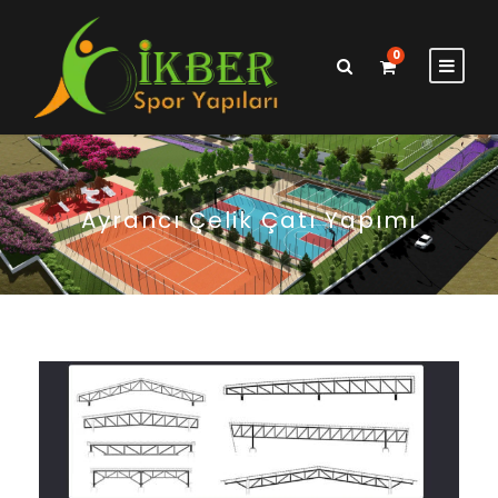
0
Ayrancı Çelik Çatı Yapımı