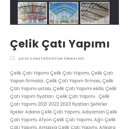
Çelik Çatı Yapımı
ÇELIK KONSTRÜKSIYON FIRMALARI
Çelik Çatı Yapımı Çelik Çatı Yapımı, Çelik Çatı Yapan firmalar, Çelik Çatı Yapım firması, Çelik Çatı Yapımı ustası, Çelik Çatı Yapımı ekibi, Çelik Çatı Yapım fiyatları Çelik Çatı Yapımı Çelik Çatı Yapımı 2021 2022 2023 fiyatları Şehirler İlçeler Adana Çelik Çatı Yapımı, Adıyaman Çelik Çatı Yapımı, Afyon Çelik Çatı Yapımı, Ağrı Çelik Çatı Yapımı, Amasya Çelik Çatı Yapımı, Ankara Çelik Çatı Yapımı, Antalya Çelik Çatı Yapımı, Artvin Çelik Çatı Yapımı, Aydın Çelik Çatı Yapımı, Balıkesir Çelik Çatı Yapımı, Bilecik Çelik Çatı Yapımı, Bingöl Çelik Çatı Yapımı, Bitlis Çelik Çatı Yapımı, Bolu Çelik Çatı Yapımı, Burdur Çelik Çatı Yapımı, Bursa Çelik Çatı Yapımı, Çanakkale Çelik Çatı Yapımı, Çankırı Çelik Çatı Yapımı, Çorum Çelik Çatı Yapımı, Denizli Çelik Çatı Yapımı, Diyarbakır Çelik Çatı Yapımı, Edirne Çelik Çatı Yapımı, Elazığ Çelik Çatı Yapımı, Erzincan Çelik Çatı Yapımı, Erzurum Çelik Çatı Yapımı, Eskişehir Çelik Çatı Yapımı, Gaziantep Çelik Çatı Yapımı, Giresun Çelik Çatı Yapımı, Gümüşhane Çelik Çatı Yapımı, Hakkari Çelik Çatı Yapımı, Hatay Çelik Çatı Yapımı, Isparta Çelik Çatı Yapımı, İçel (Mersin) Çelik Çatı Yapımı, İstanbul Çelik Çatı Yapımı, İzmir Çelik Çatı Yapımı, Kars Çelik Çatı Yapımı, Kastamonu Çelik Çatı Yapımı, Kayseri Çelik Çatı Yapımı, Kırklareli Çelik Çatı Yapımı, Kırşehir Çelik Çatı Yapımı, Kocaeli Çelik Çatı Yapımı, Konya Çelik Çatı Yapımı, Kütahya Çelik Çatı Yapımı, Malatya Çelik Çatı Yapımı, Manisa Çelik Çatı Yapımı, K.maraş Çelik Çatı Yapımı, Mardin Çelik Çatı Yapımı, Muğla Çelik Çatı Yapımı, Muş Çelik Çatı Yapımı, Nevşehir Çelik Çatı Yapımı, Niğde Çelik Çatı Yapımı, Ordu Çelik Çatı Yapımı, Rize Çelik Çatı Yapımı, Sakarya Çelik Çatı Yapımı, Samsun Çelik Çatı Yapımı, Siirt Çelik Çatı Yapımı, Sinop Çelik Çatı Yapımı, Sivas Çelik Çatı Yapımı, Tekirdağ Çelik Çatı Yapımı, Tokat Çelik Çatı Yapımı, Trabzon Çelik Çatı Yapımı, Tunceli Çelik Çatı Yapımı, Şanlıurfa Çelik Çatı Yapımı, Uşak Çelik Çatı Yapımı, Van Çelik Çatı Yapımı, Yozgat Çelik Çatı Yapımı, Zonguldak Çelik Çatı Yapımı, Aksaray Çelik Çatı Yapımı, Bayburt Çelik Çatı Yapımı, Karaman Çelik Çatı Yapımı, Kırıkkale Çelik Çatı Yapımı, Batman Çelik Çatı Yapımı, Şırnak Çelik Çatı Yapımı, Bartın Çelik Çatı Yapımı, Ardahan Çelik Çatı Yapımı, Iğdır Çelik Çatı Yapımı, Yalova Çelik Çatı Yapımı, Karabük Çelik Çatı Yapımı, Kilis Çelik Çatı Yapımı, Osmaniye Çelik Çatı Yapımı,Düzce Çelik Çatı Yapımı, İbradı Çelik Çatı Yapımı, Kaş Çelik Çatı Yapımı, Kemer / Antalya Çelik Çatı Yapımı, Kepez Çelik Çatı Yapımı, Konyaaltı Çelik Çatı Yapımı, Korkuteli Çelik Çatı Yapımı, Gündoğmuş Çelik Çatı Yapımı, Alpu Çelik Çatı Yapımı, Beylikova Çelik Çatı Yapımı, Çifteler Çelik Çatı Yapımı, Günyüzü Çelik Çatı Yapımı, Han Çelik Çatı Yapımı, İnönü Çelik Çatı Yapımı, Mahmudiye Çelik Çatı Yapımı, Mihalgazi Çelik Çatı Yapımı, Mihalıççık Çelik Çatı Yapımı, Odunpazarı Çelik Çatı Yapımı, Sarıcakaya Çelik Çatı Yapımı, Seyitgazi Çelik Çatı Yapımı, Sivrihisar Çelik Çatı Yapımı, Tepebaşı Çelik Çatı Yapımı, Araban Çelik Çatı Yapımı, İslahiye Çelik Çatı Yapımı, Karkamış Çelik Çatı Yapımı, Nizip Çelik Çatı Yapımı, Nurdağı Çelik Çatı Yapımı, Oğuzeli Çelik Çatı Yapımı, Şahinbey Çelik Çatı Yapımı, Şehitkamil Çelik Çatı Yapımı, Yavuzeli Çelik Çatı Yapımı, Alucra Çelik Çatı Yapımı, Bulancak Çelik Çatı Yapımı, Çamoluk Çelik Çatı Yapımı, Çanakçı Çelik Çatı Yapımı, Dereli Çelik Çatı Yapımı, Doğankent Çelik Çatı Yapımı, Espiye Çelik Çatı Yapımı, Eynesil Çelik Çatı Yapımı, Giresun Merkez Çelik Çatı Yapımı, Görele Çelik Çatı Yapımı, Güce Çelik Çatı Yapımı, Keşap Çelik Çatı Yapımı, Piraziz Çelik Çatı Yapımı, Şebinkarahisar Çelik Çatı Yapımı, Tirebolu Çelik Çatı Yapımı, Yağlıdere Çelik Çatı Yapımı, Gümüşhane Merkez Çelik Çatı Yapımı, Kelkit Çelik Çatı Yapımı, Köse Çelik Çatı Yapımı, Kürtün Çelik Çatı Yapımı, Şiran Çelik Çatı Yapımı, Torul Çelik Çatı Yapımı, Çukurca Çelik Çatı Yapımı, Hakkari Merkez Çelik Çatı Yapımı, Şemdinli Çelik Çatı Yapımı, Yüksekova Çelik Çatı Yapımı, Altınözü Çelik Çatı Yapımı, Belen Çelik Çatı Yapımı, Dörtyol Çelik Çatı Yapımı, Erzin Çelik Çatı Yapımı, Hassa Çelik Çatı Yapımı, Hatay Merkez Çelik Çatı Yapımı, İskenderun Çelik Çatı Yapımı, Kırıkhan Çelik Çatı Yapımı, Kumlu Çelik Çatı Yapımı, Reyhanlı Çelik Çatı Yapımı, Samandağ Çelik Çatı Yapımı, Yayladağı Çelik Çatı Yapımı, Aksu / Isparta Çelik Çatı Yapımı, Atabey Çelik Çatı Yapımı, Eğirdir Çelik Çatı Yapımı, Gelendost Çelik Çatı Yapımı, Gönen / Isparta Çelik Çatı Yapımı, Isparta Merkez Çelik Çatı Yapımı, Keçiborlu Çelik Çatı Yapımı, Senirkent Çelik Çatı Yapımı, Sütçüler Çelik Çatı Yapımı, Şarkikaraağaç Çelik Çatı Yapımı, Uluborlu Çelik Çatı Yapımı, Yalvaç Çelik Çatı Yapımı, Yenişarbademli Çelik Çatı Yapımı, Akdeniz Çelik Çatı Yapımı, Anamur Çelik Çatı Yapımı, Aydıncık / Mersin Çelik Çatı Yapımı, Bafra Çelik Çatı Yapımı, Canik Çelik Çatı Yapımı, Çarşamba Çelik Çatı Yapımı, Havza Çelik Çatı Yapımı, İlkadım Çelik Çatı Yapımı, Kavak Çelik Çatı Yapımı, Ladik Çelik Çatı Yapımı, Ondokuzmayıs Çelik Çatı Yapımı, Salıpazarı Çelik Çatı Yapımı, Tekkeköy Çelik Çatı Yapımı, Terme Çelik Çatı Yapımı, Vezirköprü Çelik Çatı Yapımı, Yakakent Çelik Çatı Yapımı, Aydınlar Çelik Çatı Yapımı, Baykan Çelik Çatı Yapımı, Eruh Çelik Çatı Yapımı, Kurtalan Çelik Çatı Yapımı, Pervari Çelik Çatı Yapımı, Siirt Merkez Çelik Çatı Yapımı, Şirvan Çelik Çatı Yapımı, Ayancık Çelik Çatı Yapımı, Boyabat Çelik Çatı Yapımı, Dikmen Çelik Çatı Yapımı, Durağan Çelik Çatı Yapımı, Erfelek Çelik Çatı Yapımı, Gerze Çelik Çatı Yapımı, Saraydüzü Çelik Çatı Yapımı, Sinop Merkez Çelik Çatı Yapımı, Türkeli Çelik Çatı Yapımı, Akıncılar Çelik Çatı Yapımı, Altınyayla / Sivas Çelik Çatı Yapımı, Divriği Çelik Çatı Yapımı, Doğanşar Çelik Çatı Yapımı, Gemerek Çelik Çatı Yapımı, Gölova Çelik Çatı Yapımı, Gürün Çelik Çatı Yapımı, Hafik Çelik Çatı Yapımı, İmranlı Çelik Çatı Yapımı, Kangal Çelik Çatı Yapımı, Koyulhisar Çelik Çatı Yapımı, Sivas Merkez Çelik Çatı Yapımı, Suşehri Çelik Çatı Yapımı, Şarkışla Çelik Çatı Yapımı, Ulaş Çelik Çatı Yapımı, Yıldızeli Çelik Çatı Yapımı, Zara Çelik Çatı Yapımı, Çerkezköy Çelik Çatı Yapımı, Çorlu Çelik Çatı Yapımı, Hayrabolu Çelik Çatı Yapımı, Malkara Çelik Çatı Yapımı, Marmaraereğlisi Çelik Çatı Yapımı, Muratlı Çelik Çatı Yapımı, Saray / Tekirdağ Çelik Çatı Yapımı, Şarköy Çelik Çatı Yapımı, Tekirdağ Merkez Çelik Çatı Yapımı, Almus Çelik Çatı Yapımı, Artova Çelik Çatı Yapımı, Başçiftlik Çelik Çatı Yapımı, Erbaa Çelik Çatı Yapımı, Niksar Çelik Çatı Yapımı, Pazar / Tokat Çelik Çatı Yapımı, Reşadiye Çelik Çatı Yapımı, Sulusaray Çelik Çatı Yapımı, Tokat Merkez Çelik Çatı Yapımı, Turhal Çelik Çatı Yapımı, Siyahyurt / Tokat Çelik Çatı Yapımı, Zile Çelik Çatı Yapımı, Akçaabat Çelik Çatı Yapımı, Araklı Çelik Çatı Yapımı, Arsin Çelik Çatı Yapımı, Beşikdüzü Çelik Çatı Yapımı, Çarşıbaşı Çelik Çatı Yapımı, Çaykara Çelik Çatı Yapımı, Dernekpazarı Çelik Çatı Yapımı, Düzköy Çelik Çatı Yapımı, Hayrat Çelik Çatı Yapımı, Köprübaşı / Trabzon Çelik Çatı Yapımı, Maçka Çelik Çatı Yapımı, Of Çelik Çatı Yapımı, Sürmene Çelik Çatı Yapımı, Şalpazarı Çelik Çatı Yapımı, Tonya Çelik Çatı Yapımı, Trabzon Merkez Çelik Çatı Yapımı, Vakfıkebir Çelik Çatı Yapımı, Yomra Çelik Çatı Yapımı, Çemişgezek Çelik Çatı Yapımı, Hozat Çelik Çatı Yapımı, Mazgirt Çelik Çatı Yapımı, Nazımiye Çelik Çatı Yapımı, Ovacık / Tunceli Çelik Çatı Yapımı, Pertek Çelik Çatı Yapımı, Pülümür Çelik Çatı Yapımı, Tunceli Merkez Çelik Çatı Yapımı, Akçakale Çelik Çatı Yapımı, Birecik Çelik Çatı Yapımı, Bozova Çelik Çatı Yapımı, Ceylanpınar Çelik Çatı Yapımı, Halfeti Çelik Çatı Yapımı, Harran Çelik Çatı Yapımı, Hilvan Çelik Çatı Yapımı, Siverek Çelik Çatı Yapımı, Suruç Çelik Çatı Yapımı, Şanlıurfa Merkez Çelik Çatı Yapımı, Viranşehir Çelik Çatı Yapımı, Banaz Çelik Çatı Yapımı, Eşme Çelik Çatı Yapımı, Karahallı Çelik Çatı Yapımı, Sivaslı Çelik Çatı Yapımı, Ulubey / Uşak Çelik Çatı Yapımı, Uşak Merkez Çelik Çatı Yapımı, Bahçesaray Çelik Çatı Yapımı, Başkale Çelik Çatı Yapımı, Çaldıran Çelik Çatı Yapımı, Çatak Çelik Çatı Yapımı, Edremit / Van Çelik Çatı Yapımı, Erciş Çelik Çatı Yapımı, Gevaş Çelik Çatı Yapımı, Gürpınar Çelik Çatı Yapımı, Muradiye Çelik Çatı Yapımı, Özalp Çelik Çatı Yapımı, Saray / Van Çelik Çatı Yapımı, Van Merkez Çelik Çatı Yapımı, Akdağmadeni Çelik Çatı Yapımı, Aydıncık / Yozgat Çelik Çatı Yapımı, Boğazlıyan Çelik Çatı Yapımı, Çandır Çelik Çatı Yapımı, Çayıralan Çelik Çatı Yapımı, Çekerek Çelik Çatı Yapımı, Kadışehri Çelik Çatı Yapımı, Saraykent Çelik Çatı Yapımı, Sarıkaya Çelik Çatı Yapımı, Sorgun Çelik Çatı Yapımı, Şefaatli Çelik Çatı Yapımı, Yenifakılı Çelik Çatı Yapımı, Yerköy Çelik Çatı Yapımı, Yozgat Merkez Çelik Çatı Yapımı, Alaplı Çelik Çatı Yapımı, Çaycuma Çelik Çatı Yapımı, Devrek Çelik Çatı Yapımı, Ereğli / Zonguldak Çelik Çatı Yapımı, Gökçebey Çelik Çatı Yapımı, Zonguldak Merkez Çelik Çatı Yapımı, Ağaçören Çelik Çatı Yapımı, Aksaray Merkez Çelik Çatı Yapımı, Eskil Çelik Çatı Yapımı, Gülağaç Çelik Çatı Yapımı, Güzelyurt Çelik Çatı Yapımı, Ortaköy Çelik Çatı Yapımı, Sarıyahşi Çelik Çatı Yapımı, Aydıntepe Çelik Çatı Yapımı, Bayburt Merkez Çelik Çatı Yapımı, Demirözü Çelik Çatı Yapımı, Ayrancı Çelik Çatı Yapımı, Başyayla Çelik Çatı Yapımı, Ermenek Çelik Çatı Yapımı, Karaman Merkez Çelik Çatı Yapımı, Kazımkarabekir Çelik Çatı Yapımı, Sarıveliler Çelik Çatı Yapımı, Bahşili Çelik Çatı Yapımı, Balışeyh Çelik Çatı Yapımı, Çelebi Çelik Çatı Yapımı, Delice Çelik Çatı Yapımı, Karakeçili Çelik Çatı Yapımı, Keskin Çelik Çatı Yapımı, Kırıkkale Merkez Çelik Çatı Yapımı, Sulakyurt Çelik Çatı Yapımı, Yahşihan Çelik Çatı Yapımı, Batman Merkez Çelik Çatı Yapımı, Beşiri Çelik Çatı Yapımı, Gercüş Çelik Çatı Yapımı, Hasankeyf Çelik Çatı Yapımı, Kozluk Çelik Çatı Yapımı, Sason Çelik Çatı Yapımı, Beytüşşebap Çelik Çatı Yapımı, Cizre Çelik Çatı Yapımı, Güçlükonak Çelik Çatı Yapımı, İdil Çelik Çatı Yapımı, Silopi Çelik Çatı Yapımı, Şırnak Merkez Çelik Çatı Yapımı, Uludere Çelik Çatı Yapımı, Amasra Çelik Çatı Yapımı, Bartın Merkez Çelik Çatı Yapımı, Kurucaşile Çelik Çatı Yapımı, Ulus Çelik Çatı Yapımı, Ardahan Merkez Çelik