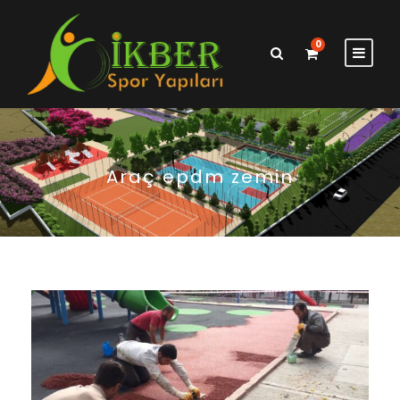
0
Araç epdm zemin