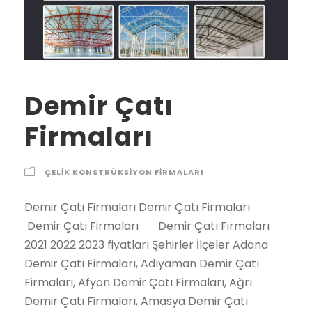
Demir Çatı
Firmaları
ÇELIK KONSTRÜKSIYON FIRMALARI
Demir Çatı Firmaları Demir Çatı Firmaları Demir Çatı Firmaları Demir Çatı Firmaları 2021 2022 2023 fiyatları Şehirler İlçeler Adana Demir Çatı Firmaları, Adıyaman Demir Çatı Firmaları, Afyon Demir Çatı Firmaları, Ağrı Demir Çatı Firmaları, Amasya Demir Çatı Firmaları, Ankara Demir Çatı Firmaları, Antalya Demir Çatı Firmaları, Artvin Demir Çatı Firmaları, Aydın Demir Çatı Firmaları, Balıkesir Demir Çatı Firmaları, Bilecik Demir Çatı Firmaları, Bingöl Demir Çatı Firmaları, Bitlis Demir Çatı Firmaları, Bolu Demir Çatı Firmaları, Burdur Demir Çatı Firmaları, Bursa Demir Çatı Firmaları, Çanakkale Demir Çatı Firmaları, Çankırı Demir Çatı Firmaları, Çorum Demir Çatı Firmaları, Denizli Demir Çatı Firmaları, Diyarbakır Demir Çatı Firmaları, Edirne Demir Çatı Firmaları, Elazığ Demir Çatı Firmaları, Erzincan Demir Çatı Firmaları, Erzurum Demir Çatı Firmaları, Eskişehir Demir Çatı Firmaları, Gaziantep Demir Çatı Firmaları, Giresun Demir Çatı Firmaları, Gümüşhane Demir Çatı Firmaları, Hakkari Demir Çatı Firmaları, Hatay Demir Çatı Firmaları, Isparta Demir Çatı Firmaları, İçel (Mersin) Demir Çatı Firmaları, İstanbul Demir Çatı Firmaları, İzmir Demir Çatı Firmaları, Kars Demir Çatı Firmaları, Kastamonu Demir Çatı Firmaları, Kayseri Demir Çatı Firmaları, Kırklareli Demir Çatı Firmaları, Kırşehir Demir Çatı Firmaları, Kocaeli Demir Çatı Firmaları, Konya Demir Çatı Firmaları, Kütahya Demir Çatı Firmaları, Malatya Demir Çatı Firmaları, Manisa Demir Çatı Firmaları, K.maraş Demir Çatı Firmaları, Mardin Demir Çatı Firmaları, Muğla Demir Çatı Firmaları, Muş Demir Çatı Firmaları, Nevşehir Demir Çatı Firmaları, Niğde Demir Çatı Firmaları, Ordu Demir Çatı Firmaları, Rize Demir Çatı Firmaları, Sakarya Demir Çatı Firmaları, Samsun Demir Çatı Firmaları, Siirt Demir Çatı Firmaları, Sinop Demir Çatı Firmaları, Sivas Demir Çatı Firmaları, Tekirdağ Demir Çatı Firmaları, Tokat Demir Çatı Firmaları, Trabzon Demir Çatı Firmaları, Tunceli Demir Çatı Firmaları, Şanlıurfa Demir Çatı Firmaları, Uşak Demir Çatı Firmaları, Van Demir Çatı Firmaları, Yozgat Demir Çatı Firmaları, Zonguldak Demir Çatı Firmaları, Aksaray Demir Çatı Firmaları, Bayburt Demir Çatı Firmaları, Karaman Demir Çatı Firmaları, Kırıkkale Demir Çatı Firmaları, Batman Demir Çatı Firmaları, Şırnak Demir Çatı Firmaları, Bartın Demir Çatı Firmaları, Ardahan Demir Çatı Firmaları, Iğdır Demir Çatı Firmaları, Yalova Demir Çatı Firmaları, Karabük Demir Çatı Firmaları, Kilis Demir Çatı Firmaları, Osmaniye Demir Çatı Firmaları, Düzce Demir Çatı Firmaları, İbradı Demir Çatı Firmaları, Kaş Demir Çatı Firmaları, Kemer / Antalya Demir Çatı Firmaları, Kepez Demir Çatı Firmaları, Konyaaltı Demir Çatı Firmaları, Korkuteli Demir Çatı Firmaları, Gündoğmuş Demir Çatı Firmaları, Alpu Demir Çatı Firmaları, Beylikova Demir Çatı Firmaları, Çifteler Demir Çatı Firmaları, Günyüzü Demir Çatı Firmaları, Han Demir Çatı Firmaları, İnönü Demir Çatı Firmaları, Mahmudiye Demir Çatı Firmaları, Mihalgazi Demir Çatı Firmaları, Mihalıççık Demir Çatı Firmaları, Odunpazarı Demir Çatı Firmaları, Sarıcakaya Demir Çatı Firmaları, Seyitgazi Demir Çatı Firmaları, Sivrihisar Demir Çatı Firmaları, Tepebaşı Demir Çatı Firmaları, Araban Demir Çatı Firmaları, İslahiye Demir Çatı Firmaları, Karkamış Demir Çatı Firmaları, Nizip Demir Çatı Firmaları, Nurdağı Demir Çatı Firmaları, Oğuzeli Demir Çatı Firmaları, Şahinbey Demir Çatı Firmaları, Şehitkamil Demir Çatı Firmaları, Yavuzeli Demir Çatı Firmaları, Alucra Demir Çatı Firmaları, Bulancak Demir Çatı Firmaları, Çamoluk Demir Çatı Firmaları, Çanakçı Demir Çatı Firmaları, Dereli Demir Çatı Firmaları, Doğankent Demir Çatı Firmaları, Espiye Demir Çatı Firmaları, Eynesil Demir Çatı Firmaları, Giresun Merkez Demir Çatı Firmaları, Görele Demir Çatı Firmaları, Güce Demir Çatı Firmaları, Keşap Demir Çatı Firmaları, Piraziz Demir Çatı Firmaları, Şebinkarahisar Demir Çatı Firmaları, Tirebolu Demir Çatı Firmaları, Yağlıdere Demir Çatı Firmaları, Gümüşhane Merkez Demir Çatı Firmaları, Kelkit Demir Çatı Firmaları, Köse Demir Çatı Firmaları, Kürtün Demir Çatı Firmaları, Şiran Demir Çatı Firmaları, Torul Demir Çatı Firmaları, Çukurca Demir Çatı Firmaları, Hakkari Merkez Demir Çatı Firmaları, Şemdinli Demir Çatı Firmaları, Yüksekova Demir Çatı Firmaları, Altınözü Demir Çatı Firmaları, Belen Demir Çatı Firmaları, Dörtyol Demir Çatı Firmaları, Erzin Demir Çatı Firmaları, Hassa Demir Çatı Firmaları, Hatay Merkez Demir Çatı Firmaları, İskenderun Demir Çatı Firmaları, Kırıkhan Demir Çatı Firmaları, Kumlu Demir Çatı Firmaları, Reyhanlı Demir Çatı Firmaları, Samandağ Demir Çatı Firmaları, Yayladağı Demir Çatı Firmaları, Aksu / Isparta Demir Çatı Firmaları, Atabey Demir Çatı Firmaları, Eğirdir Demir Çatı Firmaları, Gelendost Demir Çatı Firmaları, Gönen / Isparta Demir Çatı Firmaları, Isparta Merkez Demir Çatı Firmaları, Keçiborlu Demir Çatı Firmaları, Senirkent Demir Çatı Firmaları, Sütçüler Demir Çatı Firmaları, Şarkikaraağaç Demir Çatı Firmaları, Uluborlu Demir Çatı Firmaları, Yalvaç Demir Çatı Firmaları, Yenişarbademli Demir Çatı Firmaları, Akdeniz Demir Çatı Firmaları, Anamur Demir Çatı Firmaları, Aydıncık / Mersin Demir Çatı Firmaları, Bafra Demir Çatı Firmaları, Canik Demir Çatı Firmaları, Çarşamba Demir Çatı Firmaları, Havza Demir Çatı Firmaları, İlkadım Demir Çatı Firmaları, Kavak Demir Çatı Firmaları, Ladik Demir Çatı Firmaları, Ondokuzmayıs Demir Çatı Firmaları, Salıpazarı Demir Çatı Firmaları, Tekkeköy Demir Çatı Firmaları, Terme Demir Çatı Firmaları, Vezirköprü Demir Çatı Firmaları, Yakakent Demir Çatı Firmaları, Aydınlar Demir Çatı Firmaları, Baykan Demir Çatı Firmaları, Eruh Demir Çatı Firmaları, Kurtalan Demir Çatı Firmaları, Pervari Demir Çatı Firmaları, Siirt Merkez Demir Çatı Firmaları, Şirvan Demir Çatı Firmaları, Ayancık Demir Çatı Firmaları, Boyabat Demir Çatı Firmaları, Dikmen Demir Çatı Firmaları, Durağan Demir Çatı Firmaları, Erfelek Demir Çatı Firmaları, Gerze Demir Çatı Firmaları, Saraydüzü Demir Çatı Firmaları, Sinop Merkez Demir Çatı Firmaları, Türkeli Demir Çatı Firmaları, Akıncılar Demir Çatı Firmaları, Altınyayla / Sivas Demir Çatı Firmaları, Divriği Demir Çatı Firmaları, Doğanşar Demir Çatı Firmaları, Gemerek Demir Çatı Firmaları, Gölova Demir Çatı Firmaları, Gürün Demir Çatı Firmaları, Hafik Demir Çatı Firmaları, İmranlı Demir Çatı Firmaları, Kangal Demir Çatı Firmaları, Koyulhisar Demir Çatı Firmaları, Sivas Merkez Demir Çatı Firmaları, Suşehri Demir Çatı Firmaları, Şarkışla Demir Çatı Firmaları, Ulaş Demir Çatı Firmaları, Yıldızeli Demir Çatı Firmaları, Zara Demir Çatı Firmaları, Çerkezköy Demir Çatı Firmaları, Çorlu Demir Çatı Firmaları, Hayrabolu Demir Çatı Firmaları, Malkara Demir Çatı Firmaları, Marmaraereğlisi Demir Çatı Firmaları, Muratlı Demir Çatı Firmaları, Saray / Tekirdağ Demir Çatı Firmaları, Şarköy Demir Çatı Firmaları, Tekirdağ Merkez Demir Çatı Firmaları, Almus Demir Çatı Firmaları, Artova Demir Çatı Firmaları, Başçiftlik Demir Çatı Firmaları,Erbaa Demir Çatı Firmaları, Niksar Demir Çatı Firmaları, Pazar / Tokat Demir Çatı Firmaları, Reşadiye Demir Çatı Firmaları, Sulusaray Demir Çatı Firmaları, Tokat Merkez Demir Çatı Firmaları, Turhal Demir Çatı Firmaları, Siyahyurt / Tokat Demir Çatı Firmaları, Zile Demir Çatı Firmaları, Akçaabat Demir Çatı Firmaları, Araklı Demir Çatı Firmaları, Arsin Demir Çatı Firmaları, Beşikdüzü Demir Çatı Firmaları, Çarşıbaşı Demir Çatı Firmaları, Çaykara Demir Çatı Firmaları, Dernekpazarı Demir Çatı Firmaları, Düzköy Demir Çatı Firmaları, Hayrat Demir Çatı Firmaları, Köprübaşı / Trabzon Demir Çatı Firmaları, Maçka Demir Çatı Firmaları, Of Demir Çatı Firmaları, Sürmene Demir Çatı Firmaları, Şalpazarı Demir Çatı Firmaları, Tonya Demir Çatı Firmaları, Trabzon Merkez Demir Çatı Firmaları, Vakfıkebir Demir Çatı Firmaları, Yomra Demir Çatı Firmaları, Çemişgezek Demir Çatı Firmaları, Hozat Demir Çatı Firmaları, Mazgirt Demir Çatı Firmaları, Nazımiye Demir Çatı Firmaları, Ovacık / Tunceli Demir Çatı Firmaları, Pertek Demir Çatı Firmaları, Pülümür Demir Çatı Firmaları, Tunceli Merkez Demir Çatı Firmaları, Akçakale Demir Çatı Firmaları, Birecik Demir Çatı Firmaları, Bozova Demir Çatı Firmaları, Ceylanpınar Demir Çatı Firmaları, Halfeti Demir Çatı Firmaları, Harran Demir Çatı Firmaları, Hilvan Demir Çatı Firmaları, Siverek Demir Çatı Firmaları, Suruç Demir Çatı Firmaları, Şanlıurfa Merkez Demir Çatı Firmaları, Viranşehir Demir Çatı Firmaları, Banaz Demir Çatı Firmaları, Eşme Demir Çatı Firmaları, Karahallı Demir Çatı Firmaları, Sivaslı Demir Çatı Firmaları, Ulubey / Uşak Demir Çatı Firmaları, Uşak Merkez Demir Çatı Firmaları, Bahçesaray Demir Çatı Firmaları, Başkale Demir Çatı Firmaları, Çaldıran Demir Çatı Firmaları, Çatak Demir Çatı Firmaları, Edremit / Van Demir Çatı Firmaları, Erciş Demir Çatı Firmaları, Gevaş Demir Çatı Firmaları, Gürpınar Demir Çatı Firmaları, Muradiye Demir Çatı Firmaları, Özalp Demir Çatı Firmaları, Saray / Van Demir Çatı Firmaları, Van Merkez Demir Çatı Firmaları, Akdağmadeni Demir Çatı Firmaları, Aydıncık / Yozgat Demir Çatı Firmaları, Boğazlıyan Demir Çatı Firmaları, Çandır Demir Çatı Firmaları, Çayıralan Demir Çatı Firmaları, Çekerek Demir Çatı Firmaları, Kadışehri Demir Çatı Firmaları, Saraykent Demir Çatı Firmaları, Sarıkaya Demir Çatı Firmaları, Sorgun Demir Çatı Firmaları, Şefaatli Demir Çatı Firmaları, Yenifakılı Demir Çatı Firmaları, Yerköy Demir Çatı Firmaları, Yozgat Merkez Demir Çatı Firmaları, Alaplı Demir Çatı Firmaları, Çaycuma Demir Çatı Firmaları, Devrek Demir Çatı Firmaları, Ereğli / Zonguldak Demir Çatı Firmaları, Gökçebey Demir Çatı Firmaları, Zonguldak Merkez Demir Çatı Firmaları, Ağaçören Demir Çatı Firmaları, Aksaray Merkez Demir Çatı Firmaları, Eskil Demir Çatı Firmaları, Gülağaç Demir Çatı Firmaları, Güzelyurt Demir Çatı Firmaları, Ortaköy Demir Çatı Firmaları, Sarıyahşi Demir Çatı Firmaları, Aydıntepe Demir Çatı Firmaları, Bayburt Merkez Demir Çatı Firmaları, Demirözü Demir Çatı Firmaları, Ayrancı Demir Çatı Firmaları, Başyayla Demir Çatı Firmaları, Ermenek Demir Çatı Firmaları, Karama