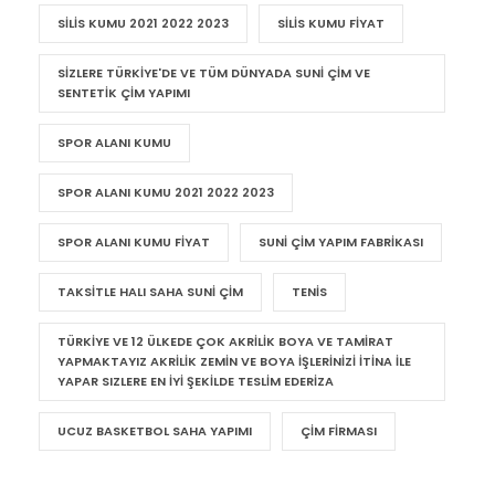
SILIS KUMU 2021 2022 2023
SILIS KUMU FIYAT
SIZLERE TÜRKIYE'DE VE TÜM DÜNYADA SUNI ÇIM VE
SENTETIK ÇIM YAPIMI
SPOR ALANI KUMU
SPOR ALANI KUMU 2021 2022 2023
SPOR ALANI KUMU FIYAT
SUNI ÇIM YAPIM FABRIKASI
TAKSITLE HALI SAHA SUNI ÇIM
TENIS
TÜRKIYE VE 12 ÜLKEDE ÇOK AKRILIK BOYA VE TAMIRAT
YAPMAKTAYIZ AKRILIK ZEMIN VE BOYA IŞLERINIZI ITINA ILE
YAPAR SIZLERE EN IYI ŞEKILDE TESLIM EDERIZA
UCUZ BASKETBOL SAHA YAPIMI
ÇIM FIRMASI