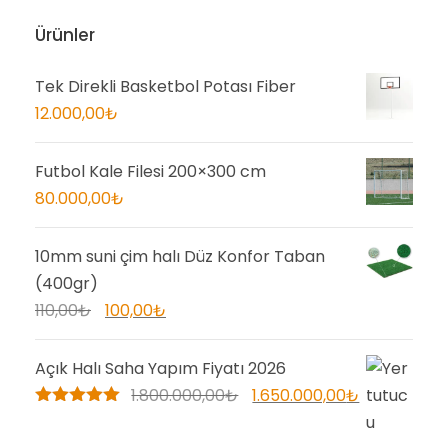
Ürünler
Tek Direkli Basketbol Potası Fiber
12.000,00
₺
Futbol Kale Filesi 200×300 cm
80.000,00
₺
10mm suni çim halı Düz Konfor Taban
(400gr)
O
Ş
110,00
₺
100,00
₺
r
u
i
a
Açık Halı Saha Yapım Fiyatı 2026
j
n
O
Ş
1.800.000,00
₺
1.650.000,00
₺
i
d
5 üzerinden
r
u
5.00
oy aldı
n
a