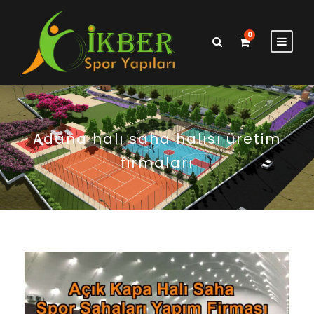
0
Adana halı saha halısı üretim
firmaları