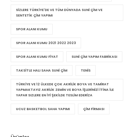
SIZLERE TÜRKIYE'DE VE TÜM DÜNYADA SUNI ÇIM VE
SENTETIK ÇIM YAPIMI
SPOR ALANI KUMU
SPOR ALANI KUMU 2021 2022 2023
SPOR ALANI KUMU FIYAT
SUNI ÇIM YAPIM FABRIKASI
TAKSITLE HALI SAHA SUNI ÇIM
TENIS
TÜRKIYE VE 12 ÜLKEDE ÇOK AKRILIK BOYA VE TAMIRAT
YAPMAKTAYIZ AKRILIK ZEMIN VE BOYA IŞLERINIZI ITINA ILE
YAPAR SIZLERE EN IYI ŞEKILDE TESLIM EDERIZA
UCUZ BASKETBOL SAHA YAPIMI
ÇIM FIRMASI