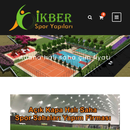
0
Adana halı saha çim fiyatı