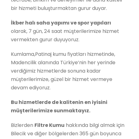
Spor alanı kumu
,
Havuz kumu
,
Kuvars kumu
konularında siz değerli müşterilerimize artan
tecrübe, birikim ve deneyimler ile daha kaliteli
bir hizmeti buluşturmaktan gurur duyar.
İkber halı saha yapımı ve spor yapıları
olarak, 7 gün, 24 saat müşterilerimize hizmet
vermekten gurur duyuyoruz.
Kumlama,Patinaj kumu fiyatları hizmetinde,
Madencilik alanında Türkiye’nin her yerinde
verdiğimiz hizmetlerde sonuna kadar
müşterilerimize, güzel bir hizmet vermeye
devam ediyoruz.
Bu hizmetlerde de kalitenin en iyisini
müşterilerimize sunmaktayız.