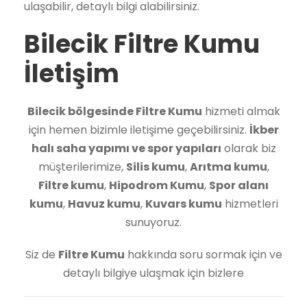
Bizlerden
Filtre Kumu
hakkında bilgi almak için
Bilecik ve diğer bölgelerden 365 gün boyunca
ulaşabilir, detaylı bilgi alabilirsiniz.
Bilecik Filtre Kumu
İletişim
Bilecik bölgesinde Filtre Kumu
hizmeti almak
için hemen bizimle iletişime geçebilirsiniz.
İkber
halı saha yapımı ve spor yapıları
olarak biz
müşterilerimize,
Silis kumu
,
Arıtma kumu
,
Filtre kumu
,
Hipodrom Kumu
,
Spor alanı
kumu
,
Havuz kumu
,
Kuvars kumu
hizmetleri
sunuyoruz.
Siz de
Filtre Kumu
hakkında soru sormak için ve