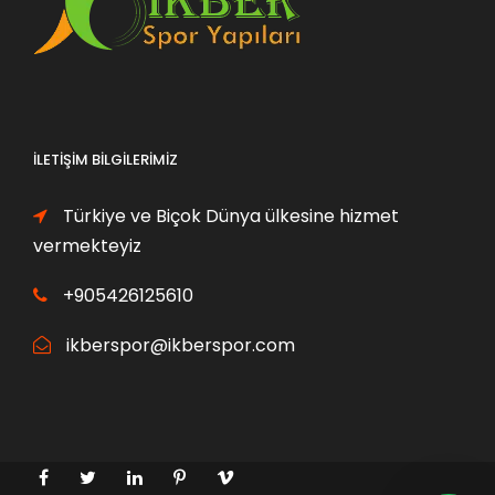
0
0
,
,
0
0
0
0
₺
₺
İLETIŞIM BILGILERIMIZ
.
.
Türkiye ve Biçok Dünya ülkesine hizmet
vermekteyiz
+905426125610
ikberspor@ikberspor.com