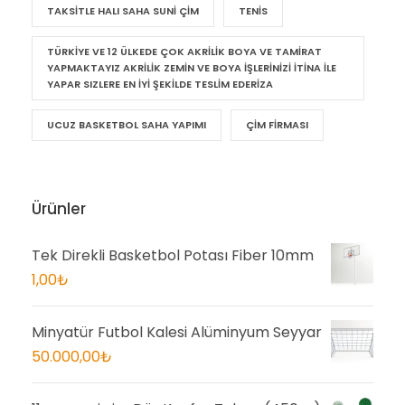
TAKSITLE HALI SAHA SUNI ÇIM
TENIS
TÜRKIYE VE 12 ÜLKEDE ÇOK AKRILIK BOYA VE TAMIRAT
YAPMAKTAYIZ AKRILIK ZEMIN VE BOYA IŞLERINIZI ITINA ILE
YAPAR SIZLERE EN IYI ŞEKILDE TESLIM EDERIZA
UCUZ BASKETBOL SAHA YAPIMI
ÇIM FIRMASI
Ürünler
Tek Direkli Basketbol Potası Fiber 10mm
1,00
₺
Minyatür Futbol Kalesi Alüminyum Seyyar
50.000,00
₺