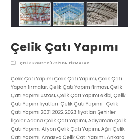
Çelik Çatı Yapımı
ÇELIK KONSTRÜKSIYON FIRMALARI
Çelik Çatı Yapımı Çelik Çatı Yapımı, Çelik Çatı Yapan firmalar, Çelik Çatı Yapım firması, Çelik Çatı Yapımı ustası, Çelik Çatı Yapımı ekibi, Çelik Çatı Yapım fiyatları Çelik Çatı Yapımı Çelik Çatı Yapımı 2021 2022 2023 fiyatları Şehirler İlçeler Adana Çelik Çatı Yapımı, Adıyaman Çelik Çatı Yapımı, Afyon Çelik Çatı Yapımı, Ağrı Çelik Çatı Yapımı, Amasya Çelik Çatı Yapımı, Ankara Çelik Çatı Yapımı, Antalya Çelik Çatı Yapımı, Artvin Çelik Çatı Yapımı, Aydın Çelik Çatı Yapımı, Balıkesir Çelik Çatı Yapımı, Bilecik Çelik Çatı Yapımı, Bingöl Çelik Çatı Yapımı, Bitlis Çelik Çatı Yapımı, Bolu Çelik Çatı Yapımı, Burdur Çelik Çatı Yapımı, Bursa Çelik Çatı Yapımı, Çanakkale Çelik Çatı Yapımı, Çankırı Çelik Çatı Yapımı, Çorum Çelik Çatı Yapımı, Denizli Çelik Çatı Yapımı, Diyarbakır Çelik Çatı Yapımı, Edirne Çelik Çatı Yapımı, Elazığ Çelik Çatı Yapımı, Erzincan Çelik Çatı Yapımı, Erzurum Çelik Çatı Yapımı, Eskişehir Çelik Çatı Yapımı, Gaziantep Çelik Çatı Yapımı, Giresun Çelik Çatı Yapımı, Gümüşhane Çelik Çatı Yapımı, Hakkari Çelik Çatı Yapımı, Hatay Çelik Çatı Yapımı, Isparta Çelik Çatı Yapımı, İçel (Mersin) Çelik Çatı Yapımı, İstanbul Çelik Çatı Yapımı, İzmir Çelik Çatı Yapımı, Kars Çelik Çatı Yapımı, Kastamonu Çelik Çatı Yapımı, Kayseri Çelik Çatı Yapımı, Kırklareli Çelik Çatı Yapımı, Kırşehir Çelik Çatı Yapımı, Kocaeli Çelik Çatı Yapımı, Konya Çelik Çatı Yapımı, Kütahya Çelik Çatı Yapımı, Malatya Çelik Çatı Yapımı, Manisa Çelik Çatı Yapımı, K.maraş Çelik Çatı Yapımı, Mardin Çelik Çatı Yapımı, Muğla Çelik Çatı Yapımı, Muş Çelik Çatı Yapımı, Nevşehir Çelik Çatı Yapımı, Niğde Çelik Çatı Yapımı, Ordu Çelik Çatı Yapımı, Rize Çelik Çatı Yapımı, Sakarya Çelik Çatı Yapımı, Samsun Çelik Çatı Yapımı, Siirt Çelik Çatı Yapımı, Sinop Çelik Çatı Yapımı, Sivas Çelik Çatı Yapımı, Tekirdağ Çelik Çatı Yapımı, Tokat Çelik Çatı Yapımı, Trabzon Çelik Çatı Yapımı, Tunceli Çelik Çatı Yapımı, Şanlıurfa Çelik Çatı Yapımı, Uşak Çelik Çatı Yapımı, Van Çelik Çatı Yapımı, Yozgat Çelik Çatı Yapımı, Zonguldak Çelik Çatı Yapımı, Aksaray Çelik Çatı Yapımı, Bayburt Çelik Çatı Yapımı, Karaman Çelik Çatı Yapımı, Kırıkkale Çelik Çatı Yapımı, Batman Çelik Çatı Yapımı, Şırnak Çelik Çatı Yapımı, Bartın Çelik Çatı Yapımı, Ardahan Çelik Çatı Yapımı, Iğdır Çelik Çatı Yapımı, Yalova Çelik Çatı Yapımı, Karabük Çelik Çatı Yapımı, Kilis Çelik Çatı Yapımı, Osmaniye Çelik Çatı Yapımı,Düzce Çelik Çatı Yapımı, İbradı Çelik Çatı Yapımı, Kaş Çelik Çatı Yapımı, Kemer / Antalya Çelik Çatı Yapımı, Kepez Çelik Çatı Yapımı, Konyaaltı Çelik Çatı Yapımı, Korkuteli Çelik Çatı Yapımı, Gündoğmuş Çelik Çatı Yapımı, Alpu Çelik Çatı Yapımı, Beylikova Çelik Çatı Yapımı, Çifteler Çelik Çatı Yapımı, Günyüzü Çelik Çatı Yapımı, Han Çelik Çatı Yapımı, İnönü Çelik Çatı Yapımı, Mahmudiye Çelik Çatı Yapımı, Mihalgazi Çelik Çatı Yapımı, Mihalıççık Çelik Çatı Yapımı, Odunpazarı Çelik Çatı Yapımı, Sarıcakaya Çelik Çatı Yapımı, Seyitgazi Çelik Çatı Yapımı, Sivrihisar Çelik Çatı Yapımı, Tepebaşı Çelik Çatı Yapımı, Araban Çelik Çatı Yapımı, İslahiye Çelik Çatı Yapımı, Karkamış Çelik Çatı Yapımı, Nizip Çelik Çatı Yapımı, Nurdağı Çelik Çatı Yapımı, Oğuzeli Çelik Çatı Yapımı, Şahinbey Çelik Çatı Yapımı, Şehitkamil Çelik Çatı Yapımı, Yavuzeli Çelik Çatı Yapımı, Alucra Çelik Çatı Yapımı, Bulancak Çelik Çatı Yapımı, Çamoluk Çelik Çatı Yapımı, Çanakçı Çelik Çatı Yapımı, Dereli Çelik Çatı Yapımı, Doğankent Çelik Çatı Yapımı, Espiye Çelik Çatı Yapımı, Eynesil Çelik Çatı Yapımı, Giresun Merkez Çelik Çatı Yapımı, Görele Çelik Çatı Yapımı, Güce Çelik Çatı Yapımı, Keşap Çelik Çatı Yapımı, Piraziz Çelik Çatı Yapımı, Şebinkarahisar Çelik Çatı Yapımı, Tirebolu Çelik Çatı Yapımı, Yağlıdere Çelik Çatı Yapımı, Gümüşhane Merkez Çelik Çatı Yapımı, Kelkit Çelik Çatı Yapımı, Köse Çelik Çatı Yapımı, Kürtün Çelik Çatı Yapımı, Şiran Çelik Çatı Yapımı, Torul Çelik Çatı Yapımı, Çukurca Çelik Çatı Yapımı, Hakkari Merkez Çelik Çatı Yapımı, Şemdinli Çelik Çatı Yapımı, Yüksekova Çelik Çatı Yapımı, Altınözü Çelik Çatı Yapımı, Belen Çelik Çatı Yapımı, Dörtyol Çelik Çatı Yapımı, Erzin Çelik Çatı Yapımı, Hassa Çelik Çatı Yapımı, Hatay Merkez Çelik Çatı Yapımı, İskenderun Çelik Çatı Yapımı, Kırıkhan Çelik Çatı Yapımı, Kumlu Çelik Çatı Yapımı, Reyhanlı Çelik Çatı Yapımı, Samandağ Çelik Çatı Yapımı, Yayladağı Çelik Çatı Yapımı, Aksu / Isparta Çelik Çatı Yapımı, Atabey Çelik Çatı Yapımı, Eğirdir Çelik Çatı Yapımı, Gelendost Çelik Çatı Yapımı, Gönen / Isparta Çelik Çatı Yapımı, Isparta Merkez Çelik Çatı Yapımı, Keçiborlu Çelik Çatı Yapımı, Senirkent Çelik Çatı Yapımı, Sütçüler Çelik Çatı Yapımı, Şarkikaraağaç Çelik Çatı Yapımı, Uluborlu Çelik Çatı Yapımı, Yalvaç Çelik Çatı Yapımı, Yenişarbademli Çelik Çatı Yapımı, Akdeniz Çelik Çatı Yapımı, Anamur Çelik Çatı Yapımı, Aydıncık / Mersin Çelik Çatı Yapımı, Bafra Çelik Çatı Yapımı, Canik Çelik Çatı Yapımı, Çarşamba Çelik Çatı Yapımı, Havza Çelik Çatı Yapımı, İlkadım Çelik Çatı Yapımı, Kavak Çelik Çatı Yapımı, Ladik Çelik Çatı Yapımı, Ondokuzmayıs Çelik Çatı Yapımı, Salıpazarı Çelik Çatı Yapımı, Tekkeköy Çelik Çatı Yapımı, Terme Çelik Çatı Yapımı, Vezirköprü Çelik Çatı Yapımı, Yakakent Çelik Çatı Yapımı, Aydınlar Çelik Çatı Yapımı, Baykan Çelik Çatı Yapımı, Eruh Çelik Çatı Yapımı, Kurtalan Çelik Çatı Yapımı, Pervari Çelik Çatı Yapımı, Siirt Merkez Çelik Çatı Yapımı, Şirvan Çelik Çatı Yapımı, Ayancık Çelik Çatı Yapımı, Boyabat Çelik Çatı Yapımı, Dikmen Çelik Çatı Yapımı, Durağan Çelik Çatı Yapımı, Erfelek Çelik Çatı Yapımı, Gerze Çelik Çatı Yapımı, Saraydüzü Çelik Çatı Yapımı, Sinop Merkez Çelik Çatı Yapımı, Türkeli Çelik Çatı Yapımı, Akıncılar Çelik Çatı Yapımı, Altınyayla / Sivas Çelik Çatı Yapımı, Divriği Çelik Çatı Yapımı, Doğanşar Çelik Çatı Yapımı, Gemerek Çelik Çatı Yapımı, Gölova Çelik Çatı Yapımı, Gürün Çelik Çatı Yapımı, Hafik Çelik Çatı Yapımı, İmranlı Çelik Çatı Yapımı, Kangal Çelik Çatı Yapımı, Koyulhisar Çelik Çatı Yapımı, Sivas Merkez Çelik Çatı Yapımı, Suşehri Çelik Çatı Yapımı, Şarkışla Çelik Çatı Yapımı, Ulaş Çelik Çatı Yapımı, Yıldızeli Çelik Çatı Yapımı, Zara Çelik Çatı Yapımı, Çerkezköy Çelik Çatı Yapımı, Çorlu Çelik Çatı Yapımı, Hayrabolu Çelik Çatı Yapımı, Malkara Çelik Çatı Yapımı, Marmaraereğlisi Çelik Çatı Yapımı, Muratlı Çelik Çatı Yapımı, Saray / Tekirdağ Çelik Çatı Yapımı, Şarköy Çelik Çatı Yapımı, Tekirdağ Merkez Çelik Çatı Yapımı, Almus Çelik Çatı Yapımı, Artova Çelik Çatı Yapımı, Başçiftlik Çelik Çatı Yapımı, Erbaa Çelik Çatı Yapımı, Niksar Çelik Çatı Yapımı, Pazar / Tokat Çelik Çatı Yapımı, Reşadiye Çelik Çatı Yapımı, Sulusaray Çelik Çatı Yapımı, Tokat Merkez Çelik Çatı Yapımı, Turhal Çelik Çatı Yapımı, Siyahyurt / Tokat Çelik Çatı Yapımı, Zile Çelik Çatı Yapımı, Akçaabat Çelik Çatı Yapımı, Araklı Çelik Çatı Yapımı, Arsin Çelik Çatı Yapımı, Beşikdüzü Çelik Çatı Yapımı, Çarşıbaşı Çelik Çatı Yapımı, Çaykara Çelik Çatı Yapımı, Dernekpazarı Çelik Çatı Yapımı, Düzköy Çelik Çatı Yapımı, Hayrat Çelik Çatı Yapımı, Köprübaşı / Trabzon Çelik Çatı Yapımı, Maçka Çelik Çatı Yapımı, Of Çelik Çatı Yapımı, Sürmene Çelik Çatı Yapımı, Şalpazarı Çelik Çatı Yapımı, Tonya Çelik Çatı Yapımı, Trabzon Merkez Çelik Çatı Yapımı, Vakfıkebir Çelik Çatı Yapımı, Yomra Çelik Çatı Yapımı, Çemişgezek Çelik Çatı Yapımı, Hozat Çelik Çatı Yapımı, Mazgirt Çelik Çatı Yapımı, Nazımiye Çelik Çatı Yapımı, Ovacık / Tunceli Çelik Çatı Yapımı, Pertek Çelik Çatı Yapımı, Pülümür Çelik Çatı Yapımı, Tunceli Merkez Çelik Çatı Yapımı, Akçakale Çelik Çatı Yapımı, Birecik Çelik Çatı Yapımı, Bozova Çelik Çatı Yapımı, Ceylanpınar Çelik Çatı Yapımı, Halfeti Çelik Çatı Yapımı, Harran Çelik Çatı Yapımı, Hilvan Çelik Çatı Yapımı, Siverek Çelik Çatı Yapımı, Suruç Çelik Çatı Yapımı, Şanlıurfa Merkez Çelik Çatı Yapımı, Viranşehir Çelik Çatı Yapımı, Banaz Çelik Çatı Yapımı, Eşme Çelik Çatı Yapımı, Karahallı Çelik Çatı Yapımı, Sivaslı Çelik Çatı Yapımı, Ulubey / Uşak Çelik Çatı Yapımı, Uşak Merkez Çelik Çatı Yapımı, Bahçesaray Çelik Çatı Yapımı, Başkale Çelik Çatı Yapımı, Çaldıran Çelik Çatı Yapımı, Çatak Çelik Çatı Yapımı, Edremit / Van Çelik Çatı Yapımı, Erciş Çelik Çatı Yapımı, Gevaş Çelik Çatı Yapımı, Gürpınar Çelik Çatı Yapımı, Muradiye Çelik Çatı Yapımı, Özalp Çelik Çatı Yapımı, Saray / Van Çelik Çatı Yapımı, Van Merkez Çelik Çatı Yapımı, Akdağmadeni Çelik Çatı Yapımı, Aydıncık / Yozgat Çelik Çatı Yapımı, Boğazlıyan Çelik Çatı Yapımı, Çandır Çelik Çatı Yapımı, Çayıralan Çelik Çatı Yapımı, Çekerek Çelik Çatı Yapımı, Kadışehri Çelik Çatı Yapımı, Saraykent Çelik Çatı Yapımı, Sarıkaya Çelik Çatı Yapımı, Sorgun Çelik Çatı Yapımı, Şefaatli Çelik Çatı Yapımı, Yenifakılı Çelik Çatı Yapımı, Yerköy Çelik Çatı Yapımı, Yozgat Merkez Çelik Çatı Yapımı, Alaplı Çelik Çatı Yapımı, Çaycuma Çelik Çatı Yapımı, Devrek Çelik Çatı Yapımı, Ereğli / Zonguldak Çelik Çatı Yapımı, Gökçebey Çelik Çatı Yapımı, Zonguldak Merkez Çelik Çatı Yapımı, Ağaçören Çelik Çatı Yapımı, Aksaray Merkez Çelik Çatı Yapımı, Eskil Çelik Çatı Yapımı, Gülağaç Çelik Çatı Yapımı, Güzelyurt Çelik Çatı Yapımı, Ortaköy Çelik Çatı Yapımı, Sarıyahşi Çelik Çatı Yapımı, Aydıntepe Çelik Çatı Yapımı, Bayburt Merkez Çelik Çatı Yapımı, Demirözü Çelik Çatı Yapımı, Ayrancı Çelik Çatı Yapımı, Başyayla Çelik Çatı Yapımı, Ermenek Çelik Çatı Yapımı, Karaman Merkez Çelik Çatı Yapımı, Kazımkarabekir Çelik Çatı Yapımı, Sarıveliler Çelik Çatı Yapımı, Bahşili Çelik Çatı Yapımı, Balışeyh Çelik Çatı Yapımı, Çelebi Çelik Çatı Yapımı, Delice Çelik Çatı Yapımı, Karakeçili Çelik Çatı Yapımı, Keskin Çelik Çatı Yapımı, Kırıkkale Merkez Çelik Çatı Yapımı, Sulakyurt Çelik Çatı Yapımı, Yahşihan Çelik Çatı Yapımı, Batman Merkez Çelik Çatı Yapımı, Beşiri Çelik Çatı Yapımı, Gercüş Çelik Çatı Yapımı, Hasankeyf Çelik Çatı Yapımı, Kozluk Çelik Çatı Yapımı, Sason Çelik Çatı Yapımı, Beytüşşebap Çelik Çatı Yapımı, Cizre Çelik Çatı Yapımı, Güçlükonak Çelik Çatı Yapımı, İdil Çelik Çatı Yapımı, Silopi Çelik Çatı Yapımı, Şırnak Merkez Çelik Çatı Yapımı, Uludere Çelik Çatı Yapımı, Amasra Çelik Çatı Yapımı, Bartın Merkez Çelik Çatı Yapımı, Kurucaşile Çelik Çatı Yapımı, Ulus Çelik Çatı Yapımı, Ardahan Merkez Çelik