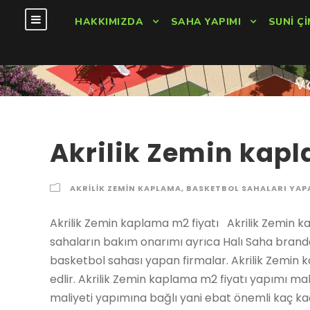
HAKKIMIZDA
SAHA YAPIMI
SUNI ÇI
V
Akrilik Zemin kapl
AKRILIK ZEMIN KAPLAMA
,
BASKETBOL SAHALARI YAP
Akrilik Zemin kaplama m2 fiyatı Akrilik Zemin kaplama m2 fiyatları basketbol ve tenis kort sahaların bakım onarımı ayrıca Halı Saha branda m2 fiyatı Akrilik Zemin kaplama m2 fiyatı, basketbol sahası yapan firmalar. Akrilik Zemin kaplama m2 fiyatı yapımı ortalama 4-10 günde teslim edlir. Akrilik Zemin kaplama m2 fiyatı yapımı maliyeti ne kadar? Akrilik Zemin kaplama m2 fiyatının maliyeti yapımına bağlı yani ebat önemli kaç kaç yapılacağına göre basketbol sahas yapım işi yapılır. kapalı açık Akrilik Zemin kaplama m2 fiyatı Akrilik Zemin kaplama m2 fiyatı kaplama yapımında maliyet önemlidir. Akrilik Zemin kaplama m2 fiyatı Akrilik Zemin kaplama m2 fiyatı yapımı branda ile kapatılır. Akrilik Zemin kaplama m2 fiyatı kaplama tamiri yapan firmalar, spor sahaları tamiri bakım onarım işleri Akrilik Zemin Kaplama Fiyat Listesi. Akrilik Zeminli Spor Sahaları Koşu Yolları ve Bisiklet Yolları Zemin Kaplamaları İçin Fiyat Listesi Akrilik Zemin Kaplama Fiyatı Akrilik Zemin Kaplama Fiyatları ve m² Birim Fiyatı, Akrilik Zemin Kaplama Fiyatları, Cushion Akrilik Zemin Kaplama m2 Fiyatı Firmamız Asfalt kaplama, asfalt döşeme, asfalt serme, uygulamaları ve Akrilik Zemin Kaplama,Epoksi Zemin Kaplama, Poliüretan Zemin Kaplama, Tenis, Basketbol sahası m2 fiyatı Akrilik Zemin kaplama m2 fiyatı Şehirler İlçeler Adana Akrilik Zemin kaplama m2 fiyatı , Adıyaman Akrilik Zemin kaplama m2 fiyatı, Afyon Akrilik Zemin kaplama m2 fiyatı, Ağrı Akrilik Zemin kaplama m2 fiyatı, Amasya Akrilik Zemin kaplama m2 fiyatı, Ankara Akrilik Zemin kaplama m2 fiyatı, Antalya Akrilik Zemin kaplama m2 fiyatı, Artvin Akrilik Zemin kaplama m2 fiyatı, Aydın Akrilik Zemin kaplama m2 fiyatı, Balıkesir Akrilik Zemin kaplama m2 fiyatı, Bilecik Akrilik Zemin kaplama m2 fiyatı, Bingöl Akrilik Zemin kaplama m2 fiyatı, Bitlis Akrilik Zemin kaplama m2 fiyatı, Bolu Akrilik Zemin kaplama m2 fiyatı, Burdur Akrilik Zemin kaplama m2 fiyatı, Bursa Akrilik Zemin kaplama m2 fiyatı, Çanakkale Akrilik Zemin kaplama m2 fiyatı, Çankırı Akrilik Zemin kaplama m2 fiyatı, Çorum Akrilik Zemin kaplama m2 fiyatı, Denizli Akrilik Zemin kaplama m2 fiyatı, Diyarbakır Akrilik Zemin kaplama m2 fiyatı, Edirne Akrilik Zemin kaplama m2 fiyatı, Elazığ Akrilik Zemin kaplama m2 fiyatı , Erzincan Akrilik Zemin kaplama m2 fiyatı, Erzurum Akrilik Zemin kaplama m2 fiyatı, Eskişehir Akrilik Zemin kaplama m2 fiyatı, Gaziantep Akrilik Zemin kaplama m2 fiyatı, Giresun Akrilik Zemin kaplama m2 fiyatı, Gümüşhane Akrilik Zemin kaplama m2 fiyatı, Hakkari Akrilik Zemin kaplama m2 fiyatı, Hatay Akrilik Zemin kaplama m2 fiyatı, Isparta Akrilik Zemin kaplama m2 fiyatı, İçel (Mersin) Akrilik Zemin kaplama m2 fiyatı, İstanbul Akrilik Zemin kaplama m2 fiyatı, İzmir Akrilik Zemin kaplama m2 fiyatı, Kars Akrilik Zemin kaplama m2 fiyatı, Kastamonu Akrilik Zemin kaplama m2 fiyatı, Kayseri Akrilik Zemin kaplama m2 fiyatı, Kırklareli Akrilik Zemin kaplama m2 fiyatı, Kırşehir Akrilik Zemin kaplama m2 fiyatı, Kocaeli Akrilik Zemin kaplama m2 fiyatı, Konya Akrilik Zemin kaplama m2 fiyatı, Kütahya Akrilik Zemin kaplama m2 fiyatı, Malatya Akrilik Zemin kaplama m2 fiyatı, Manisa Akrilik Zemin kaplama m2 fiyatı, K.maraş Akrilik Zemin kaplama m2 fiyatı, Mardin Akrilik Zemin kaplama m2 fiyatı, Muğla Akrilik Zemin kaplama m2 fiyatı, Muş Akrilik Zemin kaplama m2 fiyatı, Nevşehir Akrilik Zemin kaplama m2 fiyatı, Niğde Akrilik Zemin kaplama m2 fiyatı, Ordu Akrilik Zemin kaplama m2 fiyatı, Rize Akrilik Zemin kaplama m2 fiyatı, Sakarya Akrilik Zemin kaplama m2 fiyatı, Samsun Akrilik Zemin kaplama m2 fiyatı, Siirt Akrilik Zemin kaplama m2 fiyatı, Sinop Akrilik Zemin kaplama m2 fiyatı, Sivas Akrilik Zemin kaplama m2 fiyatı, Tekirdağ Akrilik Zemin kaplama m2 fiyatı, Tokat Akrilik Zemin kaplama m2 fiyatı, Trabzon Akrilik Zemin kaplama m2 fiyatı, Tunceli Akrilik Zemin kaplama m2 fiyatı, Şanlıurfa Akrilik Zemin kaplama m2 fiyatı, Uşak Akrilik Zemin kaplama m2 fiyatı, Van Akrilik Zemin kaplama m2 fiyatı, Yozgat Akrilik Zemin kaplama m2 fiyatı, Zonguldak Akrilik Zemin kaplama m2 fiyatı, Aksaray Akrilik Zemin kaplama m2 fiyatı, Bayburt Akrilik Zemin kaplama m2 fiyatı, Karaman Akrilik Zemin kaplama m2 fiyatı, Kırıkkale Akrilik Zemin kaplama m2 fiyatı, Batman Akrilik Zemin kaplama m2 fiyatı, Şırnak Akrilik Zemin kaplama m2 fiyatı, Bartın Akrilik Zemin kaplama m2 fiyatı, Ardahan Akrilik Zemin kaplama m2 fiyatı, Iğdır Akrilik Zemin kaplama m2 fiyatı, Yalova Akrilik Zemin kaplama m2 fiyatı, Karabük Akrilik Zemin kaplama m2 fiyatı, Kilis Akrilik Zemin kaplama m2 fiyatı, Osmaniye Akrilik Zemin kaplama m2 fiyatı, Düzce Akrilik Zemin kaplama m2 fiyatı, İbradı Akrilik Zemin kaplama m2 fiyatı, Kaş Akrilik Zemin kaplama m2 fiyatı, Kemer / Antalya Akrilik Zemin kaplama m2 fiyatı, Kepez Akrilik Zemin kaplama m2 fiyatı, Konyaaltı Akrilik Zemin kaplama m2 fiyatı, Korkuteli Akrilik Zemin kaplama m2 fiyatı, Gündoğmuş Akrilik Zemin kaplama m2 fiyatı, Alpu Akrilik Zemin kaplama m2 fiyatı, Beylikova Akrilik Zemin kaplama m2 fiyatı, Çifteler Akrilik Zemin kaplama m2 fiyatı, Günyüzü Akrilik Zemin kaplama m2 fiyatı, Han Akrilik Zemin kaplama m2 fiyatı, İnönü Akrilik Zemin kaplama m2 fiyatı, Mahmudiye Akrilik Zemin kaplama m2 fiyatı, Mihalgazi Akrilik Zemin kaplama m2 fiyatı, Mihalıççık Akrilik Zemin kaplama m2 fiyatı, 