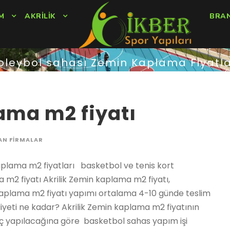
M
AKRILIK
BRA
oleybol sahası Zemin Kaplama Fiyatla
ama m2 fiyatı
AN FIRMALAR
Odunpazarı Akrilik Zemin kaplama m2 fiyatı, Sarıcakaya Akrilik Zemin kaplama m2 fiyatı, Seyitgazi Akrilik Zemin kaplama m2 fiyatı, Sivrihisar Akrilik Zemin kaplama m2 fiyatı, Tepebaşı Akrilik Zemin kaplama m2 fiyatı, Araban Akrilik Zemin kaplama m2 fiyatı, İslahiye Akrilik Zemin kaplama m2 fiyatı, Karkamış Akrilik Zemin kaplama m2 fiyatı, Nizip Akrilik Zemin kaplama m2 fiyatı, Nurdağı Akrilik Zemin kaplama m2 fiyatı, Oğuzeli Akrilik Zemin kaplama m2 fiyatı, Şahinbey Akrilik Zemin kaplama m2 fiyatı, Şehitkamil Akrilik Zemin kaplama m2 fiyatı, Yavuzeli Akrilik Zemin kaplama m2 fiyatı, Alucra Akrilik Zemin kaplama m2 fiyatı, Bulancak Akrilik Zemin kaplama m2 fiyatı, Çamoluk Akrilik Zemin kaplama m2 fiyatı, Çanakçı Akrilik Zemin kaplama m2 fiyatı, Dereli Akrilik Zemin kaplama m2 fiyatı, Doğankent Akrilik Zemin kaplama m2 fiyatı, Espiye Akrilik Zemin kaplama m2 fiyatı, Eynesil Akrilik Zemin kaplama m2 fiyatı, Giresun Merkez Akrilik Zemin kaplama m2 fiyatı, Görele Akrilik Zemin kaplama m2 fiyatı, Güce Akrilik Zemin kaplama m2 fiyatı, Keşap Akrilik Zemin kaplama m2 fiyatı, Piraziz Akrilik Zemin kaplama m2 fiyatı, Şebinkarahisar Akrilik Zemin kaplama m2 fiyatı, Tirebolu Akrilik Zemin kaplama m2 fiyatı, Yağlıdere Akrilik Zemin kaplama m2 fiyatı, Gümüşhane Merkez Akrilik Zemin kaplama m2 fiyatı, Kelkit Akrilik Zemin kaplama m2 fiyatı, Köse Akrilik Zemin kaplama m2 fiyatı, Kürtün Akrilik Zemin kaplama m2 fiyatı, Şiran Akrilik Zemin kaplama m2 fiyatı, Torul Akrilik Zemin kaplama m2 fiyatı, Çukurca Akrilik Zemin kaplama m2 fiyatı, Hakkari Merkez Akrilik Zemin kaplama m2 fiyatı, Şemdinli Akrilik Zemin kaplama m2 fiyatı, Yüksekova Akrilik Zemin kaplama m2 fiyatı, Altınözü Akrilik Zemin kaplama m2 fiyatı, Belen Akrilik Zemin kaplama m2 fiyatı, Dörtyol Akrilik Zemin kaplama m2 fiyatı, Erzin Akrilik Zemin kaplama m2 fiyatı, Hassa Akrilik Zemin kaplama m2 fiyatı, Hatay Merkez Akrilik Zemin kaplama m2 fiyatı, İskenderun Akrilik Zemin kaplama m2 fiyatı, Kırıkhan Akrilik Zemin kaplama m2 fiyatı, Kumlu Akrilik Zemin kaplama m2 fiyatı, Reyhanlı Akrilik Zemin kaplama m2 fiyatı, Samandağ Akrilik Zemin kaplama m2 fiyatı, Yayladağı Akrilik Zemin kaplama m2 fiyatı, Aksu / Isparta Akrilik Zemin kaplama m2 fiyatı, Atabey Akrilik Zemin kaplama m2 fiyatı, Eğirdir Akrilik Zemin kaplama m2 fiyatı, Gelendost Akrilik Zemin kaplama m2 fiyatı, Gönen / Isparta Akrilik Zemin kaplama m2 fiyatı, Isparta Merkez Akrilik Zemin kaplama m2 fiyatı, Keçiborlu Akrilik Zemin kaplama m2 fiyatı, Senirkent Akrilik Zemin kaplama m2 fiyatı, Sütçüler Akrilik Zemin kaplama m2 fiyatı, Şarkikaraağaç Akrilik Zemin kaplama m2 fiyatı, Uluborlu Akrilik Zemin kaplama m2 fiyatı, Yalvaç Akrilik Zemin kaplama m2 fiyatı, Yenişarbademli Akrilik Zemin kaplama m2 fiyatı, Akdeniz Akrilik Zemin kaplama m2 fiyatı, Anamur Akrilik Zemin kaplama m2 fiyatı, Aydıncık / Mersin Akrilik Zemin kaplama m2 fiyatı,Bafra Akrilik Zemin kaplama m2 fiyatı, Canik Akrilik Zemin kaplama m2 fiyatı, Çarşamba Akrilik Zemin kaplama m2 fiyatı, Havza Akrilik Zemin kaplama m2 fiyatı, İlkadım Akrilik Zemin kaplama m2 fiyatı, Kavak Akrilik Zemin kaplama m2 fiyatı, Ladik Akrilik Zemin kaplama m2 fiyatı, Ondokuzmayıs Akrilik Zemin kaplama m2 fiyatı, Salıpazarı Akrilik Zemin kaplama m2 fiyatı, Tekkeköy Akrilik Zemin kaplama m2 fiyatı, Terme Akrilik Zemin kaplama m2 fiyatı, Vezirköprü Akrilik Zemin kaplama m2 fiyatı, Yakakent Akrilik Zemin kaplama m2 fiyatı, Aydınlar Akrilik Zemin kaplama m2 fiyatı, Baykan Akrilik Zemin kaplama m2 fiyatı, Eruh Akrilik Zemin kaplama m2 fiyatı, Kurtalan Akrilik Zemin kaplama m2 fiyatı, Pervari Akrilik Zemin kaplama m2 fiyatı, Siirt Merkez Akrilik Zemin kaplama m2 fiyatı, Şirvan Akrilik Zemin kaplama m2 fiyatı, Ayancık Akrilik Zemin kaplama m2 fiyatı, Boyabat Akrilik Zemin kaplama m2 fiyatı, Dikmen Akrilik Zemin kaplama m2 fiyatı, Durağan Akrilik Zemin kaplama m2 fiyatı, Erfelek Akrilik Zemin kaplama m2 fiyatı, Gerze Akrilik Zemin kaplama m2 fiyatı, Saraydüzü Akrilik Zemin kaplama m2 fiyatı, Sinop Merkez Akrilik Zemin kaplama m2 fiyatı, Türkeli Akrilik Zemin kaplama m2 fiyatı, Akıncılar Akrilik Zemin kaplama m2 fiyatı, Altınyayla / Sivas Akrilik Zemin kaplama m2 fiyatı, Divriği Akrilik Zemin kaplama m2 fiyatı, Doğanşar Akrilik Zemin kaplama m2 fiyatı, Gemerek Akrilik Zemin kaplama m2 fiyatı, Gölova Akrilik Zemin kaplama m2 fiyatı, Gürün Akrilik Zemin kaplama m2 fiyatı, Hafik Akrilik Zemin kaplama m2 fiyatı, İmranlı Akrilik Zemin kaplama m2 fiyatı, Kangal Akrilik Zemin kaplama m2 fiyatı, Koyulhisar Akrilik Zemin kaplama m2 fiyatı, Sivas Merkez Akrilik Zemin kaplama m2 fiyatı, Suşehri Akrilik Zemin kaplama m2 fiyatı, Şarkışla Akrilik Zemin kaplama m2 fiyatı, Ulaş Akrilik Zemin kaplama m2 fiyatı, Yıldızeli Akrilik Zemin kaplama m