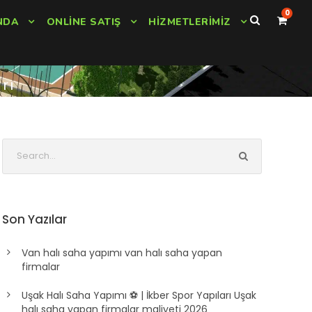
0
NDA
ONLINE SATIŞ
HIZMETLERIMIZ
rı
Son Yazılar
Van halı saha yapımı van halı saha yapan
firmalar
Uşak Halı Saha Yapımı ⚽ | İkber Spor Yapıları Uşak
halı saha yapan firmalar maliyeti 2026