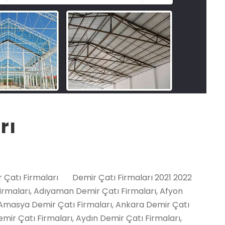
rı
 Çatı Firmaları, Yalvaç Demir Çatı Firmaları, Yenişarbademli Demir Çatı Firmaları, Akdeniz Demir Çatı Firmaları, Anamur Demir Çatı Firmaları, Aydıncık / Mersin Demir Çatı Firmaları, Bafra Demir Çatı Firmaları, Canik Demir Çatı Firmaları, Çarşamba Demir Çatı Firmaları, Havza Demir Çatı Firmaları, İlkadım Demir Çatı Firmaları, Kavak Demir Çatı Firmaları, Ladik Demir Çatı Firmaları, Ondokuzmayıs Demir Çatı Firmaları, Salıpazarı Demir Çatı Firmaları, Tekkeköy Demir Çatı Firmaları, Terme Demir Çatı Firmaları, Vezirköprü Demir Çatı Firmaları, Yakakent Demir Çatı Firmaları, Aydınlar Demir Çatı Firmaları, Baykan Demir Çatı Firmaları, Eruh Demir Çatı Firmaları, Kurtalan Demir Çatı Firmaları, Pervari Demir Çatı Firmaları, Siirt Merkez Demir Çatı Firmaları, Şirvan Demir Çatı Firmaları, Ayancık Demir Çatı Firmaları, Boyabat Demir Çatı Firmaları, Dikmen Demir Çatı Firmaları, Durağan Demir Çatı Firmaları, Erfelek Demir Çatı Firmaları, Gerze Demir Çatı Firmaları, Saraydüzü Demir Çatı Firmaları, Sinop Merkez Demir Çatı Firmaları, Türkeli Demir Çatı Firmaları, Akıncılar Demir Çatı Firmaları, Altınyayla / Sivas Demir Çatı Firmaları, Divriği Demir Çatı Firmaları, Doğanşar Demir Çatı Firmaları, Gemerek Demir Çatı Firmaları, Gölova Demir Çatı Firmaları, Gürün Demir Çatı Firmaları, Hafik Demir Çatı Firmaları, İmranlı Demir Çatı Firmaları, Kangal Demir Çatı Firmaları, Koyulhisar Demir Çatı Firmaları, Sivas Merkez Demir Çatı Firmaları, Suşehri Demir Çatı Firmaları, Şarkışla Demir Çatı Firmaları, Ulaş Demir Çatı Firmaları, Yıldızeli Demir Çatı Firmaları, Zara Demir Çatı Firmaları, Çerkezköy Demir Çatı Firmaları, Çorlu Demir Çatı Firmaları, Hayrabolu Demir Çatı Firmaları, Malkara Demir Çatı Firmaları, Marmaraereğlisi Demir Çatı Firmaları, Muratlı Demir Çatı Firmaları, Saray / Tekirdağ Demir Çatı Firmaları, Şarköy Demir Çatı Firmaları, Tekirdağ Merkez Demir Çatı Firmaları, Almus Demir Çatı Firmaları, Artova Demir Çatı Firmaları, Başçiftlik Demir Çatı Firmaları,Erbaa Demir Çatı Firmaları, Niksar Demir Çatı Firmaları, Pazar / Tokat Demir Çatı Firmaları, Reşadiye Demir Çatı Firmaları, Sulusaray Demir Çatı Firmaları, Tokat Merkez Demir Çatı Firmaları, Turhal Demir Çatı Firmaları, Siyahyurt / Tokat Demir Çatı Firmaları, Zile Demir Çatı Firmaları, Akçaabat Demir Çatı Firmaları, Araklı Demir Çatı Firmaları, Arsin Demir Çatı Firmaları, Beşikdüzü Demir Çatı Firmaları, Çarşıbaşı Demir Çatı Firmaları, Çaykara Demir Çatı Firmaları, Dernekpazarı Demir Çatı Firmaları, Düzköy Demir Çatı Firmaları, Hayrat Demir Çatı Firmaları, Köprübaşı / Trabzon Demir Çatı Firmaları, Maçka Demir Çatı Firmaları, Of Demir Çatı Firmaları, Sürmene Demir Çatı Firmaları, Şalpazarı Demir Çatı Firmaları, Tonya Demir Çatı Firmaları, Trabzon Merkez Demir Çatı Firmaları, Vakfıkebir Demir Çatı Firmaları, Yomra Demir Çatı Firmaları, Çemişgezek Demir Çatı Firmaları, Hozat Demir Çatı Firmaları, Mazgirt Demir Çatı Firmaları, Nazımiye Demir Çatı Firmaları, Ovacık / Tunceli Demir Çatı Firmaları, Pertek Demir Çatı Firmaları, Pülümür Demir Çatı Firmaları, Tunceli Merkez Demir Çatı Firmaları, Akçakale Demir Çatı Firmaları, Birecik Demir Çatı Firmaları, Bozova Demir Çatı Firmaları, Ceylanpınar Demir Çatı Firmaları, Halfeti Demir Çatı Firmaları, Harran Demir Çatı Firmaları, Hilvan Demir Çatı Firmaları, Siverek Demir Çatı Firmaları, Suruç Demir Çatı Firmaları, Şanlıurfa Merkez Demir Çatı Firmaları, Viranşehir Demir Çatı Firmaları, Banaz Demir Çatı Firmaları, Eşme Demir Çatı Firmaları, Karahallı Demir Çatı Firmaları, Sivaslı Demir Çatı Firmaları, Ulubey / Uşak Demir Çatı Firmaları, Uşak Merkez Demir Çatı Firmaları, Bahçesaray Demir Çatı Firmaları, Başkale Demir Çatı Firmaları, Çaldıran Demir Çatı Firmaları, Çatak Demir Çatı Firmaları, Edremit / Van Demir Çatı Firmaları, Erciş Demir Çatı Firmaları, Gevaş Demir Çatı Firmaları, Gürpınar Demir Çatı Firmaları, Muradiye Demir Çatı Firmaları, Özalp Demir Çatı Firmaları, Saray / Van Demir Çatı Firmaları, Van Merkez Demir Çatı Firmaları, Akdağmadeni Demir Çatı Firmaları, Aydıncık / Yozgat Demir Çatı Firmaları, Boğazlıyan Demir Çatı Firmaları, Çandır Demir Çatı Firmaları, Çayıralan Demir Çatı Firmaları, Çekerek Demir Çatı Firmaları, Kadışehri Demir Çatı Firmaları, Saraykent Demir Çatı Firmaları, Sarıkaya Demir Çatı Firmaları, Sorgun Demir Çatı Firmaları, Şefaatli Demir Çatı Firmaları, Yenifakılı Demir Çatı Firmaları, Yerköy Demir Çatı Firmaları, Yozgat Merkez Demir Çatı Firmaları, Alaplı Demir Çatı Firmaları, Çaycuma Demir Çatı Firmaları, Devrek Demir Çatı Firmaları, Ereğli / Zonguldak Demir Çatı Firmaları, Gökçebey Demir Çatı Firmaları, Zonguldak Merkez Demir Çatı Firmaları, Ağaçören Demir Çatı Firmaları, Aksaray Merkez Demir Çatı Firmaları, Eskil Demir Çatı Firmaları, Gülağaç Demir Çatı Firmaları, Güzelyurt Demir Çatı Firmaları, Ortaköy Demir Çatı Firmaları, Sarıyahşi Demir Çatı Firmaları, Aydıntepe Demir Çatı Firmaları, Bayburt Merkez Demir Çatı Firmaları, Demirözü Demir Çatı Firmaları, Ayrancı Demir Çatı Firmaları, Başyayla Demir Çatı Firmaları, Ermenek Demir Çatı Firmaları, Karama