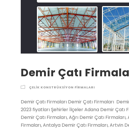
Demir Çatı Firmala
ÇELIK KONSTRÜKSIYON FIRMALARI
Demir Çatı Firmaları Demir Çatı Firmaları Demir Çatı Firmaları Demir Çatı Firmaları 2021 2022 2023 fiyatları Şehirler İlçeler Adana Demir Çatı Firmaları, Adıyaman Demir Çatı Firmaları, Afyon Demir Çatı Firmaları, Ağrı Demir Çatı Firmaları, Amasya Demir Çatı Firmaları, Ankara Demir Çatı Firmaları, Antalya Demir Çatı Firmaları, Artvin Demir Çatı Firmaları, Aydın Demir Çatı Firmaları, Balıkesir Demir Çatı Firmaları, Bilecik Demir Çatı Firmaları, Bingöl Demir Çatı Firmaları, Bitlis Demir Çatı Firmaları, Bolu Demir Çatı Firmaları, Burdur Demir Çatı Firmaları, Bursa Demir Çatı Firmaları, Çanakkale Demir Çatı Firmaları, Çankırı Demir Çatı Firmaları, Çorum Demir Çatı Firmaları, Denizli Demir Çatı Firmaları, Diyarbakır Demir Çatı Firmaları, Edirne Demir Çatı Firmaları, Elazığ Demir Çatı Firmaları, Erzincan Demir Çatı Firmaları, Erzurum Demir Çatı Firmaları, Eskişehir Demir Çatı Firmaları, Gaziantep Demir Çatı Firmaları, Giresun Demir Çatı Firmaları, Gümüşhane Demir Çatı Firmaları, Hakkari Demir Çatı Firmaları, Hatay Demir Çatı Firmaları, Isparta Demir Çatı Firmaları, İçel (Mersin) Demir Çatı Firmaları, İstanbul Demir Çatı Firmaları, İzmir Demir Çatı Firmaları, Kars Demir Çatı Firmaları, Kastamonu Demir Çatı Firmaları, Kayseri Demir Çatı Firmaları, Kırklareli Demir Çatı Firmaları, Kırşehir Demir Çatı Firmaları, Kocaeli Demir Çatı Firmaları, Konya Demir Çatı Firmaları, Kütahya Demir Çatı Firmaları, Malatya Demir Çatı Firmaları, Manisa Demir Çatı Firmaları, K.maraş Demir Çatı Firmaları, Mardin Demir Çatı Firmaları, Muğla Demir Çatı Firmaları, Muş Demir Çatı Firmaları, Nevşehir Demir Çatı Firmaları, Niğde Demir Çatı Firmaları, Ordu Demir Çatı Firmaları, Rize Demir Çatı Firmaları, Sakarya Demir Çatı Firmaları, Samsun Demir Çatı Firmaları, Siirt Demir Çatı Firmaları, Sinop Demir Çatı Firmaları, Sivas Demir Çatı Firmaları, Tekirdağ Demir Çatı Firmaları, Tokat Demir Çatı Firmaları, Trabzon Demir Çatı Firmaları, Tunceli Demir Çatı Firmaları, Şanlıurfa Demir Çatı Firmaları, Uşak Demir Çatı Firmaları, Van Demir Çatı Firmaları, Yozgat Demir Çatı Firmaları, Zonguldak Demir Çatı Firmaları, Aksaray Demir Çatı Firmaları, Bayburt Demir Çatı Firmaları, Karaman Demir Çatı Firmaları, Kırıkkale Demir Çatı Firmaları, Batman Demir Çatı Firmaları, Şırnak Demir Çatı Firmaları, Bartın Demir Çatı Firmaları, Ardahan Demir Çatı Firmaları, Iğdır Demir Çatı Firmaları, Yalova Demir Çatı Firmaları, Karabük Demir Çatı Firmaları, Kilis Demir Çatı Firmaları, Osmaniye Demir Çatı Firmaları, Düzce Demir Çatı Firmaları, İbradı Demir Çatı Firmaları, Kaş Demir Çatı Firmaları, Kemer / Antalya Demir Çatı Firmaları, Kepez Demir Çatı Firmaları, Konyaaltı Demir Çatı Firmaları, Korkuteli Demir Çatı Firmaları, Gündoğmuş Demir Çatı Firmaları, Alpu Demir Çatı Firmaları, Beylikova Demir Çatı Firmaları, Çifteler Demir Çatı Firmaları, Günyüzü Demir Çatı Firmaları, Han Demir Çatı Firmaları, İnönü Demir Çatı Firmaları, Mahmudiye Demir Çatı Firmaları, Mihalgazi Demir Çatı Firmaları, Mihalıççık Demir Çatı Firmaları, Odunpazarı Demir Çatı Firmaları, Sarıcakaya Demir Çatı Firmaları, Seyitgazi Demir Çatı Firmaları, Sivrihisar Demir Çatı Firmaları, Tepebaşı Demir Çatı Firmaları, Araban Demir Çatı Firmaları, İslahiye Demir Çatı Firmaları, Karkamış Demir Çatı Firmaları, Nizip Demir Çatı Firmaları, Nurdağı Demir Çatı Firmaları, Oğuzeli Demir Çatı Firmaları, Şahinbey Demir Çatı Firmaları, Şehitkamil Demir Çatı Firmaları, Yavuzeli Demir Çatı Firmaları, Alucra Demir Çatı Firmaları, Bulancak Demir Çatı Firmaları, Çamoluk Demir Çatı Firmaları, Çanakçı Demir Çatı Firmaları, Dereli Demir Çatı Firmaları, Doğankent Demir Çatı Firmaları, Espiye Demir Çatı Firmaları, Eynesil Demir Çatı Firmaları, Giresun Merkez Demir Çatı Firmaları, Görele Demir Çatı Firmaları, Güce Demir Çatı Firmaları, Keşap Demir Çatı Firmaları, Piraziz Demir Çatı Firmaları, Şebinkarahisar Demir Çatı Firmaları, Tirebolu Demir Çatı Firmaları, Yağlıdere Demir Çatı Firmaları, Gümüşhane Merkez Demir Çatı Firmaları, Kelkit Demir Çatı Firmaları, Köse Demir Çatı Firmaları, Kürtün Demir Çatı Firmaları, Şiran Demir Çatı Firmaları, Torul Demir Çatı Firmaları, Çukurca Demir Çatı Firmaları, Hakkari Merkez Demir Çatı Firmaları, Şemdinli Demir Çatı Firmaları, Yüksekova Demir Çatı Firmaları, Altınözü Demir Çatı Firmaları, Belen Demir Çatı Firmaları, Dörtyol Demir Çatı Firmaları, Erzin Demir Çatı Firmaları, Hassa Demir Çatı Firmaları, Hatay Merkez Demir Çatı Firmaları, İskenderun Demir Çatı Firmaları, Kırıkhan Demir Çatı Firmaları, Kumlu Demir Çatı Firmaları, Reyhanlı Demir Çatı Firmaları, Samandağ Demir Çatı Firmaları, Yayladağı Demir Çatı Firmaları, Aksu / Isparta Demir Çatı Firmaları, Atabey Demir Çatı Firmaları, Eğirdir Demir Çatı Firmaları, Gelendost Demir Çatı Firmaları, Gönen / Isparta Demir Çatı Firmaları, Isparta Merkez Demir Çatı Firmaları, Keçiborlu Demir Çatı Firmaları, Senirkent Demir Çatı Firmaları, Sütçüler Demir Çatı Firmaları, Şarkikaraağaç Demir Çatı Firmaları, Uluborlu Demir