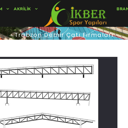
M
AKRILIK
BRA
Trabzon Demir Çatı Firmaları