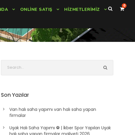
0
NDA
ONLINE SATIŞ
HIZMETLERIMIZ
Son Yazılar
Van halı saha yapımı van halı saha yapan
firmalar
Uşak Halı Saha Yapımı ⚽ | İkber Spor Yapıları Uşak
halı saha yapan firmalar maliyeti 2026