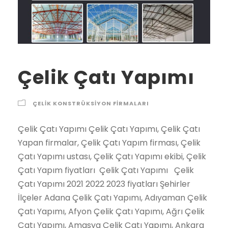
Çelik Çatı Yapımı
ÇELIK KONSTRÜKSIYON FIRMALARI
Çelik Çatı Yapımı Çelik Çatı Yapımı, Çelik Çatı Yapan firmalar, Çelik Çatı Yapım firması, Çelik Çatı Yapımı ustası, Çelik Çatı Yapımı ekibi, Çelik Çatı Yapım fiyatları Çelik Çatı Yapımı Çelik Çatı Yapımı 2021 2022 2023 fiyatları Şehirler İlçeler Adana Çelik Çatı Yapımı, Adıyaman Çelik Çatı Yapımı, Afyon Çelik Çatı Yapımı, Ağrı Çelik Çatı Yapımı, Amasya Çelik Çatı Yapımı, Ankara Çelik Çatı Yapımı, Antalya Çelik Çatı Yapımı, Artvin Çelik Çatı Yapımı, Aydın Çelik Çatı Yapımı, Balıkesir Çelik Çatı Yapımı, Bilecik Çelik Çatı Yapımı, Bingöl Çelik Çatı Yapımı, Bitlis Çelik Çatı Yapımı, Bolu Çelik Çatı Yapımı, Burdur Çelik Çatı Yapımı, Bursa Çelik Çatı Yapımı, Çanakkale Çelik Çatı Yapımı, Çankırı Çelik Çatı Yapımı, Çorum Çelik Çatı Yapımı, Denizli Çelik Çatı Yapımı, Diyarbakır Çelik Çatı Yapımı, Edirne Çelik Çatı Yapımı, Elazığ Çelik Çatı Yapımı, Erzincan Çelik Çatı Yapımı, Erzurum Çelik Çatı Yapımı, Eskişehir Çelik Çatı Yapımı, Gaziantep Çelik Çatı Yapımı, Giresun Çelik Çatı Yapımı, Gümüşhane Çelik Çatı Yapımı, Hakkari Çelik Çatı Yapımı, Hatay Çelik Çatı Yapımı, Isparta Çelik Çatı Yapımı, İçel (Mersin) Çelik Çatı Yapımı, İstanbul Çelik Çatı Yapımı, İzmir Çelik Çatı Yapımı, Kars Çelik Çatı Yapımı, Kastamonu Çelik Çatı Yapımı, Kayseri Çelik Çatı Yapımı, Kırklareli Çelik Çatı Yapımı, Kırşehir Çelik Çatı Yapımı, Kocaeli Çelik Çatı Yapımı, Konya Çelik Çatı Yapımı, Kütahya Çelik Çatı Yapımı, Malatya Çelik Çatı Yapımı, Manisa Çelik Çatı Yapımı, K.maraş Çelik Çatı Yapımı, Mardin Çelik Çatı Yapımı, Muğla Çelik Çatı Yapımı, Muş Çelik Çatı Yapımı, Nevşehir Çelik Çatı Yapımı, Niğde Çelik Çatı Yapımı, Ordu Çelik Çatı Yapımı, Rize Çelik Çatı Yapımı, Sakarya Çelik Çatı Yapımı, Samsun Çelik Çatı Yapımı, Siirt Çelik Çatı Yapımı, Sinop Çelik Çatı Yapımı, Sivas Çelik Çatı Yapımı, Tekirdağ Çelik Çatı Yapımı, Tokat Çelik Çatı Yapımı, Trabzon Çelik Çatı Yapımı, Tunceli Çelik Çatı Yapımı, Şanlıurfa Çelik Çatı Yapımı, Uşak Çelik Çatı Yapımı, Van Çelik Çatı Yapımı, Yozgat Çelik Çatı Yapımı, Zonguldak Çelik Çatı Yapımı, Aksaray Çelik Çatı Yapımı, Bayburt Çelik Çatı Yapımı, Karaman Çelik Çatı Yapımı, Kırıkkale Çelik Çatı Yapımı, Batman Çelik Çatı Yapımı, Şırnak Çelik Çatı Yapımı, Bartın Çelik Çatı Yapımı, Ardahan Çelik Çatı Yapımı, Iğdır Çelik Çatı Yapımı, Yalova Çelik Çatı Yapımı, Karabük Çelik Çatı Yapımı, Kilis Çelik Çatı Yapımı, Osmaniye Çelik Çatı Yapımı,Düzce Çelik Çatı Yapımı, İbradı Çelik Çatı Yapımı, Kaş Çelik Çatı Yapımı, Kemer / Antalya Çelik Çatı Yapımı, Kepez Çelik Çatı Yapımı, Konyaaltı Çelik Çatı Yapımı, Korkuteli Çelik Çatı Yapımı, Gündoğmuş Çelik Çatı Yapımı, Alpu Çelik Çatı Yapımı, Beylikova Çelik Çatı Yapımı, Çifteler Çelik Çatı Yapımı, Günyüzü Çelik Çatı Yapımı, Han Çelik Çatı Yapımı, İnönü Çelik Çatı Yapımı, Mahmudiye Çelik Çatı Yapımı, Mihalgazi Çelik Çatı Yapımı, Mihalıççık Çelik Çatı Yapımı, Odunpazarı Çelik Çatı Yapımı, Sarıcakaya Çelik Çatı Yapımı, Seyitgazi Çelik Çatı Yapımı, Sivrihisar Çelik Çatı Yapımı, Tepebaşı Çelik Çatı Yapımı, Araban Çelik Çatı Yapımı, İslahiye Çelik Çatı Yapımı, Karkamış Çelik Çatı Yapımı, Nizip Çelik Çatı Yapımı, Nurdağı Çelik Çatı Yapımı, Oğuzeli Çelik Çatı Yapımı, Şahinbey Çelik Çatı Yapımı, Şehitkamil Çelik Çatı Yapımı, Yavuzeli Çelik Çatı Yapımı, Alucra Çelik Çatı Yapımı, Bulancak Çelik Çatı Yapımı, Çamoluk Çelik Çatı Yapımı, Çanakçı Çelik Çatı Yapımı, Dereli Çelik Çatı Yapımı, Doğankent Çelik Çatı Yapımı, Espiye Çelik Çatı Yapımı, Eynesil Çelik Çatı Yapımı, Giresun Merkez Çelik Çatı Yapımı, Görele Çelik Çatı Yapımı, Güce Çelik Çatı Yapımı, Keşap Çelik Çatı Yapımı, Piraziz Çelik Çatı Yapımı, Şebinkarahisar Çelik Çatı Yapımı, Tirebolu Çelik Çatı Yapımı, Yağlıdere Çelik Çatı Yapımı, Gümüşhane Merkez Çelik Çatı Yapımı, Kelkit Çelik Çatı Yapımı, Köse Çelik Çatı Yapımı, Kürtün Çelik Çatı Yapımı, Şiran Çelik Çatı Yapımı, Torul Çelik Çatı Yapımı, Çukurca Çelik Çatı Yapımı, Hakkari Merkez Çelik Çatı Yapımı, Şemdinli Çelik Çatı Yapımı, Yüksekova Çelik Çatı Yapımı, Altınözü Çelik Çatı Yapımı, Belen Çelik Çatı Yapımı, Dörtyol Çelik Çatı Yapımı, Erzin Çelik Çatı Yapımı, Hassa Çelik Çatı Yapımı, Hatay Merkez Çelik Çatı Yapımı, İskenderun Çelik Çatı Yapımı, Kırıkhan Çelik Çatı Yapımı, Kumlu Çelik Çatı Yapımı, Reyhanlı Çelik Çatı Yapımı, Samandağ Çelik Çatı Yapımı, Yayladağı Çelik Çatı Yapımı, Aksu / Isparta Çelik Çatı Yapımı, Atabey Çelik Çatı Yapımı, Eğirdir Çelik Çatı Yapımı, Gelendost Çelik Çatı Yapımı, Gönen / Isparta Çelik Çatı Yapımı, Isparta Merkez Çelik Çatı Yapımı, Keçiborlu Çelik Çatı Yapımı, Senirkent Çelik Çatı Yapımı, Sütçüler Çelik Çatı Yapımı, Şarkikaraağaç Çelik Çatı Yapımı, Uluborlu Çelik Çatı Yapımı, Yalvaç Çelik Çatı Yapımı, Yenişarbademli Çelik Çatı Yapımı, Akdeniz Çelik Çatı Yapımı, Anamur Çelik Çatı Yapımı, Aydıncık / Mersin Çelik Çatı Yapımı, Bafra Çelik Çatı Yapımı, Canik Çelik Çatı Yapımı, Çarşamba Çelik Çatı Yapımı, Havza Çelik Çatı Yapımı, İlkadım Çelik Çatı Yapımı, Kavak Çelik Çatı Yapımı, Ladik Çelik Çatı Yapımı, Ondokuzmayıs Çelik Çatı Yapımı, Salıpazarı Çelik Çatı Yapımı, Tekkeköy Çelik Çatı Yapımı, Terme Çelik Çatı Yapımı, Vezirköprü Çelik Çatı Yapımı, Yakakent Çelik Çatı Yapımı, Aydınlar Çelik Çatı Yapımı, Baykan Çelik Çatı Yapımı, Eruh Çelik Çatı Yapımı, Kurtalan Çelik Çatı Yapımı, Pervari Çelik Çatı Yapımı, Siirt Merkez Çelik Çatı Yapımı, Şirvan Çelik Çatı Yapımı, Ayancık Çelik Çatı Yapımı, Boyabat Çelik Çatı Yapımı, Dikmen Çelik Çatı Yapımı, Durağan Çelik Çatı Yapımı, Erfelek Çelik Çatı Yapımı, Gerze Çelik Çatı Yapımı, Saraydüzü Çelik Çatı Yapımı, Sinop Merkez Çelik Çatı Yapımı, Türkeli Çelik Çatı Yapımı, Akıncılar Çelik Çatı Yapımı, Altınyayla / Sivas Çelik Çatı Yapımı, Divriği Çelik Çatı Yapımı, Doğanşar Çelik Çatı Yapımı, Gemerek Çelik Çatı Yapımı, Gölova Çelik Çatı Yapımı, Gürün Çelik Çatı Yapımı, Hafik Çelik Çatı Yapımı, İmranlı Çelik Çatı Yapımı, Kangal Çelik Çatı Yapımı, Koyulhisar Çelik Çatı Yapımı, Sivas Merkez Çelik Çatı Yapımı, Suşehri Çelik Çatı Yapımı, Şarkışla Çelik Çatı Yapımı, Ulaş Çelik Çatı Yapımı, Yıldızeli Çelik Çatı Yapımı, Zara Çelik Çatı Yapımı, Çerkezköy Çelik Çatı Yapımı, Çorlu Çelik Çatı Yapımı, Hayrabolu Çelik Çatı Yapımı, Malkara Çelik Çatı Yapımı, Marmaraereğlisi Çelik Çatı Yapımı, Muratlı Çelik Çatı Yapımı, Saray / Tekirdağ Çelik Çatı Yapımı, Şarköy Çelik Çatı Yapımı, Tekirdağ Merkez Çelik Çatı Yapımı, Almus Çelik Çatı Yapımı, Artova Çelik Çatı Yapımı, Başçiftlik Çelik Çatı Yapımı, Erbaa Çelik Çatı Yapımı, Niksar Çelik Çatı Yapımı, Pazar / Tokat Çelik Çatı Yapımı, Reşadiye Çelik Çatı Yapımı, Sulusaray Çelik Çatı Yapımı, Tokat Merkez Çelik Çatı Yapımı, Turhal Çelik Çatı Yapımı, Siyahyurt / Tokat Çelik Çatı Yapımı, Zile Çelik Çatı Yapımı, Akçaabat Çelik Çatı Yapımı, Araklı Çelik Çatı Yapımı, Arsin Çelik Çatı Yapımı, Beşikdüzü Çelik Çatı Yapımı, Çarşıbaşı Çelik Çatı Yapımı, Çaykara Çelik Çatı Yapımı, Dernekpazarı Çelik Çatı Yapımı, Düzköy Çelik Çatı Yapımı, Hayrat Çelik Çatı Yapımı, Köprübaşı / Trabzon Çelik Çatı Yapımı, Maçka Çelik Çatı Yapımı, Of Çelik Çatı Yapımı, Sürmene Çelik Çatı Yapımı, Şalpazarı Çelik Çatı Yapımı, Tonya Çelik Çatı Yapımı, Trabzon Merkez Çelik Çatı Yapımı, Vakfıkebir Çelik Çatı Yapımı, Yomra Çelik Çatı Yapımı, Çemişgezek Çelik Çatı Yapımı, Hozat Çelik Çatı Yapımı, Mazgirt Çelik Çatı Yapımı, Nazımiye Çelik Çatı Yapımı, Ovacık / Tunceli Çelik Çatı Yapımı, Pertek Çelik Çatı Yapımı, Pülümür Çelik Çatı Yapımı, Tunceli Merkez Çelik Çatı Yapımı, Akçakale Çelik Çatı Yapımı, Birecik Çelik Çatı Yapımı, Bozova Çelik Çatı Yapımı, Ceylanpınar Çelik Çatı Yapımı, Halfeti Çelik Çatı Yapımı, Harran Çelik Çatı Yapımı, Hilvan Çelik Çatı Yapımı, Siverek Çelik Çatı Yapımı, Suruç Çelik Çatı Yapımı, Şanlıurfa Merkez Çelik Çatı Yapımı, Viranşehir Çelik Çatı Yapımı, Banaz Çelik Çatı Yapımı, Eşme Çelik Çatı Yapımı, Karahallı Çelik Çatı Yapımı, Sivaslı Çelik Çatı Yapımı, Ulubey / Uşak Çelik Çatı Yapımı, Uşak Merkez Çelik Çatı Yapımı, Bahçesaray Çelik Çatı Yapımı, Başkale Çelik Çatı Yapımı, Çaldıran Çelik Çatı Yapımı, Çatak Çelik Çatı Yapımı, Edremit / Van Çelik Çatı Yapımı, Erciş Çelik Çatı Yapımı, Gevaş Çelik Çatı Yapımı, Gürpınar Çelik Çatı Yapımı, Muradiye Çelik Çatı Yapımı, Özalp Çelik Çatı Yapımı, Saray / Van Çelik Çatı Yapımı, Van Merkez Çelik Çatı Yapımı, Akdağmadeni Çelik Çatı Yapımı, Aydıncık / Yozgat Çelik Çatı Yapımı, Boğazlıyan Çelik Çatı Yapımı, Çandır Çelik Çatı Yapımı, Çayıralan Çelik Çatı Yapımı, Çekerek Çelik Çatı Yapımı, Kadışehri Çelik Çatı Yapımı, Saraykent Çelik Çatı Yapımı, Sarıkaya Çelik Çatı Yapımı, Sorgun Çelik Çatı Yapımı, Şefaatli Çelik Çatı Yapımı, Yenifakılı Çelik Çatı Yapımı, Yerköy Çelik Çatı Yapımı, Yozgat Merkez Çelik Çatı Yapımı, Alaplı Çelik Çatı Yapımı, Çaycuma Çelik Çatı Yapımı, Devrek Çelik Çatı Yapımı, Ereğli / Zonguldak Çelik Çatı Yapımı, Gökçebey Çelik Çatı Yapımı, Zonguldak Merkez Çelik Çatı Yapımı, Ağaçören Çelik Çatı Yapımı, Aksaray Merkez Çelik Çatı Yapımı, Eskil Çelik Çatı Yapımı, Gülağaç Çelik Çatı Yapımı, Güzelyurt Çelik Çatı Yapımı, Ortaköy Çelik Çatı Yapımı, Sarıyahşi Çelik Çatı Yapımı, Aydıntepe Çelik Çatı Yapımı, Bayburt Merkez Çelik Çatı Yapımı, Demirözü Çelik Çatı Yapımı, Ayrancı Çelik Çatı Yapımı, Başyayla Çelik Çatı Yapımı, Ermenek Çelik Çatı Yapımı, Karaman Merkez Çelik Çatı Yapımı, Kazımkarabekir Çelik Çatı Yapımı, Sarıveliler Çelik Çatı Yapımı, Bahşili Çelik Çatı Yapımı, Balışeyh Çelik Çatı Yapımı, Çelebi Çelik Çatı Yapımı, Delice Çelik Çatı Yapımı, Karakeçili Çelik Çatı Yapımı, Keskin Çelik Çatı Yapımı, Kırıkkale Merkez Çelik Çatı Yapımı, Sulakyurt Çelik Çatı Yapımı, Yahşihan Çelik Çatı Yapımı, Batman Merkez Çelik Çatı Yapımı, Beşiri Çelik Çatı Yapımı, Gercüş Çelik Çatı Yapımı, Hasankeyf Çelik Çatı Yapımı, Kozluk Çelik Çatı Yapımı, Sason Çelik Çatı Yapımı, Beytüşşebap Çelik Çatı Yapımı, Cizre Çelik Çatı Yapımı, Güçlükonak Çelik Çatı Yapımı, İdil Çelik Çatı Yapımı, Silopi Çelik Çatı Yapımı, Şırnak Merkez Çelik Çatı Yapımı, Uludere Çelik Çatı Yapımı, Amasra Çelik Çatı Yapımı, Bartın Merkez Çelik Çatı Yapımı, Kurucaşile Çelik Çatı Yapımı, Ulus Çelik Çatı Yapımı, Ardahan Merkez Çelik