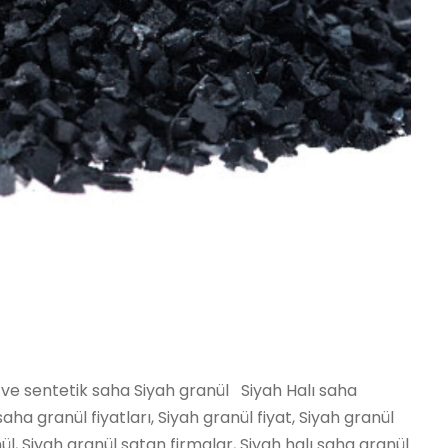
uber, Kilis Siyah granul epdm kauçuk ruber, Osmaniye Siyah granul epdm kauçuk ruber, Düzce Siyah granul epdm kauçuk ruber,İbradı Siyah granul epdm kauçuk ruber, Kaş Siyah granul epdm kauçuk ruber, Kemer / Antalya Siyah granul epdm kauçuk ruber, Kepez Siyah granul epdm kauçuk ruber, Konyaaltı Siyah granul epdm kauçuk ruber, Korkuteli Siyah granul epdm kauçuk ruber, Gündoğmuş Siyah granul epdm kauçuk ruber, Alpu Siyah granul epdm kauçuk ruber, Beylikova Siyah granul epdm kauçuk ruber, Çifteler Siyah granul epdm kauçuk ruber, Günyüzü Siyah granul epdm kauçuk ruber, Han Siyah granul epdm kauçuk ruber, İnönü Siyah granul epdm kauçuk ruber, Mahmudiye Siyah granul epdm kauçuk ruber, Mihalgazi Siyah granul epdm kauçuk ruber, Mihalıççık Siyah granul epdm kauçuk ruber, Odunpazarı Siyah granul epdm kauçuk ruber, Sarıcakaya Siyah granul epdm kauçuk ruber, Seyitgazi Siyah granul epdm kauçuk ruber, Sivrihisar Siyah granul epdm kauçuk ruber, Tepebaşı Siyah granul epdm kauçuk ruber, Araban Siyah granul epdm kauçuk ruber, İslahiye Siyah granul epdm kauçuk ruber, Karkamış Siyah granul epdm kauçuk ruber, Nizip Siyah granul epdm kauçuk ruber, Nurdağı Siyah granul epdm kauçuk ruber, Oğuzeli Siyah granul epdm kauçuk ruber, Şahinbey Siyah granul epdm kauçuk ruber, Şehitkamil Siyah granul epdm kauçuk ruber, Yavuzeli Siyah granul epdm kauçuk ruber, Alucra Siyah granul epdm kauçuk ruber, Bulancak Siyah granul epdm kauçuk ruber, Çamoluk Siyah granul epdm kauçuk ruber, Çanakçı Siyah granul epdm kauçuk ruber, Dereli Siyah granul epdm kauçuk ruber, Doğankent Siyah granul epdm kauçuk ruber, Espiye Siyah granul epdm kauçuk ruber, Eynesil Siyah granul epdm kauçuk ruber, Giresun Merkez Siyah granul epdm kauçuk ruber, Görele Siyah granul epdm kauçuk ruber, Güce Siyah granul epdm kauçuk ruber, Keşap Siyah granul epdm kauçuk ruber, Piraziz Siyah granul epdm kauçuk ruber, Şebinkarahisar Siyah granul epdm kauçuk ruber, Tirebolu Siyah granul epdm kauçuk ruber, Yağlıdere Siyah granul epdm kauçuk ruber, Gümüşhane Merkez Siyah granul epdm kauçuk ruber, Kelkit Siyah granul epdm kauçuk ruber, Köse Siyah granul epdm kauçuk ruber, Kürtün Siyah granul epdm kauçuk ruber, Şiran Siyah granul epdm kauçuk ruber, Torul Siyah granul epdm kauçuk ruber, Çukurca Siyah granul epdm kauçuk ruber, Hakkari Merkez Siyah granul epdm kauçuk ruber, Şemdinli Siyah granul epdm kauçuk ruber, Yüksekova Siyah granul epdm kauçuk ruber, Altınözü Siyah granul epdm kauçuk ruber, Belen Siyah granul epdm kauçuk ruber, Dörtyol Siyah granul epdm kauçuk ruber, Erzin Siyah granul epdm kauçuk ruber, Hassa Siyah granul epdm kauçuk ruber, Hatay Merkez Siyah granul epdm kauçuk ruber, İskenderun Siyah granul epdm kauçuk ruber, Kırıkhan Siyah granul epdm kauçuk ruber, Kumlu Siyah granul epdm kauçuk ruber, Reyhanlı Siyah granul epdm kauçuk ruber, Samandağ Siyah granul epdm kauçuk ruber, Yayladağı Siyah granul epdm kauçuk ruber, Aksu / Isparta Siyah granul epdm kauçuk ruber, Atabey Siyah granul epdm kauçuk ruber, Eğirdir Siyah granul epdm kauçuk ruber, Gelendost Siyah granul epdm kauçuk ruber, Gönen / Isparta Siyah granul epdm kauçuk ruber, Isparta Merkez Siyah granul epdm kauçuk ruber, Keçiborlu Siyah granul epdm kauçuk ruber, Senirkent Siyah granul epdm kauçuk ruber, Sütçüler Siyah granul epdm kauçuk ruber, Şarkikaraağaç Siyah granul epdm kauçuk ruber, Uluborlu Siyah granul epdm kauçuk ruber, Yalvaç Siyah granul epdm kauçuk ruber, Yenişarbademli Siyah granul epdm kauçuk ruber, Akdeniz Siyah granul epdm kauçuk ruber, Anamur Siyah granul epdm kauçuk ruber, Aydıncık / Mersin Siyah granul epdm kauçuk ruber,Bafra Siyah granul epdm kauçuk ruber, Canik Siyah granul epdm kauçuk ruber, Çarşamba Siyah granul epdm kauçuk ruber, Havza Siyah granul epdm kauçuk ruber, İlkadım Siyah granul epdm kauçuk ruber, Kavak Siyah granul epdm kauçuk ruber, Ladik Siyah granul epdm kauçuk ruber, Ondokuzmayıs Siyah granul epdm kauçuk ruber, Salıpazarı Siyah granul epdm kauçuk ruber, Tekkeköy Siyah granul epdm kauçuk ruber, Terme Siyah granul epdm kauçuk ruber, Vezirköprü Siyah granul epdm kauçuk ruber, Yakakent Siyah granul epdm kauçuk ruber, Aydınlar Siyah granul epdm kauçuk ruber, Baykan Siyah granul epdm kauçuk ruber, Eruh Siyah granul epdm kauçuk ruber, Kurtalan Siyah granul epdm kauçuk ruber, Pervari Siyah granul epdm kauçuk ruber, Siirt Merkez Siyah granul epdm kauçuk ruber, Şirvan Siyah granul epdm kauçuk ruber, Ayancık Siyah granul epdm kauçuk ruber, Boyabat Siyah granul epdm kauçuk ruber, Dikmen Siyah granul epdm kauçuk ruber, Durağan Siyah granul epdm kauçuk ruber, Erfelek Siyah granul epdm kauçuk ruber, Gerze Siyah granul epdm kauçuk ruber, Saraydüzü Siyah granul epdm kauçuk ruber, Sinop Merkez Siyah granul epdm kauçuk ruber, Türkeli Siyah granul epdm kauçuk ruber, Akıncılar Siyah granul epdm kauçuk ruber, Altınyayla / Sivas Siyah granul epdm kauçuk ruber, Divriği Siyah granul epd