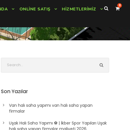
0
NDA
ONLINE SATIŞ
HIZMETLERIMIZ
Son Yazılar
Van halı saha yapımı van halı saha yapan
firmalar
Uşak Halı Saha Yapımı ⚽ | İkber Spor Yapıları Uşak
halı saha yapan firmalar maliyeti 2026