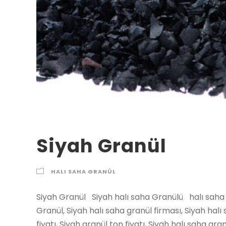
Siyah Granül
HALI SAHA GRANÜL
Siyah Granül Siyah halı saha Granülü halı saha ve sentetik saha Siyah granül Siyah Halı saha Granül, Siyah halı saha granül firması, Siyah halı saha granül fiyatları, Siyah granül fiyat, Siyah granül fiyatı, Siyah granül ton fiyatı, Siyah halı saha granül, Siyah granül satan firmalar, Siyah halı saha granül fabrikası, Siyah granül firmaları, Siyah kapalı halı saha granül, Siyah halı saha granül ile kapatma firmaları, Siyah anahtar teslimi granül yapan firmalar, Siyah granül imalat firmaları, Siyah granül üretim fabrikası, Siyah granül açık halı saha granül, Siyah granül birim fiyatı, Siyah granül fiyatları, Siyah halı saha granül üretim, Siyah halı saha Epdm Sbr granül fiyatı, Siyah granül imalat firması, Siyah granül firmaları nerede, Siyah halı saha granül torba, Siyah KĞ granül fiyatı, Siyah granül TON satışı, Siyah sbr granül, Siyah siyah gri beyaz granül, Granül Siyah Taksitle halı saha granül, Siyah Çek ile granül firmaları, Siyah granül firmaları, Siyah granül üretim firmaları, Siyah granül satan firmalar, Siyah granül yapımı, Siyah kapalı halı saha granül yapımı, Siyah granül halı saha maliyeti, Siyah granül satış birim kğ fiyatı, Siyah granül siyah firmaları, 1-3mm /1-4 mm /1-5 mm 500-600 kg veya 1 tonluk bigbag’ler 40-50 kilogramlık çuvalı şeklinde satışa sunulmaktadır. Genel Özellikleri Kirletici ve tehlikeli içerik içermez Düzenli, anti-sıkışma granül şekli Toz ya da kötü koku bırakmaz Tamamen geri dönüştürülebilinir Halojensiz, alev geciktirici özellik ile, alev yayılımına karşı yüksek koruma Güneş ışınlarına karşı dirençli Doğal ve çim benzeri oyun hissi Kanserojen ürün içermez Çimlenme veya bitkilenme yapmaz Su üzerinde yüzüp, kaybolmaz Ani ve/veya yüksek ısı değişimlerine karşı dayanıklı (-30 => +50 C) FIFA uygulanmalarında tercih edilen malzeme. KULLNILAN HAM MADDE ; Otomotiv sektörü için üretilen araçların kapı ve cam kenarlarında kullanılan EPDM kauçuk siyah fitilleri Pencere contaları Her sektöre ait cam fitilleri PVC contaları Siyah halı saha granülü 2021 2022 2023 fiyatları Şehirler İlçeler Adana Siyah granul epdm kauçuk ruber, Adıyaman Siyah granul epdm kauçuk ruber, Afyon Siyah granul epdm kauçuk ruber, Ağrı Siyah granul epdm kauçuk ruber, Amasya Siyah granul epdm kauçuk ruber, Ankara Siyah granul epdm kauçuk ruber, Antalya Siyah granul epdm kauçuk ruber, Artvin Siyah granul epdm kauçuk ruber, Aydın Siyah granul epdm kauçuk ruber, Balıkesir Siyah granul epdm kauçuk ruber, Bilecik Siyah granul epdm kauçuk ruber, Bingöl Siyah granul epdm kauçuk ruber, Bitlis Siyah granul epdm kauçuk ruber, Bolu Siyah granul epdm kauçuk ruber, Burdur Siyah granul epdm kauçuk ruber, Bursa Siyah granul epdm kauçuk ruber, Çanakkale Siyah granul epdm kauçuk ruber, Çankırı Siyah granul epdm kauçuk ruber, Çorum Siyah granul epdm kauçuk ruber, Denizli Siyah granul epdm kauçuk ruber, Diyarbakır Siyah granul epdm kauçuk ruber, Edirne Siyah granul epdm kauçuk ruber, Elazığ Siyah granul epdm kauçuk ruber, Erzincan Siyah granul epdm kauçuk ruber, Erzurum Siyah granul epdm kauçuk ruber, Eskişehir Siyah granul epdm kauçuk ruber, Gaziantep Siyah granul epdm kauçuk ruber, Giresun Siyah granul epdm kauçuk ruber, Gümüşhane Siyah granul epdm kauçuk ruber, Hakkari Siyah granul epdm kauçuk ruber, Hatay Siyah granul epdm kauçuk ruber, Isparta Siyah granul epdm kauçuk ruber, İçel (Mersin) Siyah granul epdm kauçuk ruber, İstanbul Siyah granul epdm kauçuk ruber, İzmir Siyah granul epdm kauçuk ruber, Kars Siyah granul epdm kauçuk ruber, Kastamonu Siyah granul epdm kauçuk ruber, Kayseri Siyah granul epdm kauçuk ruber, Kırklareli Siyah granul epdm kauçuk ruber, Kırşehir Siyah granul epdm kauçuk ruber, Kocaeli Siyah granul epdm kauçuk ruber, Konya Siyah granul epdm kauçuk ruber, Kütahya Siyah granul epdm kauçuk ruber, Malatya Siyah granul epdm kauçuk ruber, Manisa Siyah granul epdm kauçuk ruber, K.maraş Siyah granul epdm kauçuk ruber, Mardin Siyah granul epdm kauçuk ruber, Muğla Siyah granul epdm kauçuk ruber, Muş Siyah granul epdm kauçuk ruber, Nevşehir Siyah granul epdm kauçuk ruber, Niğde Siyah granul epdm kauçuk ruber, Ordu Siyah granul epdm kauçuk ruber, Rize Siyah granul epdm kauçuk ruber, Sakarya Siyah granul epdm kauçuk ruber, Samsun Siyah granul epdm kauçuk ruber, Siirt Siyah granul epdm kauçuk ruber, Sinop Siyah granul epdm kauçuk ruber, Sivas Siyah granul epdm kauçuk ruber, Tekirdağ Siyah granul epdm kauçuk ruber, Tokat Siyah granul epdm kauçuk ruber, Trabzon Siyah granul epdm kauçuk ruber, Tunceli Siyah granul epdm kauçuk ruber, Şanlıurfa Siyah granul epdm kauçuk ruber, Uşak Siyah granul epdm kauçuk ruber, Van Siyah granul epdm kauçuk ruber, Yozgat Siyah granul epdm kauçuk ruber, Zonguldak Siyah granul epdm kauçuk ruber, Aksaray Siyah granul epdm kauçuk ruber, Bayburt Siyah granul epdm kauçuk ruber, Karaman Siyah granul epdm kauçuk ruber, Kırıkkale Siyah granul epdm kauçuk ruber, Batman Siyah granul epdm kauçuk ruber, Şırnak Siyah granul epdm kauçuk ruber, Bartın Siyah granul epdm kauçuk ruber, Ardahan Siyah granul epdm kauçuk ruber, Iğdır Siyah granul epdm kauçuk ruber, Yalova Siyah granul epdm kauçuk ruber, Karabük Siyah granul epdm kauçuk r