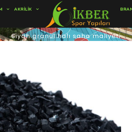
M
AKRILIK
BRA
Siyah granül halı saha maliyeti