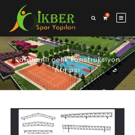
0
Saruhanlı çelik konstrüksiyon
firması