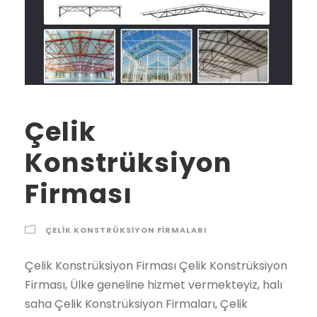
Çelik
Konstrüksiyon
Firması
ÇELIK KONSTRÜKSIYON FIRMALARI
Çelik Konstrüksiyon Firması Çelik Konstrüksiyon Firması, Ülke geneline hizmet vermekteyiz, halı saha Çelik Konstrüksiyon Firmaları, Çelik Konstrüksiyon yapan firmalar, Çelik Konstrüksiyon ekipkeri halı saha Çelik Konstrüksiyon ekipleri Çelik Konstrüksiyon Firması çelik konstrüksiyon firması 2021 2022 2023 fiyatları Şehirler İlçeler Adana çelik konstrüksiyon firması, Adıyaman çelik konstrüksiyon firması, Afyon çelik konstrüksiyon firması, Ağrı çelik konstrüksiyon firması, Amasya çelik konstrüksiyon firması, Ankara çelik konstrüksiyon firması, Antalya çelik konstrüksiyon firması, Artvin çelik konstrüksiyon firması, Aydın çelik konstrüksiyon firması, Balıkesir çelik konstrüksiyon firması, Bilecik çelik konstrüksiyon firması, Bingöl çelik konstrüksiyon firması, Bitlis çelik konstrüksiyon firması, Bolu çelik konstrüksiyon firması, Burdur çelik konstrüksiyon firması, Bursa çelik konstrüksiyon firması, Çanakkale çelik konstrüksiyon firması, Çankırı çelik konstrüksiyon firması, Çorum çelik konstrüksiyon firması, Denizli çelik konstrüksiyon firması, Diyarbakır çelik konstrüksiyon firması, Edirne çelik konstrüksiyon firması, Elazığ çelik konstrüksiyon firması, Erzincan çelik konstrüksiyon firması, Erzurum çelik konstrüksiyon firması, Eskişehir çelik konstrüksiyon firması, Gaziantep çelik konstrüksiyon firması, Giresun çelik konstrüksiyon firması, Gümüşhane çelik konstrüksiyon firması, Hakkari çelik konstrüksiyon firması, Hatay çelik konstrüksiyon firması, Isparta çelik konstrüksiyon firması, İçel (Mersin) çelik konstrüksiyon firması, İstanbul çelik konstrüksiyon firması, İzmir çelik konstrüksiyon firması, Kars çelik konstrüksiyon firması, Kastamonu çelik konstrüksiyon firması, Kayseri çelik konstrüksiyon firması, Kırklareli çelik konstrüksiyon firması, Kırşehir çelik konstrüksiyon firması, Kocaeli çelik konstrüksiyon firması, Konya çelik konstrüksiyon firması, Kütahya çelik konstrüksiyon firması, Malatya çelik konstrüksiyon firması, Manisa çelik konstrüksiyon firması, K.maraş çelik konstrüksiyon firması, Mardin çelik konstrüksiyon firması, Muğla çelik konstrüksiyon firması, Muş çelik konstrüksiyon firması, Nevşehir çelik konstrüksiyon firması, Niğde çelik konstrüksiyon firması, Ordu çelik konstrüksiyon firması, Rize çelik konstrüksiyon firması, Sakarya çelik konstrüksiyon firması, Samsun çelik konstrüksiyon firması, Siirt çelik konstrüksiyon firması, Sinop çelik konstrüksiyon firması, Sivas çelik konstrüksiyon firması, Tekirdağ çelik konstrüksiyon firması, Tokat çelik konstrüksiyon firması, Trabzon çelik konstrüksiyon firması, Tunceli çelik konstrüksiyon firması, Şanlıurfa çelik konstrüksiyon firması, Uşak çelik konstrüksiyon firması, Van çelik konstrüksiyon firması, Yozgat çelik konstrüksiyon firması, Zonguldak çelik konstrüksiyon firması, Aksaray çelik konstrüksiyon firması, Bayburt çelik konstrüksiyon firması, Karaman çelik konstrüksiyon firması, Kırıkkale çelik konstrüksiyon firması, Batman çelik konstrüksiyon firması, Şırnak çelik konstrüksiyon firması, Bartın çelik konstrüksiyon firması, Ardahan çelik konstrüksiyon firması, Iğdır çelik konstrüksiyon firması, Yalova çelik konstrüksiyon firması, Karabük çelik konstrüksiyon firması, Kilis çelik konstrüksiyon firması, Osmaniye çelik konstrüksiyon firması, Düzce çelik konstrüksiyon firması, İbradı çelik konstrüksiyon firması, Kaş çelik konstrüksiyon firması, Kemer / Antalya çelik konstrüksiyon firması, Kepez çelik konstrüksiyon firması, Konyaaltı çelik konstrüksiyon firması, Korkuteli çelik konstrüksiyon firması, Gündoğmuş çelik konstrüksiyon firması, Alpu çelik konstrüksiyon firması, Beylikova çelik konstrüksiyon firması, Çifteler çelik konstrüksiyon firması, Günyüzü çelik konstrüksiyon firması, Han çelik konstrüksiyon firması, İnönü çelik konstrüksiyon firması, Mahmudiye çelik konstrüksiyon firması, Mihalgazi çelik konstrüksiyon firması, Mihalıççık çelik konstrüksiyon firması, Odunpazarı çelik konstrüksiyon firması, Sarıcakaya çelik konstrüksiyon firması, Seyitgazi çelik konstrüksiyon firması, Sivrihisar çelik konstrüksiyon firması, Tepebaşı çelik konstrüksiyon firması, Araban çelik konstrüksiyon firması, İslahiye çelik konstrüksiyon firması, Karkamış çelik konstrüksiyon firması, Nizip çelik konstrüksiyon firması, Nurdağı çelik konstrüksiyon firması, Oğuzeli çelik konstrüksiyon firması, Şahinbey çelik konstrüksiyon firması, Şehitkamil çelik konstrüksiyon firması, Yavuzeli çelik konstrüksiyon firması, Alucra çelik konstrüksiyon firması, Bulancak çelik konstrüksiyon firması, Çamoluk çelik konstrüksiyon firması, Çanakçı çelik konstrüksiyon firması, Dereli çelik konstrüksiyon firması, Doğankent çelik konstrüksiyon firması, Espiye çelik konstrüksiyon firması, Eynesil çelik konstrüksiyon firması, Giresun Merkez çelik konstrüksiyon firması, Görele çelik konstrüksiyon firması, Güce çelik konstrüksiyon firması, Keşap çelik konstrüksiyon firması, Piraziz çelik konstrüksiyon firması, Şebinkarahisar çelik konstrüksiyon firması, Tirebolu çelik konstrüksiyon firması, Yağlıdere çelik konstrüksiyon firması, Gümüşhane Merkez çelik konstrüksiyon firması, Kelkit çelik konstrüksiyon firması, Köse çelik konstrüksiyon firması, Kürtün çelik konstrüksiyon firması, Şiran çelik konstrüksiyon firması, Torul çelik konstrüksiyon firması, Çukurca çelik konstrüksiyon firması, Hakkari Merkez çelik konstrüksiyon firması, Şemdinli çelik konstrüksiyon firması, Yüksekova çelik konstrüksiyon firması, Altınözü çelik konstrüksiyon firması, Belen çelik konstrüksiyon firması, Dörtyol çelik konstrüksiyon firması, Erzin çelik konstrüksiyon firması, Hassa çelik konstrüksiyon firması, Hatay Merkez çelik konstrüksiyon firması, İskenderun çelik konstrüksiyon firması, Kırıkhan çelik konstrüksiyon firması, Kumlu çelik konstrüksiyon firması, Reyhanlı çelik konstrüksiyon firması, Samandağ çelik konstrüksiyon firması, Yayladağı çelik konstrüksiyon firması, Aksu / Isparta çelik konstrüksiyon firması, Atabey çelik konstrüksiyon firması, Eğirdir çelik konstrüksiyon firması, Gelendost çelik konstrüksiyon firması, Gönen / Isparta çelik konstrüksiyon firması, Isparta Merkez çelik konstrüksiyon firması, Keçiborlu çelik konstrüksiyon firması, Senirkent çelik konstrüksiyon firması, Sütçüler çelik konstrüksiyon firması, Şarkikaraağaç çelik konstrüksiyon firması, Uluborlu çelik konstrüksiyon firması, Yalvaç çelik konstrüksiyon firması, Yenişarbademli çelik konstrüksiyon firması, Akdeniz çelik konstrüksiyon firması, Anamur çelik konstrüksiyon firması, Aydıncık / Mersin çelik konstrüksiyon firması, Bafra çelik konstrüksiyon firması, Canik çelik konstrüksiyon firması, Çarşamba çelik konstrüksiyon firması, Havza çelik konstrüksiyon firması, İlkadım çelik konstrüksiyon firması, Kavak çelik konstrüksiyon firması, Ladik çelik konstrüksiyon firması, Ondokuzmayıs çelik konstrüksiyon firması, Salıpazarı çelik konstrüksiyon firması, Tekkeköy çelik konstrüksiyon firması, Terme çelik konstrüksiyon firması, Vezirköprü çelik konstrüksiyon firması, Yakakent çelik konstrüksiyon firması, Aydınlar çelik konstrüksiyon firması, Baykan çelik konstrüksiyon firması, Eruh çelik konstrüksiyon firması, Kurtalan çelik konstrüksiyon firması, Pervari çelik konstrüksiyon firması, Siirt Merkez çelik konstrüksiyon firması, Şirvan çelik konstrüksiyon firması, Ayancık çelik konstrüksiyon firması, Boyabat çelik konstrüksiyon firması, Dikmen çelik konstrüksiyon firması, Durağan çelik konstrüksiyon firması, Erfelek çelik konstrüksiyon firması, Gerze çelik konstrüksiyon firması, Saraydüzü çelik konstrüksiyon firması, Sinop Merkez çelik konstrüksiyon firması, Türkeli çelik konstrüksiyon firması, Akıncılar çelik konstrüksiyon firması, Altınyayla / Sivas çelik konstrüksiyon firması, Divriği çelik konstrüksiyon firması, Doğanşar çelik konstrüksiyon firması, Gemerek çelik konstrüksiyon firması, Gölova çelik konstrüksiyon firması, Gürün çelik konstrüksiyon firması, Hafik çelik konstrüksiyon firması, İmranlı çelik konstrüksiyon firması, Kangal çelik konstrüksiyon firması, Koyulhisar çelik konstrüksiyon firması, Sivas Merkez çelik konstrüksiyon firması, Suşehri çelik konstrüksiyon firması, Şarkışla çelik konstrüksiyon firması, Ulaş çelik konstrüksiyon firması, Yıldızeli çelik konstrüksiyon firması, Zara çelik konstrüksiyon firması, Çerkezköy çelik konstrüksiyon firması, Çorlu çelik konstrüksiyon firması, Hayrabolu çelik konstrüksiyon firması, Malkara çelik konstrüksiyon firması, Marmaraereğlisi çelik konstrüksiyon firması, Muratlı çelik konstrüksiyon firması, Saray / Tekirdağ çelik konstrüksiyon firması, Şarköy çelik konstrüksiyon firması, Tekirdağ Merkez çelik konstrüksiyon firması, Almus çelik konstrüksiyon firması, Artova çelik konstrüksiyon firması, Başçiftlik çelik konstrüksiyon firması, Erbaa çelik konstrüksiyon firması, Niksar çelik konstrüksiyon firması, Pazar / Tokat çelik konstrüksiyon firması, Reşadiye çelik konstrüksiyon firması, Sulusaray çelik konstrüksiyon firması, Tokat Merkez çelik konstrüksiyon firması, Turhal çelik konstrüksiyon firması, Siyahyurt / Tokat çelik konstrüksiyon firması, Zile çelik konstrüksiyon firması, Akçaabat çelik konstrüksiyon firması, Araklı çelik konstrüksiyon firması, Arsin çelik konstrüksiyon firması, Beşikdüzü çelik konstrüksiyon firması, Çarşıbaşı çelik konstrüksiyon firması, Çaykara çelik konstrüksiyon firması, Dernekpazarı çelik konstrüksiyon firması, Düzköy çelik konstrüksiyon firması, Hayrat çelik konstrüksiyon firması, Köprübaşı / Trabzon çelik konstrüksiyon firması, Maçka çelik konstrüksiyon firması, Of çelik konstrüksiyon firması, Sürmene çelik konstrüksiyon firması, Şalpazarı çelik konstrüksiyon firması, Tonya çelik konstrüksiyon firması, Trabzon Merkez çelik konstrüksiyon firması, Vakfıkebir çelik konstrüksiyon firması, Yomra çelik konstrüksiyon firması, Çemişgezek çelik konstrüksiyon firması, Hozat çelik konstrüksiyon firması, Mazgirt çelik konstrüksiyon firması, Nazımiye çelik konstrüksiyon firması, Ovacık / Tunceli çelik konstrüksiyon firması, Pertek çelik konstrüksiyon firması, Pülümür çelik konstrüksiyon firması,