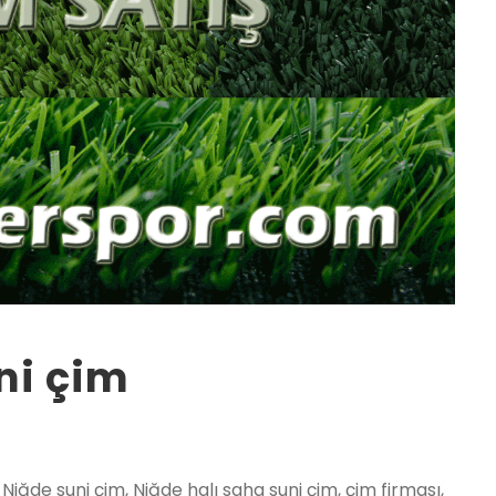
ni çim
Niğde suni çim, Niğde halı saha suni çim, çim firması,