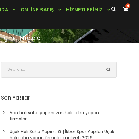
0
NDA
ONLINE SATIŞ
HIZMETLERIMIZ
k çim Niğde
Son Yazılar
Van halı saha yapımı van halı saha yapan
firmalar
Uşak Halı Saha Yapımı ⚽ | İkber Spor Yapıları Uşak
halı saha yapan firmalar maliyeti 2026