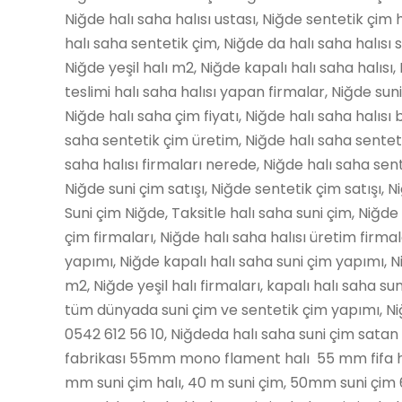
Niğde halı saha halısı ustası, Niğde sentetik çim ha
halı saha sentetik çim, Niğde da halı saha halısı s
Niğde yeşil halı m2, Niğde kapalı halı saha halısı,
teslimi halı saha halısı yapan firmalar, Niğde sun
Niğde halı saha çim fiyatı, Niğde halı saha halısı b
saha sentetik çim üretim, Niğde halı saha sentetik
saha halısı firmaları nerede, Niğde halı saha sente
Niğde suni çim satışı, Niğde sentetik çim satışı, 
Suni çim Niğde, Taksitle halı saha suni çim, Niğde
çim firmaları, Niğde halı saha halısı üretim firma
yapımı, Niğde kapalı halı saha suni çim yapımı, Ni
m2, Niğde yeşil halı firmaları, kapalı halı saha sun
tüm dünyada suni çim ve sentetik çim yapımı, Ni
0542 612 56 10, Niğdeda halı saha suni çim satan 
fabrikası 55mm mono flament halı 55 mm fifa ha
mm suni çim halı, 40 m suni çim, 50mm suni çim 6