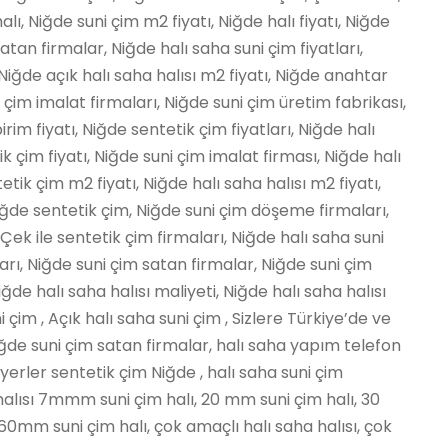
lı, Niğde suni çim m2 fiyatı, Niğde halı fiyatı, Niğde
atan firmalar, Niğde halı saha suni çim fiyatları,
 Niğde açık halı saha halısı m2 fiyatı, Niğde anahtar
i çim imalat firmaları, Niğde suni çim üretim fabrikası,
irim fiyatı, Niğde sentetik çim fiyatları, Niğde halı
 çim fiyatı, Niğde suni çim imalat firması, Niğde halı
tik çim m2 fiyatı, Niğde halı saha halısı m2 fiyatı,
Niğde sentetik çim, Niğde suni çim döşeme firmaları,
 Çek ile sentetik çim firmaları, Niğde halı saha suni
ları, Niğde suni çim satan firmalar, Niğde suni çim
ğde halı saha halısı maliyeti, Niğde halı saha halısı
i çim , Açık halı saha suni çim , Sizlere Türkiye’de ve
ğde suni çim satan firmalar, halı saha yapım telefon
yerler sentetik çim Niğde , halı saha suni çim
lısı 7mmm suni çim halı, 20 mm suni çim halı, 30
0mm suni çim halı, çok amaçlı halı saha halısı, çok