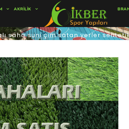
M
AKRILIK
BRA
lı saha suni çim satan yerler senteti