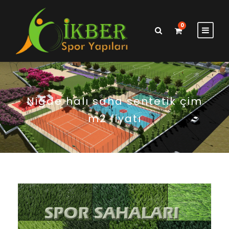
0
Niğde halı saha sentetik çim
m2 fiyatı