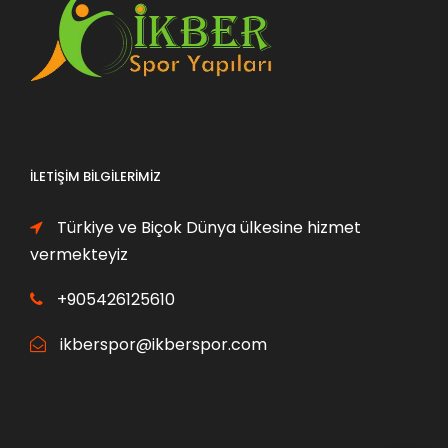
1
0
0
0
,
,
0
0
0
0
₺
₺
İLETIŞIM BILGILERIMIZ
.
.
Türkiye ve Biçok Dünya ülkesine hizmet
vermekteyiz
+905426125610
ikberspor@ikberspor.com