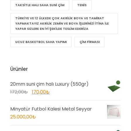
TAKSITLE HALI SAHA SUNI ÇIM
TENIS
TÜRKIYE VE 12 ÜLKEDE ÇOK AKRILIK BOYA VE TAMIRAT
YAPMAKTAYIZ AKRILIK ZEMIN VE BOYA IŞLERINIZI ITINA ILE
YAPAR SIZLERE EN IYI ŞEKILDE TESLIM EDERIZA
UCUZ BASKETBOL SAHA YAPIMI
ÇIM FIRMASI
Ürünler
20mm suni çim halı Luxury (550gr)
O
Ş
172,00
₺
170,00
₺
r
u
i
a
Minyatür Futbol Kalesi Metal Seyyar
j
n
25.000,00
₺
i
d