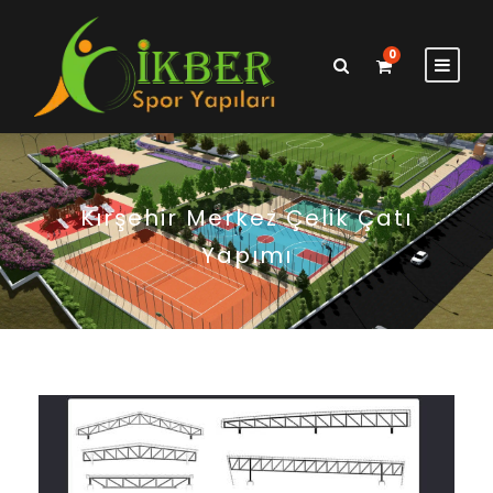
0
Kırşehir Merkez Çelik Çatı
Yapımı