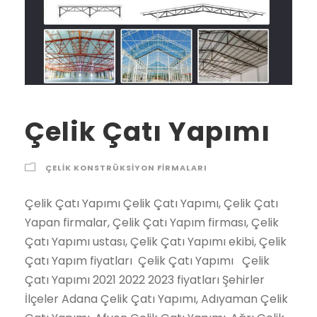
Çelik Çatı Yapımı
ÇELIK KONSTRÜKSIYON FIRMALARI
Çelik Çatı Yapımı Çelik Çatı Yapımı, Çelik Çatı Yapan firmalar, Çelik Çatı Yapım firması, Çelik Çatı Yapımı ustası, Çelik Çatı Yapımı ekibi, Çelik Çatı Yapım fiyatları Çelik Çatı Yapımı Çelik Çatı Yapımı 2021 2022 2023 fiyatları Şehirler İlçeler Adana Çelik Çatı Yapımı, Adıyaman Çelik Çatı Yapımı, Afyon Çelik Çatı Yapımı, Ağrı Çelik Çatı Yapımı, Amasya Çelik Çatı Yapımı, Ankara Çelik Çatı Yapımı, Antalya Çelik Çatı Yapımı, Artvin Çelik Çatı Yapımı, Aydın Çelik Çatı Yapımı, Balıkesir Çelik Çatı Yapımı, Bilecik Çelik Çatı Yapımı, Bingöl Çelik Çatı Yapımı, Bitlis Çelik Çatı Yapımı, Bolu Çelik Çatı Yapımı, Burdur Çelik Çatı Yapımı, Bursa Çelik Çatı Yapımı, Çanakkale Çelik Çatı Yapımı, Çankırı Çelik Çatı Yapımı, Çorum Çelik Çatı Yapımı, Denizli Çelik Çatı Yapımı, Diyarbakır Çelik Çatı Yapımı, Edirne Çelik Çatı Yapımı, Elazığ Çelik Çatı Yapımı, Erzincan Çelik Çatı Yapımı, Erzurum Çelik Çatı Yapımı, Eskişehir Çelik Çatı Yapımı, Gaziantep Çelik Çatı Yapımı, Giresun Çelik Çatı Yapımı, Gümüşhane Çelik Çatı Yapımı, Hakkari Çelik Çatı Yapımı, Hatay Çelik Çatı Yapımı, Isparta Çelik Çatı Yapımı, İçel (Mersin) Çelik Çatı Yapımı, İstanbul Çelik Çatı Yapımı, İzmir Çelik Çatı Yapımı, Kars Çelik Çatı Yapımı, Kastamonu Çelik Çatı Yapımı, Kayseri Çelik Çatı Yapımı, Kırklareli Çelik Çatı Yapımı, Kırşehir Çelik Çatı Yapımı, Kocaeli Çelik Çatı Yapımı, Konya Çelik Çatı Yapımı, Kütahya Çelik Çatı Yapımı, Malatya Çelik Çatı Yapımı, Manisa Çelik Çatı Yapımı, K.maraş Çelik Çatı Yapımı, Mardin Çelik Çatı Yapımı, Muğla Çelik Çatı Yapımı, Muş Çelik Çatı Yapımı, Nevşehir Çelik Çatı Yapımı, Niğde Çelik Çatı Yapımı, Ordu Çelik Çatı Yapımı, Rize Çelik Çatı Yapımı, Sakarya Çelik Çatı Yapımı, Samsun Çelik Çatı Yapımı, Siirt Çelik Çatı Yapımı, Sinop Çelik Çatı Yapımı, Sivas Çelik Çatı Yapımı, Tekirdağ Çelik Çatı Yapımı, Tokat Çelik Çatı Yapımı, Trabzon Çelik Çatı Yapımı, Tunceli Çelik Çatı Yapımı, Şanlıurfa Çelik Çatı Yapımı, Uşak Çelik Çatı Yapımı, Van Çelik Çatı Yapımı, Yozgat Çelik Çatı Yapımı, Zonguldak Çelik Çatı Yapımı, Aksaray Çelik Çatı Yapımı, Bayburt Çelik Çatı Yapımı, Karaman Çelik Çatı Yapımı, Kırıkkale Çelik Çatı Yapımı, Batman Çelik Çatı Yapımı, Şırnak Çelik Çatı Yapımı, Bartın Çelik Çatı Yapımı, Ardahan Çelik Çatı Yapımı, Iğdır Çelik Çatı Yapımı, Yalova Çelik Çatı Yapımı, Karabük Çelik Çatı Yapımı, Kilis Çelik Çatı Yapımı, Osmaniye Çelik Çatı Yapımı,Düzce Çelik Çatı Yapımı, İbradı Çelik Çatı Yapımı, Kaş Çelik Çatı Yapımı, Kemer / Antalya Çelik Çatı Yapımı, Kepez Çelik Çatı Yapımı, Konyaaltı Çelik Çatı Yapımı, Korkuteli Çelik Çatı Yapımı, Gündoğmuş Çelik Çatı Yapımı, Alpu Çelik Çatı Yapımı, Beylikova Çelik Çatı Yapımı, Çifteler Çelik Çatı Yapımı, Günyüzü Çelik Çatı Yapımı, Han Çelik Çatı Yapımı, İnönü Çelik Çatı Yapımı, Mahmudiye Çelik Çatı Yapımı, Mihalgazi Çelik Çatı Yapımı, Mihalıççık Çelik Çatı Yapımı, Odunpazarı Çelik Çatı Yapımı, Sarıcakaya Çelik Çatı Yapımı, Seyitgazi Çelik Çatı Yapımı, Sivrihisar Çelik Çatı Yapımı, Tepebaşı Çelik Çatı Yapımı, Araban Çelik Çatı Yapımı, İslahiye Çelik Çatı Yapımı, Karkamış Çelik Çatı Yapımı, Nizip Çelik Çatı Yapımı, Nurdağı Çelik Çatı Yapımı, Oğuzeli Çelik Çatı Yapımı, Şahinbey Çelik Çatı Yapımı, Şehitkamil Çelik Çatı Yapımı, Yavuzeli Çelik Çatı Yapımı, Alucra Çelik Çatı Yapımı, Bulancak Çelik Çatı Yapımı, Çamoluk Çelik Çatı Yapımı, Çanakçı Çelik Çatı Yapımı, Dereli Çelik Çatı Yapımı, Doğankent Çelik Çatı Yapımı, Espiye Çelik Çatı Yapımı, Eynesil Çelik Çatı Yapımı, Giresun Merkez Çelik Çatı Yapımı, Görele Çelik Çatı Yapımı, Güce Çelik Çatı Yapımı, Keşap Çelik Çatı Yapımı, Piraziz Çelik Çatı Yapımı, Şebinkarahisar Çelik Çatı Yapımı, Tirebolu Çelik Çatı Yapımı, Yağlıdere Çelik Çatı Yapımı, Gümüşhane Merkez Çelik Çatı Yapımı, Kelkit Çelik Çatı Yapımı, Köse Çelik Çatı Yapımı, Kürtün Çelik Çatı Yapımı, Şiran Çelik Çatı Yapımı, Torul Çelik Çatı Yapımı, Çukurca Çelik Çatı Yapımı, Hakkari Merkez Çelik Çatı Yapımı, Şemdinli Çelik Çatı Yapımı, Yüksekova Çelik Çatı Yapımı, Altınözü Çelik Çatı Yapımı, Belen Çelik Çatı Yapımı, Dörtyol Çelik Çatı Yapımı, Erzin Çelik Çatı Yapımı, Hassa Çelik Çatı Yapımı, Hatay Merkez Çelik Çatı Yapımı, İskenderun Çelik Çatı Yapımı, Kırıkhan Çelik Çatı Yapımı, Kumlu Çelik Çatı Yapımı, Reyhanlı Çelik Çatı Yapımı, Samandağ Çelik Çatı Yapımı, Yayladağı Çelik Çatı Yapımı, Aksu / Isparta Çelik Çatı Yapımı, Atabey Çelik Çatı Yapımı, Eğirdir Çelik Çatı Yapımı, Gelendost Çelik Çatı Yapımı, Gönen / Isparta Çelik Çatı Yapımı, Isparta Merkez Çelik Çatı Yapımı, Keçiborlu Çelik Çatı Yapımı, Senirkent Çelik Çatı Yapımı, Sütçüler Çelik Çatı Yapımı, Şarkikaraağaç Çelik Çatı Yapımı, Uluborlu Çelik Çatı Yapımı, Yalvaç Çelik Çatı Yapımı, Yenişarbademli Çelik Çatı Yapımı, Akdeniz Çelik Çatı Yapımı, Anamur Çelik Çatı Yapımı, Aydıncık / Mersin Çelik Çatı Yapımı, Bafra Çelik Çatı Yapımı, Canik Çelik Çatı Yapımı, Çarşamba Çelik Çatı Yapımı, Havza Çelik Çatı Yapımı, İlkadım Çelik Çatı Yapımı, Kavak Çelik Çatı Yapımı, Ladik Çelik Çatı Yapımı, Ondokuzmayıs Çelik Çatı Yapımı, Salıpazarı Çelik Çatı Yapımı, Tekkeköy Çelik Çatı Yapımı, Terme Çelik Çatı Yapımı, Vezirköprü Çelik Çatı Yapımı, Yakakent Çelik Çatı Yapımı, Aydınlar Çelik Çatı Yapımı, Baykan Çelik Çatı Yapımı, Eruh Çelik Çatı Yapımı, Kurtalan Çelik Çatı Yapımı, Pervari Çelik Çatı Yapımı, Siirt Merkez Çelik Çatı Yapımı, Şirvan Çelik Çatı Yapımı, Ayancık Çelik Çatı Yapımı, Boyabat Çelik Çatı Yapımı, Dikmen Çelik Çatı Yapımı, Durağan Çelik Çatı Yapımı, Erfelek Çelik Çatı Yapımı, Gerze Çelik Çatı Yapımı, Saraydüzü Çelik Çatı Yapımı, Sinop Merkez Çelik Çatı Yapımı, Türkeli Çelik Çatı Yapımı, Akıncılar Çelik Çatı Yapımı, Altınyayla / Sivas Çelik Çatı Yapımı, Divriği Çelik Çatı Yapımı, Doğanşar Çelik Çatı Yapımı, Gemerek Çelik Çatı Yapımı, Gölova Çelik Çatı Yapımı, Gürün Çelik Çatı Yapımı, Hafik Çelik Çatı Yapımı, İmranlı Çelik Çatı Yapımı, Kangal Çelik Çatı Yapımı, Koyulhisar Çelik Çatı Yapımı, Sivas Merkez Çelik Çatı Yapımı, Suşehri Çelik Çatı Yapımı, Şarkışla Çelik Çatı Yapımı, Ulaş Çelik Çatı Yapımı, Yıldızeli Çelik Çatı Yapımı, Zara Çelik Çatı Yapımı, Çerkezköy Çelik Çatı Yapımı, Çorlu Çelik Çatı Yapımı, Hayrabolu Çelik Çatı Yapımı, Malkara Çelik Çatı Yapımı, Marmaraereğlisi Çelik Çatı Yapımı, Muratlı Çelik Çatı Yapımı, Saray / Tekirdağ Çelik Çatı Yapımı, Şarköy Çelik Çatı Yapımı, Tekirdağ Merkez Çelik Çatı Yapımı, Almus Çelik Çatı Yapımı, Artova Çelik Çatı Yapımı, Başçiftlik Çelik Çatı Yapımı, Erbaa Çelik Çatı Yapımı, Niksar Çelik Çatı Yapımı, Pazar / Tokat Çelik Çatı Yapımı, Reşadiye Çelik Çatı Yapımı, Sulusaray Çelik Çatı Yapımı, Tokat Merkez Çelik Çatı Yapımı, Turhal Çelik Çatı Yapımı, Siyahyurt / Tokat Çelik Çatı Yapımı, Zile Çelik Çatı Yapımı, Akçaabat Çelik Çatı Yapımı, Araklı Çelik Çatı Yapımı, Arsin Çelik Çatı Yapımı, Beşikdüzü Çelik Çatı Yapımı, Çarşıbaşı Çelik Çatı Yapımı, Çaykara Çelik Çatı Yapımı, Dernekpazarı Çelik Çatı Yapımı, Düzköy Çelik Çatı Yapımı, Hayrat Çelik Çatı Yapımı, Köprübaşı / Trabzon Çelik Çatı Yapımı, Maçka Çelik Çatı Yapımı, Of Çelik Çatı Yapımı, Sürmene Çelik Çatı Yapımı, Şalpazarı Çelik Çatı Yapımı, Tonya Çelik Çatı Yapımı, Trabzon Merkez Çelik Çatı Yapımı, Vakfıkebir Çelik Çatı Yapımı, Yomra Çelik Çatı Yapımı, Çemişgezek Çelik Çatı Yapımı, Hozat Çelik Çatı Yapımı, Mazgirt Çelik Çatı Yapımı, Nazımiye Çelik Çatı Yapımı, Ovacık / Tunceli Çelik Çatı Yapımı, Pertek Çelik Çatı Yapımı, Pülümür Çelik Çatı Yapımı, Tunceli Merkez Çelik Çatı Yapımı, Akçakale Çelik Çatı Yapımı, Birecik Çelik Çatı Yapımı, Bozova Çelik Çatı Yapımı, Ceylanpınar Çelik Çatı Yapımı, Halfeti Çelik Çatı Yapımı, Harran Çelik Çatı Yapımı, Hilvan Çelik Çatı Yapımı, Siverek Çelik Çatı Yapımı, Suruç Çelik Çatı Yapımı, Şanlıurfa Merkez Çelik Çatı Yapımı, Viranşehir Çelik Çatı Yapımı, Banaz Çelik Çatı Yapımı, Eşme Çelik Çatı Yapımı, Karahallı Çelik Çatı Yapımı, Sivaslı Çelik Çatı Yapımı, Ulubey / Uşak Çelik Çatı Yapımı, Uşak Merkez Çelik Çatı Yapımı, Bahçesaray Çelik Çatı Yapımı, Başkale Çelik Çatı Yapımı, Çaldıran Çelik Çatı Yapımı, Çatak Çelik Çatı Yapımı, Edremit / Van Çelik Çatı Yapımı, Erciş Çelik Çatı Yapımı, Gevaş Çelik Çatı Yapımı, Gürpınar Çelik Çatı Yapımı, Muradiye Çelik Çatı Yapımı, Özalp Çelik Çatı Yapımı, Saray / Van Çelik Çatı Yapımı, Van Merkez Çelik Çatı Yapımı, Akdağmadeni Çelik Çatı Yapımı, Aydıncık / Yozgat Çelik Çatı Yapımı, Boğazlıyan Çelik Çatı Yapımı, Çandır Çelik Çatı Yapımı, Çayıralan Çelik Çatı Yapımı, Çekerek Çelik Çatı Yapımı, Kadışehri Çelik Çatı Yapımı, Saraykent Çelik Çatı Yapımı, Sarıkaya Çelik Çatı Yapımı, Sorgun Çelik Çatı Yapımı, Şefaatli Çelik Çatı Yapımı, Yenifakılı Çelik Çatı Yapımı, Yerköy Çelik Çatı Yapımı, Yozgat Merkez Çelik Çatı Yapımı, Alaplı Çelik Çatı Yapımı, Çaycuma Çelik Çatı Yapımı, Devrek Çelik Çatı Yapımı, Ereğli / Zonguldak Çelik Çatı Yapımı, Gökçebey Çelik Çatı Yapımı, Zonguldak Merkez Çelik Çatı Yapımı, Ağaçören Çelik Çatı Yapımı, Aksaray Merkez Çelik Çatı Yapımı, Eskil Çelik Çatı Yapımı, Gülağaç Çelik Çatı Yapımı, Güzelyurt Çelik Çatı Yapımı, Ortaköy Çelik Çatı Yapımı, Sarıyahşi Çelik Çatı Yapımı, Aydıntepe Çelik Çatı Yapımı, Bayburt Merkez Çelik Çatı Yapımı, Demirözü Çelik Çatı Yapımı, Ayrancı Çelik Çatı Yapımı, Başyayla Çelik Çatı Yapımı, Ermenek Çelik Çatı Yapımı, Karaman Merkez Çelik Çatı Yapımı, Kazımkarabekir Çelik Çatı Yapımı, Sarıveliler Çelik Çatı Yapımı, Bahşili Çelik Çatı Yapımı, Balışeyh Çelik Çatı Yapımı, Çelebi Çelik Çatı Yapımı, Delice Çelik Çatı Yapımı, Karakeçili Çelik Çatı Yapımı, Keskin Çelik Çatı Yapımı, Kırıkkale Merkez Çelik Çatı Yapımı, Sulakyurt Çelik Çatı Yapımı, Yahşihan Çelik Çatı Yapımı, Batman Merkez Çelik Çatı Yapımı, Beşiri Çelik Çatı Yapımı, Gercüş Çelik Çatı Yapımı, Hasankeyf Çelik Çatı Yapımı, Kozluk Çelik Çatı Yapımı, Sason Çelik Çatı Yapımı, Beytüşşebap Çelik Çatı Yapımı, Cizre Çelik Çatı Yapımı, Güçlükonak Çelik Çatı Yapımı, İdil Çelik Çatı Yapımı, Silopi Çelik Çatı Yapımı, Şırnak Merkez Çelik Çatı Yapımı, Uludere Çelik Çatı Yapımı, Amasra Çelik Çatı Yapımı, Bartın Merkez Çelik Çatı Yapımı, Kurucaşile Çelik Çatı Yapımı, Ulus Çelik Çatı Yapımı, Ardahan Merkez Çelik