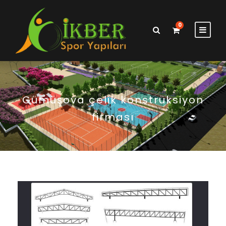
0
Gümüşova çelik konstrüksiyon
firması