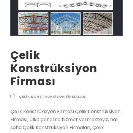
Çelik
Konstrüksiyon
Firması
ÇELIK KONSTRÜKSIYON FIRMALARI
Çelik Konstrüksiyon Firması Çelik Konstrüksiyon Firması, Ülke geneline hizmet vermekteyiz, halı saha Çelik Konstrüksiyon Firmaları, Çelik Konstrüksiyon yapan firmalar, Çelik Konstrüksiyon ekipkeri halı saha Çelik Konstrüksiyon ekipleri Çelik Konstrüksiyon Firması çelik konstrüksiyon firması 2021 2022 2023 fiyatları Şehirler İlçeler Adana çelik konstrüksiyon firması, Adıyaman çelik konstrüksiyon firması, Afyon çelik konstrüksiyon firması, Ağrı çelik konstrüksiyon firması, Amasya çelik konstrüksiyon firması, Ankara çelik konstrüksiyon firması, Antalya çelik konstrüksiyon firması, Artvin çelik konstrüksiyon firması, Aydın çelik konstrüksiyon firması, Balıkesir çelik konstrüksiyon firması, Bilecik çelik konstrüksiyon firması, Bingöl çelik konstrüksiyon firması, Bitlis çelik konstrüksiyon firması, Bolu çelik konstrüksiyon firması, Burdur çelik konstrüksiyon firması, Bursa çelik konstrüksiyon firması, Çanakkale çelik konstrüksiyon firması, Çankırı çelik konstrüksiyon firması, Çorum çelik konstrüksiyon firması, Denizli çelik konstrüksiyon firması, Diyarbakır çelik konstrüksiyon firması, Edirne çelik konstrüksiyon firması, Elazığ çelik konstrüksiyon firması, Erzincan çelik konstrüksiyon firması, Erzurum çelik konstrüksiyon firması, Eskişehir çelik konstrüksiyon firması, Gaziantep çelik konstrüksiyon firması, Giresun çelik konstrüksiyon firması, Gümüşhane çelik konstrüksiyon firması, Hakkari çelik konstrüksiyon firması, Hatay çelik konstrüksiyon firması, Isparta çelik konstrüksiyon firması, İçel (Mersin) çelik konstrüksiyon firması, İstanbul çelik konstrüksiyon firması, İzmir çelik konstrüksiyon firması, Kars çelik konstrüksiyon firması, Kastamonu çelik konstrüksiyon firması, Kayseri çelik konstrüksiyon firması, Kırklareli çelik konstrüksiyon firması, Kırşehir çelik konstrüksiyon firması, Kocaeli çelik konstrüksiyon firması, Konya çelik konstrüksiyon firması, Kütahya çelik konstrüksiyon firması, Malatya çelik konstrüksiyon firması, Manisa çelik konstrüksiyon firması, K.maraş çelik konstrüksiyon firması, Mardin çelik konstrüksiyon firması, Muğla çelik konstrüksiyon firması, Muş çelik konstrüksiyon firması, Nevşehir çelik konstrüksiyon firması, Niğde çelik konstrüksiyon firması, Ordu çelik konstrüksiyon firması, Rize çelik konstrüksiyon firması, Sakarya çelik konstrüksiyon firması, Samsun çelik konstrüksiyon firması, Siirt çelik konstrüksiyon firması, Sinop çelik konstrüksiyon firması, Sivas çelik konstrüksiyon firması, Tekirdağ çelik konstrüksiyon firması, Tokat çelik konstrüksiyon firması, Trabzon çelik konstrüksiyon firması, Tunceli çelik konstrüksiyon firması, Şanlıurfa çelik konstrüksiyon firması, Uşak çelik konstrüksiyon firması, Van çelik konstrüksiyon firması, Yozgat çelik konstrüksiyon firması, Zonguldak çelik konstrüksiyon firması, Aksaray çelik konstrüksiyon firması, Bayburt çelik konstrüksiyon firması, Karaman çelik konstrüksiyon firması, Kırıkkale çelik konstrüksiyon firması, Batman çelik konstrüksiyon firması, Şırnak çelik konstrüksiyon firması, Bartın çelik konstrüksiyon firması, Ardahan çelik konstrüksiyon firması, Iğdır çelik konstrüksiyon firması, Yalova çelik konstrüksiyon firması, Karabük çelik konstrüksiyon firması, Kilis çelik konstrüksiyon firması, Osmaniye çelik konstrüksiyon firması, Düzce çelik konstrüksiyon firması, İbradı çelik konstrüksiyon firması, Kaş çelik konstrüksiyon firması, Kemer / Antalya çelik konstrüksiyon firması, Kepez çelik konstrüksiyon firması, Konyaaltı çelik konstrüksiyon firması, Korkuteli çelik konstrüksiyon firması, Gündoğmuş çelik konstrüksiyon firması, Alpu çelik konstrüksiyon firması, Beylikova çelik konstrüksiyon firması, Çifteler çelik konstrüksiyon firması, Günyüzü çelik konstrüksiyon firması, Han çelik konstrüksiyon firması, İnönü çelik konstrüksiyon firması, Mahmudiye çelik konstrüksiyon firması, Mihalgazi çelik konstrüksiyon firması, Mihalıççık çelik konstrüksiyon firması, Odunpazarı çelik konstrüksiyon firması, Sarıcakaya çelik konstrüksiyon firması, Seyitgazi çelik konstrüksiyon firması, Sivrihisar çelik konstrüksiyon firması, Tepebaşı çelik konstrüksiyon firması, Araban çelik konstrüksiyon firması, İslahiye çelik konstrüksiyon firması, Karkamış çelik konstrüksiyon firması, Nizip çelik konstrüksiyon firması, Nurdağı çelik konstrüksiyon firması, Oğuzeli çelik konstrüksiyon firması, Şahinbey çelik konstrüksiyon firması, Şehitkamil çelik konstrüksiyon firması, Yavuzeli çelik konstrüksiyon firması, Alucra çelik konstrüksiyon firması, Bulancak çelik konstrüksiyon firması, Çamoluk çelik konstrüksiyon firması, Çanakçı çelik konstrüksiyon firması, Dereli çelik konstrüksiyon firması, Doğankent çelik konstrüksiyon firması, Espiye çelik konstrüksiyon firması, Eynesil çelik konstrüksiyon firması, Giresun Merkez çelik konstrüksiyon firması, Görele çelik konstrüksiyon firması, Güce çelik konstrüksiyon firması, Keşap çelik konstrüksiyon firması, Piraziz çelik konstrüksiyon firması, Şebinkarahisar çelik konstrüksiyon firması, Tirebolu çelik konstrüksiyon firması, Yağlıdere çelik konstrüksiyon firması, Gümüşhane Merkez çelik konstrüksiyon firması, Kelkit çelik konstrüksiyon firması, Köse çelik konstrüksiyon firması, Kürtün çelik konstrüksiyon firması, Şiran çelik konstrüksiyon firması, Torul çelik konstrüksiyon firması, Çukurca çelik konstrüksiyon firması, Hakkari Merkez çelik konstrüksiyon firması, Şemdinli çelik konstrüksiyon firması, Yüksekova çelik konstrüksiyon firması, Altınözü çelik konstrüksiyon firması, Belen çelik konstrüksiyon firması, Dörtyol çelik konstrüksiyon firması, Erzin çelik konstrüksiyon firması, Hassa çelik konstrüksiyon firması, Hatay Merkez çelik konstrüksiyon firması, İskenderun çelik konstrüksiyon firması, Kırıkhan çelik konstrüksiyon firması, Kumlu çelik konstrüksiyon firması, Reyhanlı çelik konstrüksiyon firması, Samandağ çelik konstrüksiyon firması, Yayladağı çelik konstrüksiyon firması, Aksu / Isparta çelik konstrüksiyon firması, Atabey çelik konstrüksiyon firması, Eğirdir çelik konstrüksiyon firması, Gelendost çelik konstrüksiyon firması, Gönen / Isparta çelik konstrüksiyon firması, Isparta Merkez çelik konstrüksiyon firması, Keçiborlu çelik konstrüksiyon firması, Senirkent çelik konstrüksiyon firması, Sütçüler çelik konstrüksiyon firması, Şarkikaraağaç çelik konstrüksiyon firması, Uluborlu çelik konstrüksiyon firması, Yalvaç çelik konstrüksiyon firması, Yenişarbademli çelik konstrüksiyon firması, Akdeniz çelik konstrüksiyon firması, Anamur çelik konstrüksiyon firması, Aydıncık / Mersin çelik konstrüksiyon firması, Bafra çelik konstrüksiyon firması, Canik çelik konstrüksiyon firması, Çarşamba çelik konstrüksiyon firması, Havza çelik konstrüksiyon firması, İlkadım çelik konstrüksiyon firması, Kavak çelik konstrüksiyon firması, Ladik çelik konstrüksiyon firması, Ondokuzmayıs çelik konstrüksiyon firması, Salıpazarı çelik konstrüksiyon firması, Tekkeköy çelik konstrüksiyon firması, Terme çelik konstrüksiyon firması, Vezirköprü çelik konstrüksiyon firması, Yakakent çelik konstrüksiyon firması, Aydınlar çelik konstrüksiyon firması, Baykan çelik konstrüksiyon firması, Eruh çelik konstrüksiyon firması, Kurtalan çelik konstrüksiyon firması, Pervari çelik konstrüksiyon firması, Siirt Merkez çelik konstrüksiyon firması, Şirvan çelik konstrüksiyon firması, Ayancık çelik konstrüksiyon firması, Boyabat çelik konstrüksiyon firması, Dikmen çelik konstrüksiyon firması, Durağan çelik konstrüksiyon firması, Erfelek çelik konstrüksiyon firması, Gerze çelik konstrüksiyon firması, Saraydüzü çelik konstrüksiyon firması, Sinop Merkez çelik konstrüksiyon firması, Türkeli çelik konstrüksiyon firması, Akıncılar çelik konstrüksiyon firması, Altınyayla / Sivas çelik konstrüksiyon firması, Divriği çelik konstrüksiyon firması, Doğanşar çelik konstrüksiyon firması, Gemerek çelik konstrüksiyon firması, Gölova çelik konstrüksiyon firması, Gürün çelik konstrüksiyon firması, Hafik çelik konstrüksiyon firması, İmranlı çelik konstrüksiyon firması, Kangal çelik konstrüksiyon firması, Koyulhisar çelik konstrüksiyon firması, Sivas Merkez çelik konstrüksiyon firması, Suşehri çelik konstrüksiyon firması, Şarkışla çelik konstrüksiyon firması, Ulaş çelik konstrüksiyon firması, Yıldızeli çelik konstrüksiyon firması, Zara çelik konstrüksiyon firması, Çerkezköy çelik konstrüksiyon firması, Çorlu çelik konstrüksiyon firması, Hayrabolu çelik konstrüksiyon firması, Malkara çelik konstrüksiyon firması, Marmaraereğlisi çelik konstrüksiyon firması, Muratlı çelik konstrüksiyon firması, Saray / Tekirdağ çelik konstrüksiyon firması, Şarköy çelik konstrüksiyon firması, Tekirdağ Merkez çelik konstrüksiyon firması, Almus çelik konstrüksiyon firması, Artova çelik konstrüksiyon firması, Başçiftlik çelik konstrüksiyon firması, Erbaa çelik konstrüksiyon firması, Niksar çelik konstrüksiyon firması, Pazar / Tokat çelik konstrüksiyon firması, Reşadiye çelik konstrüksiyon firması, Sulusaray çelik konstrüksiyon firması, Tokat Merkez çelik konstrüksiyon firması, Turhal çelik konstrüksiyon firması, Siyahyurt / Tokat çelik konstrüksiyon firması, Zile çelik konstrüksiyon firması, Akçaabat çelik konstrüksiyon firması, Araklı çelik konstrüksiyon firması, Arsin çelik konstrüksiyon firması, Beşikdüzü çelik konstrüksiyon firması, Çarşıbaşı çelik konstrüksiyon firması, Çaykara çelik konstrüksiyon firması, Dernekpazarı çelik konstrüksiyon firması, Düzköy çelik konstrüksiyon firması, Hayrat çelik konstrüksiyon firması, Köprübaşı / Trabzon çelik konstrüksiyon firması, Maçka çelik konstrüksiyon firması, Of çelik konstrüksiyon firması, Sürmene çelik konstrüksiyon firması, Şalpazarı çelik konstrüksiyon firması, Tonya çelik konstrüksiyon firması, Trabzon Merkez çelik konstrüksiyon firması, Vakfıkebir çelik konstrüksiyon firması, Yomra çelik konstrüksiyon firması, Çemişgezek çelik konstrüksiyon firması, Hozat çelik konstrüksiyon firması, Mazgirt çelik konstrüksiyon firması, Nazımiye çelik konstrüksiyon firması, Ovacık / Tunceli çelik konstrüksiyon firması, Pertek çelik konstrüksiyon firması, Pülümür çelik konstrüksiyon firması,