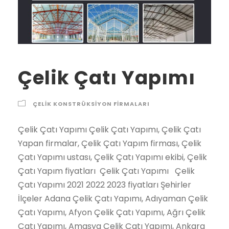
Çelik Çatı Yapımı
ÇELIK KONSTRÜKSIYON FIRMALARI
Çelik Çatı Yapımı Çelik Çatı Yapımı, Çelik Çatı Yapan firmalar, Çelik Çatı Yapım firması, Çelik Çatı Yapımı ustası, Çelik Çatı Yapımı ekibi, Çelik Çatı Yapım fiyatları Çelik Çatı Yapımı Çelik Çatı Yapımı 2021 2022 2023 fiyatları Şehirler İlçeler Adana Çelik Çatı Yapımı, Adıyaman Çelik Çatı Yapımı, Afyon Çelik Çatı Yapımı, Ağrı Çelik Çatı Yapımı, Amasya Çelik Çatı Yapımı, Ankara Çelik Çatı Yapımı, Antalya Çelik Çatı Yapımı, Artvin Çelik Çatı Yapımı, Aydın Çelik Çatı Yapımı, Balıkesir Çelik Çatı Yapımı, Bilecik Çelik Çatı Yapımı, Bingöl Çelik Çatı Yapımı, Bitlis Çelik Çatı Yapımı, Bolu Çelik Çatı Yapımı, Burdur Çelik Çatı Yapımı, Bursa Çelik Çatı Yapımı, Çanakkale Çelik Çatı Yapımı, Çankırı Çelik Çatı Yapımı, Çorum Çelik Çatı Yapımı, Denizli Çelik Çatı Yapımı, Diyarbakır Çelik Çatı Yapımı, Edirne Çelik Çatı Yapımı, Elazığ Çelik Çatı Yapımı, Erzincan Çelik Çatı Yapımı, Erzurum Çelik Çatı Yapımı, Eskişehir Çelik Çatı Yapımı, Gaziantep Çelik Çatı Yapımı, Giresun Çelik Çatı Yapımı, Gümüşhane Çelik Çatı Yapımı, Hakkari Çelik Çatı Yapımı, Hatay Çelik Çatı Yapımı, Isparta Çelik Çatı Yapımı, İçel (Mersin) Çelik Çatı Yapımı, İstanbul Çelik Çatı Yapımı, İzmir Çelik Çatı Yapımı, Kars Çelik Çatı Yapımı, Kastamonu Çelik Çatı Yapımı, Kayseri Çelik Çatı Yapımı, Kırklareli Çelik Çatı Yapımı, Kırşehir Çelik Çatı Yapımı, Kocaeli Çelik Çatı Yapımı, Konya Çelik Çatı Yapımı, Kütahya Çelik Çatı Yapımı, Malatya Çelik Çatı Yapımı, Manisa Çelik Çatı Yapımı, K.maraş Çelik Çatı Yapımı, Mardin Çelik Çatı Yapımı, Muğla Çelik Çatı Yapımı, Muş Çelik Çatı Yapımı, Nevşehir Çelik Çatı Yapımı, Niğde Çelik Çatı Yapımı, Ordu Çelik Çatı Yapımı, Rize Çelik Çatı Yapımı, Sakarya Çelik Çatı Yapımı, Samsun Çelik Çatı Yapımı, Siirt Çelik Çatı Yapımı, Sinop Çelik Çatı Yapımı, Sivas Çelik Çatı Yapımı, Tekirdağ Çelik Çatı Yapımı, Tokat Çelik Çatı Yapımı, Trabzon Çelik Çatı Yapımı, Tunceli Çelik Çatı Yapımı, Şanlıurfa Çelik Çatı Yapımı, Uşak Çelik Çatı Yapımı, Van Çelik Çatı Yapımı, Yozgat Çelik Çatı Yapımı, Zonguldak Çelik Çatı Yapımı, Aksaray Çelik Çatı Yapımı, Bayburt Çelik Çatı Yapımı, Karaman Çelik Çatı Yapımı, Kırıkkale Çelik Çatı Yapımı, Batman Çelik Çatı Yapımı, Şırnak Çelik Çatı Yapımı, Bartın Çelik Çatı Yapımı, Ardahan Çelik Çatı Yapımı, Iğdır Çelik Çatı Yapımı, Yalova Çelik Çatı Yapımı, Karabük Çelik Çatı Yapımı, Kilis Çelik Çatı Yapımı, Osmaniye Çelik Çatı Yapımı,Düzce Çelik Çatı Yapımı, İbradı Çelik Çatı Yapımı, Kaş Çelik Çatı Yapımı, Kemer / Antalya Çelik Çatı Yapımı, Kepez Çelik Çatı Yapımı, Konyaaltı Çelik Çatı Yapımı, Korkuteli Çelik Çatı Yapımı, Gündoğmuş Çelik Çatı Yapımı, Alpu Çelik Çatı Yapımı, Beylikova Çelik Çatı Yapımı, Çifteler Çelik Çatı Yapımı, Günyüzü Çelik Çatı Yapımı, Han Çelik Çatı Yapımı, İnönü Çelik Çatı Yapımı, Mahmudiye Çelik Çatı Yapımı, Mihalgazi Çelik Çatı Yapımı, Mihalıççık Çelik Çatı Yapımı, Odunpazarı Çelik Çatı Yapımı, Sarıcakaya Çelik Çatı Yapımı, Seyitgazi Çelik Çatı Yapımı, Sivrihisar Çelik Çatı Yapımı, Tepebaşı Çelik Çatı Yapımı, Araban Çelik Çatı Yapımı, İslahiye Çelik Çatı Yapımı, Karkamış Çelik Çatı Yapımı, Nizip Çelik Çatı Yapımı, Nurdağı Çelik Çatı Yapımı, Oğuzeli Çelik Çatı Yapımı, Şahinbey Çelik Çatı Yapımı, Şehitkamil Çelik Çatı Yapımı, Yavuzeli Çelik Çatı Yapımı, Alucra Çelik Çatı Yapımı, Bulancak Çelik Çatı Yapımı, Çamoluk Çelik Çatı Yapımı, Çanakçı Çelik Çatı Yapımı, Dereli Çelik Çatı Yapımı, Doğankent Çelik Çatı Yapımı, Espiye Çelik Çatı Yapımı, Eynesil Çelik Çatı Yapımı, Giresun Merkez Çelik Çatı Yapımı, Görele Çelik Çatı Yapımı, Güce Çelik Çatı Yapımı, Keşap Çelik Çatı Yapımı, Piraziz Çelik Çatı Yapımı, Şebinkarahisar Çelik Çatı Yapımı, Tirebolu Çelik Çatı Yapımı, Yağlıdere Çelik Çatı Yapımı, Gümüşhane Merkez Çelik Çatı Yapımı, Kelkit Çelik Çatı Yapımı, Köse Çelik Çatı Yapımı, Kürtün Çelik Çatı Yapımı, Şiran Çelik Çatı Yapımı, Torul Çelik Çatı Yapımı, Çukurca Çelik Çatı Yapımı, Hakkari Merkez Çelik Çatı Yapımı, Şemdinli Çelik Çatı Yapımı, Yüksekova Çelik Çatı Yapımı, Altınözü Çelik Çatı Yapımı, Belen Çelik Çatı Yapımı, Dörtyol Çelik Çatı Yapımı, Erzin Çelik Çatı Yapımı, Hassa Çelik Çatı Yapımı, Hatay Merkez Çelik Çatı Yapımı, İskenderun Çelik Çatı Yapımı, Kırıkhan Çelik Çatı Yapımı, Kumlu Çelik Çatı Yapımı, Reyhanlı Çelik Çatı Yapımı, Samandağ Çelik Çatı Yapımı, Yayladağı Çelik Çatı Yapımı, Aksu / Isparta Çelik Çatı Yapımı, Atabey Çelik Çatı Yapımı, Eğirdir Çelik Çatı Yapımı, Gelendost Çelik Çatı Yapımı, Gönen / Isparta Çelik Çatı Yapımı, Isparta Merkez Çelik Çatı Yapımı, Keçiborlu Çelik Çatı Yapımı, Senirkent Çelik Çatı Yapımı, Sütçüler Çelik Çatı Yapımı, Şarkikaraağaç Çelik Çatı Yapımı, Uluborlu Çelik Çatı Yapımı, Yalvaç Çelik Çatı Yapımı, Yenişarbademli Çelik Çatı Yapımı, Akdeniz Çelik Çatı Yapımı, Anamur Çelik Çatı Yapımı, Aydıncık / Mersin Çelik Çatı Yapımı, Bafra Çelik Çatı Yapımı, Canik Çelik Çatı Yapımı, Çarşamba Çelik Çatı Yapımı, Havza Çelik Çatı Yapımı, İlkadım Çelik Çatı Yapımı, Kavak Çelik Çatı Yapımı, Ladik Çelik Çatı Yapımı, Ondokuzmayıs Çelik Çatı Yapımı, Salıpazarı Çelik Çatı Yapımı, Tekkeköy Çelik Çatı Yapımı, Terme Çelik Çatı Yapımı, Vezirköprü Çelik Çatı Yapımı, Yakakent Çelik Çatı Yapımı, Aydınlar Çelik Çatı Yapımı, Baykan Çelik Çatı Yapımı, Eruh Çelik Çatı Yapımı, Kurtalan Çelik Çatı Yapımı, Pervari Çelik Çatı Yapımı, Siirt Merkez Çelik Çatı Yapımı, Şirvan Çelik Çatı Yapımı, Ayancık Çelik Çatı Yapımı, Boyabat Çelik Çatı Yapımı, Dikmen Çelik Çatı Yapımı, Durağan Çelik Çatı Yapımı, Erfelek Çelik Çatı Yapımı, Gerze Çelik Çatı Yapımı, Saraydüzü Çelik Çatı Yapımı, Sinop Merkez Çelik Çatı Yapımı, Türkeli Çelik Çatı Yapımı, Akıncılar Çelik Çatı Yapımı, Altınyayla / Sivas Çelik Çatı Yapımı, Divriği Çelik Çatı Yapımı, Doğanşar Çelik Çatı Yapımı, Gemerek Çelik Çatı Yapımı, Gölova Çelik Çatı Yapımı, Gürün Çelik Çatı Yapımı, Hafik Çelik Çatı Yapımı, İmranlı Çelik Çatı Yapımı, Kangal Çelik Çatı Yapımı, Koyulhisar Çelik Çatı Yapımı, Sivas Merkez Çelik Çatı Yapımı, Suşehri Çelik Çatı Yapımı, Şarkışla Çelik Çatı Yapımı, Ulaş Çelik Çatı Yapımı, Yıldızeli Çelik Çatı Yapımı, Zara Çelik Çatı Yapımı, Çerkezköy Çelik Çatı Yapımı, Çorlu Çelik Çatı Yapımı, Hayrabolu Çelik Çatı Yapımı, Malkara Çelik Çatı Yapımı, Marmaraereğlisi Çelik Çatı Yapımı, Muratlı Çelik Çatı Yapımı, Saray / Tekirdağ Çelik Çatı Yapımı, Şarköy Çelik Çatı Yapımı, Tekirdağ Merkez Çelik Çatı Yapımı, Almus Çelik Çatı Yapımı, Artova Çelik Çatı Yapımı, Başçiftlik Çelik Çatı Yapımı, Erbaa Çelik Çatı Yapımı, Niksar Çelik Çatı Yapımı, Pazar / Tokat Çelik Çatı Yapımı, Reşadiye Çelik Çatı Yapımı, Sulusaray Çelik Çatı Yapımı, Tokat Merkez Çelik Çatı Yapımı, Turhal Çelik Çatı Yapımı, Siyahyurt / Tokat Çelik Çatı Yapımı, Zile Çelik Çatı Yapımı, Akçaabat Çelik Çatı Yapımı, Araklı Çelik Çatı Yapımı, Arsin Çelik Çatı Yapımı, Beşikdüzü Çelik Çatı Yapımı, Çarşıbaşı Çelik Çatı Yapımı, Çaykara Çelik Çatı Yapımı, Dernekpazarı Çelik Çatı Yapımı, Düzköy Çelik Çatı Yapımı, Hayrat Çelik Çatı Yapımı, Köprübaşı / Trabzon Çelik Çatı Yapımı, Maçka Çelik Çatı Yapımı, Of Çelik Çatı Yapımı, Sürmene Çelik Çatı Yapımı, Şalpazarı Çelik Çatı Yapımı, Tonya Çelik Çatı Yapımı, Trabzon Merkez Çelik Çatı Yapımı, Vakfıkebir Çelik Çatı Yapımı, Yomra Çelik Çatı Yapımı, Çemişgezek Çelik Çatı Yapımı, Hozat Çelik Çatı Yapımı, Mazgirt Çelik Çatı Yapımı, Nazımiye Çelik Çatı Yapımı, Ovacık / Tunceli Çelik Çatı Yapımı, Pertek Çelik Çatı Yapımı, Pülümür Çelik Çatı Yapımı, Tunceli Merkez Çelik Çatı Yapımı, Akçakale Çelik Çatı Yapımı, Birecik Çelik Çatı Yapımı, Bozova Çelik Çatı Yapımı, Ceylanpınar Çelik Çatı Yapımı, Halfeti Çelik Çatı Yapımı, Harran Çelik Çatı Yapımı, Hilvan Çelik Çatı Yapımı, Siverek Çelik Çatı Yapımı, Suruç Çelik Çatı Yapımı, Şanlıurfa Merkez Çelik Çatı Yapımı, Viranşehir Çelik Çatı Yapımı, Banaz Çelik Çatı Yapımı, Eşme Çelik Çatı Yapımı, Karahallı Çelik Çatı Yapımı, Sivaslı Çelik Çatı Yapımı, Ulubey / Uşak Çelik Çatı Yapımı, Uşak Merkez Çelik Çatı Yapımı, Bahçesaray Çelik Çatı Yapımı, Başkale Çelik Çatı Yapımı, Çaldıran Çelik Çatı Yapımı, Çatak Çelik Çatı Yapımı, Edremit / Van Çelik Çatı Yapımı, Erciş Çelik Çatı Yapımı, Gevaş Çelik Çatı Yapımı, Gürpınar Çelik Çatı Yapımı, Muradiye Çelik Çatı Yapımı, Özalp Çelik Çatı Yapımı, Saray / Van Çelik Çatı Yapımı, Van Merkez Çelik Çatı Yapımı, Akdağmadeni Çelik Çatı Yapımı, Aydıncık / Yozgat Çelik Çatı Yapımı, Boğazlıyan Çelik Çatı Yapımı, Çandır Çelik Çatı Yapımı, Çayıralan Çelik Çatı Yapımı, Çekerek Çelik Çatı Yapımı, Kadışehri Çelik Çatı Yapımı, Saraykent Çelik Çatı Yapımı, Sarıkaya Çelik Çatı Yapımı, Sorgun Çelik Çatı Yapımı, Şefaatli Çelik Çatı Yapımı, Yenifakılı Çelik Çatı Yapımı, Yerköy Çelik Çatı Yapımı, Yozgat Merkez Çelik Çatı Yapımı, Alaplı Çelik Çatı Yapımı, Çaycuma Çelik Çatı Yapımı, Devrek Çelik Çatı Yapımı, Ereğli / Zonguldak Çelik Çatı Yapımı, Gökçebey Çelik Çatı Yapımı, Zonguldak Merkez Çelik Çatı Yapımı, Ağaçören Çelik Çatı Yapımı, Aksaray Merkez Çelik Çatı Yapımı, Eskil Çelik Çatı Yapımı, Gülağaç Çelik Çatı Yapımı, Güzelyurt Çelik Çatı Yapımı, Ortaköy Çelik Çatı Yapımı, Sarıyahşi Çelik Çatı Yapımı, Aydıntepe Çelik Çatı Yapımı, Bayburt Merkez Çelik Çatı Yapımı, Demirözü Çelik Çatı Yapımı, Ayrancı Çelik Çatı Yapımı, Başyayla Çelik Çatı Yapımı, Ermenek Çelik Çatı Yapımı, Karaman Merkez Çelik Çatı Yapımı, Kazımkarabekir Çelik Çatı Yapımı, Sarıveliler Çelik Çatı Yapımı, Bahşili Çelik Çatı Yapımı, Balışeyh Çelik Çatı Yapımı, Çelebi Çelik Çatı Yapımı, Delice Çelik Çatı Yapımı, Karakeçili Çelik Çatı Yapımı, Keskin Çelik Çatı Yapımı, Kırıkkale Merkez Çelik Çatı Yapımı, Sulakyurt Çelik Çatı Yapımı, Yahşihan Çelik Çatı Yapımı, Batman Merkez Çelik Çatı Yapımı, Beşiri Çelik Çatı Yapımı, Gercüş Çelik Çatı Yapımı, Hasankeyf Çelik Çatı Yapımı, Kozluk Çelik Çatı Yapımı, Sason Çelik Çatı Yapımı, Beytüşşebap Çelik Çatı Yapımı, Cizre Çelik Çatı Yapımı, Güçlükonak Çelik Çatı Yapımı, İdil Çelik Çatı Yapımı, Silopi Çelik Çatı Yapımı, Şırnak Merkez Çelik Çatı Yapımı, Uludere Çelik Çatı Yapımı, Amasra Çelik Çatı Yapımı, Bartın Merkez Çelik Çatı Yapımı, Kurucaşile Çelik Çatı Yapımı, Ulus Çelik Çatı Yapımı, Ardahan Merkez Çelik