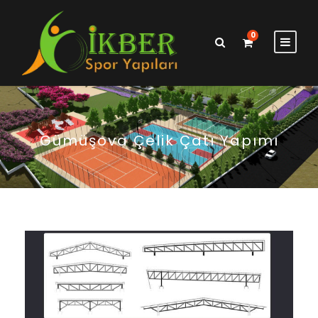
0
Gümüşova Çelik Çatı Yapımı