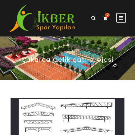
0
Çukurca Çelik çatı projesi