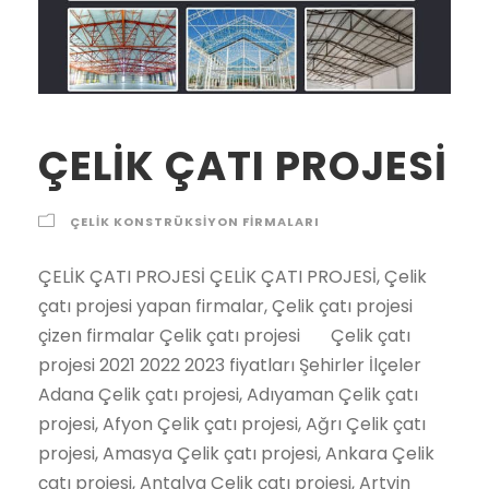
ÇELİK ÇATI PROJESİ
ÇELIK KONSTRÜKSIYON FIRMALARI
ÇELİK ÇATI PROJESİ ÇELİK ÇATI PROJESİ, Çelik çatı projesi yapan firmalar, Çelik çatı projesi çizen firmalar Çelik çatı projesi Çelik çatı projesi 2021 2022 2023 fiyatları Şehirler İlçeler Adana Çelik çatı projesi, Adıyaman Çelik çatı projesi, Afyon Çelik çatı projesi, Ağrı Çelik çatı projesi, Amasya Çelik çatı projesi, Ankara Çelik çatı projesi, Antalya Çelik çatı projesi, Artvin Çelik çatı projesi, Aydın Çelik çatı projesi, Balıkesir Çelik çatı projesi, Bilecik Çelik çatı projesi, Bingöl Çelik çatı projesi, Bitlis Çelik çatı projesi, Bolu Çelik çatı projesi, Burdur Çelik çatı projesi, Bursa Çelik çatı projesi, Çanakkale Çelik çatı projesi, Çankırı Çelik çatı projesi, Çorum Çelik çatı projesi, Denizli Çelik çatı projesi, Diyarbakır Çelik çatı projesi, Edirne Çelik çatı projesi, Elazığ Çelik çatı projesi, Erzincan Çelik çatı projesi, Erzurum Çelik çatı projesi, Eskişehir Çelik çatı projesi, Gaziantep Çelik çatı projesi, Giresun Çelik çatı projesi, Gümüşhane Çelik çatı projesi, Hakkari Çelik çatı projesi, Hatay Çelik çatı projesi, Isparta Çelik çatı projesi, İçel (Mersin) Çelik çatı projesi, İstanbul Çelik çatı projesi, İzmir Çelik çatı projesi, Kars Çelik çatı projesi, Kastamonu Çelik çatı projesi, Kayseri Çelik çatı projesi, Kırklareli Çelik çatı projesi, Kırşehir Çelik çatı projesi, Kocaeli Çelik çatı projesi, Konya Çelik çatı projesi, Kütahya Çelik çatı projesi, Malatya Çelik çatı projesi, Manisa Çelik çatı projesi, K.maraş Çelik çatı projesi, Mardin Çelik çatı projesi, Muğla Çelik çatı projesi, Muş Çelik çatı projesi, Nevşehir Çelik çatı projesi, Niğde Çelik çatı projesi, Ordu Çelik çatı projesi, Rize Çelik çatı projesi, Sakarya Çelik çatı projesi, Samsun Çelik çatı projesi, Siirt Çelik çatı projesi, Sinop Çelik çatı projesi, Sivas Çelik çatı projesi, Tekirdağ Çelik çatı projesi, Tokat Çelik çatı projesi, Trabzon Çelik çatı projesi, Tunceli Çelik çatı projesi, Şanlıurfa Çelik çatı projesi, Uşak Çelik çatı projesi, Van Çelik çatı projesi, Yozgat Çelik çatı projesi, Zonguldak Çelik çatı projesi, Aksaray Çelik çatı projesi, Bayburt Çelik çatı projesi, Karaman Çelik çatı projesi, Kırıkkale Çelik çatı projesi, Batman Çelik çatı projesi, Şırnak Çelik çatı projesi, Bartın Çelik çatı projesi, Ardahan Çelik çatı projesi, Iğdır Çelik çatı projesi, Yalova Çelik çatı projesi, Karabük Çelik çatı projesi, Kilis Çelik çatı projesi, Osmaniye Çelik çatı projesi, Düzce Çelik çatı projesi, İbradı Çelik çatı projesi, Kaş Çelik çatı projesi, Kemer / Antalya Çelik çatı projesi, Kepez Çelik çatı projesi, Konyaaltı Çelik çatı projesi, Korkuteli Çelik çatı projesi, Gündoğmuş Çelik çatı projesi, Alpu Çelik çatı projesi, Beylikova Çelik çatı projesi, Çifteler Çelik çatı projesi, Günyüzü Çelik çatı projesi, Han Çelik çatı projesi, İnönü Çelik çatı projesi, Mahmudiye Çelik çatı projesi, Mihalgazi Çelik çatı projesi, Mihalıççık Çelik çatı projesi, Odunpazarı Çelik çatı projesi, Sarıcakaya Çelik çatı projesi, Seyitgazi Çelik çatı projesi, Sivrihisar Çelik çatı projesi, Tepebaşı Çelik çatı projesi, Araban Çelik çatı projesi, İslahiye Çelik çatı projesi, Karkamış Çelik çatı projesi, Nizip Çelik çatı projesi, Nurdağı Çelik çatı projesi, Oğuzeli Çelik çatı projesi,Şahinbey Çelik çatı projesi, Şehitkamil Çelik çatı projesi, Yavuzeli Çelik çatı projesi, Alucra Çelik çatı projesi, Bulancak Çelik çatı projesi, Çamoluk Çelik çatı projesi, Çanakçı Çelik çatı projesi, Dereli Çelik çatı projesi, Doğankent Çelik çatı projesi, Espiye Çelik çatı projesi, Eynesil Çelik çatı projesi, Giresun Merkez Çelik çatı projesi, Görele Çelik çatı projesi, Güce Çelik çatı projesi, Keşap Çelik çatı projesi, Piraziz Çelik çatı projesi, Şebinkarahisar Çelik çatı projesi, Tirebolu Çelik çatı projesi, Yağlıdere Çelik çatı projesi, Gümüşhane Merkez Çelik çatı projesi, Kelkit Çelik çatı projesi, Köse Çelik çatı projesi, Kürtün Çelik çatı projesi, Şiran Çelik çatı projesi, Torul Çelik çatı projesi, Çukurca Çelik çatı projesi, Hakkari Merkez Çelik çatı projesi, Şemdinli Çelik çatı projesi, Yüksekova Çelik çatı projesi, Altınözü Çelik çatı projesi, Belen Çelik çatı projesi, Dörtyol Çelik çatı projesi, Erzin Çelik çatı projesi, Hassa Çelik çatı projesi, Hatay Merkez Çelik çatı projesi, İskenderun Çelik çatı projesi, Kırıkhan Çelik çatı projesi, Kumlu Çelik çatı projesi, Reyhanlı Çelik çatı projesi, Samandağ Çelik çatı projesi, Yayladağı Çelik çatı projesi, Aksu / Isparta Çelik çatı projesi, Atabey Çelik çatı projesi, Eğirdir Çelik çatı projesi, Gelendost Çelik çatı projesi, Gönen / Isparta Çelik çatı projesi, Isparta Merkez Çelik çatı projesi, Keçiborlu Çelik çatı projesi, Senirkent Çelik çatı projesi, Sütçüler Çelik çatı projesi, Şarkikaraağaç Çelik çatı projesi, Uluborlu Çelik çatı projesi, Yalvaç Çelik çatı projesi, Yenişarbademli Çelik çatı projesi, Akdeniz Çelik çatı projesi, Anamur Çelik çatı projesi, Aydıncık / Mersin Çelik çatı projesi, Bafra Çelik çatı projesi, Canik Çelik çatı projesi, Çarşamba Çelik çatı projesi, Havza Çelik çatı projesi, İlkadım Çelik çatı projesi, Kavak Çelik çatı projesi, Ladik Çelik çatı projesi, Ondokuzmayıs Çelik çatı projesi, Salıpazarı Çelik çatı projesi, Tekkeköy Çelik çatı projesi, Terme Çelik çatı projesi, Vezirköprü Çelik çatı projesi, Yakakent Çelik çatı projesi, Aydınlar Çelik çatı projesi, Baykan Çelik çatı projesi, Eruh Çelik çatı projesi, Kurtalan Çelik çatı projesi, Pervari Çelik çatı projesi, Siirt Merkez Çelik çatı projesi, Şirvan Çelik çatı projesi, Ayancık Çelik çatı projesi, Boyabat Çelik çatı projesi, Dikmen Çelik çatı projesi, Durağan Çelik çatı projesi, Erfelek Çelik çatı projesi, Gerze Çelik çatı projesi, Saraydüzü Çelik çatı projesi, Sinop Merkez Çelik çatı projesi, Türkeli Çelik çatı projesi, Akıncılar Çelik çatı projesi, Altınyayla / Sivas Çelik çatı projesi, Divriği Çelik çatı projesi, Doğanşar Çelik çatı projesi, Gemerek Çelik çatı projesi, Gölova Çelik çatı projesi, Gürün Çelik çatı projesi, Hafik Çelik çatı projesi, İmranlı Çelik çatı projesi, Kangal Çelik çatı projesi, Koyulhisar Çelik çatı projesi, Sivas Merkez Çelik çatı projesi, Suşehri Çelik çatı projesi, Şarkışla Çelik çatı projesi, Ulaş Çelik çatı projesi, Yıldızeli Çelik çatı projesi, Zara Çelik çatı projesi, Çerkezköy Çelik çatı projesi, Çorlu Çelik çatı projesi, Hayrabolu Çelik çatı projesi, Malkara Çelik çatı projesi, Marmaraereğlisi Çelik çatı projesi, Muratlı Çelik çatı projesi, Saray / Tekirdağ Çelik çatı projesi, Şarköy Çelik çatı projesi, Tekirdağ Merkez Çelik çatı projesi, Almus Çelik çatı projesi, Artova Çelik çatı projesi, Başçiftlik Çelik çatı projesi, Erbaa Çelik çatı projesi, Niksar Çelik çatı projesi, Pazar / Tokat Çelik çatı projesi, Reşadiye Çelik çatı projesi, Sulusaray Çelik çatı projesi, Tokat Merkez Çelik çatı projesi, Turhal Çelik çatı projesi, Siyahyurt / Tokat Çelik çatı projesi, Zile Çelik çatı projesi, Akçaabat Çelik çatı projesi, Araklı Çelik çatı projesi, Arsin Çelik çatı projesi, Beşikdüzü Çelik çatı projesi, Çarşıbaşı Çelik çatı projesi, Çaykara Çelik çatı projesi, Dernekpazarı Çelik çatı projesi, Düzköy Çelik çatı projesi, Hayrat Çelik çatı projesi, Köprübaşı / Trabzon Çelik çatı projesi, Maçka Çelik çatı projesi, Of Çelik çatı projesi, Sürmene Çelik çatı projesi, Şalpazarı Çelik çatı projesi, Tonya Çelik çatı projesi, Trabzon Merkez Çelik çatı projesi, Vakfıkebir Çelik çatı projesi, Yomra Çelik çatı projesi, Çemişgezek Çelik çatı projesi, Hozat Çelik çatı projesi, Mazgirt Çelik çatı projesi, Nazımiye Çelik çatı projesi, Ovacık / Tunceli Çelik çatı projesi, Pertek Çelik çatı projesi, Pülümür Çelik çatı projesi, Tunceli Merkez Çelik çatı projesi, Akçakale Çelik çatı projesi, Birecik Çelik çatı projesi, Bozova Çelik çatı projesi, Ceylanpınar Çelik çatı projesi, Halfeti Çelik çatı projesi, Harran Çelik çatı projesi, Hilvan Çelik çatı projesi, Siverek Çelik çatı projesi, Suruç Çelik çatı projesi, Şanlıurfa Merkez Çelik çatı projesi, Viranşehir Çelik çatı projesi, Banaz Çelik çatı projesi, Eşme Çelik çatı projesi, Karahallı Çelik çatı projesi, Sivaslı Çelik çatı projesi, Ulubey / Uşak Çelik çatı projesi, Uşak Merkez Çelik çatı projesi, Bahçesaray Çelik çatı projesi, Başkale Çelik çatı projesi, Çaldıran Çelik çatı projesi, Çatak Çelik çatı projesi, Edremit / Van Çelik çatı projesi, Erciş Çelik çatı projesi, Gevaş Çelik çatı projesi, Gürpınar Çelik çatı projesi, Muradiye Çelik çatı projesi, Özalp Çelik çatı projesi, Saray / Van Çelik çatı projesi, Van Merkez Çelik çatı projesi, Akdağmadeni Çelik çatı projesi, Aydıncık / Yozgat Çelik çatı projesi, Boğazlıyan Çelik çatı projesi, Çandır Çelik çatı projesi, Çayıralan Çelik çatı projesi, Çekerek Çelik çatı projesi, Kadışehri Çelik çatı projesi, Saraykent Çelik çatı projesi, Sarıkaya Çelik çatı projesi, Sorgun Çelik çatı projesi, Şefaatli Çelik çatı projesi, Yenifakılı Çelik çatı projesi, Yerköy Çelik çatı projesi, Yozgat Merkez Çelik çatı projesi, Alaplı Çelik çatı projesi, Çaycuma Çelik çatı projesi, Devrek Çelik çatı projesi, Ereğli / Zonguldak Çelik çatı projesi, Gökçebey Çelik çatı projesi, Zonguldak Merkez Çelik çatı projesi, Ağaçören Çelik çatı projesi, Aksaray Merkez Çelik çatı projesi, Eskil Çelik çatı projesi, Gülağaç Çelik çatı projesi, Güzelyurt Çelik çatı projesi, Ortaköy Çelik çatı projesi, Sarıyahşi Çelik çatı projesi, Aydıntepe Çelik çatı projesi, Bayburt Merkez Çelik çatı projesi, Demirözü Çelik çatı projesi, Ayrancı Çelik çatı projesi, Başyayla Çelik çatı projesi, Ermenek Çelik çatı projesi, Karaman Merkez Çelik çatı projesi, Kazımkarabekir Çelik çatı projesi, Sarıveliler Çelik çatı projesi, Bahşili Çelik çatı projesi, Balışeyh Çelik çatı projesi, Çelebi Çelik çatı projesi, Delice Çelik çatı projesi, Karakeçili Çelik çatı projesi, Keskin Çelik çatı projesi, Kırıkkale Merkez Çelik çatı projesi, Sulakyurt Çelik çatı projesi, Yahşihan Çelik çatı projesi, Batman Merkez Çelik çatı projesi, Beşiri Çelik çatı projesi, Gercüş Çelik çatı projesi, Hasankeyf Çelik çatı projesi, Kozluk Çelik çatı projesi, Sason Çelik çatı projesi, Beytüşşebap Çelik çatı projesi, Cizre Çelik çat