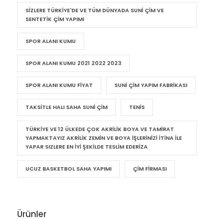
SIZLERE TÜRKIYE'DE VE TÜM DÜNYADA SUNI ÇIM VE
SENTETIK ÇIM YAPIMI
SPOR ALANI KUMU
SPOR ALANI KUMU 2021 2022 2023
SPOR ALANI KUMU FIYAT
SUNI ÇIM YAPIM FABRIKASI
TAKSITLE HALI SAHA SUNI ÇIM
TENIS
TÜRKIYE VE 12 ÜLKEDE ÇOK AKRILIK BOYA VE TAMIRAT
YAPMAKTAYIZ AKRILIK ZEMIN VE BOYA IŞLERINIZI ITINA ILE
YAPAR SIZLERE EN IYI ŞEKILDE TESLIM EDERIZA
UCUZ BASKETBOL SAHA YAPIMI
ÇIM FIRMASI
Ürünler