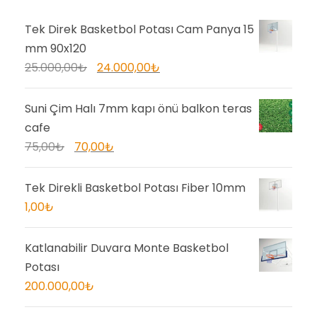
Tek Direk Basketbol Potası Cam Panya 15
mm 90x120
O
Ş
25.000,00
₺
24.000,00
₺
r
u
i
a
Suni Çim Halı 7mm kapı önü balkon teras
j
n
cafe
i
d
O
Ş
75,00
₺
70,00
₺
n
a
r
u
a
k
i
a
Tek Direkli Basketbol Potası Fiber 10mm
l
i
j
n
1,00
₺
f
f
i
d
i
i
n
a
Katlanabilir Duvara Monte Basketbol
y
y
a
k
Potası
a
a
l
i
200.000,00
₺
t
t
f
f
:
: