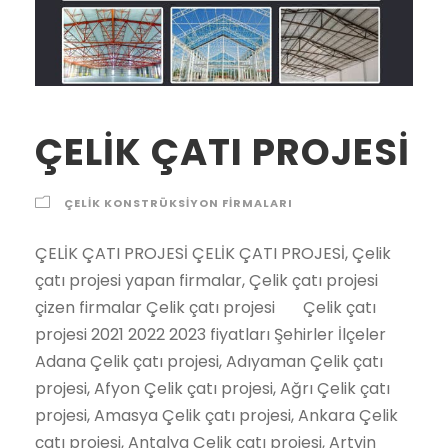
ÇELİK ÇATI PROJESİ
ÇELIK KONSTRÜKSIYON FIRMALARI
ÇELİK ÇATI PROJESİ ÇELİK ÇATI PROJESİ, Çelik çatı projesi yapan firmalar, Çelik çatı projesi çizen firmalar Çelik çatı projesi Çelik çatı projesi 2021 2022 2023 fiyatları Şehirler İlçeler Adana Çelik çatı projesi, Adıyaman Çelik çatı projesi, Afyon Çelik çatı projesi, Ağrı Çelik çatı projesi, Amasya Çelik çatı projesi, Ankara Çelik çatı projesi, Antalya Çelik çatı projesi, Artvin Çelik çatı projesi, Aydın Çelik çatı projesi, Balıkesir Çelik çatı projesi, Bilecik Çelik çatı projesi, Bingöl Çelik çatı projesi, Bitlis Çelik çatı projesi, Bolu Çelik çatı projesi, Burdur Çelik çatı projesi, Bursa Çelik çatı projesi, Çanakkale Çelik çatı projesi, Çankırı Çelik çatı projesi, Çorum Çelik çatı projesi, Denizli Çelik çatı projesi, Diyarbakır Çelik çatı projesi, Edirne Çelik çatı projesi, Elazığ Çelik çatı projesi, Erzincan Çelik çatı projesi, Erzurum Çelik çatı projesi, Eskişehir Çelik çatı projesi, Gaziantep Çelik çatı projesi, Giresun Çelik çatı projesi, Gümüşhane Çelik çatı projesi, Hakkari Çelik çatı projesi, Hatay Çelik çatı projesi, Isparta Çelik çatı projesi, İçel (Mersin) Çelik çatı projesi, İstanbul Çelik çatı projesi, İzmir Çelik çatı projesi, Kars Çelik çatı projesi, Kastamonu Çelik çatı projesi, Kayseri Çelik çatı projesi, Kırklareli Çelik çatı projesi, Kırşehir Çelik çatı projesi, Kocaeli Çelik çatı projesi, Konya Çelik çatı projesi, Kütahya Çelik çatı projesi, Malatya Çelik çatı projesi, Manisa Çelik çatı projesi, K.maraş Çelik çatı projesi, Mardin Çelik çatı projesi, Muğla Çelik çatı projesi, Muş Çelik çatı projesi, Nevşehir Çelik çatı projesi, Niğde Çelik çatı projesi, Ordu Çelik çatı projesi, Rize Çelik çatı projesi, Sakarya Çelik çatı projesi, Samsun Çelik çatı projesi, Siirt Çelik çatı projesi, Sinop Çelik çatı projesi, Sivas Çelik çatı projesi, Tekirdağ Çelik çatı projesi, Tokat Çelik çatı projesi, Trabzon Çelik çatı projesi, Tunceli Çelik çatı projesi, Şanlıurfa Çelik çatı projesi, Uşak Çelik çatı projesi, Van Çelik çatı projesi, Yozgat Çelik çatı projesi, Zonguldak Çelik çatı projesi, Aksaray Çelik çatı projesi, Bayburt Çelik çatı projesi, Karaman Çelik çatı projesi, Kırıkkale Çelik çatı projesi, Batman Çelik çatı projesi, Şırnak Çelik çatı projesi, Bartın Çelik çatı projesi, Ardahan Çelik çatı projesi, Iğdır Çelik çatı projesi, Yalova Çelik çatı projesi, Karabük Çelik çatı projesi, Kilis Çelik çatı projesi, Osmaniye Çelik çatı projesi, Düzce Çelik çatı projesi, İbradı Çelik çatı projesi, Kaş Çelik çatı projesi, Kemer / Antalya Çelik çatı projesi, Kepez Çelik çatı projesi, Konyaaltı Çelik çatı projesi, Korkuteli Çelik çatı projesi, Gündoğmuş Çelik çatı projesi, Alpu Çelik çatı projesi, Beylikova Çelik çatı projesi, Çifteler Çelik çatı projesi, Günyüzü Çelik çatı projesi, Han Çelik çatı projesi, İnönü Çelik çatı projesi, Mahmudiye Çelik çatı projesi, Mihalgazi Çelik çatı projesi, Mihalıççık Çelik çatı projesi, Odunpazarı Çelik çatı projesi, Sarıcakaya Çelik çatı projesi, Seyitgazi Çelik çatı projesi, Sivrihisar Çelik çatı projesi, Tepebaşı Çelik çatı projesi, Araban Çelik çatı projesi, İslahiye Çelik çatı projesi, Karkamış Çelik çatı projesi, Nizip Çelik çatı projesi, Nurdağı Çelik çatı projesi, Oğuzeli Çelik çatı projesi,Şahinbey Çelik çatı projesi, Şehitkamil Çelik çatı projesi, Yavuzeli Çelik çatı projesi, Alucra Çelik çatı projesi, Bulancak Çelik çatı projesi, Çamoluk Çelik çatı projesi, Çanakçı Çelik çatı projesi, Dereli Çelik çatı projesi, Doğankent Çelik çatı projesi, Espiye Çelik çatı projesi, Eynesil Çelik çatı projesi, Giresun Merkez Çelik çatı projesi, Görele Çelik çatı projesi, Güce Çelik çatı projesi, Keşap Çelik çatı projesi, Piraziz Çelik çatı projesi, Şebinkarahisar Çelik çatı projesi, Tirebolu Çelik çatı projesi, Yağlıdere Çelik çatı projesi, Gümüşhane Merkez Çelik çatı projesi, Kelkit Çelik çatı projesi, Köse Çelik çatı projesi, Kürtün Çelik çatı projesi, Şiran Çelik çatı projesi, Torul Çelik çatı projesi, Çukurca Çelik çatı projesi, Hakkari Merkez Çelik çatı projesi, Şemdinli Çelik çatı projesi, Yüksekova Çelik çatı projesi, Altınözü Çelik çatı projesi, Belen Çelik çatı projesi, Dörtyol Çelik çatı projesi, Erzin Çelik çatı projesi, Hassa Çelik çatı projesi, Hatay Merkez Çelik çatı projesi, İskenderun Çelik çatı projesi, Kırıkhan Çelik çatı projesi, Kumlu Çelik çatı projesi, Reyhanlı Çelik çatı projesi, Samandağ Çelik çatı projesi, Yayladağı Çelik çatı projesi, Aksu / Isparta Çelik çatı projesi, Atabey Çelik çatı projesi, Eğirdir Çelik çatı projesi, Gelendost Çelik çatı projesi, Gönen / Isparta Çelik çatı projesi, Isparta Merkez Çelik çatı projesi, Keçiborlu Çelik çatı projesi, Senirkent Çelik çatı projesi, Sütçüler Çelik çatı projesi, Şarkikaraağaç Çelik çatı projesi, Uluborlu Çelik çatı projesi, Yalvaç Çelik çatı projesi, Yenişarbademli Çelik çatı projesi, Akdeniz Çelik çatı projesi, Anamur Çelik çatı projesi, Aydıncık / Mersin Çelik çatı projesi, Bafra Çelik çatı projesi, Canik Çelik çatı projesi, Çarşamba Çelik çatı projesi, Havza Çelik çatı projesi, İlkadım Çelik çatı projesi, Kavak Çelik çatı projesi, Ladik Çelik çatı projesi, Ondokuzmayıs Çelik çatı projesi, Salıpazarı Çelik çatı projesi, Tekkeköy Çelik çatı projesi, Terme Çelik çatı projesi, Vezirköprü Çelik çatı projesi, Yakakent Çelik çatı projesi, Aydınlar Çelik çatı projesi, Baykan Çelik çatı projesi, Eruh Çelik çatı projesi, Kurtalan Çelik çatı projesi, Pervari Çelik çatı projesi, Siirt Merkez Çelik çatı projesi, Şirvan Çelik çatı projesi, Ayancık Çelik çatı projesi, Boyabat Çelik çatı projesi, Dikmen Çelik çatı projesi, Durağan Çelik çatı projesi, Erfelek Çelik çatı projesi, Gerze Çelik çatı projesi, Saraydüzü Çelik çatı projesi, Sinop Merkez Çelik çatı projesi, Türkeli Çelik çatı projesi, Akıncılar Çelik çatı projesi, Altınyayla / Sivas Çelik çatı projesi, Divriği Çelik çatı projesi, Doğanşar Çelik çatı projesi, Gemerek Çelik çatı projesi, Gölova Çelik çatı projesi, Gürün Çelik çatı projesi, Hafik Çelik çatı projesi, İmranlı Çelik çatı projesi, Kangal Çelik çatı projesi, Koyulhisar Çelik çatı projesi, Sivas Merkez Çelik çatı projesi, Suşehri Çelik çatı projesi, Şarkışla Çelik çatı projesi, Ulaş Çelik çatı projesi, Yıldızeli Çelik çatı projesi, Zara Çelik çatı projesi, Çerkezköy Çelik çatı projesi, Çorlu Çelik çatı projesi, Hayrabolu Çelik çatı projesi, Malkara Çelik çatı projesi, Marmaraereğlisi Çelik çatı projesi, Muratlı Çelik çatı projesi, Saray / Tekirdağ Çelik çatı projesi, Şarköy Çelik çatı projesi, Tekirdağ Merkez Çelik çatı projesi, Almus Çelik çatı projesi, Artova Çelik çatı projesi, Başçiftlik Çelik çatı projesi, Erbaa Çelik çatı projesi, Niksar Çelik çatı projesi, Pazar / Tokat Çelik çatı projesi, Reşadiye Çelik çatı projesi, Sulusaray Çelik çatı projesi, Tokat Merkez Çelik çatı projesi, Turhal Çelik çatı projesi, Siyahyurt / Tokat Çelik çatı projesi, Zile Çelik çatı projesi, Akçaabat Çelik çatı projesi, Araklı Çelik çatı projesi, Arsin Çelik çatı projesi, Beşikdüzü Çelik çatı projesi, Çarşıbaşı Çelik çatı projesi, Çaykara Çelik çatı projesi, Dernekpazarı Çelik çatı projesi, Düzköy Çelik çatı projesi, Hayrat Çelik çatı projesi, Köprübaşı / Trabzon Çelik çatı projesi, Maçka Çelik çatı projesi, Of Çelik çatı projesi, Sürmene Çelik çatı projesi, Şalpazarı Çelik çatı projesi, Tonya Çelik çatı projesi, Trabzon Merkez Çelik çatı projesi, Vakfıkebir Çelik çatı projesi, Yomra Çelik çatı projesi, Çemişgezek Çelik çatı projesi, Hozat Çelik çatı projesi, Mazgirt Çelik çatı projesi, Nazımiye Çelik çatı projesi, Ovacık / Tunceli Çelik çatı projesi, Pertek Çelik çatı projesi, Pülümür Çelik çatı projesi, Tunceli Merkez Çelik çatı projesi, Akçakale Çelik çatı projesi, Birecik Çelik çatı projesi, Bozova Çelik çatı projesi, Ceylanpınar Çelik çatı projesi, Halfeti Çelik çatı projesi, Harran Çelik çatı projesi, Hilvan Çelik çatı projesi, Siverek Çelik çatı projesi, Suruç Çelik çatı projesi, Şanlıurfa Merkez Çelik çatı projesi, Viranşehir Çelik çatı projesi, Banaz Çelik çatı projesi, Eşme Çelik çatı projesi, Karahallı Çelik çatı projesi, Sivaslı Çelik çatı projesi, Ulubey / Uşak Çelik çatı projesi, Uşak Merkez Çelik çatı projesi, Bahçesaray Çelik çatı projesi, Başkale Çelik çatı projesi, Çaldıran Çelik çatı projesi, Çatak Çelik çatı projesi, Edremit / Van Çelik çatı projesi, Erciş Çelik çatı projesi, Gevaş Çelik çatı projesi, Gürpınar Çelik çatı projesi, Muradiye Çelik çatı projesi, Özalp Çelik çatı projesi, Saray / Van Çelik çatı projesi, Van Merkez Çelik çatı projesi, Akdağmadeni Çelik çatı projesi, Aydıncık / Yozgat Çelik çatı projesi, Boğazlıyan Çelik çatı projesi, Çandır Çelik çatı projesi, Çayıralan Çelik çatı projesi, Çekerek Çelik çatı projesi, Kadışehri Çelik çatı projesi, Saraykent Çelik çatı projesi, Sarıkaya Çelik çatı projesi, Sorgun Çelik çatı projesi, Şefaatli Çelik çatı projesi, Yenifakılı Çelik çatı projesi, Yerköy Çelik çatı projesi, Yozgat Merkez Çelik çatı projesi, Alaplı Çelik çatı projesi, Çaycuma Çelik çatı projesi, Devrek Çelik çatı projesi, Ereğli / Zonguldak Çelik çatı projesi, Gökçebey Çelik çatı projesi, Zonguldak Merkez Çelik çatı projesi, Ağaçören Çelik çatı projesi, Aksaray Merkez Çelik çatı projesi, Eskil Çelik çatı projesi, Gülağaç Çelik çatı projesi, Güzelyurt Çelik çatı projesi, Ortaköy Çelik çatı projesi, Sarıyahşi Çelik çatı projesi, Aydıntepe Çelik çatı projesi, Bayburt Merkez Çelik çatı projesi, Demirözü Çelik çatı projesi, Ayrancı Çelik çatı projesi, Başyayla Çelik çatı projesi, Ermenek Çelik çatı projesi, Karaman Merkez Çelik çatı projesi, Kazımkarabekir Çelik çatı projesi, Sarıveliler Çelik çatı projesi, Bahşili Çelik çatı projesi, Balışeyh Çelik çatı projesi, Çelebi Çelik çatı projesi, Delice Çelik çatı projesi, Karakeçili Çelik çatı projesi, Keskin Çelik çatı projesi, Kırıkkale Merkez Çelik çatı projesi, Sulakyurt Çelik çatı projesi, Yahşihan Çelik çatı projesi, Batman Merkez Çelik çatı projesi, Beşiri Çelik çatı projesi, Gercüş Çelik çatı projesi, Hasankeyf Çelik çatı projesi, Kozluk Çelik çatı projesi, Sason Çelik çatı projesi, Beytüşşebap Çelik çatı projesi, Cizre Çelik çat