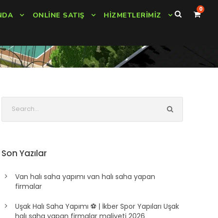
0
NDA
ONLINE SATIŞ
HIZMETLERIMIZ
Son Yazılar
Van halı saha yapımı van halı saha yapan
firmalar
Uşak Halı Saha Yapımı ⚽ | İkber Spor Yapıları Uşak
halı saha yapan firmalar maliyeti 2026