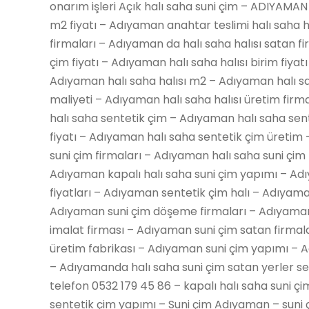
onarım işleri Açık halı saha suni çim – ADIYAMAN 
m2 fiyatı – Adıyaman anahtar teslimi halı saha h
firmaları – Adıyaman da halı saha halısı satan f
çim fiyatı – Adıyaman halı saha halısı birim fiyat
Adıyaman halı saha halısı m2 – Adıyaman halı sah
maliyeti – Adıyaman halı saha halısı üretim firm
halı saha sentetik çim – Adıyaman halı saha sen
fiyatı – Adıyaman halı saha sentetik çim üretim
suni çim firmaları – Adıyaman halı saha suni çim 
Adıyaman kapalı halı saha suni çim yapımı – Ad
fiyatları – Adıyaman sentetik çim halı – Adıyama
Adıyaman suni çim döşeme firmaları – Adıyaman 
imalat firması – Adıyaman suni çim satan firmal
üretim fabrikası – Adıyaman suni çim yapımı – Ad
– Adıyamanda halı saha suni çim satan yerler se
telefon 0532 179 45 86 – kapalı halı saha suni ç
sentetik çim yapımı – Suni çim Adıyaman – suni ç