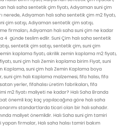
n halı saha sentetik çim fiyatı, Adıyaman suni çim
rı nerede, Adıyaman halı saha sentetik çim m2 fiyatı,
i çim satışı, Adıyaman sentetik çim satışı,
e firmaları, Adıyaman halı saha suni çim ne kadar
ma 4 günde teslim edlir. Suni Çim halı saha sentetik
atışı, sentetik çim satışı, sentetik çim, suni çim
zemin kaplama fiyatı, akrilik zemin kaplama m2 fiyatı,
fiyatı, suni çim halı Zemin kaplama birim Fiyat, suni
min Kaplama, suni çim halı Zemin Kaplama boya
r, suni çim halı Kaplama malzemesi, fifa halısı, fifa
satan yerler, fifahalısı üretim fabrikaları, fifa
imi m2 fiyatı maliyeti ne kadar? Halı Saha Branda
ebat önemli kaç kaç yapılacağına göre halı saha
 onarımı standartlarda ticari olan bir halı sahadır.
nda maliyet önemlidir. Halı Saha suni çim tamiri
 yapan firmalar, Halı saha halısı tamiri bakım