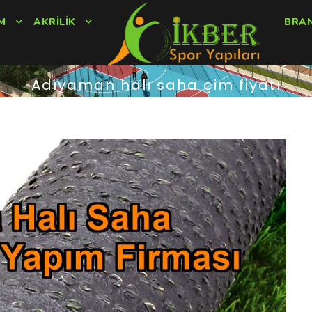
M
AKRILIK
BRA
Adıyaman halı saha çim fiyatı