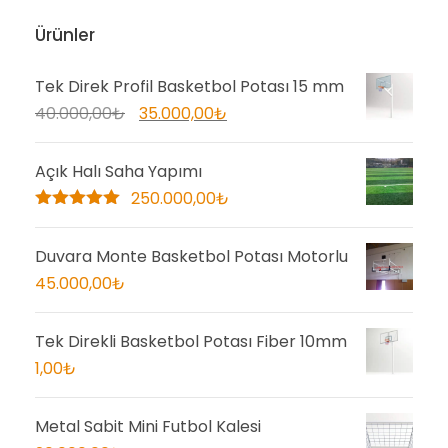
Ürünler
Tek Direk Profil Basketbol Potası 15 mm
O
Ş
40.000,00
₺
35.000,00
₺
r
u
i
a
Açık Halı Saha Yapımı
j
n
250.000,00
₺
i
d
5 üzerinden
5.00
oy aldı
n
a
Duvara Monte Basketbol Potası Motorlu
a
k
45.000,00
₺
l
i
f
f
Tek Direkli Basketbol Potası Fiber 10mm
i
i
1,00
₺
y
y
a
a
Metal Sabit Mini Futbol Kalesi
t
t