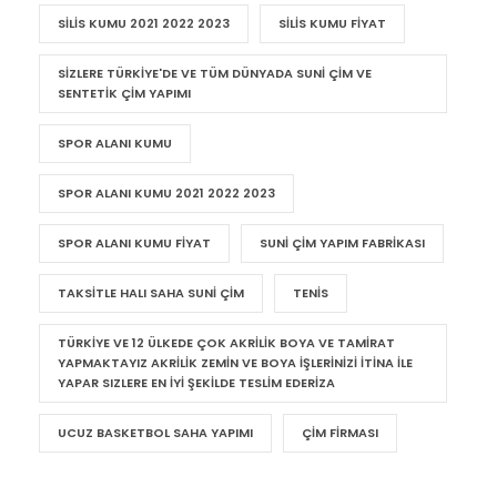
SILIS KUMU 2021 2022 2023
SILIS KUMU FIYAT
SIZLERE TÜRKIYE'DE VE TÜM DÜNYADA SUNI ÇIM VE
SENTETIK ÇIM YAPIMI
SPOR ALANI KUMU
SPOR ALANI KUMU 2021 2022 2023
SPOR ALANI KUMU FIYAT
SUNI ÇIM YAPIM FABRIKASI
TAKSITLE HALI SAHA SUNI ÇIM
TENIS
TÜRKIYE VE 12 ÜLKEDE ÇOK AKRILIK BOYA VE TAMIRAT
YAPMAKTAYIZ AKRILIK ZEMIN VE BOYA IŞLERINIZI ITINA ILE
YAPAR SIZLERE EN IYI ŞEKILDE TESLIM EDERIZA
UCUZ BASKETBOL SAHA YAPIMI
ÇIM FIRMASI