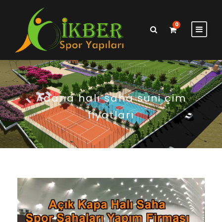
0
Adana halı saha suni çim
fiyatları