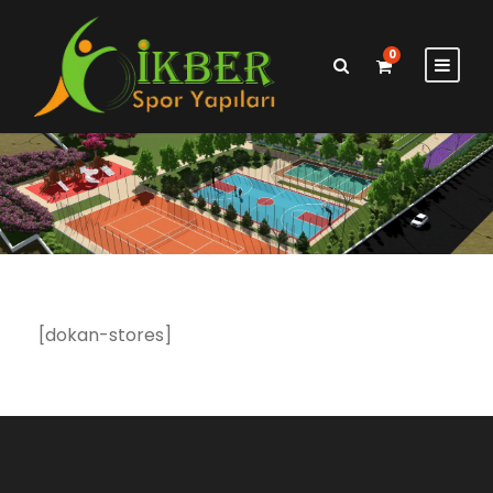
0
[dokan-stores]