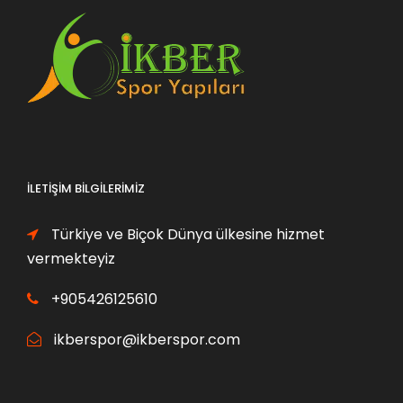
İLETIŞIM BILGILERIMIZ
Türkiye ve Biçok Dünya ülkesine hizmet
vermekteyiz
+905426125610
ikberspor@ikberspor.com